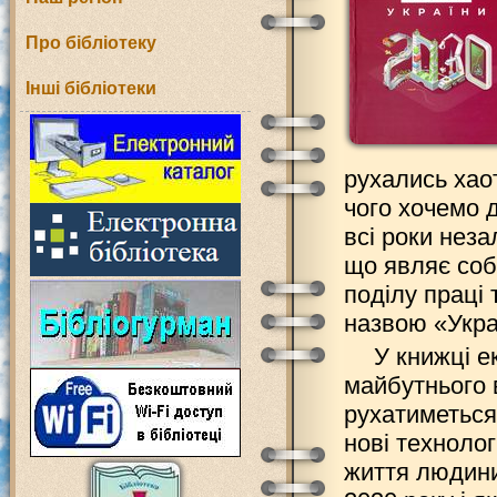
Про бібліотеку
Інші бібліотеки
рухались хао
чого хочемо д
всі роки неза
що являє соб
поділу праці 
назвою «Укра
У книжці е
майбутнього 
рухатиметься 
нові технолог
життя людини