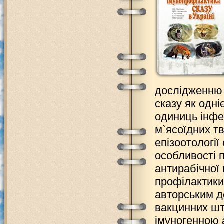
дослідженню 
сказу як одні
одиниць інфек
м`ясоїдних т
епізоотології
особливості 
антирабічної 
профілактики 
авторським д
вакцинних шт
імуногенною 