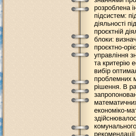
розроблена і
підсистем: п
діяльності п
проєктній дія
блоки: визна
проєктно-орі
управління з
та критерію 
вибір оптима
проблемних м
рішення. В р
запропонован
математичних
економіко-ма
здійснювалос
комунального
рекомендації