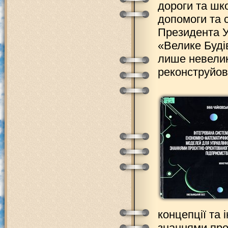
дороги та шко
допомоги та с
Президента У
«Велике Будів
лише невелик
реконструйова
концепції та
знаннями про