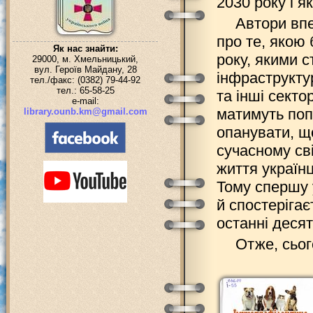
2030 року і 
Автори вп
про те, якою 
Як нас знайти:
року, якими с
29000, м. Хмельницький,
вул. Героїв Майдану, 28
інфраструктур
тел./факс: (0382) 79-44-92
тел.: 65-58-25
та інші секто
e-mail:
матимуть попи
library.ounb.km@gmail.com
опанувати, щ
сучасному сві
життя україн
Тому спершу 
й спостерігаєт
останні десят
Отже, сьог