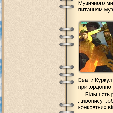
Музичного мис
питанням муз
Беати Куркул
прикордонної
Більшість 
живопису, зо
конкретних в