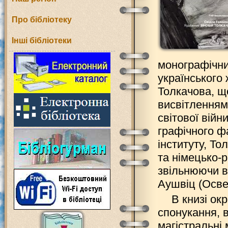
Про бібліотеку
Інші бібліотеки
монографічни
українського 
Толкачова, щ
висвітленням
світової вій
графічного ф
інституту, То
та німецько-р
звільнюючи в
Аушвіц (Осве
В книзі ок
спонукання, в
магістральні 