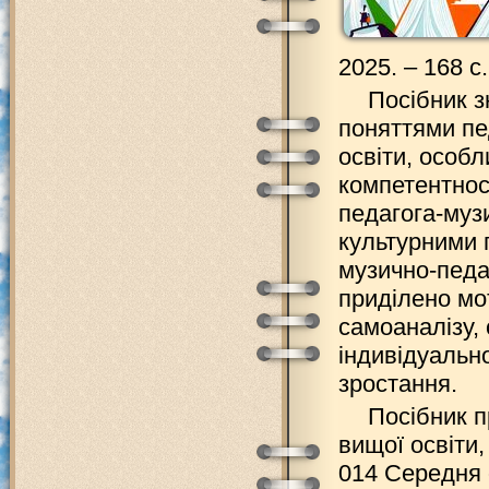
2025. – 168 с.
Посібник з
поняттями пе
освіти, особ
компетентнос
педагога-музи
культурними
музично-педаг
приділено мо
самоаналізу,
індивідуально
зростання.
Посібник п
вищої освіти,
014 Середня о