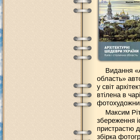
Видання «А
область» авт
у світ архіте
втілена в чар
фотохудожни
Максим Ріт
збереження іс
пристрастю д
збірка фотогр