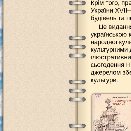
Крім того, п
України XVII
будівель та п
Це видання
українською 
народної кул
культурними 
ілюстративний
сьогодення Н
джерелом збе
культури.