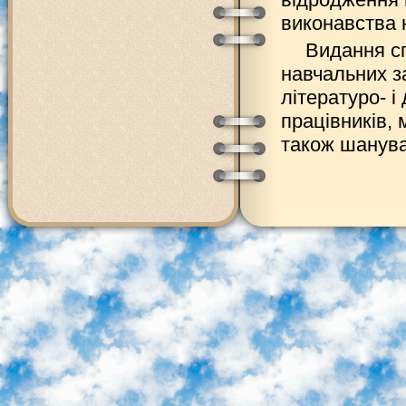
виконавства 
Видання сп
навчальних за
літературо- і
працівників, 
також шанува