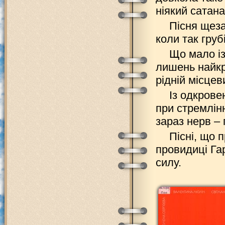
ніякий сатана
Пісня щеза
коли так груб
Що мало із
лишень найкра
рідній місцев
Із одкрове
при стремлін
зараз нерв – 
Пісні, що 
провидиці Га
силу.