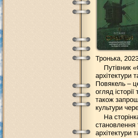
Тронька, 2023
Путівник 
архітектури 
Повякель – ц
огляд історії
також запрош
культури чере
На сторінк
становлення 
архітектури т