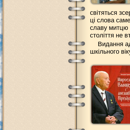
світяться зсе
ці слова саме
славу митцю п
століття не в
Видання а
шкільного вік