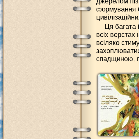
джерелом пізн
формування б
цивілізаційни
Ця багата 
всіх верстах
всіляко стиму
захоплюватис
спадщиною, по