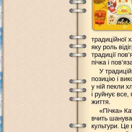
традиційної х
яку роль відіг
традиції пов’
пічка і пов’я
У традицій
позицію і ви
у ній пекли х
і руйнує все,
життя.
«Пічка» Ка
вчить шануват
культури. Це