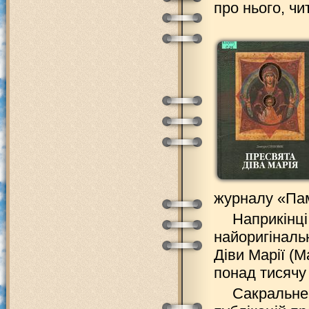
про нього, ч
жуpналу «Пам`
Наприкінці
найоригіналь
Діви Марії (М
понад тисячу 
Сакральне 