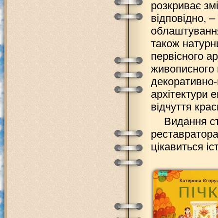
розкриває змі
відповідно, –
облаштування
також натурн
первісного ар
живописного 
декоративно-
архітектури 
відчуття краси
Видання ст
реставратора
цікавиться і