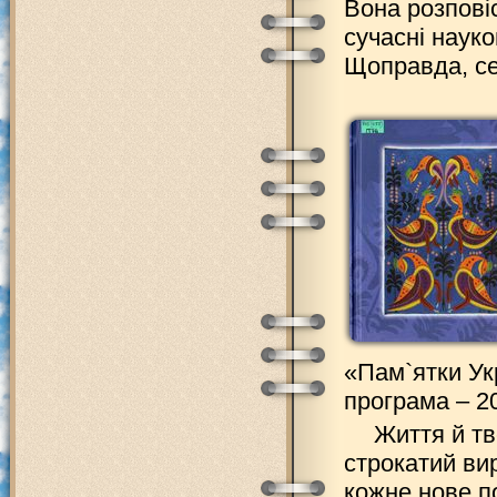
Вона розповіс
сучасні науко
Щоправда, се
«Пам`ятки Укр
програма – 20
Життя й тв
строкатий вир
кожне нове по