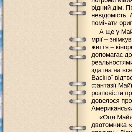
рідний дім. П
невідомість. 
помічати ори
А ще у Май
мрії – знімку
життя – кіно
допомагає дол
реальностями
здатна на все
Васіної відт
фантазії Май
розповісти пр
довелося про
Американськи
«Оця Майя
двотомника «