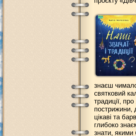
проєкту «Дів
знаєш чимало
святковий ка
традиції, про
пострижини, д
цікаві та бар
глибоко знаєм
знати, якими 