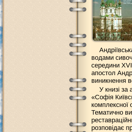
Андріївськ
водами сивоч
середини XVII
апостол Андр
виникнення в
У книзі за
«Софія Київс
комплексної о
Тематично ви
реставраційн
розповідає пр