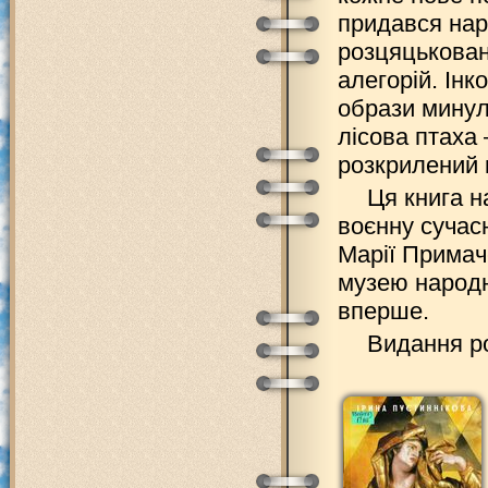
придався нар
розцяцьковани
алегорій. Інк
образи минуло
лісова птаха 
розкрилений к
Ця книга н
воєнну сучас
Марії Примач
музею народно
вперше.
Видання ро