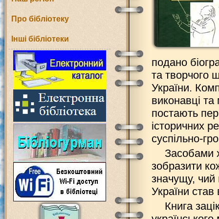
Про бібліотеку
Інші бібліотеки
подано біогр
та творчого 
України. Ком
виконавці та 
постають пер
історичних ре
суспільно-гро
Засобами 
зобразити кож
значущу, чий
України став 
Книга заці
українського