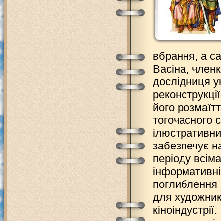
вбрання, а са
Васіна, член
дослідниця у
реконструкції
його розмаїтт
тогочасного с
ілюстративни
забезпечує н
періоду всім
інформативні
поглиблення 
для художникі
кіноіндустрії