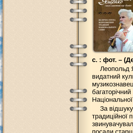
с. : фот. – (
Леопольд Я
видатний куль
музикознавец
багаторічний 
Національної
За відшуку
традиційної 
звинувачувал
посади старш