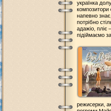
українка долу
композитори 
напевно знає
потрібно стіл
адажіо, пліє 
підіймаємо за
режисерки, ак
погроми Майя