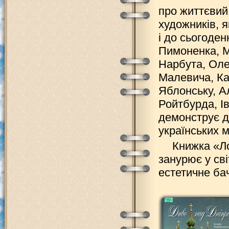
про життєвий
художників, я
і до сьогоден
Пимоненка, М
Нарбута, Оле
Малевича, Ка
Яблонську, А
Ройтбурда, І
демонструє де
українських м
Книжка «Ло
занурює у сві
естетичне ба