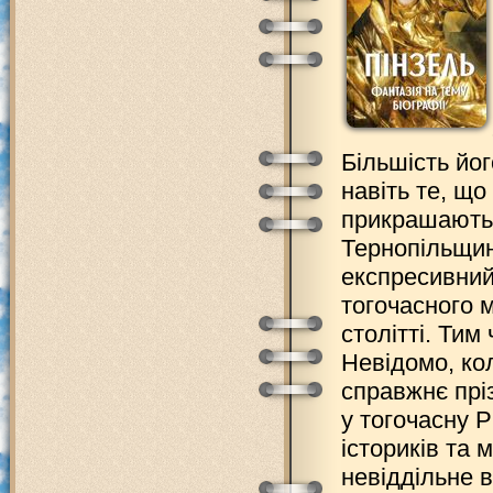
Більшість йог
навіть те, що
прикрашають 
Тернопільщин
експресивний
тогочасного 
столітті. Тим
Невідомо, кол
справжнє пріз
у тогочасну 
істориків та 
невіддільне в