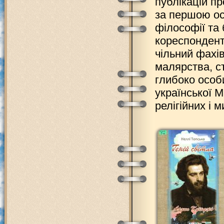
публікацій п
за першою ос
філософії та
кореспондент
чільний фахі
малярства, ст
глибоко особи
української М
релігійних і 