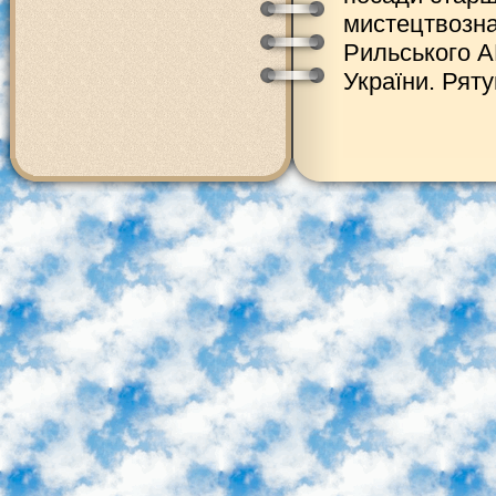
мистецтвозна
Рильського А
України. Ряту