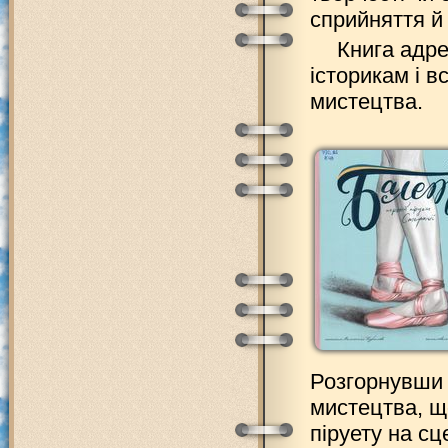
сприйняття й 
Книга адр
історикам і в
мистецтва.
Розгорнувши 
мистецтва, щ
піруету на сц