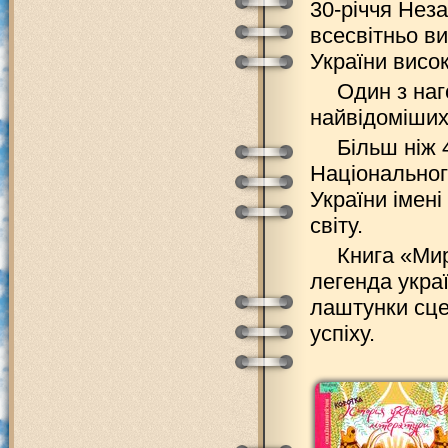
30-річчя Неза
всесвітньо в
України висо
Один з наг
найвідоміших
Більш ніж 
Національног
України імені
світу.
Книга «Мир
легенда укра
лаштунки сце
успіху.