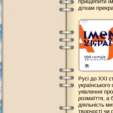
прищепити їм
діткам прекра
Русі до ХХІ с
українського
уявлення про 
розмаїття, а
діяльність м
творчості чи 