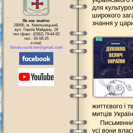
для культурол
широкого зага
Як нас знайти:
знання у цари
29000, м. Хмельницький,
вул. Героїв Майдану, 28
тел./факс: (0382) 79-44-92
тел.: 65-58-25
e-mail:
library.ounb.km@gmail.com
життєвого і 
митців Україн
Письменник
усі вони вла