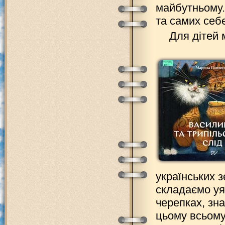
майбутньому.
та самих себ
Для дітей 
українських з
складаємо уя
черепках, зн
цьому всьому 