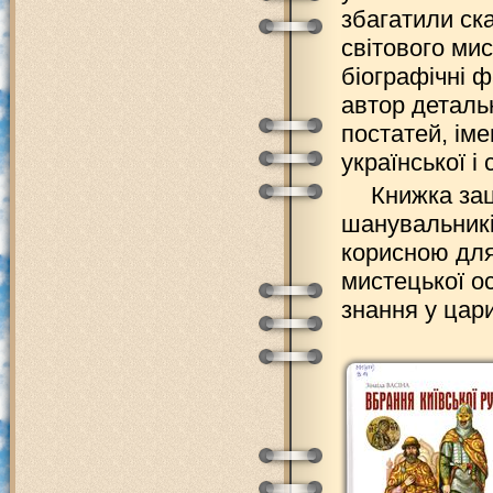
збагатили ска
світового ми
біографічні 
автор деталь
постатей, іме
української і
Книжка зац
шанувальникі
корисною для 
мистецької ос
знання у цари