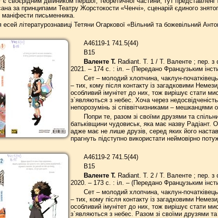
є своєрідним двійником першої, теоретичної частини, тут представлені т
сана за принципами Театру Жорстокости «Ченчі», сценарій єдиного знято
й маніфести письменника.
есей літературознавиці Тетяни Огаркової «Вільний та божевільний Анто
А46119-1 741.5(44)
В15
Валенте Т.
Radiant. Т. 1 / Т. Валенте ; пер. 
2021. – 174 с. : іл. – (Передано Французьким інсти
Сет – молодий хлопчина, чаклун-початківець. 
– тих, кому після контакту із загадковими Неме
особливий імунітет до них, тож вирішує стати ми
з`являються з небес. Хоча через недосвідченість 
непорозумінь зі співвітчизниками – мешканцями 
Попри те, разом зі своїми друзями та спільн
батьківщини чудовиськ, яка має назву Радіант. О
адже має не лише друзів, серед яких його настав
прагнуть підступно використати неймовірно потужн
А46119-2 741.5(44)
В15
Валенте Т.
Radiant. Т. 2 / Т. Валенте ; пер. 
2020. – 173 с. : іл. – (Передано Французьким інсти
Сет – молодий хлопчина, чаклун-початківець. 
– тих, кому після контакту із загадковими Неме
особливий імунітет до них, тож вирішує стати ми
з`являються з небес. Разом зі своїми друзями та