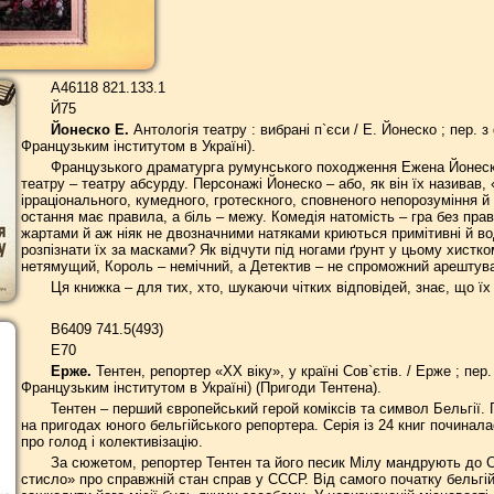
А46118 821.133.1
Й75
Йонеско Е.
Антологія театру : вибрані п`єси / Е. Йонеско ; пер. 
Французьким інститутом в Україні).
Французького драматурга румунського походження Ежена Йонеско
театру – театру абсурду. Персонажі Йонеско – або, як він їх називав
ірраціонального, кумедного, гротескного, сповненого непорозуміння й 
остання має правила, а біль – межу. Комедія натомість – гра без п
жартами й аж ніяк не двозначними натяками криються примітивні й во
розпізнати їх за масками? Як відчути під ногами ґрунт у цьому хистк
нетямущий, Король – немічний, а Детектив – не спроможний арештува
Ця книжка – для тих, хто, шукаючи чітких відповідей, знає, що їх
В6409 741.5(493)
Е70
Ерже.
Тентен, репортер «ХХ віку», у країні Сов`єтів. / Ерже ; пер. 
Французьким інститутом в Україні) (Пригоди Тентена).
Тентен – перший європейський герой коміксів та символ Бельгії.
на пригодах юного бельгійського репортера. Серія із 24 книг починал
про голод і колективізацію.
За сюжетом, репортер Тентен та його песик Мілу мандрують до Со
стисло» про справжній стан справ у СССР. Від самого початку бельгі