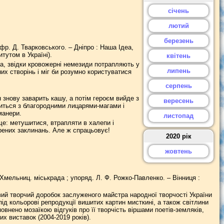
січень
лютий
березень
з фр. Д. Тварковського. – Дніпро : Наша Ідеа,
итутом в Україні).
квітень
на, звідки кровожерні немезиди потрапляють у
липень
них створінь і міг би розумно користуватися
серпень
ін знову заварить кашу, а потім героєм вийде з
вересень
миться з благородними лицарями-магами і
манери.
листопад
е: метушитися, втрапляти в халепи і
рених заклинань. Але ж спрацьовує!
2020 рік
жовтень
Хмельниц. міськрада ; упоряд. Л. Ф. Рожко-Павленко. – Вінниця :
ий творчий доробок заслуженого майстра народної творчості України
під кольорові репродукції вишитих картин мисткині, а також світлини
овнено мозаїкою відгуків про її творчість віршами поетів-земляків,
х виставок (2004-2019 років).