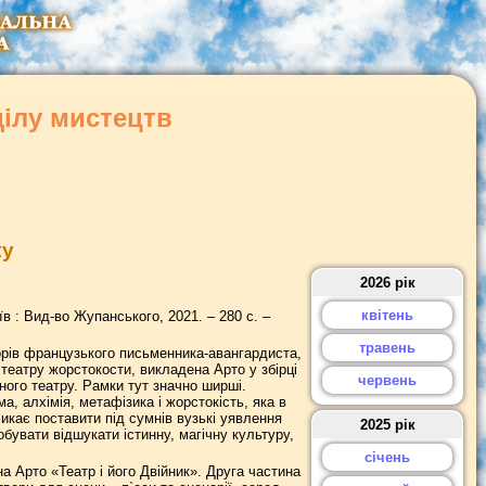
ділу мистецтв
ку
2026 рік
квітень
иїв : Вид-во Жупанського, 2021. – 280 с. –
травень
орів французького письменника-авангардиста,
театру жорстокости, викладена Арто у збірці
червень
ного театру. Рамки тут значно ширші.
а, алхімія, метафізика і жорстокість, яка в
икає поставити під сумнів вузькі уявлення
2025 рік
обувати відшукати істинну, магічну культуру,
січень
а Арто «Театр і його Двійник». Друга частина