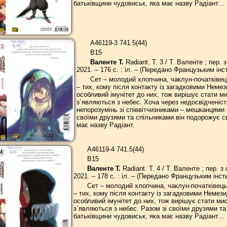
батьківщини чудовиськ, яка має назву Радіант…
А46119-3 741.5(44)
В15
Валенте Т.
Radiant. Т. 3 / Т. Валенте ; пер.
2021. – 176 с. : іл. – (Передано Французьким інст
Сет – молодий хлопчина, чаклун-початківець.
– тих, кому після контакту із загадковими Нем
особливий імунітет до них, тож вирішує стати м
з`являються з небес. Хоча через недосвідченість
непорозумінь зі співвітчизниками – мешканцями 
своїми друзями та спільниками він подорожує с
має назву Радіант.
А46119-4 741.5(44)
В15
Валенте Т.
Radiant. Т. 4 / Т. Валенте ; пер. 
2021. – 178 с. : іл. – (Передано Французьким інсти
Сет – молодий хлопчина, чаклун-початківець. 
– тих, кому після контакту із загадковими Неме
особливий імунітет до них, тож вирішує стати ми
з`являються з небес. Разом зі своїми друзями та
батьківщини чудовиськ, яка має назву Радіант…