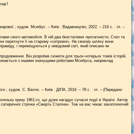
отив?
карової ; худож. Мсебіус. – Київ : Видавництво, 2022. – 216 с. : іл. –
лами свого автомобіля. В ній два безстатевих протагоністи, Стел та
ні перетнути її на старому «ситроені». На своєму шляху вони
іраміду, і переміщуються у невідомий світ, який описано як
 продовження. Він розробив сюжети для трьох-чотирьох томів історій,
ретинається з іншими значущими роботами Мсебіуса, наприклад
го ; худож. С. Валлє. – Київ : ДІПА, 2019. – 78 с. : іл. – (Передано
езьку кризу 1961-го, що дуже нагадує сучасні події в Україні. Автор
 й сатиричної стрічки «Смерть Сталіна». Тож на вас чекає захоплюючий