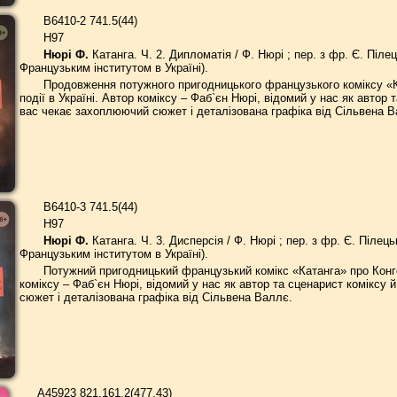
В6410-2 741.5(44)
Н97
Нюрі Ф.
Катанга. Ч. 2. Дипломатія / Ф. Нюрі ; пер. з фр. Є. Пілец
Французьким інститутом в Україні).
Продовження потужного пригодницького французького коміксу «К
події в Україні. Автор коміксу – Фаб`єн Нюрі, відомий у нас як автор
вас чекає захоплюючий сюжет і деталізована графіка від Сільвена В
В6410-3 741.5(44)
Н97
Нюрі Ф.
Катанга. Ч. 3. Дисперсія / Ф. Нюрі ; пер. з фр. Є. Пілецьк
Французьким інститутом в Україні).
Потужний пригодницький французький комікс «Катанга» про Конгол
коміксу – Фаб`єн Нюрі, відомий у нас як автор та сценарист коміксу
сюжет і деталізована графіка від Сільвена Валлє.
А45923 821.161.2(477.43)