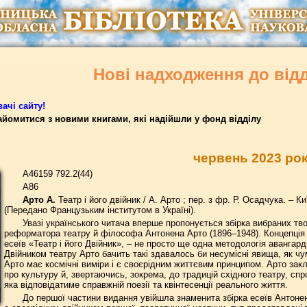
Нові надходження до від
ачі сайту!
йомитися з новими книгами, які надійшли у фонд відділу
червень 2023 ро
А46159 792.2(44)
А86
Арто А.
Театр і його двійник / А. Арто ; пер. з фр. Р. Осадчука. – К
(Передано Французьким інститутом в Україні).
Увазі українського читача вперше пропонується збірка вибраних тв
реформатора театру й філософа Антонена Арто (1896–1948). Концепція 
есеїв «Театр і його Двійник», – не просто ще одна методологія авангард
Двійником театру Арто бачить такі здавалось би несумісні явища, як чум
Арто має космічні виміри і є своєрідним життєвим принципом. Арто закл
про культуру й, звертаючись, зокрема, до традицій східного театру, спр
яка відповідатиме справжній поезії та квінтесенції реального життя.
До першої частини видання увійшла знаменита збірка есеїв Антонен