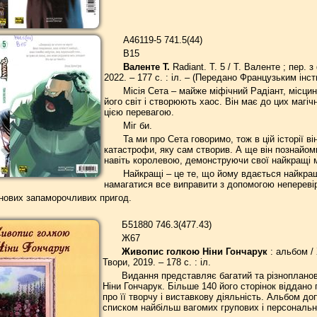
А46119-5 741.5(44)
В15
Валенте Т.
Radiant. Т. 5 / Т. Валенте ; пер. 
2022. – 177 с. : іл. – (Передано Французьким інст
Місія Сета – майже міфічний Радіант, місци
його світ і створюють хаос. Він має до цих магіч
цією перевагою.
Міг би.
Та ми про Сета говоримо, тож в цій історії в
катастрофи, яку сам створив. А ще він познайо
навіть королевою, демонструючи свої найкращі 
Найкращі – це те, що йому вдається найкращ
намагатися все виправити з допомогою непереві
 нових запаморочливих пригод.
Б51880 746.3(477.43)
Ж67
Живопис голкою Ніни Гончарук
: альбом / 
Твори, 2019. – 178 с. : іл.
Видання представляє багатий та різнопланов
Ніни Гончарук. Більше 140 його сторінок віддано 
про її творчу і виставкову діяльність. Альбом доп
списком найбільш вагомих групових і персональни