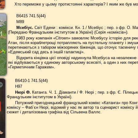
Хто переможе у цьому протистоянні характерів? І яким же був м
В6415 741.5(44)
М89
Мсебіус.
Світ Едени : комікси. Кн. 1 / Мсебіус ; пер. з фр. О. Ма
(Передано Французьким інститутом в Україні) (Серія «коміксів»).
1983 року компанія «Citroen» замовляє Мсебіусу історію для рек
Атан, після кораблетрощі потрапляють на пустельну планету і змуше
перетинаються з табором міжзоряних біженців, що оточує таємничу п
«Едемський сад десь в іншій галактиці».
Відкрита кінцівка цієї оповіді надихнула Мсебіуса на незалежне
які відбуваються у єдиному авторському всесвіті, а один з них пе
«Герметичним Гаражем».
В6410-1 741.5(44)
Н97
Нюрі Ф.
Катанга. Ч. 1. Діаманти / Ф. Нюрі ; пер. з фр. Є. Пілецько
Французьким інститутом в Україні).
Потужний пригодницький французький комікс «Катанга» про Конгол
коміксу – Фаб`єн Нюрі, відомий у нас як автор та сценарист коміксу
сюжет і деталізована графіка від Сільвена Валлє.