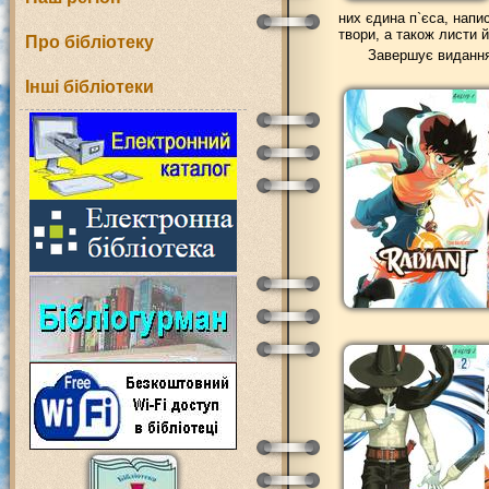
них єдина п`єса, напи
твори, а також листи 
Про бібліотеку
Завершує видання 
Інші бібліотеки