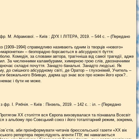
з фр. М. Абрамової. – Київ : ДУХ І ЛІТЕРА, 2019. – 544 с. – (Передано
 (1909–1994) справедливо називають одним із творців «нового»
, «маріонетки» – безпорадно борсаються в абсурдності буття:
болю. Комедія, за словами автора, трагічніша від самої трагедії, адже
равил. За численними каламбурами, химерною грою слів, двозначними
дночас складні почуття. Занадто банальні. Занадто людські. Як
ому, до смішного абсурдному світі, де Оратор – глухонімий, Учитель –
ти безжального Вбивцю, дарма що знає все про кожен його крок?..
 немає і бути не може.
з фр. І. Рябчія. – Київ : Пінзель, 2019. – 142 с. : іл. – (Передано
 Протягом ХХ століття вся Європа виховувалася та пізнавала Всесвіт
ася з альбому про Совєцький союз і його тоталітарний режим, зокрема,
в`єтів, аби проінформувати читачів брюссельської газети «ХХ вік
йського репортера переслідують агенти ГПУ, які намагаються