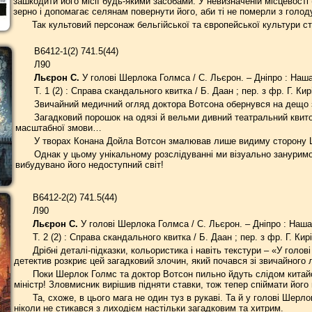
зашкодити його місії будь-якими засобами. У невизначеній місцевості 
зерно і допомагає селянам повернути його, аби ті не померли з голод
Так культовий персонаж бельгійської та європейської культури ст
В6412-1(2) 741.5(44)
Л90
Льєрон С.
У голові Шерлока Голмса / С. Льєрон. – Дніпро : Наша
Т. 1 (2) : Справа скандального квитка / Б. Даан ; пер. з фр. Г. Кир
Звичайний медичний огляд доктора Вотсона обернувся на дещо 
Загадковий порошок на одязі й вельми дивний театральний квит
масштабної змови…
У творах Конана Дойла Вотсон змалював лише видиму сторону
Однак у цьому унікальному розслідуванні ми візуально зануримо
вибудувано його недоступний світ!
В6412-2(2) 741.5(44)
Л90
Льєрон С.
У голові Шерлока Голмса / С. Льєрон. – Дніпро : Наша 
Т. 2 (2) : Справа скандального квитка / Б. Даан ; пер. з фр. Г. Кир
Дрібні деталі-підказки, кольористика і навіть текстури – «У гол
детектив розкриє цей загадковий злочин, який почався зі звичайного 
Поки Шерлок Голмс та доктор Вотсон пильно йдуть слідом китайс
міністр! Зловмисник вирішив підняти ставки, тож тепер спіймати йог
Та, схоже, в цього мага не один туз в рукаві. Та й у голові Шерл
ніколи не стикався з лиходієм настільки загадковим та хитрим.