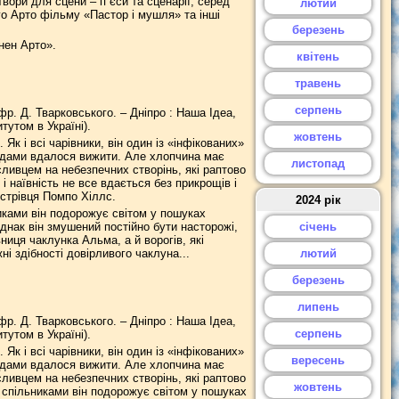
вори для сцени – п`єси та сценарії, серед
лютий
го Арто фільму «Пастор і мушля» та інші
березень
нен Арто».
квітень
травень
серпень
з фр. Д. Тварковського. – Дніпро : Наша Ідеа,
тутом в Україні).
жовтень
Як і всі чарівники, він один із «інфікованих»
зидами вдалося вижити. Але хлопчина має
листопад
сливцем на небезпечних створінь, які раптово
і наївність не все вдається без прикрощів і
острівця Помпо Хіллс.
2024 рік
иками він подорожує світом у пошуках
днак він змушений постійно бути насторожі,
січень
ниця чаклунка Альма, а й ворогів, які
і здібності довірливого чаклуна...
лютий
березень
липень
з фр. Д. Тварковського. – Дніпро : Наша Ідеа,
серпень
тутом в Україні).
Як і всі чарівники, він один із «інфікованих»
вересень
зидами вдалося вижити. Але хлопчина має
сливцем на небезпечних створінь, які раптово
жовтень
 спільниками він подорожує світом у пошуках