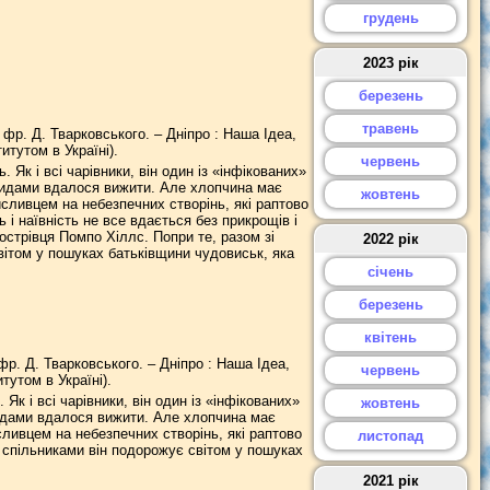
грудень
2023 рік
березень
травень
 з фр. Д. Тварковського. – Дніпро : Наша Ідеа,
итутом в Україні).
червень
 Як і всі чарівники, він один із «інфікованих»
езидами вдалося вижити. Але хлопчина має
жовтень
исливцем на небезпечних створінь, які раптово
 і наївність не все вдається без прикрощів і
острівця Помпо Хіллс. Попри те, разом зі
2022 рік
вітом у пошуках батьківщини чудовиськ, яка
січень
березень
квітень
з фр. Д. Тварковського. – Дніпро : Наша Ідеа,
червень
тутом в Україні).
Як і всі чарівники, він один із «інфікованих»
жовтень
зидами вдалося вижити. Але хлопчина має
сливцем на небезпечних створінь, які раптово
листопад
 спільниками він подорожує світом у пошуках
2021 рік