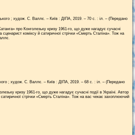
ького ; худож. С. Валлє. – Київ : ДІПА, 2019. – 70 с. : іл. – (Передано
атанга» про Конголезьку кризу 1961-го, що дуже нагадує сучасні
 та сценарист коміксу й сатиричної стрічки «Смерть Сталіна». Тож на
аллє.
ого ; худож. С. Валлє. – Київ : ДІПА, 2019. – 68 с. : іл. – (Передано
езьку кризу 1961-го, що дуже нагадує сучасні події в Україні. Автор
 й сатиричної стрічки «Смерть Сталіна». Тож на вас чекає захоплюючий