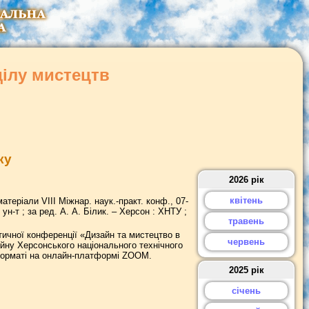
ділу мистецтв
ку
2026 рік
квітень
матеріали VIII Міжнар. наук.-практ. конф., 07-
 ун-т ; за ред. А. А. Білик. – Херсон : ХНТУ ;
травень
тичної конференції «Дизайн та мистецтво в
червень
айну Херсонського національного технічного
 форматі на онлайн-платформі ZOOM.
2025 рік
січень