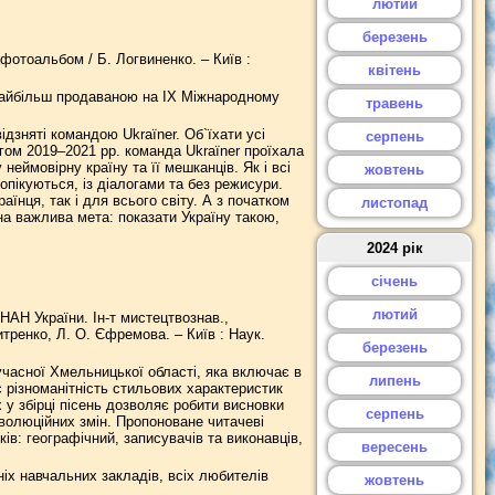
лютий
березень
 фотоальбом / Б. Логвиненко. – Київ :
квітень
 найбільш продаваною на IX Міжнародному
травень
відзняті командою Ukraїner. Об`їхати усі
серпень
ягом 2019–2021 рр. команда Ukraїner проїхала
еймовірну країну та її мешканців. Як і всі
жовтень
 опікуються, із діалогами та без режисури.
їнця, так і для всього світу. А з початком
листопад
дна важлива мета: показати Україну такою,
2024 рік
січень
лютий
 НАН України. Ін-т мистецтвознав.,
итренко, Л. О. Єфремова. – Київ : Наук.
березень
учасної Хмельницької області, яка включає в
липень
різноманітність стильових характеристик
у збірці пісень дозволяє робити висновки
серпень
волюційних змін. Пропоноване читачеві
в: географічний, записувачів та виконавців,
вересень
ніх навчальних закладів, всіх любителів
жовтень