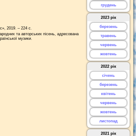
грудень
2023 рік
березень
», 2019. – 224 с.
народних та авторських пісень, адресована
травень
раїнської музики.
червень
жовтень
2022 рік
січень
березень
квітень
червень
жовтень
листопад
2021 рік