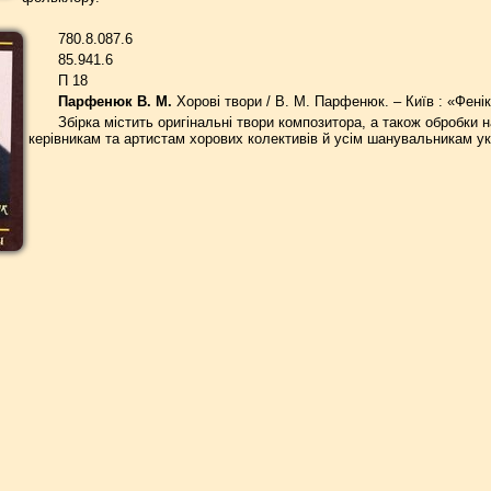
780.8.087.6
85.941.6
П 18
Парфенюк В. М.
Хорові твори / В. М. Парфенюк. – Київ : «Фенікс
Збірка містить оригінальні твори композитора, а також обробки 
керівникам та артистам хорових колективів й усім шанувальникам ук