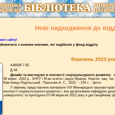
Нові надходження до від
ачі сайту!
йомитися з новими книгами, які надійшли у фонд відділу
березень 2023 ро
А46008 7.05
Д 44
Дизайн та мистецтво в контексті соціокультурного розвитку
: 
08 верес. 2022 р., ХНТУ / М-во освіти і науки України, Херсон. нац. тех.
Кам`янець-Подільський : Панькова А. С., 2022. – 234 с. : фото.
У збірнику представлено матеріали VІІІ Міжнародної науково-прак
контексті соціокультурного розвитку», яка організована кафедрою диз
університету та проходила 07-08 вересня 2022 року в дистанційному