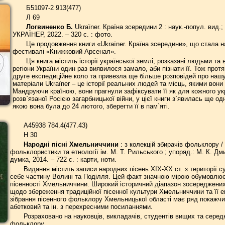
Б51097-2 913(477)
Л 69
Логвиненко Б.
Ukraїner. Країна зсередини 2 : наук.-попул. вид.;
УКРАЇНЕР, 2022. – 320 с. : фото.
Це продовження книги «Ukraїner. Країна зсередини», що стала
фестивалі «Книжковий Арсенал».
Ця книга містить історії української землі, розказані людьми та 
регіони України один раз виявилося замало, аби пізнати її. Тож прот
друге експедиційне коло та привезла ще більше розповідей про нашу н
матеріали Ukraїner – це історії реальних людей та місць, якими вони
Мандруючи країною, вони прагнули зафіксувати її як для кожного укра
розв`язаної Росією загарбницької війни, у цієї книги з`явилась ще о
якою вона була до 24 лютого, зберегти її в пам`яті.
А45938 784.4(477.43)
Н 30
Народні пісні Хмельниччини
: з колекцій збирачів фольклору /
фольклористики та етнології ім. М. Т. Рильського ; упоряд.: М. К. Дм
думка, 2014. – 722 с. : карти, ноти.
Видання містить записи народних пісень XIX-XX ст. з території с
себе частину Волині та Поділля. Цей факт значною мірою обумовлює 
пісенності Хмельниччини. Широкий історичний діапазон зосереджених 
щодо збереження традиційної пісенної культури Хмельниччини та її е
зібрання пісенного фольклору Хмельницької області має ряд покажчикі
абетковий та ін. з перехресними посиланнями.
Розраховано на науковців, викладачів, студентів вищих та серед
фольклору.