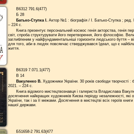
В6312 791.6(477)
Б 28
Батько-Ступка І.
Актор №1 : біографія / І. Батько-Ступка ; ред.
– 224 с.
Книга презентує персональний космос генія акторства, генія пе
світ, спроба структурувати його перетворення, його філософію. Вел
заглибленим у найфундаментальніші горизонти людського буття – від
для того, аби в людях повсякчас стверджувався Ідеал, що є найбіл
життя.
В6319 7.071.1(477)
В 14
Вакуленко В.
Художники України. 30 років свободи творчості : бі
2021. – 224 с.
Книга відомого мистецтвознавця і галериста Владислава Вакуле
досягнення найкращих художників Києва періоду незалежності, які 
України, так і за її межами. Досягнення в мистецтві всіх героїв кни
нашої держави.
Б51658-2 791.63(477