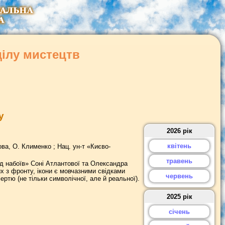
ділу мистецтв
у
2026 рік
квітень
ова, О. Клименко ; Нац. ун-т «Києво-
травень
д набоїв» Соні Атлантової та Олександра
х з фронту, ікони є мовчазними свідками
червень
ертю (не тільки символічної, але й реальної).
2025 рік
січень