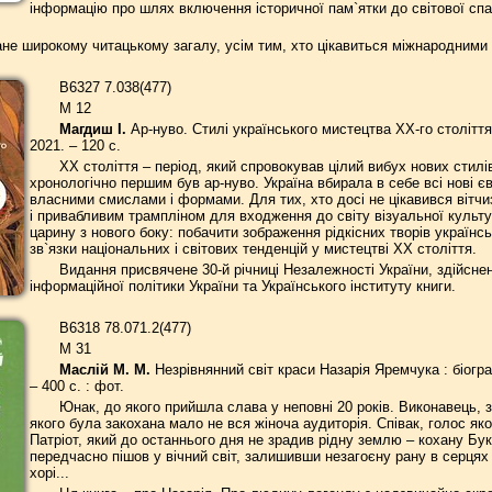
інформацію про шлях включення історичної пам`ятки до світової сп
е широкому читацькому загалу, усім тим, хто цікавиться міжнародними в
В6327 7.038(477)
М 12
Магдиш І.
Ар-нуво. Стилі українського мистецтва XX-го століття 
2021. – 120 с.
ХХ століття – період, який спровокував цілий вибух нових стилі
хронологічно першим був ар-нуво. Україна вбирала в себе всі нові єв
власними смислами і формами. Для тих, хто досі не цікавився вітч
і привабливим трампліном для входження до світу візуальної культ
царину з нового боку: побачити зображення рідкісних творів українс
зв`язки національних і світових тенденцій у мистецтві ХХ століття.
Видання присвячене 30-й річниці Незалежності України, здійсне
інформаційної політики України та Українського інституту книги.
В6318 78.071.2(477)
М 31
Маслій М. М.
Незрівнянний світ краси Назарія Яремчука : біограф
– 400 с. : фот.
Юнак, до якого прийшла слава у неповні 20 років. Виконавець, з
якого була закохана мало не вся жіноча аудиторія. Співак, голос як
Патріот, який до останнього дня не зрадив рідну землю – кохану Бу
передчасно пішов у вічний світ, залишивши незагоєну рану в серцях
хорі...