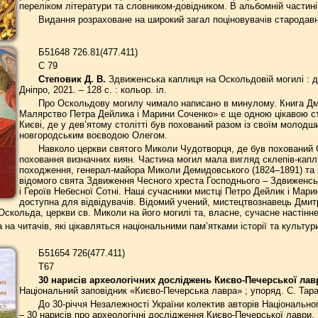
переліком літератури та словником-довідником. В альбомній частин
Видання розраховане на широкий загал поціновувачів стародав
Б51648 726.81(477.411)
С 79
Степовик Д. В.
Здвиженська каплиця на Оскольдовій могилі : до
Дніпро, 2021. – 128 с. : кольор. іл.
Про Оскольдову могилу чимало написано в минулому. Книга Дм
Малярство Петра Дейлика і Марини Соченко» є ще одною цікавою сто
Києві, де у дев’ятому столітті був похований разом із своїм молодш
новгородським воєводою Олегом.
Навколо церкви святого Миколи Чудотворця, де був похований О
поховання визначних киян. Частина могил мала вигляд склепів-капл
походження, генерал-майора Миколи Демидовського (1824–1891) та 
відомого свята Здвиження Чесного хреста Господнього – Здвиженськ
і Героїв Небесної Сотні. Наші сучасники мистці Петро Дейлик і Ма
доступна для відвідувачів. Відомий учений, мистецтвознавець Дмитр
 Оскольда, церкви св. Миколи на його могилі та, власне, сучасне настінне
 на читачів, які цікавляться національними пам’ятками історії та культур
Б51654 726(477.411)
Т67
30 нарисів археологічних досліджень Києво-Печерської ла
Національний заповідник «Києво-Печерська лавра» ; упоряд. С. Таранен
До 30-річчя Незалежності України колектив авторів Національно
– 30 нарисів про археологічні дослідження Києво-Печерської лаври.