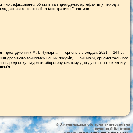
гічно зафіксованих об`єктів та віднайдених артефактів у період з
кладається з текстової та ілюстративної частини.
 : дослідження / М. І. Чумарна. – Тернопіль : Богдан, 2021. – 144 с.
іння древнього тайнопису наших предків, — вишивки, орнаментального
віт народної культури як оберегову систему для душі і тіла, як «книгу
пам`яті.
© Хмельницька обласна універсальна
наукова бібліотека