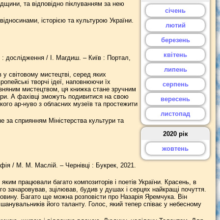
адщини, та відповідно піклуванням за нею
січень
ідносинами, історією та культурою України.
лютий
березень
квітень
: дослідження / І. Магдиш. – Київ : Портал,
липень
в у світовому мистецтві, серед яких
ропейські творчі ідеї, наповнюючи їх
серпень
изняним мистецтвом, ця книжка стане зручним
ури. А фахівці зможуть подивитися на свою
вересень
ького ар-нуво з обласних музеїв та простежити
листопад
не за сприянням Міністерства культури та
2020 рік
жовтень
ія / М. М. Маслій. – Чернівці : Букрек, 2021.
 яким працювали багато композиторів і поетів України. Красень, в
ого зачаровував, зцілював, будив у душах і серцях найкращі почуття.
ковину. Багато ще можна розповісти про Назарія Яремчука. Він
 шанувальників його таланту. Голос, який тепер співає у небесному