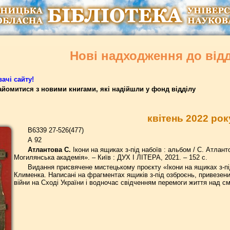
Нові надходження до від
ачі сайту!
йомитися з новими книгами, які надійшли у фонд відділу
квітень 2022 рок
В6339 27-526(477)
А 92
Атлантова С.
Ікони на ящиках з-під набоїв : альбом / С. Атлант
Могилянська академія». – Київ : ДУХ І ЛІТЕРА, 2021. – 152 с.
Видання присвячене мистецькому проєкту «Ікони на ящиках з-пі
Клименка. Написані на фрагментах ящиків з-під озброєнь, привезени
війни на Сході України і водночас свідченням перемоги життя над см