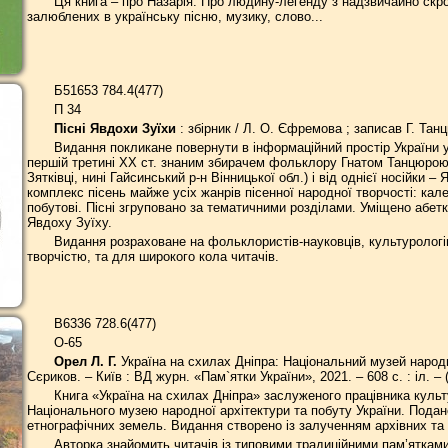
Ця книга – про Назарія. Про людину-легенду з надзвичайно ск
залюблених в українську пісню, музику, слово...
Б51653 784.4(477)
П 34
Пісні Явдохи Зуїхи
: збірник / Л. О. Єфремова ; записав Г. Танц
Видання покликане повернути в інформаційний простір України ун
першій третині ХХ ст. знаним збирачем фольклору Гнатом Танцюрою.
Зятківці, нині Гайсинський р-н Вінницької обл.) і від однієї носійки 
комплекс пісень майже усіх жанрів пісенної народної творчості: кале
побутові. Пісні згруповано за тематичними розділами. Уміщено абет
Явдоху Зуїху.
Видання розраховане на фольклористів-науковців, культурологів
творчістю, та для широкого кола читачів.
В6336 728.6(477)
О-65
Орел Л. Г.
Україна на схилах Дніпра: Національний музей народної 
Сєриков. – Київ : ВД журн. «Пам`ятки України», 2021. – 608 с. : іл. –
Книга «Україна на схилах Дніпра» заслуженого працівника культур
Національного музею народної архітектури та побуту України. Подано
етнографічних земель. Видання створено із залученням архівних та 
Авторка знайомить читачів із типовими традиційними пам’яткам