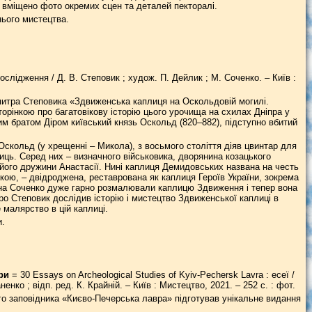
і вміщено фото окремих сцен та деталей пекторалі.
нього мистецтва.
слідження / Д. В. Степовик ; худож. П. Дейлик ; М. Соченко. – Київ :
итра Степовика «Здвиженська каплиця на Оскольдовій могилі.
рінкою про багатовікову історію цього урочища на схилах Дніпра у
им братом Діром київський князь Оскольд (820–882), підступно вбитий
скольд (у хрещенні – Микола), з восьмого століття діяв цвинтар для
иць. Серед них – визначного військовика, дворянина козацького
його дружини Анастасії. Нині каплиця Демидовських названа на честь
ою, – двідроджена, реставрована як каплиця Героїв України, зокрема
рина Соченко дуже гарно розмалювали каплицю Здвиження і тепер вона
о Степовик дослідив історію і мистецтво Здвиженської каплиці в
 малярство в цій каплиці.
и.
ври
= 30 Essays on Archeological Studies of Kyiv-Pechersk Lavra : есеї /
ко ; відп. ред. К. Крайній. – Київ : Мистецтво, 2021. – 252 с. : фот.
го заповідника «Києво-Печерська лавра» підготував унікальне видання