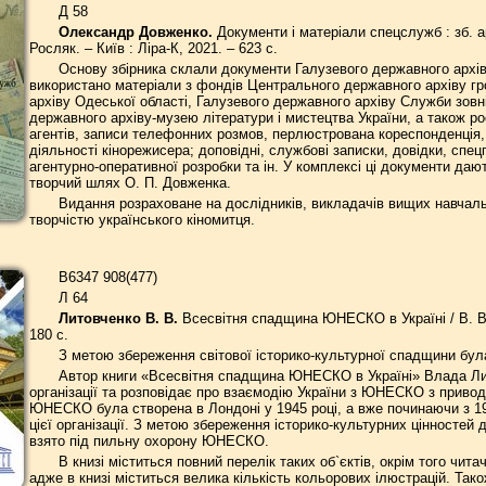
Д 58
Олександр Довженко.
Документи і матеріали спецслужб : зб. арх
Росляк. – Київ : Ліра-К, 2021. – 623 с.
Основу збірника склали документи Галузевого державного архів
використано матеріали з фондів Центрального державного архіву г
архіву Одеської області, Галузевого державного архіву Служби зовн
державного архіву-музею літератури і мистецтва України, а також ро
агентів, записи телефонних розмов, перлюстрована кореспонденція, 
діяльності кінорежисера; доповідні, службові записки, довідки, спе
агентурно-оперативної розробки та ін. У комплексі ці документи даю
творчий шлях О. П. Довженка.
Видання розраховане на дослідників, викладачів вищих навчальни
творчістю українського кіномитця.
В6347 908(477)
Л 64
Литовченко В. В.
Всесвітня спадщина ЮНЕСКО в Україні / В. В.
180 с.
З метою збереження світової історико-культурної спадщини бу
Автор книги «Всесвітня спадщина ЮНЕСКО в Україні» Влада Лит
організації та розповідає про взаємодію України з ЮНЕСКО з приво
ЮНЕСКО була створена в Лондоні у 1945 році, а вже починаючи з 1
цієї організації. З метою збереження історико-культурних цінностей 
взято під пильну охорону ЮНЕСКО.
В книзі міститься повний перелік таких об`єктів, окрім того чита
адже в книзі міститься велика кількість кольорових ілюстрацій. Та