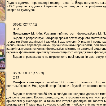
Подано відомості про народні обряди та свята. Видання містить тако
з 1976 року, інші додатки. Окремий розділ складають твори фотоху
Історія та культура».
В6342 72(477.41)
П 57
Попельнюх М.
Київ. Романтичний портрет : фотоальбом / М. Поп
Видання репрезентує найкращі зразки архітектурного мистецтва с
творцями були українські і зарубіжні архітектори. У виданні предст
економічними перетвореннями, урбанізаційними процесами, політичн
за архітектурними стилями фотоальбом містить як загальні види спо
окремих фрагментів архітектурно-мистецького опорядження фасадів, 
Видання розраховане на широке коло поціновувачів архітектурно
В6337 7.031.1(477.63)
С 37
Симфонія пекторалі
: альбом / Ю. Білан, Є. Величко, І. Вітрик
політики України, Нац. музей історії України , Музей іст. коштовносте
с. : іл.
Видання присвячене 50-річчю знайдення шедевра давнього мисте
Дніпропетровщині. Короткі розвідки дають можливість дізнатися пр
археологічну експедицію, а також про історію дослідження Товстої 
розгадуванні її таємниць і сучасне сприйняття образу унікального