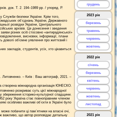
грудень
ів. док. Т. 2. 194–1989 рр. / упоряд. Р.
2023 рік
у Служби безпеки України. Крім того,
ромадських об`єднань України, Державного
березень
ішньої розвідки України, Центрального
сійських архівів. Це донесення і зведення
травень
заяви різних осіб стосовно «антирадянської»
цповідомлення, висновки, інформації, плани
червень
ть доволі об’ємне уявлення про життєвий і
жовтень
х закладів, студентів, усіх, хто цікавиться
2022 рік
січень
березень
 Литовченко. – Київ : Ваш автограф, 2021. –
квітень
ла створена міжнародна організація ЮНЕСКО.
червень
овченко розкриває суть цієї міжнародної
ду збереження історико-культурної спадщини.
жовтень
952 року Україна стає повноправним членом
деякі особливо важливі об`єкти в Україні було
листопад
ч може побачити ці пам`ятники на власні очі,
2021 рік
кож важливо, що автор розповідає детальну