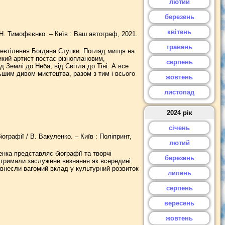
лютий
березень
квітень
 Н. Тимофєєнко. – Київ : Ваш автограф, 2021.
травень
ревтілення Богдана Ступки. Погляд митця на
икий артист постає різноплановим,
серпень
 Землі до Неба, від Світла до Тіні. А все
ьшим дивом мистецтва, разом з тим і всього
жовтень
листопад
2024 рік
січень
ографії / В. Вакуленко. – Київ : Поліпринт,
лютий
нка представляє біографії та творчі
березень
отримали заслужене визнання як всередині
ги внесли вагомий вклад у культурний розвиток
липень
серпень
вересень
жовтень