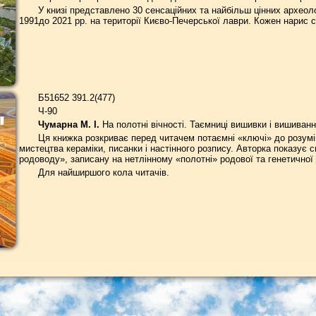
У книзі представлено 30 сенсаційних та найбільш цінних археоло
1991до 2021 рр. на території Києво-Печерської лаври. Кожен нарис с
Б51652 391.2(477)
Ч-90
Чумарна М. І.
На полотні вічності. Таємниці вишивки і вишивання
Ця книжка розкриває перед читачем потаємні «ключі» до розум
мистецтва кераміки, писанки і настінного розпису. Авторка показує с
родоводу», записану на нетлінному «полотні» родової та генетичної 
Для найширшого кола читачів.