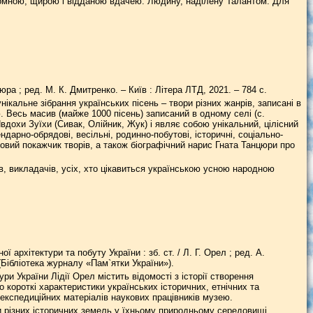
ромною, щирою і відданою вдачею. Людину, наділену Талантом. Для
юра ; ред. М. К. Дмитренко. – Київ : Літера ЛТД, 2021. – 784 с.
ікальне зібрання українських пісень – твори різних жанрів, записані в
 Весь масив (майже 1000 пісень) записаний в одному селі (с.
– Явдохи Зуїхи (Сивак, Олійник, Жук) і являє собою унікальний, цілісний
ндарно-обрядові, весільні, родинно-побутові, історичні, соціально-
ковий покажчик творів, а також біографічний нарис Гната Танцюри про
, викладачів, усіх, хто цікавиться українською усною народною
архітектури та побуту України : зб. ст. / Л. Г. Орел ; ред. А.
 (Бібліотека жуpналу «Пам`ятки України»).
и України Лідії Орел містить відомості з історії створення
 короткі характеристики українських історичних, етнічних та
експедиційних матеріалів наукових працівників музею.
и різних історичних земель у їхньому природньому середовищі.