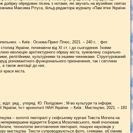
ж добірку обрядових пісень з нотами, які звучать на музейних святах
дожника Максима Рітуса, більд-редактора журналу «Пам`ятки України.
ельнюх. – Київ : Основа-Принт Плюс, 2021. – 240 с. : фот.
толиці України, починаючи від ХІ ст. і до сьогодення. Їхніми
авлено еволюцію архітектурного образу міста, зумовлену соціально-
ими, релігійними, культурними та іншими чинниками. Структурований
руд різноманітного функціонального призначення, так і світлини
а також анотації до них.
ї краси міста.
 ; відп. ред., упоряд. Ю. Полідович ; М-во культури та інформ.
й України, Ін-т археології НАН України. – Київ : Мистецтво, 2021. – 183
цтва – золотої пекторалі у скіфському кургані Товста Могила на
о неперевершене відкриття Бориса Мозолевського, який очолював
Могили, технологію виготовлення пекторалі, пошуки науковців у
 твору мистецтва. Тексти супроводжуються фото, схемами, об`ємним