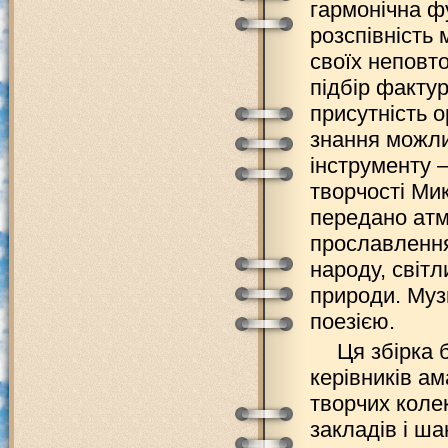
гармонічна ф
розспівність
своїх неповто
підбір факту
присутність 
знання можли
інструменту –
творчості Мик
передано атм
прославлення
народу, світл
природи. Муз
поезією.
Ця збірка 
керівників ам
творчих коле
закладів і ша