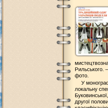
мистецтвознав
Рильського. –
фото.
У монограф
локальну спе
Буковинської,
другої полови
класифікацію 