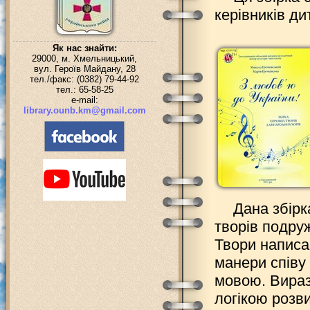
керівників ди
Як нас знайти:
29000, м. Хмельницький,
вул. Героїв Майдану, 28
тел./факс: (0382) 79-44-92
тел.: 65-58-25
e-mail:
library.ounb.km@gmail.com
Дана збірк
творів подру
Твори написа
манери співу
мовою. Вираз
логікою розв