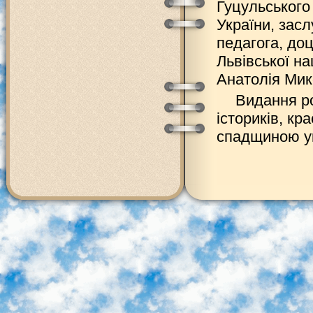
Гуцульського
України, зас
педагога, до
Львівської н
Анатолія Мик
Видання ро
істориків, кр
спадщиною ук