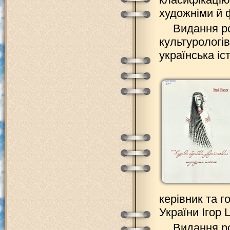
художніми й 
Видання ро
культурологів
українська іс
керівник та 
України Ігор 
Видання ро