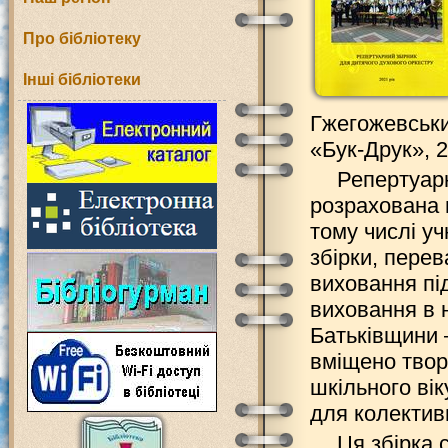
Про бібліотеку
Інші бібліотеки
Гжегожевськи
«Бук-Друк», 2
Репертуар
розрахована н
тому числі уч
збірки, пере
виховання пі
виховання в 
Батьківщини –
вміщено твор
шкільного вік
для колективн
Ця збірка 