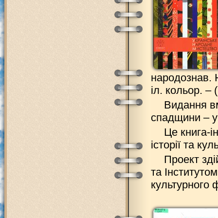
народознав. Н
іл. кольор. – 
Видання вм
спадщини – у
Це книга-і
історії та кул
Проект зд
та Інститутом
культурного 