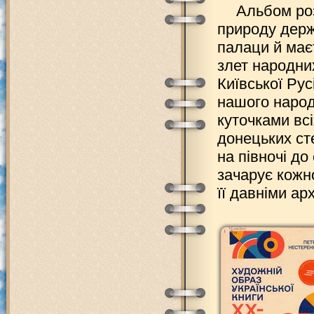
Альбом роз
природу держ
палаци й має
злет народних
Київської Ру
нашого народ
куточками всі
донецьких сте
на півночі до
зачарує кожн
її давніми ар