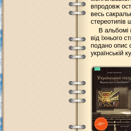
впродовж ост
весь сакральн
стереотипів щ
В альбомі 
від їхнього 
подано опис 
українській ку