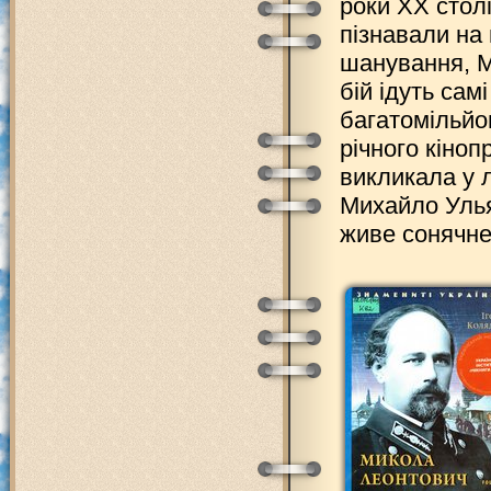
роки ХХ стол
пізнавали на 
шанування, М
бій ідуть сам
багатомільйо
річного кіно
викликала у 
Михайло Улья
живе сонячне 