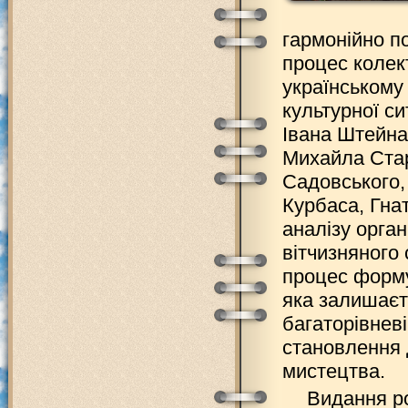
гармонійно п
процес колек
українському 
культурної с
Івана Штейна
Михайла Стар
Садовського,
Курбаса, Гна
аналізу орга
вітчизняного
процес форму
яка залишаєт
багаторівневі
становлення 
мистецтва.
Видання ро