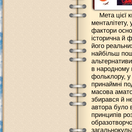
Мета цієї к
менталітету, 
фактори основ
історична й 
його реальни
найбільш пош
альтернативи 
в народному 
фольклору, у 
принаймні по
масова амато
збирався й н
автора було 
принципів роз
образотворчо
загальнокуль