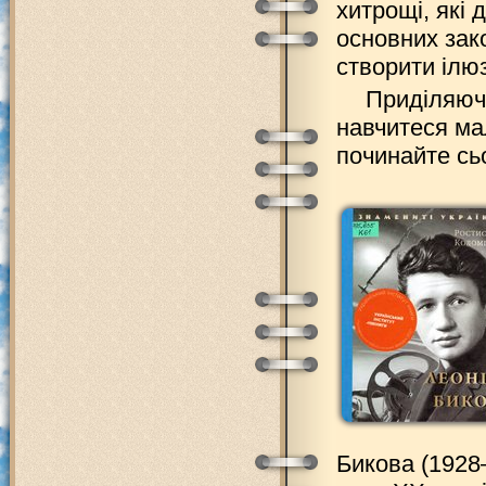
хитрощі, які 
основних зак
створити ілю
Приділяючи
навчитеся мал
починайте сьо
Бикова (1928