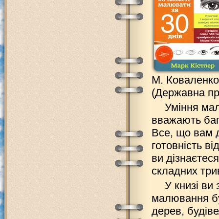
М. Коваленко. 
(Державна пр
Уміння мал
вважають баг
Все, що вам д
готовність ві
ви дізнаєтеся
складних три
У книзі ви 
малювання бу
дерев, будіве