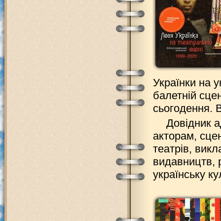
Українки на у
балетній сце
сьогодення. 
Довідник 
акторам, сце
театрів, викл
видавництв, р
українську ку