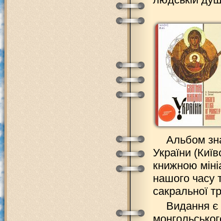
Альбом зна
України (Киї
книжною міні
нашого часу 
сакральної тр
Видання є 
монгольського