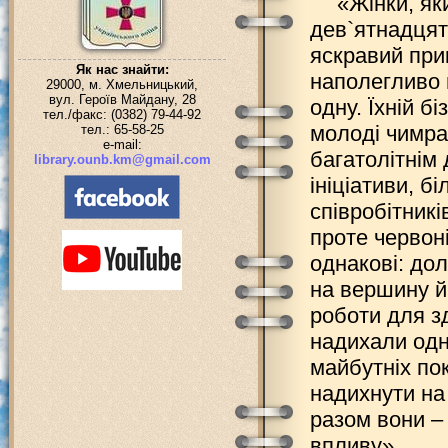
«Жінки, як
дев`ятнадцят
яскравий при
Як нас знайти:
наполегливо
29000, м. Хмельницький,
вул. Героїв Майдану, 28
одну. Їхній б
тел./факс: (0382) 79-44-92
молоді чимраз
тел.: 65-58-25
e-mail:
багатолітнім 
library.ounb.km@gmail.com
ініціативи, б
співробітникі
проте червон
однакові: до
на вершину й
роботи для зд
надихали одн
майбутніх пок
надихнути на
разом вони –
впливу».