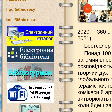
Про бібліотеку
Інші бібліотеки
2020. – 360 с
2021).
Бестселер 
Понад 100 
вагомий внесо
розповідають
творчий дух 
глобального 
керамістки, г
комікеси й ар
витворюють п
коли йдеш за