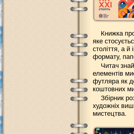
Книжка про
яке стосуєтьс
століття, а й
формату, пап
Читач знай
елементів мис
футляра як д
коштовних ми
Збірник ро
художніх виш
мистецтва.