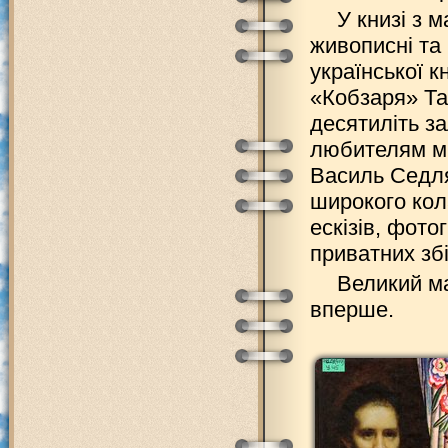
У книзі з
живописні та
української 
«Кобзаря» Та
десятиліть з
любителям м
Василь Седля
широкого кол
ескізів, фото
приватних збі
Великий м
вперше.