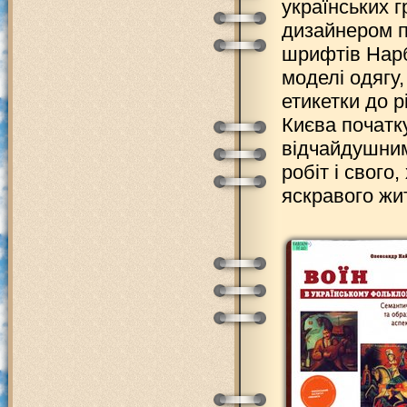
українських г
дизайнером п
шрифтів Нарб
моделі одягу
етикетки до р
Києва початк
відчайдушним
робіт і свого
яскравого жи