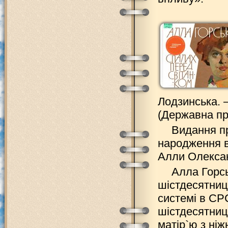
Лодзинська. – 
(Державна пр
Видання пр
народження в
Алли Олексан
Алла Горсь
шістдесятниц
системі в СР
шістдесятниц
матір`ю з ніж