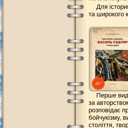
Для істори
та широкого к
Перше вид
за авторство
розповідає п
бойчукізму, 
століття, тво