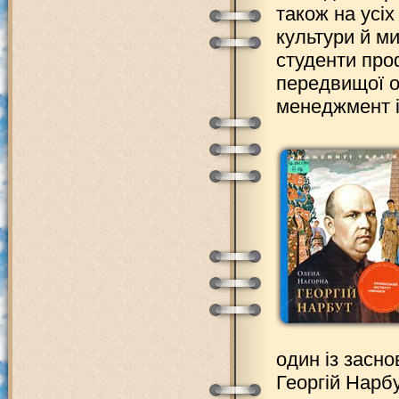
також на усіх
культури й м
студенти про
передвищої ос
менеджмент і
один із засно
Георгій Нарб