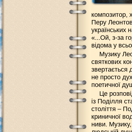
композитор, х
Перу Леонтов
українських 
«...Ой, з-за 
відома у всьо
Музику Лео
святкових кон
звертається д
не просто дух
поетичної душ
Це розпові
із Поділля с
століття – П
криничної во
ниви. Музику
людській душ