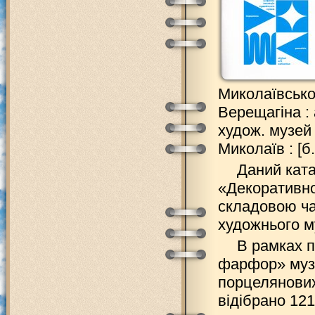
Миколаївсько
Верещагіна : 
худож. музей 
Миколаїв : [б.
Даний ката
«Декоративно
складовою ча
художнього му
В рамках 
фарфор» муз
порцелянових
відібрано 121