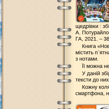
щедрівки : збі
А. Потурайло 
ГА, 2021. – 3
Книга «Нов
містить п`ят
з нотами.
Її можна н
У даній зб
тексти до них
Кожну коля
смартфона, н