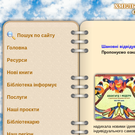
Пошук по сайту
Шановні відвідув
Головна
Пропонуємо озна
Ресурси
Нові книги
Бібліотека інформує
Послуги
Наші проєкти
Бібліотекарю
надихала новими ідеям
індивідуального самов
Наш регіон