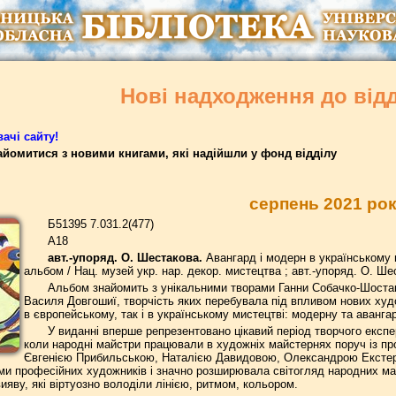
Нові надходження до від
ачі сайту!
йомитися з новими книгами, які надійшли у фонд відділу
серпень 2021 ро
Б51395 7.031.2(477)
A18
авт.-упоряд. О. Шестакова.
Авангард і модерн в українському 
альбом / Нац. музей укр. нар. декор. мистецтва ; авт.-упоряд. О. Шест
Альбом знайомить з унікальними творами Ганни Собачко-Шоста
Василя Довгошиї, творчість яких перебувала під впливом нових худо
в європейському, так і в українському мистецтві: модерну та аванга
У виданні вперше репрезентовано цікавий період творчого експе
коли народні майстри працювали в художніх майстернях поруч із 
Євгенією Прибильською, Наталією Давидовою, Олександрою Екстер
и професійних художників і значно розширювала світогляд народних майс
ияву, які віртуозно володіли лінією, ритмом, кольором.