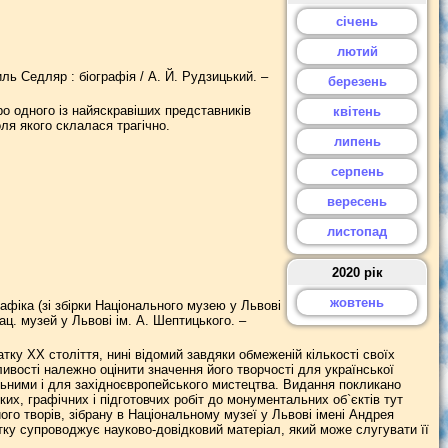
січень
лютий
ль Седляр : біографія / А. Й. Рудзицький. –
березень
о одного із найяскравіших представників
квітень
ля якого склалася трагічно.
липень
серпень
вересень
листопад
2020 рік
жовтень
фіка (зі збірки Національного музею у Львові
ац. музей у Львові ім. А. Шептицького. –
ку ХХ століття, нині відомий завдяки обмеженій кількості своїх
вості належно оцінити значення його творчості для української
альними і для західноєвропейського мистецтва. Видання покликано
х, графічних і підготовчих робіт до монументальних об`єктів тут
го творів, зібрану в Національному музеї у Львові імені Андрея
ку супроводжує науково-довідковий матеріал, який може слугувати її