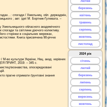
лютий
березень
гадах...: спогади / Хмельниц. обл. держадмін,
квітень
цького ; авт. ідеї М. Бортник-Гулевата. –
травень
ку Хмельницького обласного академічного
серпень
і спогади та світлини діючого колективу.
його сторінки в соціальних мережах,
жовтень
бистостями. Книга присвячена 90-річчю
листопад
2024 рік
/ М-во культури України, Нац. акад. керівних
січень
ІДЕЯ ПРИНТ, 2019. – 345 с.
 мистецтвознавства, опосередковані
лютий
цій.
березень
 хто прагне отримати ґрунтовні знання
липень
серпень
вересень
жовтень