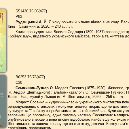
Б51436 75.05(477)
Р83
Рудзицький А. Й.
Я хочу робити й більше нічого я не хочу. Васи
Київ : Саміт-книга, 2020. – 240 с. : іл.
Книга про художника Василя Седляра (1899–1937) розповідає пр
«бойчукізму», видатного українського майстра, творча та життєва до
В6253 75/76(477)
C30
Семчишин-Гузнер О.
Модест Сосенко (1875–1920). Живопис, гра
ім. Андрія Шептицького) : альбом- каталог / О. Семчишин- Гузнер ; Н
Львів : Нац. музей у Львові ім. А. Шептицького, 2020. – 256 с. : іл.
Модест Сосенко – художник-класик українського мистецтва почат
репродукованих станкових і монументальних творів, що не дає можли
культури та її зв`язку з проблемами, які в той самий час були акту
заповнити цю прогалину, адже головну частину Сосенкових малярськи
опубліковано вперше й вона вповні відображає найбільшу колекцію йо
Шептицького та започатковану ще за життя художника. Кожну пам`ят
своєрідним провенансом.