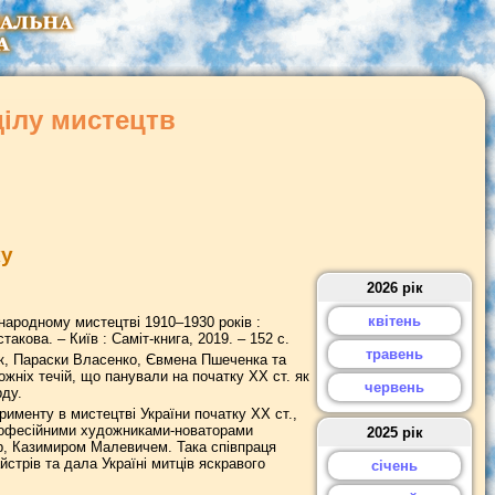
ділу мистецтв
ку
2026 рік
квітень
народному мистецтві 1910–1930 років :
акова. – Київ : Саміт-книга, 2019. – 152 c.
травень
к, Параски Власенко, Євмена Пшеченка та
жніх течій, що панували на початку ХХ ст. як
червень
рду.
рименту в мистецтві України початку ХХ ст.,
професійними художниками-новаторами
2025 рік
, Казимиром Малевичем. Така співпраця
трів та дала Україні митців яскравого
січень