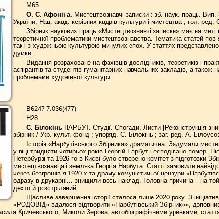
М65
О. С. Афоніна.
Мистецтвознавчі записки : зб. наук. праць. Вип. 
України, Нац. акад. керівних кадрів культури і мистецтва ; гол. ред. О.
Збірник наукових праць «Мистецтвознавчі записки» має на меті в
теоретичної проблематики мистецтвознавства. Тематика статей пов`
так і з художньою культурою минулих епох. У статтях представлено
думки.
Видання розраховане на фахівців-дослідників, теоретиків і практ
аспірантів та студентів гуманітарних навчальних закладів, а також н
проблемами художньої культури.
В6247 7.036(477)
Н28
С. Білокінь
НАРБУТ. Студії. Спогади. Листи [Реконструкція знищ
збірник / Укр. культ. фонд ; упоряд. С. Білокінь ; заг. ред. А. Білоусово
Історія «Нарбутівського Збірника» драматична. Задумали мисте
у віці тридцяти чотирьох років Георгій Нарбут несподівано помер. П
Петербурзі та 1926-го в Києві було створено комітет з підготовки З
мистецтвознавця і земляка Георгія Нарбута. Статті замовили найвід
через безгрошів`я 1920-х та драму комуністичної цензури «Нарбутів
одразу в друкарні… знищили весь наклад. Головна причина – на той 
дехто й розстріляний.
Щасливе завершення історії сталося лише 2020 року. З ініціатив
«РОДОВІД» вдалося відтворити «Нарбутівський Збірник»», доповнив
 Василя Кричевського, Миколи Зерова, автобіографічними уривками, статт