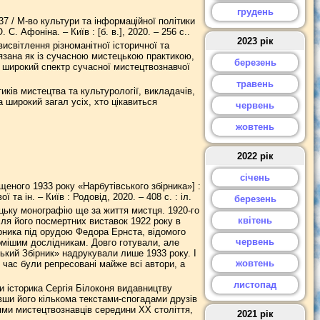
грудень
37 / М-во культури та інформаційної політики
 С. Афоніна. – Київ : [б. в.], 2020. – 256 с..
2023 рік
исвітлення різноманітної історичної та
язана як із сучасною мистецькою практикою,
березень
 широкий спектр сучасної мистецтвознавчої
травень
иків мистецтва та культурології, викладачів,
а широкий загал усіх, хто цікавиться
червень
жовтень
2022 рік
січень
еного 1933 року «Нарбутівського збірника»] :
ї та ін. – Київ : Родовід, 2020. – 408 с. : іл.
березень
цьку монографію ще за життя мистця. 1920-го
квітень
ісля його посмертних виставок 1922 року в
бірника під орудою Федора Ернста, відомого
червень
омішим дослідникам. Довго готували, але
ський Збірник» надрукували лише 1933 року. І
жовтень
час були репресовані майже всі автори, а
листопад
и історика Сергія Білоконя видавництву
ши його кількома текстами-спогадами друзів
ями мистецтвознавців середини ХХ століття,
2021 рік