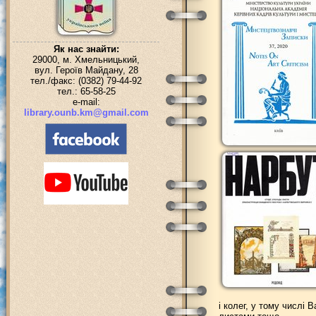
Як нас знайти:
29000, м. Хмельницький,
вул. Героїв Майдану, 28
тел./факс: (0382) 79-44-92
тел.: 65-58-25
e-mail:
library.ounb.km@gmail.com
і колег, у тому числі