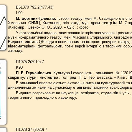
Б51370 792.2(477.43)
I-90
М. Бортник-Гулевата.
Історія театру імені М. Старицького в спо
Хмельниц. ОНМЦ, Хмельниц. обл. акад. муз.-драм. театр ім. М. Стари
Житомир : Євенок О. О., 2020. – 62 с. : фото.
У фотоальбомі подана ілюстрована історія заснування і розвит
музично-драматичного театру імені Михайла Старицького, біографічн
Видання містить QR-коди з посиланням на інтернет-ресурси театру, 
відеоматеріали, фотоальбоми, повні версії інтерв`ю з творчими осо
закладу.
П1075-2(2019) 7
K90
П. Е. Герчанівська.
Культура і сучасність : альманах. № 1`2019 
кадрів культури і мистецтва ; гол. ред. П. Е. Герчанівська. – Київ : 
В альманасі висвітлюються актуальні питання культурології та
динамічними змінами на сучасному етапі цивілізаційних трансформа
Видання розраховане на науковців, аспірантів, студентів й усіх,
теоретичного і прикладного характеру.
П1078-37 (2020) 7