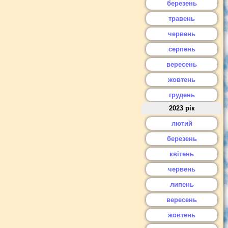
березень
травень
червень
серпень
вересень
жовтень
грудень
2023 рік
лютий
березень
квітень
червень
липень
вересень
жовтень