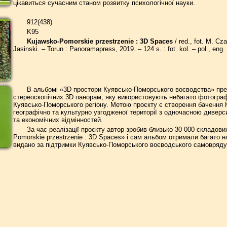
цікавиться сучасним станом розвитку психологічної науки.
912(438)
K95
Kujawsko-Pomorskie przestrzenie : 3D Spaces
/ red., fot. M. Cza
Jasinski. – Torun : Panoramapress, 2019. – 124 s. : fot. kol. – pol., eng.
В альбомі «3D простори Куявсько-Поморського воєводства» пред
стереоскопічних 3D панорам, яку використовують небагато фотографів
Куявсько-Поморського регіону. Метою проєкту є створення бачення
географічно та культурно узгодженої території з одночасною диверс
та економічних відмінностей.
За час реалізації проєкту автор зробив близько 30 000 складов
Pomorskie przestrzenie : 3D Spaces» і сам альбом отримали багато 
видано за підтримки Куявсько-Поморського воєводського самовряду