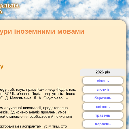
атури іноземними мовами
ку
2026 рік
січень
logy
: зб. наук. праць Кам`янець-Поділ. нац.
лютий
ип. 57 / Кам`янець-Поділ. нац. ун-т ім. Івана
д. С. Д. Максименка, Л. А. Онуфрієвої. –
березень
квітень
еми сучасної психології, представлено
иків. Здійснено аналіз проблем, умов і
травень
тей становлення особистості й психології
червень
торантам і аспірантам, усім тим, хто