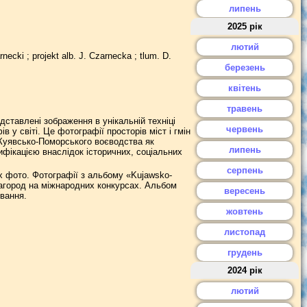
липень
2025 рік
лютий
rnecki ; projekt alb. J. Czarnecka ; tlum. D.
березень
квітень
травень
ставлені зображення в унікальній техніці
червень
 у світі. Це фотографії просторів міст і гмін
 Куявсько-Поморського воєводства як
липень
ифікацією внаслідок історичних, соціальних
серпень
их фото. Фотографії з альбому «Kujawsko-
нагород на міжнародних конкурсах. Альбом
вересень
вання.
жовтень
листопад
грудень
2024 рік
лютий