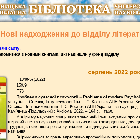
Нові надходження до відділу літер
ачі сайту!
йомитися з новими книгами, які надійшли у фонд відділу
серпень 2022 ро
П1048-57(2022)
159.9
П78
Проблеми сучасної психології = Problems of modern Psycho
ун-ту ім. І. Огієнка, Ін-ту психології ім. Г. С. Костюка АПН України. В
Огієнка ; Ін-т психології ім. Г. С. Костюка АПН України ; за наук. ре
Кам`янець-Подільський : Аксіома, 2022. – 164 с. : табл.
У збірнику наукових праць висвітлено найбільш актуальні пробл
широкий спектр наукових розробок вітчизняних і закордонних дослідн
труднощів психічного розвитку, вікових та індивідуальних особливос
навчання.
Збірник наукових праць адресовано професійним психологам, док