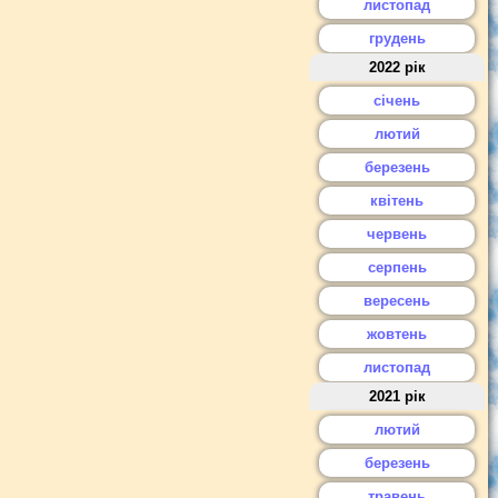
листопад
грудень
2022 рік
січень
лютий
березень
квітень
червень
серпень
вересень
жовтень
листопад
2021 рік
лютий
березень
травень