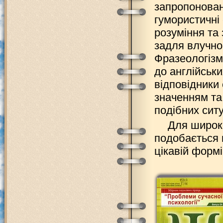
запропонован
гумористичні
розуміння та 
задля влучно
Фразеологізм
до англійськи
відповідники 
значенням та
подібних ситу
Для широко
подобається 
цікавій формі