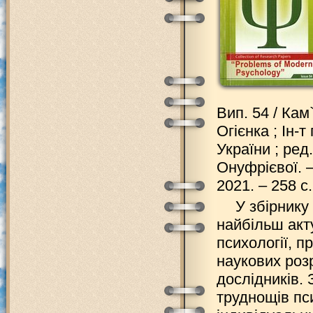
Вип. 54 / Кам
Огієнка ; Ін-т
України ; ред
Онуфрієвої. 
2021. – 258 с.
У збірнику
найбільш акт
психології, 
наукових роз
дослідників. 
труднощів пси