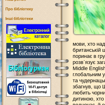
Про бібліотеку
Інші бібліотеки
мови, хто над
британській шк
поринає в гру
розв`язує за
Middle Englis
глобальним у 
та чудернацьк
збагнув, що Ш
любить чорни
дитиною, хто 
водночас, й о