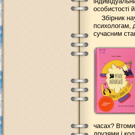
індивідуальн
особистості й
Збірник н
психологам, д
сучасним ста
часах? Втоми
друзями і ко