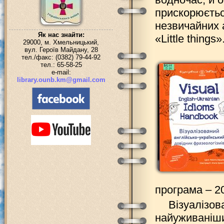
прискорюється
незвичайних а
Як нас знайти:
«Little things»
29000, м. Хмельницький,
вул. Героїв Майдану, 28
тел./факс: (0382) 79-44-92
тел.: 65-58-25
e-mail:
library.ounb.km@gmail.com
програма – 20
Візуалізов
найуживаніших