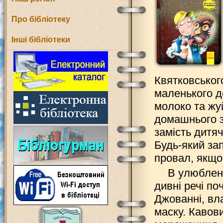
Про бібліотеку
Інші бібліотеки
Квятковського
маленького д
молоко та жуй
домашнього за
замість дитяч
Будь-який за
провал, якщо 
В улюблен
дивні речі по
Джованні, вл
маску. Кавов