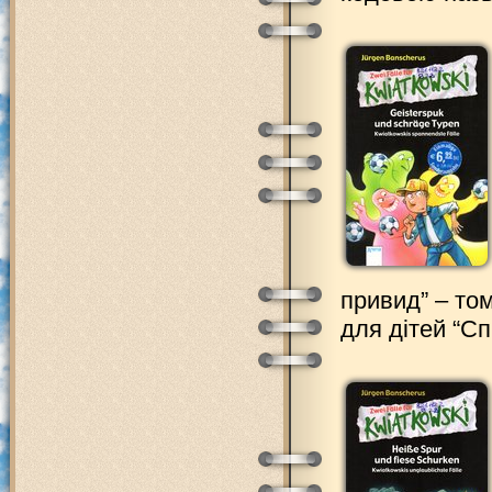
привид” – то
для дітей “С