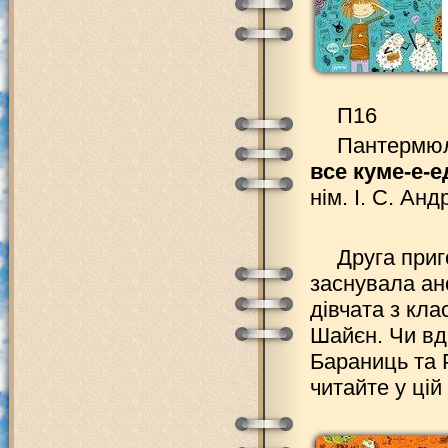
П16
Пантермюл
все куме-е-
нім. І. С. Анд
Друга приг
заснувала ан
дівчата з кла
Шайєн. Чи вд
Бараниць та 
читайте у цій 