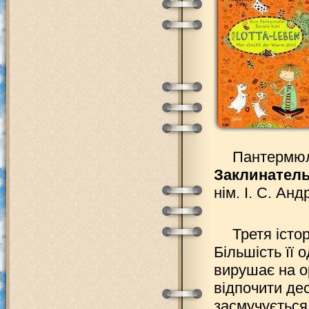
Пантермюл
Заклинатель
нім. І. С. Анд
Третя істо
Більшість її 
вирушає на о
відпочити де
засмучується