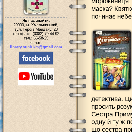
морожениця. 
маска? Квятк
починає небе
Як нас знайти:
29000, м. Хмельницький,
вул. Героїв Майдану, 28
тел./факс: (0382) 79-44-92
тел.: 65-58-25
e-mail:
library.ounb.km@gmail.com
детектива. Ци
просить розу
Сестра Приму
одну й ту ж п
що сестра пр