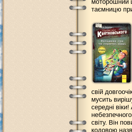
моторошний ш
таємницю пр
свій довгоочі
мусить вирішу
середні віки!
небезпечного
світу. Він по
кодовою назво