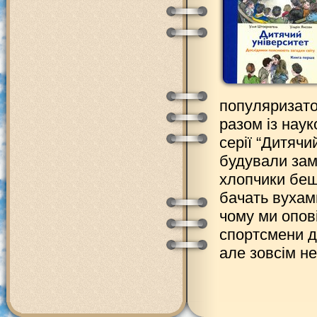
популяризато
разом із наук
серії “Дитячи
будували зам
хлопчики беш
бачать вухам
чому ми опові
спортсмени д
але зовсім не