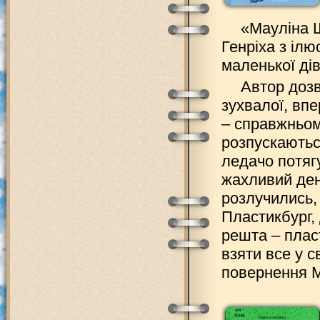
«Мауліна Ш
Генріха з ілю
маленької ді
Автор дозв
зухвалої, впе
– справжньому
розпускаютьс
ледачо потяг
жахливий день
розлучились, 
Пластикбург, 
решта – плас
взяти все у с
повернення М