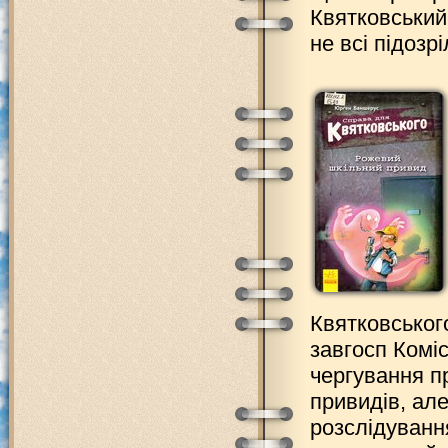
Квятковський 
не всі підозрі
Квятковськог
завгосп Коміс
чергування пр
привидів, ал
розслідуванн