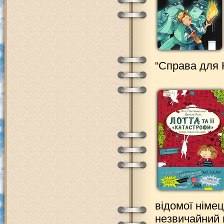
“Справа для 
відомої німе
незвичайний 