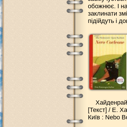
обожнює. І на
заклинати змі
підійдуть і д
Хайденрай
[Текст] / Е. Х
Київ : Nebo Bo