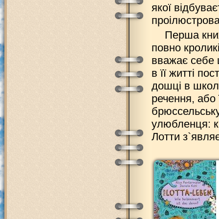
якої відбува
проілюстров
Перша книж
повно кроликі
вважає себе 
в її житті по
дошці в школ
речення, або
брюссельську
улюбленця: кр
Лотти з`явля