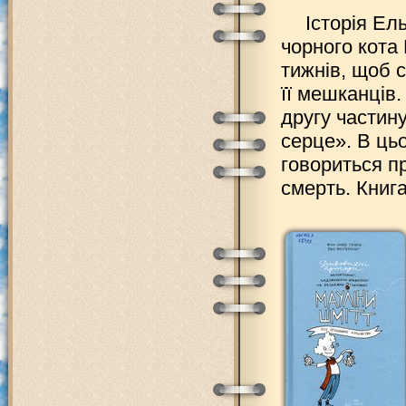
Історія Ел
чорного кота
тижнів, щоб 
її мешканців.
другу частин
серце». В ць
говориться п
смерть. Книга