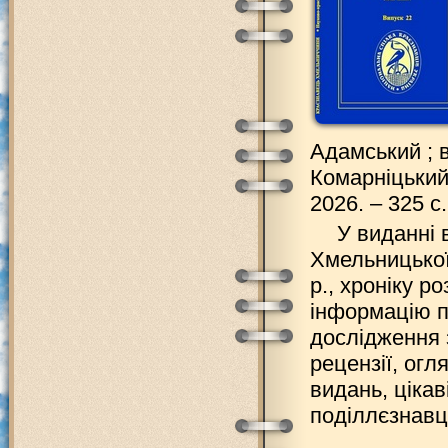
Адамський ; ві
Комарніцький,
2026. – 325 с. 
У виданні 
Хмельницької 
р., хроніку р
інформацію п
дослідження з
рецензії, огл
видань, цікав
поділлєзнавц