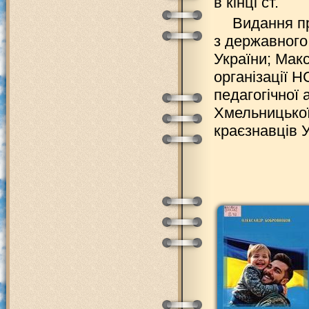
в кінці ст.
Видання пр
з державного
України; Мак
організації Н
педагогічної 
Хмельницької 
краєзнавців У