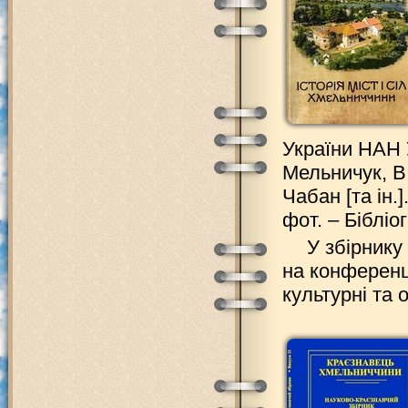
України НАН У
Мельничук, В.
Чабан [та ін.
фот. – Бібліогр
У збірнику
на конференці
культурні та о