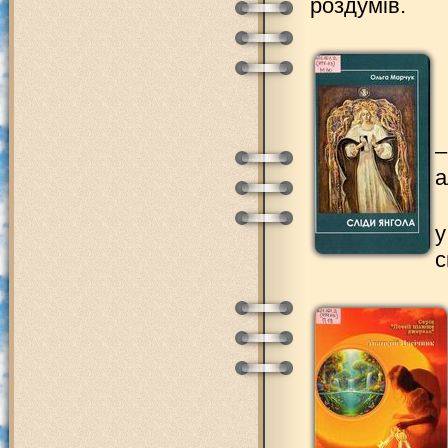
роздумів.
–
а
у
с