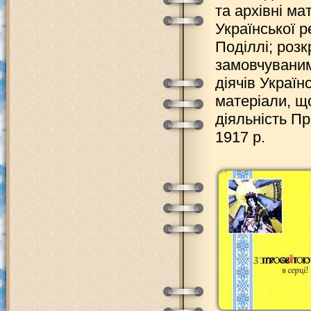
та архівні ма
Української р
Поділлі; розк
замовчуваним
діячів Україн
матеріали, щ
діяльність Пр
1917 р.