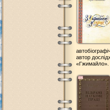
автобіографі
автор дослід
«Гжимайло».