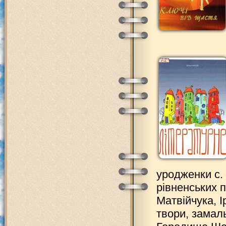
уродженки с.
рівненських 
Матвійчука, І
твори, замал