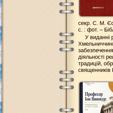
секр. С. М. Єс
с. : фот. – Біб
У виданні 
Хмельниччини 
забезпечення
діяльності ре
традицій, обр
священників 