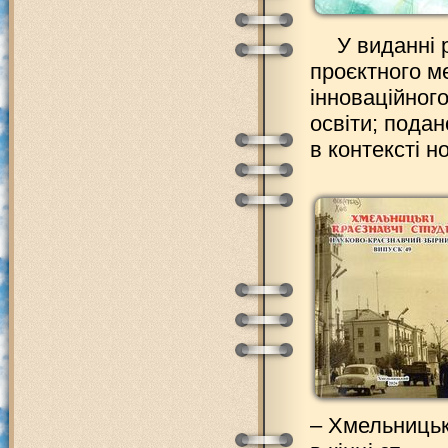
У виданні 
проєктного м
інноваційног
освіти; подан
в контексті н
– Хмельницьки