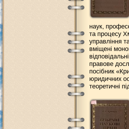
наук, профес
та процесу Х
управління т
вміщені моно
відповідальн
правове досл
посібник «Кр
юридичних ос
теоретичні пі