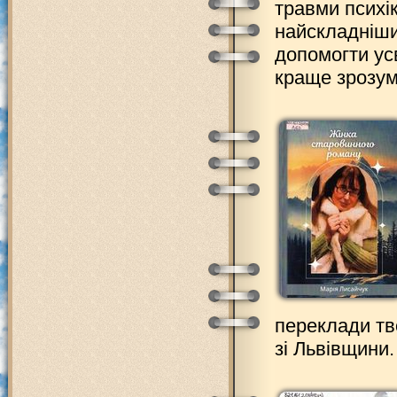
травми психі
найскладніши
допомогти ус
краще зрозумі
переклади т
зі Львівщини.