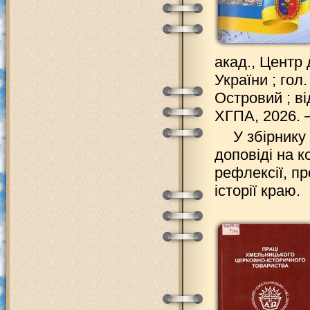
акад., Центр 
України ; гол.
Островий ; ві
ХГПА, 2026. – 
У збірнику
доповіді на к
рефлексії, пр
історії краю.