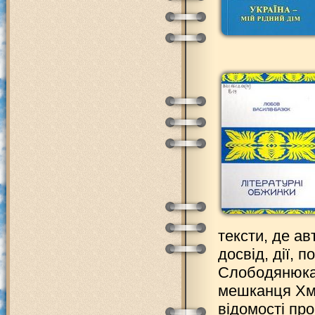
тексти, де ав
досвід, дії, 
Слободянюка,
мешканця Хме
відомості про