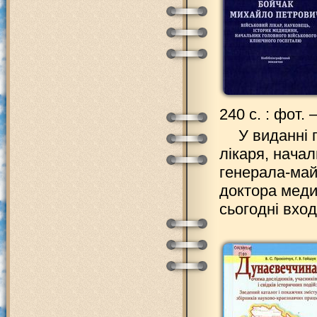
240 с. : фот.
У виданні 
лікаря, начал
генерала-май
доктора меди
сьогодні вхо