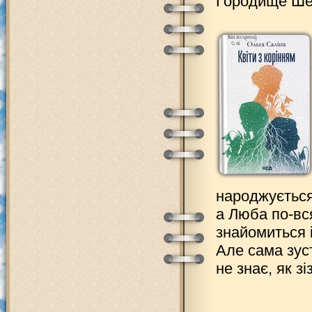
Городище Шеп
народжується
а Люба по-вс
знайомиться і
Але сама зус
не знає, як з