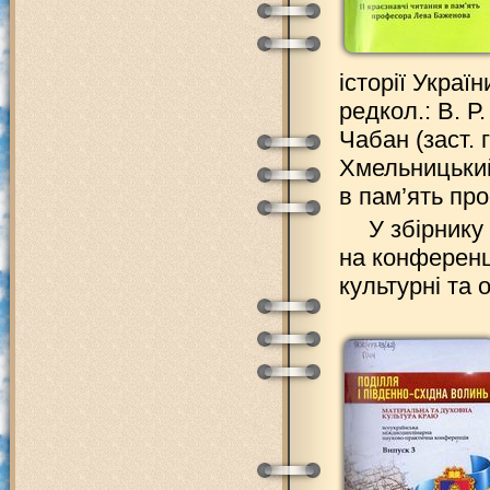
історії Украї
редкол.: В. Р.
Чабан (заст. г
Хмельницький 
в пам’ять про
У збірнику
на конференці
культурні та о