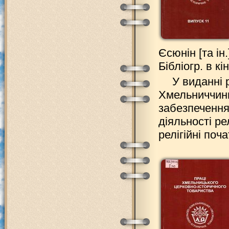
Єсюнін [та ін.
Бібліогр. в кін
У виданні 
Хмельниччини 
забезпечення
діяльності ре
релігійні поч