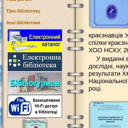
Про бібліотеку
Інші бібліотеки
краєзнавців У
спілки краєзн
ХОО НСКУ, 202
У виданні 
дослідні, нау
результати Хм
Національної 
році.