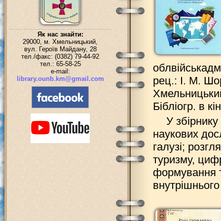
Як нас знайти:
29000, м. Хмельницький,
вул. Героїв Майдану, 28
тел./факс: (0382) 79-44-92
тел.: 65-58-25
облвійськадмі
e-mail:
рец.: І. М. Ш
library.ounb.km@gmail.com
Хмельницький 
Бібліогр. в кі
У збірнику
наукових дос
галузі; розгл
туризму, цифр
формування т
внутрішнього