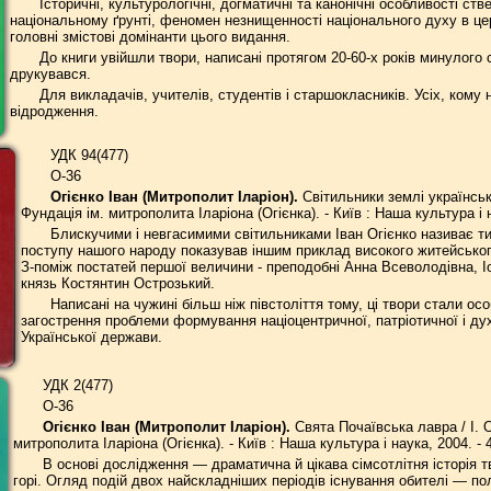
Історичні, культурологічні, догматичні та канонічні особливості с
національному ґрунті, феномен незнищенності національного духу в цер
головні змістові домінанти цього видання.
До книги увійшли твори, написані протягом 20-60-х років минулого ст
друкувався.
Для викладачів, учителів, студентів і старшокласників. Усіх, кому
відродження.
УДК 94(477)
О-36
Огієнко Іван (Митрополит Іларіон).
Світильники землі українсько
Фундація ім. митрополита Іларіона (Огієнка). - Київ : Наша культура і н
Блискучими і невгасимими світильниками Іван Огієнко називає тих
поступу нашого народу показував іншим приклад високого житейського ч
З-поміж постатей першої величини - преподобні Анна Всеволодівна, І
князь Костянтин Острозький.
Написані на чужині більш ніж півстоліття тому, ці твори стали ос
загострення проблеми формування націоцентричної, патріотичної і дух
Української держави.
УДК 2(477)
О-36
Огієнко Іван (Митрополит Іларіон).
Свята Почаївська лавра / І. О
митрополита Іларіона (Огієнка). - Київ : Наша культура і наука, 2004. - 
В основі дослідження — драматична й цікава сімсотлітня історія т
горі. Огляд подій двох найскладніших періодів існування обителі — по