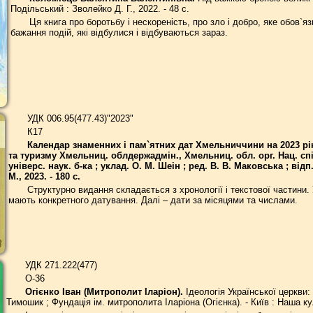
Подільський : Зволейко Д. Г., 2022. - 48 с.
Ця книга про боротьбу і нескореність, про зло і добро, яке обов`я
бажання подій, які відбулися і відбуваються зараз.
УДК 006.95(477.43)"2023"
К17
Календар знаменних і пам`ятних дат Хмельниччини на 2023 рік 
та туризму Хмельниц. облдержадмін., Хмельниц. обл. орг. Нац. сп
універс. наук. б-ка ; уклад. О. М. Шеін ; ред. В. В. Маковська ; від
М., 2023. - 180 с.
Структурно видання складається з хронології і текстової частини. 
мають конкретного датування. Далі – дати за місяцями та числами.
УДК 271.222(477)
О-36
Огієнко Іван (Митрополит Іларіон).
Ідеологія Української церкви: б
Тимошик ; Фундація ім. митрополита Іларіона (Огієнка). - Київ : Наша кул