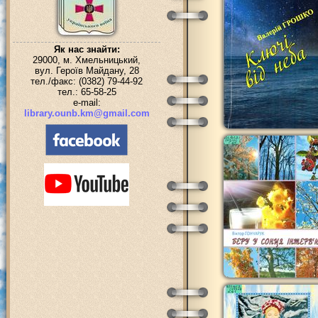
Як нас знайти:
29000, м. Хмельницький,
вул. Героїв Майдану, 28
тел./факс: (0382) 79-44-92
тел.: 65-58-25
e-mail:
library.ounb.km@gmail.com