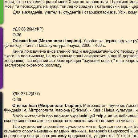
мови, як не цуралися рідної мови Христос та апостоли. Цуратися мови
мову та переходить на чужу, той легко зрадить і батьківській вірі, і це
Для викладачів, учителів, студентів і старшокласників. Усіх, ком
УДК 86.29(4УКР)
О-36
Огієнко Іван (Митрополит Іларіон).
Українська церква під час руї
(Огієнка). - Київ : Наша культура і наука, 2006. - 468 с.
Книга присвячена висвітленню подій найдраматичнішого періоду ук
якого і в політичному, і в духовному плані озиваються в нашій держа
концепцію, і за обраний автором принцип "наукової совісті" в інтерпре
заслуговує окремого розгляду.
УДК 271.2(477)
О-36
Огієнко Іван (Митрополит Іларіон).
Митрополит - мученик Арсеній 
Фундація ім. Митрополита Іларіона (Огієнка). - Київ : Наша культура і на
З усіх життєписів про великих українців цей твір є чи не найсил
експресивно наснаженою сюжетною лінією, силою впливу на читача.
Твір суголосний із реаліями сучасного життя. Ідеться про те, як 
сильного опору найвищих владних чинників, наперекір байдужості й бо
середовищі явища непатріотизму продажності, угодовства. У тексті вг