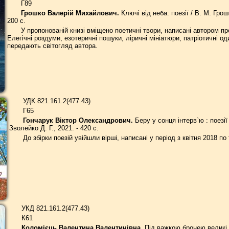
Г89
Грошко Валерій Михайлович.
Ключі від неба: поезії / В. М. Грош
200 с.
У пропонованій книзі вміщено поетичні твори, написані автором про
Елегічні роздуми, езотеричні пошуки, ліричні мініатюри, патріотичні о
передають світогляд автора.
УДК 821.161.2(477.43)
Г65
Гончарук Віктор Олександрович.
Беру у сонця інтерв`ю : поезії
Зволейко Д. Г., 2021. - 420 с.
До збірки поезій увійшли вірші, написані у період з квітня 2018 по
УКД 821.161.2(477.43)
К61
Коломієць Валентина Валентинівна.
Під важкою бронею великі с