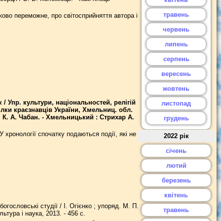
травень
зково переможне, про світосприйняття автора і
червень
липень
серпень
вересень
жовтень
/ Упр. культури, національностей, релігій
листопад
ілки краєзнавців України, Хмельниц. обл.
п. К. А. Чабан. - Хмельницький : Стрихар А.
грудень
У хронології спочатку подаються події, які не
2022 рік
січень
лютий
березень
квітень
огословські студії / І. Огієнко ; упоряд. М. П.
травень
ьтура і наука, 2013. - 456 с.