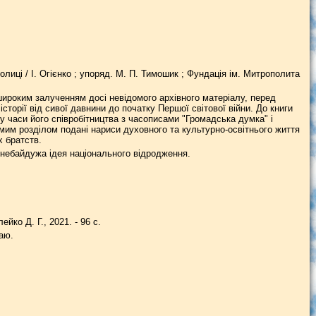
лиці / І. Огієнко ; упоряд. М. П. Тимошик ; Фундація ім. Митрополита
 широким залученням досі невідомого архівного матеріалу, перед
сторії від сивої давнини до початку Першої світової війни. До книги
 часи його співробітництва з часописами "Громадська думка" і
мим розділом подані нариси духовного та культурно-освітнього життя
х братств.
у небайдужа ідея національного відродження.
йко Д. Г., 2021. - 96 с.
аю.