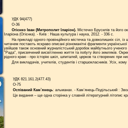
УДК 94(477)
О-36
Огієнко Іван (Митрополит Іларіон).
Містечко Брусилів та його око
Іларіона (Огієнка). - Київ : Наша культура і наука, 2012. - 336 с.
На прикладі одного провінційного містечка та довколишніх сіл, із
читачем постають яскраво описані різноманітні фрагменти української і
увійшов також основний журналістський доробок майбутнього ученого у
"Рада", присвячений висвітленню життя та побуту його земляків. Окре
рідного краю - про історію шкіл, шпиталей, церков та створених при ни
Для викладачів, учителів, студентів і старшокласників. Усіх, ком
УДК 821.161.2(477.43)
О-75
Оспіваний Кам`янець
: альманах. - Кам`янець-Подільський : Зволе
Це видання – ще одна сторінка у славній літературний літопис кр