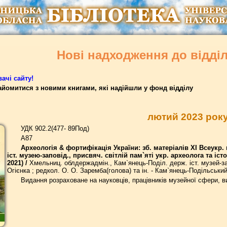
Нові надходження до відді
ачі сайту!
йомитися з новими книгами, які надійшли у фонд відділу
лютий 2023 рок
УДК 902.2(477- 89Под)
А87
Археологія & фортифікація України: зб. матеріалів ХI Всеукр. 
іст. музею-заповід., присвяч. світлій пам`яті укр. археолога та і
2021) /
Хмельниц. облдержадмін., Кам`янець-Поділ. держ. іст. музей-зап
Огієнка ; редкол. О. О. Заремба(голова) та ін. - Кам`янець-Подільський 
Видання розраховане на науковців, працівників музейної сфери, ви