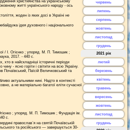
твердження християнства на українському
червень
ковному житті українського народу - ось
липень
оліття, жоден із яких досі в Україні не
серпень
 небайдужа ідея духовного і національного
жовтень
листопад
грудень
ї / І. Огієнко ; упоряд. М. П. Тимошик ;
2021 рік
аука, 2017. - 440 с.
, хто в найскладніші історичні періоди
лютий
ину - ясно горіти і світити на всю Україну.
ов Почаївський, Паїсій Величковський та
березень
квітень
обливо актуальними нині. Надто в контексті
овно, а не матеріально багатої еліти сучасної
травень
вересень
жовтень
гієнко ; упоряд. М. П. Тимошик ; Фундація ім.
листопад
440 с.
вердині православ`я на святій Почаївській
грудень
льського та російського — завершується 30-