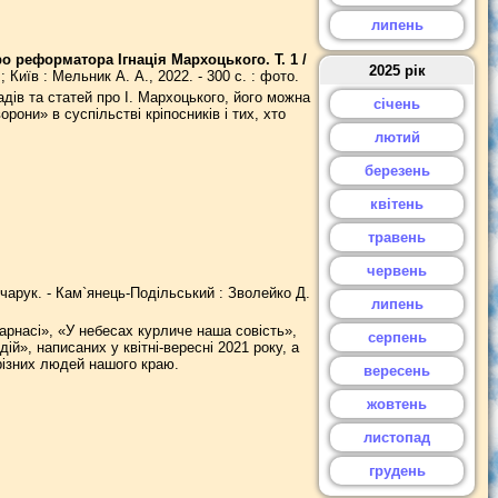
липень
ро реформатора Ігнація Мархоцького. Т. 1 /
2025 рік
 Київ : Мельник А. А., 2022. - 300 с. : фото.
адів та статей про І. Мархоцького, його можна
січень
орони» в суспільстві кріпосників і тих, хто
лютий
березень
квітень
травень
червень
ончарук. - Кам`янець-Подільський : Зволейко Д.
липень
арнасі», «У небесах курличе наша совість»,
серпень
й», написаних у квітні-вересні 2021 року, а
д різних людей нашого краю.
вересень
жовтень
листопад
грудень