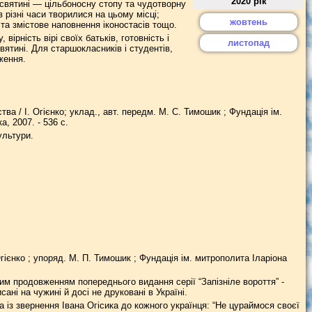
2020 рік
 святині — цільбоносну стопу та чудотворну
 різні часи творилися на цьому місці;
жовтень
 та змістове наповнення іконостасів тощо.
ірність вірі своїх батьків, готовність і
листопад
вятині. Для старшокласників і студентів,
ження.
тва / І. Огієнко; уклад., авт. передм. М. С. Тимошик ; Фундація ім.
а, 2007. - 536 с.
ультури.
гієнко ; упоряд. М. П. Тимошик ; Фундація ім. митрополита Іларіона
чним продовженням попереднього видання серії “Запізніле вороття” -
сані на чужині й досі не друковані в Україні.
 із звернення Івана Огісика до кожного українця: “Не цураймося своєї