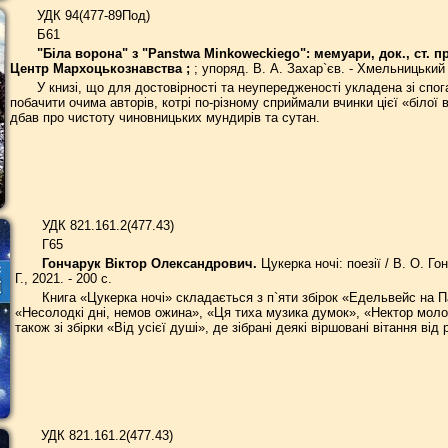
УДК 94(477-89Под)
Б61
"Біла ворона" з "Panstwa Minkoweckiego": мемуари, док., ст. п
Центр Мархоцькознавства ;
; упоряд. В. А. Захар`єв. - Хмельницький ;
У книзі, що для достовірності та неупередженості укладена зі спог
побачити очима авторів, котрі по-різному сприймали вчинки цієї «білої в
дбав про чистоту чиновницьких мундирів та сутан.
УДК 821.161.2(477.43)
Г65
Гончарук Віктор Олександрович.
Цукерка ночі: поезії / В. О. Г
Г., 2021. - 200 с.
Книга «Цукерка ночі» складається з п`яти збірок «Едельвейс на П
«Несолодкі дні, немов ожина», «Ця тиха музика думок», «Нектор молоді
також зі збірки «Від усієї душі», де зібрані деякі віршовані вітання ві
УДК 821.161.2(477.43)