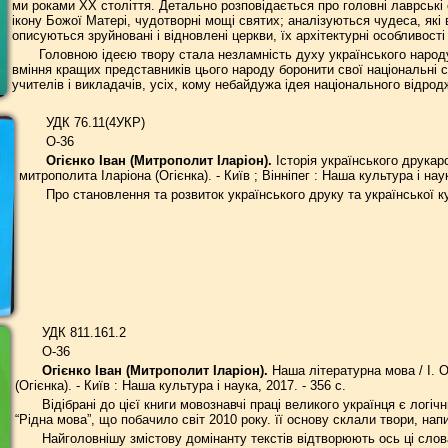
ми роками XX століття. Детально розповідається про головні лаврські
ікону Божої Матері, чудотворні мощі святих; аналізуються чудеса, які в
описуються зруйновані і відновлені церкви, їх архітектурні особливості
Головною ідеєю твору стала незламність духу українського народу, в
вміння кращих представників цього народу боронити свої національні с
учителів і викладачів, усіх, кому небайдужа ідея національного відрод
УДК 76.11(4УКР)
О-36
Огієнко Іван (Митрополит Іларіон).
Історія українського друкарс
митрополита Іларіона (Огієнка). - Київ ; Вінніпег : Наша культура і наук
Про становлення та розвиток українського друку та української к
УДК 811.161.2
О-36
Огієнко Іван (Митрополит Іларіон).
Наша літературна мова / І. О
(Огієнка). - Київ : Наша культура і наука, 2017. - 356 с.
Відібрані до цієї книги мовознавчі праці великого українця є логі
“Рідна мова”, що побачило світ 2010 року. її основу склали твори, напи
Найголовнішу змістову домінанту текстів відтворюють ось ці слова