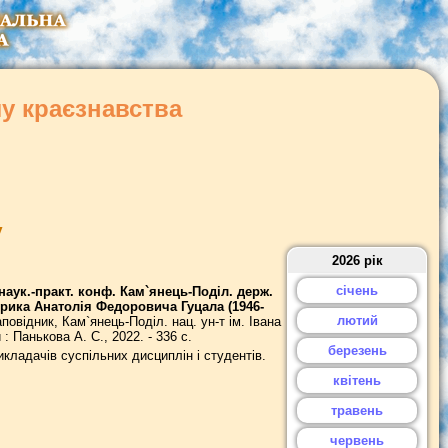
лу краєзнавства
у
2026 рік
січень
наук.-практ. конф. Кам`янець-Поділ. держ.
сторика Анатолія Федоровича Гуцала (1946-
лютий
овідник, Кам`янець-Поділ. нац. ун-т ім. Івана
: Панькова А. С., 2022. - 336 с.
березень
кладачів суспільних дисциплін і студентів.
квітень
травень
червень