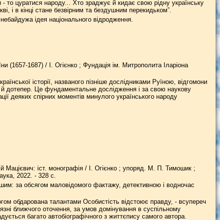
 - то цуратися народу... Хто зраджує й кидає свою рідну українську
ркві, і в кінці стане безвірним та бездушним перекидьком”.
у небайдужа ідея національного відродження.
ни (1657-1687) / І. Огієнко ; Фундація ім. Митрополита Іларіона
раїнської історії, названого пізніше дослідниками Руїною, відгомони
ві й дотепер. Це фундаментальне дослідження і за свою наукову
тації деяких спірних моментів минулого українського народу
Мацієвич: іст. монографія / І. Огієнко ; упоряд. М. П. Тимошик ;
ука, 2022. - 328 с.
ьнішим: за обсягом маловідомого фактажу, детективною і водночас
Богом обдарована талантами Особистість відстоює правду, - всупереч
язні ближчого оточення, за умов домінування в суспільному
адується багато автобіографічного з життєпису самого автора.