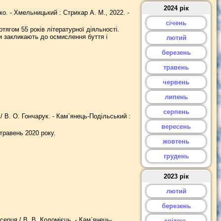
2024 рік
ко. - Хмельницький : Стрихар А. М., 2022. -
січень
тягом 55 років літературної діяльності.
ди закликають до осмислення буття і
лютий
березень
травень
червень
липень
серпень
 / В. О. Гончарук. - Кам`янець-Подільський :
вересень
 травень 2020 року.
жовтень
грудень
2023 рік
лютий
березень
ерця / В. В. Коломієць. - Кам`янець-
квітень