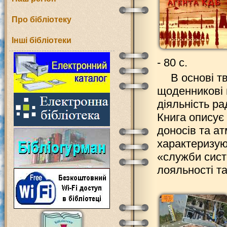
Про бібліотеку
Інші бібліотеки
- 80 с.
В основі т
щоденникові 
діяльність р
Книга описує
доносів та а
характеризую
«служби сист
лояльності т