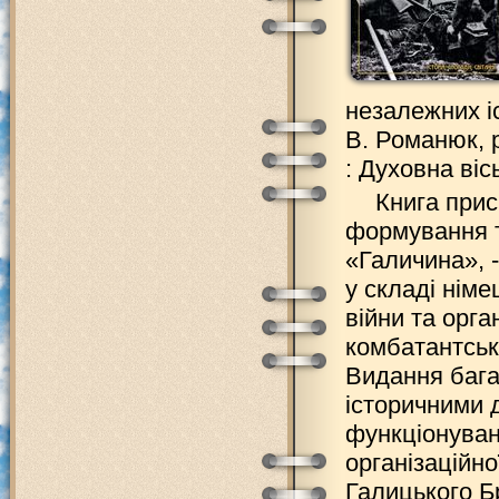
незалежних іст
В. Романюк, р
: Духовна вісь
Книга прис
формування т
«Галичина», -
у складі німе
війни та орга
комбатантськ
Видання бага
історичними 
функціонуванн
організаційно
Галицького Б