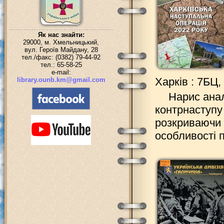
Як нас знайти:
29000, м. Хмельницький,
вул. Героїв Майдану, 28
тел./факс: (0382) 79-44-92
тел.: 65-58-25
e-mail:
Харків : 7БЦ, 
library.ounb.km@gmail.com
Нарис анал
контрнаступу
розкриваючи с
особливості 