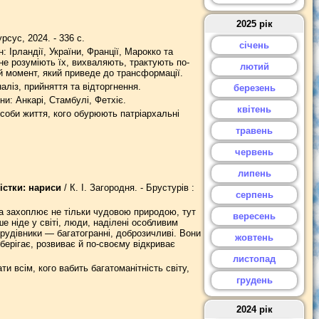
2025 рік
урсус, 2024. - 336 с.
січень
: Ірландії, України, Франції, Марокко та
не розуміють їх, вихваляють, трактують по-
лютий
й момент, який приведе до трансформації.
аліз, прийняття та відторгнення.
березень
ни: Анкарі, Стамбулі, Фетхіє.
квітень
особи життя, кого обурюють патріархальні
травень
червень
липень
істки: нариси
/ К. І. Загородня. - Брустурів :
серпень
на захоплює не тільки чудовою природою, тут
вересень
 ніде у світі, люди, наділені особливим
трудівники — багатогранні, доброзичливі. Вони
жовтень
берігає, розвиває й по-своєму відкриває
листопад
и всім, кого вабить багатоманітність світу,
грудень
2024 рік