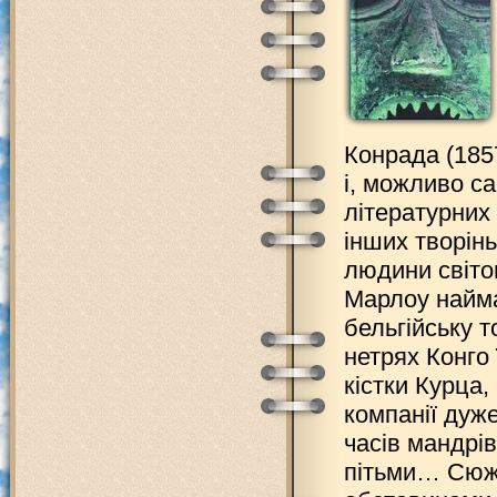
Конрада (185
і, можливо с
літературних 
інших творінь
людини світо
Марлоу найма
бельгійську 
нетрях Конго 
кістки Курца,
компанії дуж
часів мандрі
пітьми… Сюже