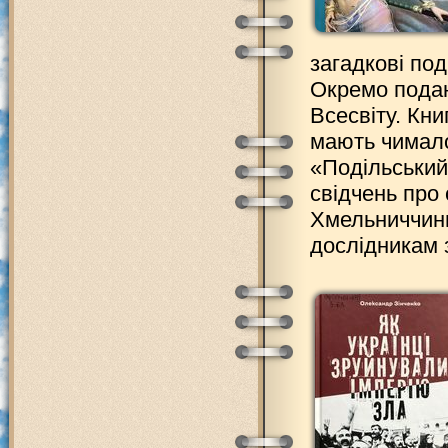
загадкові по
Окремо подан
Всесвіту. Кни
мають чимало
«Подільський
свідчень про
Хмельниччини
дослідникам 