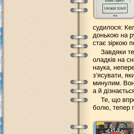
судилося: Ке
донькою на ру
стає зіркою 
Завдяки те
оладків на сн
наука, непер
з’ясувати, як
минулим. Вон
а й дізнаєтьс
Те, що впр
болю, тепер 