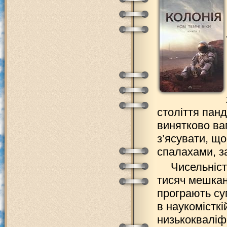
століття панд
винятково ваг
з’ясувати, що
спалахами, з
Чисельніст
тисяч мешканц
програють суп
в наукомісткі
низькокваліф