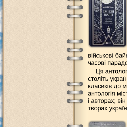
військові бай
часові пара
Ця антолог
століть украї
класиків до м
антологія міс
і авторах; в
творах украї