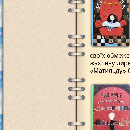
своїх обмежен
жахливу дире
«Матильду» б