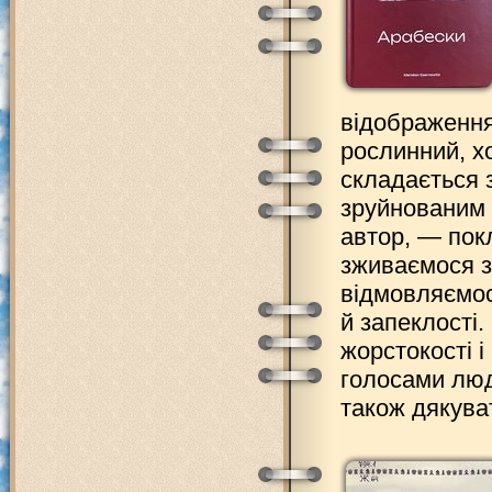
відображення
рослинний, х
складається 
зруйнованим 
автор, — пок
зживаємося з
відмовляємося
й запеклості.
жорстокості і
голосами люде
також дякува