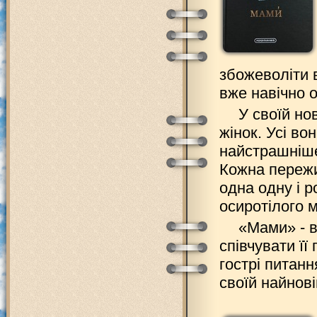
збожеволіти в
вже навічно о
У своїй нов
жінок. Усі вон
найстрашніше
Кожна пережи
одна одну і р
осиротілого 
«Мами» - 
співчувати її
гострі питанн
своїй найнові