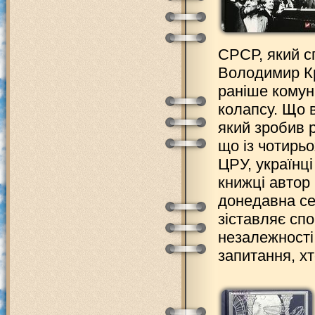
СРСР, який 
Володимир К
раніше комун
колапсу. Що 
який зробив 
що із чотирьо
ЦРУ, українц
книжці автор
донедавна се
зіставляє спо
незалежності:
запитання, хт