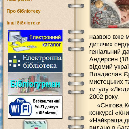
Про бібліотеку
Інші бібліотеки
назвою вже м
дитячих серде
геніальний д
Андерсен (18
відомий укра
Владислав Єр
мистецьких т
титулу «Люди
2002 року.
«Снігова К
конкурсі «Кни
«Найкраща ди
видано в бага