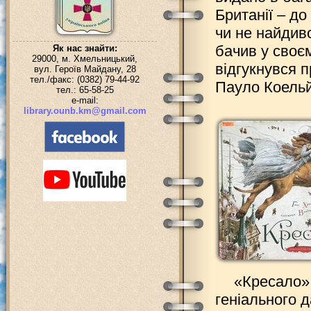
Британії – до
чи не найдив
бачив у своєм
Як нас знайти:
29000, м. Хмельницький,
відгукнувся 
вул. Героїв Майдану, 28
тел./факс: (0382) 79-44-92
Пауло Коельй
тел.: 65-58-25
e-mail:
library.ounb.km@gmail.com
«Кресало» 
геніального 