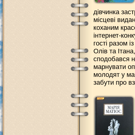
дівчинка заст
місцеві вида
коханим крас
інтернет-конк
гості разом 
Олів та Ітан
сподобався не
марнувати оп
молодят у ма
забути про в