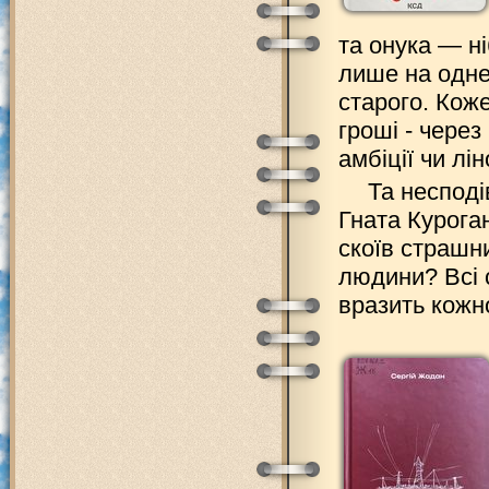
та онука — ні
лише на одне
старого. Кож
гроші - через
амбіції чи лін
Та несподі
Гната Куроган
скоїв страшн
людини? Всі 
вразить кожн