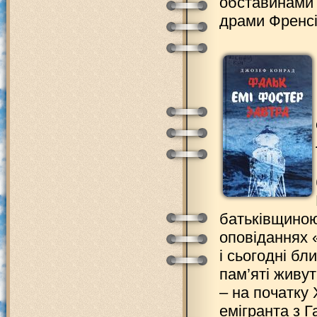
обставинами в
драми Френсі
батьківщиною
оповіданнях «
і сьогодні бл
пам’яті живут
– на початку 
емігранта з Г