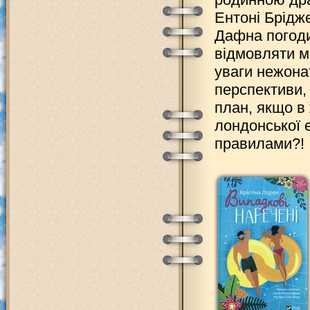
Ентоні Брідж
Дафна погоди
відмовляти м
уваги нежона
перспективи, 
план, якщо в 
лондонської 
правилами?!