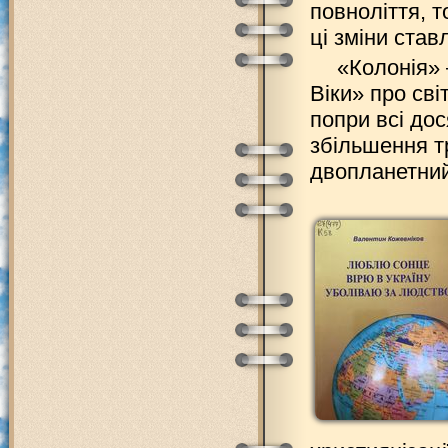
повноліття, 
ці зміни став
«Колонія» 
Віки» про сві
попри всі дос
збільшення тр
двопланетний