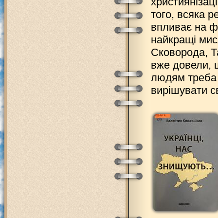
християнізац
того, всяка 
впливає на ф
найкращі мисл
Сковорода, Т
вже довели, 
людям треба 
вирішувати с