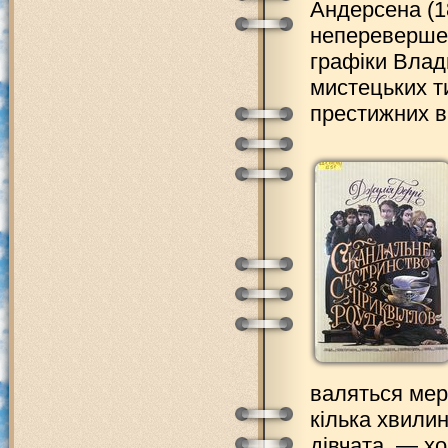
Андерсена (1
неперевершен
графіки Влад
мистецьких т
престижних в
валяться мер
кілька хвилин
дівчата, — хо