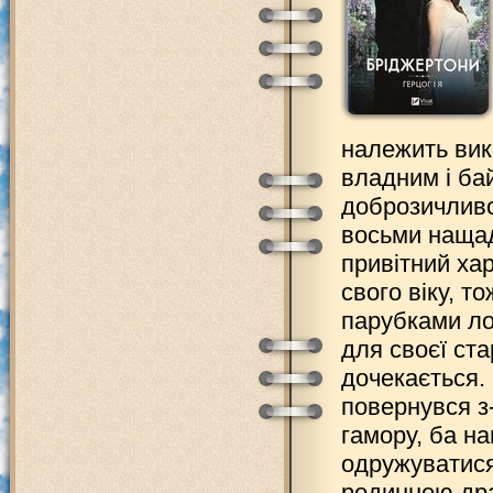
належить вик
владним і ба
доброзичливо
восьми нащад
привітний ха
свого віку, т
парубками ло
для своєї ста
дочекається. 
повернувся з-
гамору, ба на
одружуватися.
родинною дра