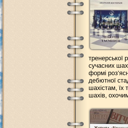
тренерської 
сучасних шах
формі роз’яс
дебютної ста
шахістам, їх
шахів, охочи