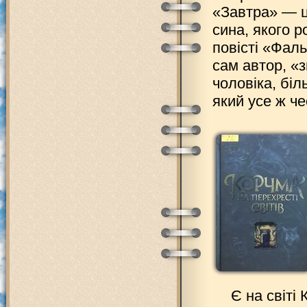
«Завтра» — ц
сина, якого р
повісті «Фаль
сам автор, «з
чоловіка, біл
який усе ж ч
Є на світі 