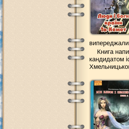
випереджали 
Книга напи
кандидатом і
Хмельницьког