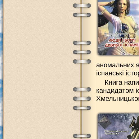
аномальних я
іспанські іст
Книга напи
кандидатом і
Хмельницьког