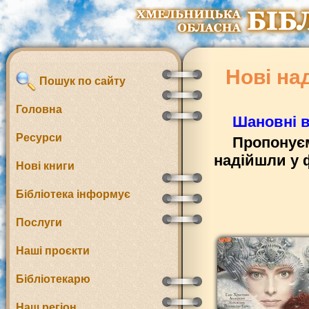
Нові на
Пошук по сайту
Головна
Шановні в
Ресурси
Пропонуєм
надійшли у 
Нові книги
Бібліотека інформує
Послуги
Наші проєкти
Бібліотекарю
Наш регіон