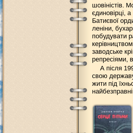
шовіністів. 
єдиновірці, а
Батиєвої орди
леніни, бухар
побудувати р
керівництвом 
заводське кр
репресіями, 
А після 19
свою державу
жити під їхн
найбезправн