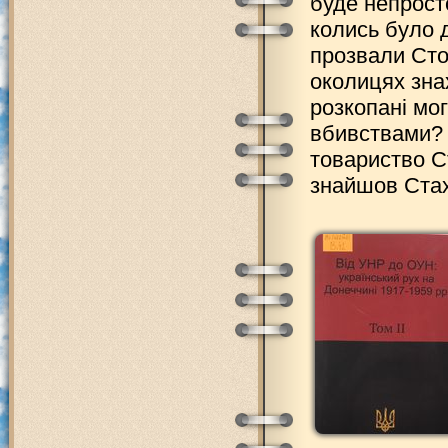
буде непросто
колись було д
прозвали Сто
околицях зна
розкопані мо
вбивствами? 
товариство С
знайшов Стах