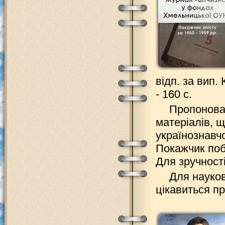
відп. за вип.
- 160 с.
Пропонова
матеріалів, 
українознавчо
Покажчик поб
Для зручност
Для науковц
цікавиться п