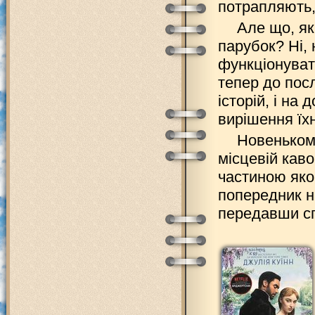
потрапляють, 
Але що, як
парубок? Ні, 
функціонуват
тепер до посл
історій, і на
вирішення їх
Новенькому
місцевій кав
частиною яког
попередник на
передавши спр