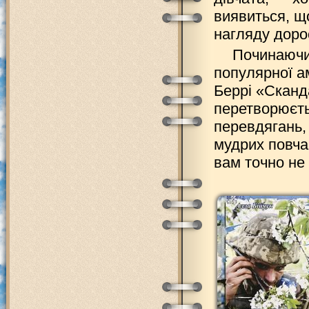
виявиться, щ
нагляду доро
Починаючи
популярної а
Беррі «Сканд
перетворюєть
перевдягань, 
мудрих повча
вам точно не