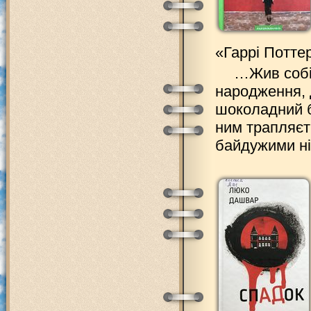
«Гаррі Потте
…Жив собі 
народження, 
шоколадний б
ним трапляєт
байдужими ні 