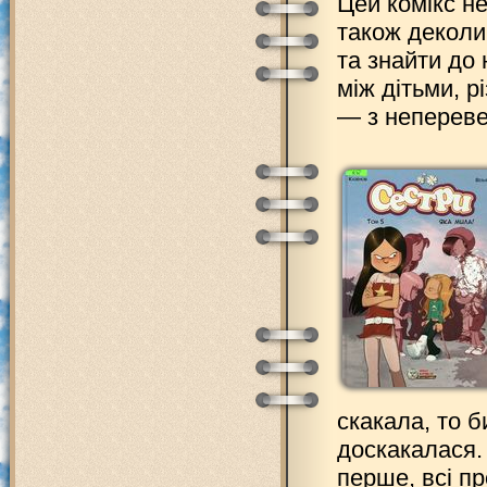
Цей комікс не
також деколи
та знайти до 
між дітьми, р
— з неперев
скакала, то б
доскакалася. 
перше, всі пр