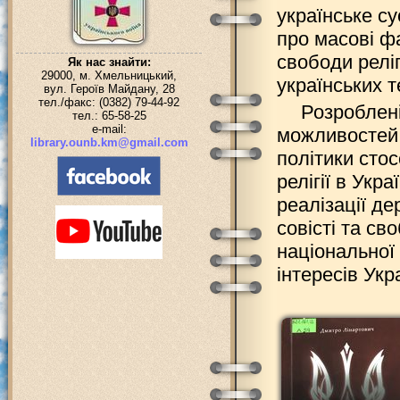
українське су
про масові ф
свободи релі
Як нас знайти:
29000, м. Хмельницький,
українських т
вул. Героїв Майдану, 28
тел./факс: (0382) 79-44-92
Розроблені
тел.: 65-58-25
e-mail:
можливостей 
library.ounb.km@gmail.com
політики стос
релігії в Укр
реалізації де
совісті та св
національної
інтересів Укр