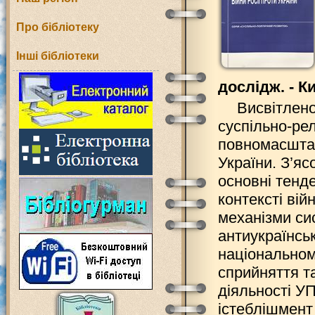
Про бібліотеку
Інші бібліотеки
дослідж. - Ки
Висвітлено
суспільно-рел
повномасштабн
України. З’яс
основні тенде
контексті вій
механізми сис
антиукраїнсь
національном
сприйняття т
діяльності У
істеблішмент