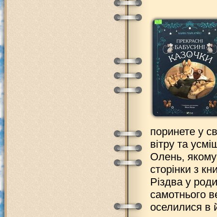
поринете у с
вітру та усм
Олень, якому
сторінки з кн
Різдва у роди
самотнього в
оселилися в 