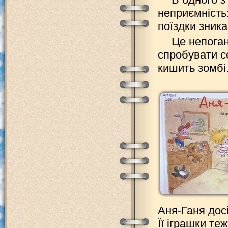
неприємність:
поїздки зника
Це непоган
спробувати се
кишить зомбі.
Аня-Ганя дос
Її іграшки те