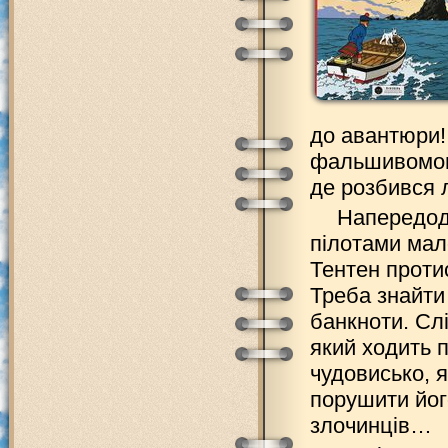
до авантюри!
фальшивомоне
де розбився л
Напередодн
пілотами мал
Тентен проти
Треба знайти
банкноти. Слі
який ходить 
чудовисько, я
порушити йог
злочинців…