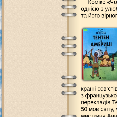
Комікс «Чо
однією з улю
та його вірно
країні сов’єт
з французько
перекладів Т
50 мов світу,
мисткиня Анн