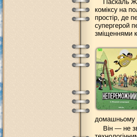
Паскаль Жу
коміксу на по
простір, де 
супергерой пе
зміщеннями к
домашньому г
Він — не з
технологічни