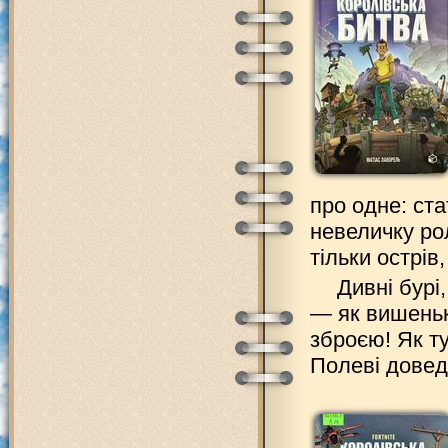
про одне: ст
невеличку ро
тільки острі
Дивні бурі
— як вишеньк
зброєю! Як т
Полеві довед