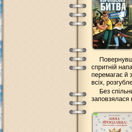
Повернувши
спритній напа
перемагає й 
всіх, розгубл
Без спільн
заповзялася 