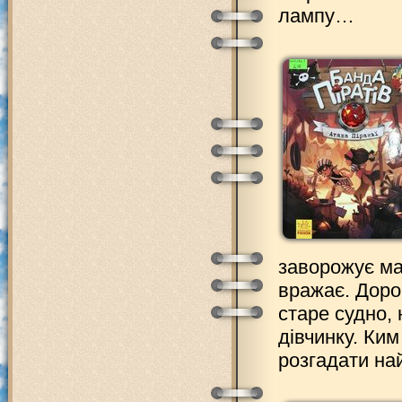
лампу…
заворожує ма
вражає. Доро
старе судно,
дівчинку. Ким
розгадати на