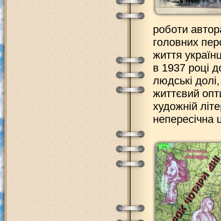
роботи автор
головних пер
життя україн
в 1937 році д
людські долі,
життєвий опти
художній літ
непересічна 