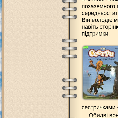
позаземного п
середньостати
Він володіє м
навіть сторін
підтримки.
сестричками
Обидві вон