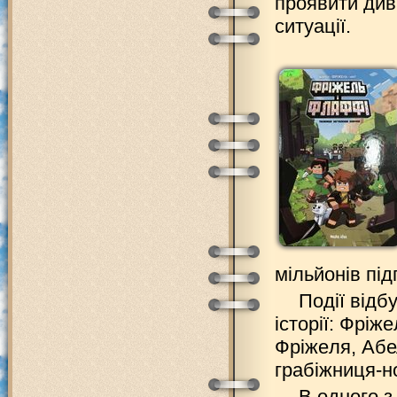
проявити див
ситуації.
мільйонів під
Події відб
історії: Фрi
Фрiжeля, Абе
грабiжниця-но
В одного з