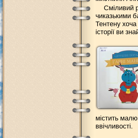
Сміливий р
чиказькими б
Тентену хоча
історії ви зн
містить малю
ввічливості.