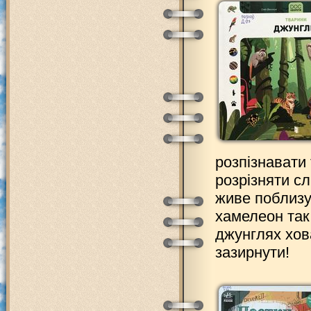
розпізнавати
розрізняти сл
живе поблизу
хамелеон так
джунглях хова
зазирнути!