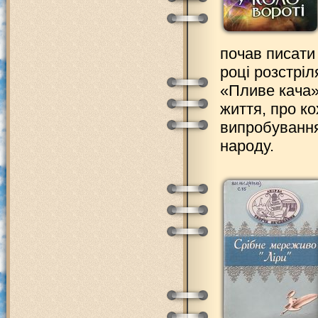
почав писати 
році розстрі
«Пливе кача»
життя, про ко
випробування
народу.