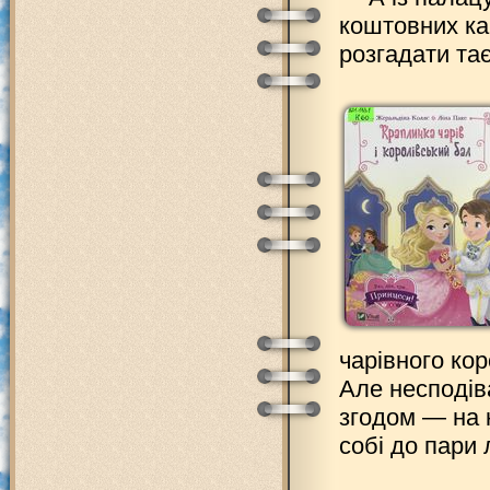
коштовних ка
розгадати та
чарівного ко
Але несподів
згодом — на 
собі до пари