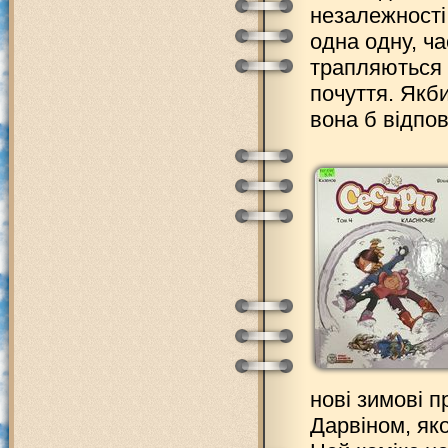
незалежності 
одна одну, ч
трапляються 
почуття. Якб
вона б відпо
нові зимові 
Дарвіном, як