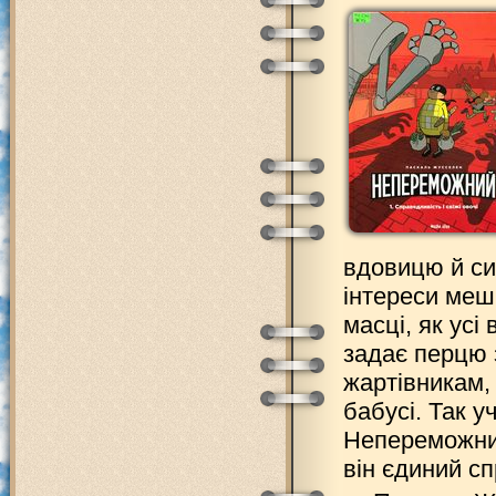
вдовицю й сир
інтереси мешк
масці, як усі 
задає перцю 
жартівникам, 
бабусі. Так у
Непереможний
він єдиний с