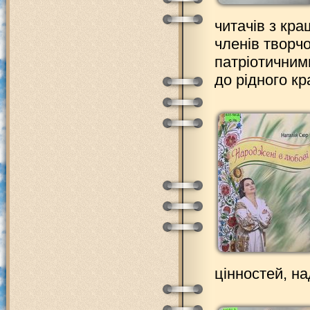
читачів з кр
членів творчо
патріотичним
до рідного кр
цінностей, над