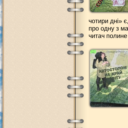
чотири дні» є
про одну з м
читач полине