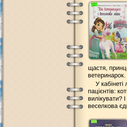
щастя, принц
ветеринарок.
У кабінеті
пацієнтів: ко
вилікувати? 
веселкова єд