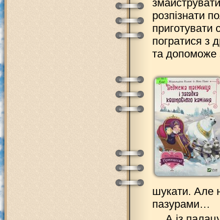
змайструвати 
розпізнати по
приготувати с
погратися з 
та допоможе з
шукати. Але 
пазурами…
А із палац