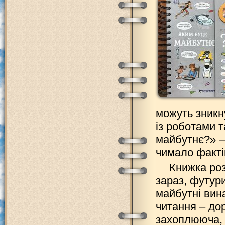
можуть зникн
із роботами 
майбутнє?» –
чимало фактів
Книжка роз
зараз, футури
майбутні вин
читання – до
захоплююча, і