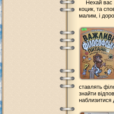
Нехай вас 
коцик, та спо
малим, і дор
ставлять філо
знайти відпо
наблизитися 