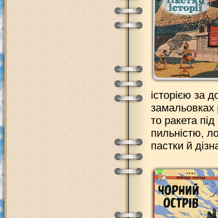
історією за д
замальовках р
то ракета під
пильністю, л
пастки й дізн