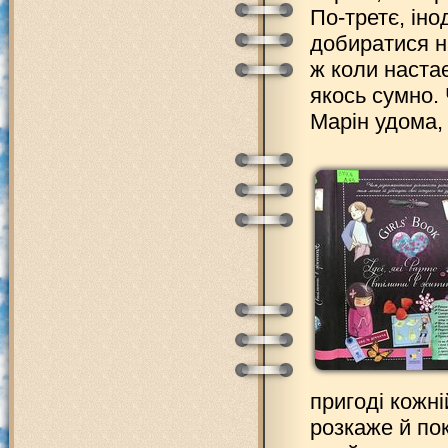
По-третє, іно
добиратися н
ж коли настає
якось сумно. 
Марін удома, 
пригоді кожні
розкаже й по