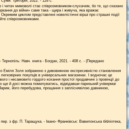
 Суми: Триторія, 2022. - 128 с.
е і читач мимоволі стає співрозмовником-слухачем, бо те, що сказано
еркання до війни» саме така - щира і живуча, яка вражає
ія. Окремим циклом представлені новелістичні вірші про страшні події
айте співрозмовниками.
Тернопіль: Навч. книга - Богдан, 2021. - 408 с. - (Передано
го Еміля Золя зображено з дивовижною експресивністю становлення
а легковірних покупців в універсальних магазинах. І водночас це
вого і несамовито гордого кохання простої продавчині з провінції до
го ще й досі можна помилуватись, відвідавши паризький універмаг
м Париж, його перебудова, прощання з запліснявілою давниною,
пер. з фр. П. Таращука. - Івано- Франківськ: Вавилонська бібліотека,