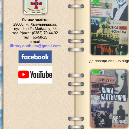
Як нас знайти:
29000, м. Хмельницький,
вул. Героїв Майдану, 28
тел./факс: (0382) 79-44-92
тел.: 65-58-25
e-mail:
library.ounb.km@gmail.com
де правда сильно відр