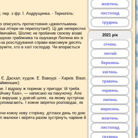
жовтень
листопад
пер. з фр. І. Андрущенка. - Тернопіль:
грудень
що описують протистояння «джентльмена-
 літери не переплутані!). Ці дві непересічні
Звичайно, Шолмс не пробачив своєму візаві
2021 рік
шуках грабіжника та ошуканця Люпена він зі
 на розслідування справи максимум десять
січень
зуміти, хто в хаті господар. Чи впорається
лютий
березень
квітень
 Є. Даскал; худож. Е. Вавоурі. - Харків: Віват,
травень
найменших).
. І відразу ж поринає у пригоди: їй треба
червень
айчику Казі», — написано на пакуночку. Але
і вирушає у довгий шлях, на якому зустрічає
липень
допомагають. І кожне звірятко розповідає, як
вересень
чи кожну нову сторінку, дітлахи день по дню
і малюки і звірята разом зустрінуть чарівне й
жовтень
листопад
грудень