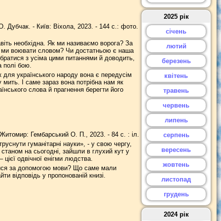
2025 рік
 Дубчак. - Київ: Віхола, 2023. - 144 с.: фото.
січень
авіть необхідна. Як ми називаємо ворога? За
лютий
о ми воювати словом? Чи достатньою є наша
братися з усіма цими питаннями й доводить,
березень
 полі бою.
к для українського народу вона є передусім
квітень
 мить. І саме зараз вона потрібна нам як
їнського слова й прагнення берегти його
травень
червень
липень
Житомир: Гембарський О. П., 2023. - 84 с. : іл.
серпень
уснути гуманітарні науки», - у свою чергу,
вересень
, станом на сьогодні, зайшли в глухий кут у
цієї одвічної енігми людства.
жовтень
атися за допомогою мови? Що саме мали
ти відповідь у пропонованій книзі.
листопад
грудень
2024 рік