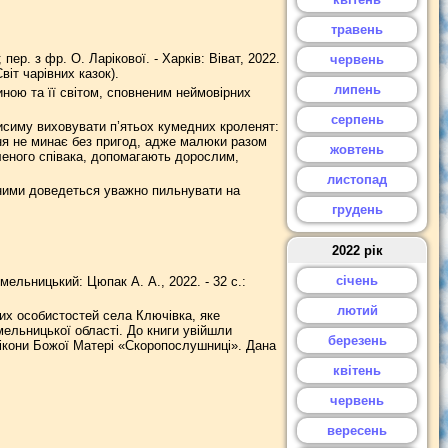
травень
пер. з фр. О. Ларікової. - Харків: Віват, 2022.
червень
віт чарівних казок).
липень
иною та її світом, сповненим неймовірних
серпень
симу виховувати п’ятьох кумедних кроленят:
дня не минає без пригод, адже малюки разом
жовтень
леного співака, допомагають дорослим,
листопад
 ними доведеться уважно пильнувати на
грудень
2022 рік
січень
мельницький: Цюпак А. А., 2022. - 32 с.:
лютий
мих особистостей села Ключівка, яке
ельницької області. До книги увійшли
березень
ікони Божої Матері «Скоропослушниці». Дана
квітень
червень
вересень