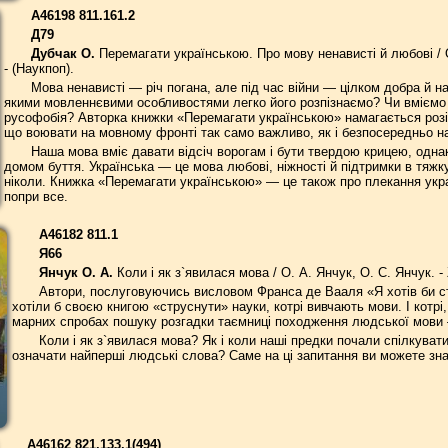
А46198 811.161.2
Д79
Дубчак О.
Перемагати українською. Про мову ненависті й любові / О.
- (Наукпоп).
Мова ненависті — річ погана, але під час війни — цілком добра й н
якими мовленнєвими особливостями легко його розпізнаємо? Чи вмієм
русофобія? Авторка книжки «Перемагати українською» намагається розі
що воювати на мовному фронті так само важливо, як і безпосередньо на
Наша мова вміє давати відсіч ворогам і бути твердою крицею, одна
домом буття. Українська — це мова любові, ніжності й підтримки в тяжку
ніколи. Книжка «Перемагати українською» — це також про плекання укра
попри все.
А46182 811.1
Я66
Янчук О. А.
Коли і як з`явилася мова / О. А. Янчук, О. С. Янчук. - 
Автори, послуговуючись висловом Франса де Вааля «Я хотів би стр
хотіли б своєю книгою «струснути» науки, котрі вивчають мови. І котрі
марних спробах пошуку розгадки таємниці походження людської мови – 
Коли і як з`явилася мова? Як і коли наші предки почали спілкув
означати найперші людські слова? Саме на ці запитання ви можете знай
А46162 821.133.1(494)