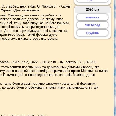
О. Ламбер; пер. з фр. О. Ларікової. - Харків:
2020 рік
в Україні) (Для найменших).
ільві Мішлен однозначно сподобається
жовтень
навколо великого дерева, на якому живе
ому лісі, тому тато вирушає на його пошуки.
листопад
постерігатимуть за приготуваннями до
. Для того, щоб відгадати всі таємниці та
грудень
ядати ілюстрації. Такий формат дуже
ерсонажі, цікава історія, яку можна
ва. - Київ: Кліо, 2022. - 216 с.: іл. - Ім. покажч.: С. 197-206 .
з тогочасними політичними та державними діячами Європи, яке
ування європейської коаліції, спрямованої проти Москви, та низка
ю в Гетьманщині, її повсякденне життя за часів Мазепи, долю
е та не були відомі не лише широкому загалу, а й фахівцям-
 до цього були опубліковані з помилками, які виправлені у цій