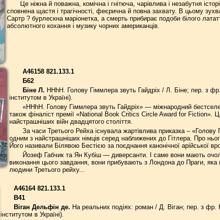
Це ніжна й поважна, комічна і гнітюча, чарівлива і незабутня істо
сповнена щастя і трагічності, феєрична й повна захвату. В цьому зух
Сартр ? бурлескна маріонетка, а смерть прибирає подоби білого латат
абсолютного кохання і музику чорних американців.
А46158 821.133.1
Б62
Біне Л.
HHhH. Голову Гіммлера звуть Гайдріх / Л. Біне; пер. з фр.
інститутом в Україні).
«HHhH. Голову Гіммлера звуть Гайдріх» — міжнародний бестселер
також фіналіст премії «National Book Critics Circle Award for Fiction».
найстрашніших війн двадцятого століття.
За часи Третього Рейха існувала жартівлива приказка – «Голову 
одним з найстрашніших німців серед наближених до Гітлера. Про ньо
Його називали Білявою Бестією за поєднання канонічної арійської вр
Йозеф Габчик та Ян Кубіш — диверсанти. І саме вони мають очол
виконання цього завдання, вони прибувають з Лондона до Праги, яка 
людини Третього рейху...
А46164 821.133.1
В41
Віган Дельфін де.
На реальних подіях: роман / Д. Віган; пер. з фр. 
інститутом в Україні).