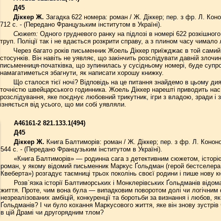
Д45
Діккер Ж.
Загадка 622 номера: роман / Ж. Діккер; пер. з фр. Л. Коно
712 с. - (Передано Французьким інститутом в Україні).
Сюжет:
Одного грудневого ранку на підлозі в номері 622 розкішно
труп. Поліції так і не вдається розкрити справу, а з плином часу чимало
Через багато років письменник Жоель Діккер приїжджає в той самий 
стосунків. Він навіть не уявляє, що закінчить розслідувати давній злочин
письменниця-початківка, що зупинилась у сусідньому номері, буде супр
намагатиметься збагнути, як написати хорошу книжку.
Що сталося тієї ночі? Відповідь на це питання знайдемо в цьому ди
точністю швейцарського годинника. Жоель Діккер нарешті приводить нас 
розслідування, яке поєднує любовний трикутник, ігри з владою, зради і за
ізняється від усього, що ми собі уявляли.
А46161-2 821.133.1(494)
Д45
Діккер Ж.
Книга Балтиморів: роман / Ж. Діккер; пер. з фр. Л. Кононо
544 с. - (Передано Французьким інститутом в Україні).
«Книга Балтиморів» — родинна сага з детективним сюжетом, історіє
роман, у якому відомий письменник Маркус Ґольдман (герой бестселера
Квеберта») розгадує таємниці трьох поколінь своєї родини і пише нову к
Розв`язка історії Балтиморських і Монклерівських Ґольдманів від
життя. Проте, чим вона була — випадковим поворотом долі чи логічним 
незреалізованих амбіцій, конкуренції та боротьби за визнання і любов, я
Ґольдманів? І чи було кохання Маркусового життя, яке він знову зустрів ч
в цій Драмі чи другорядним тлом?