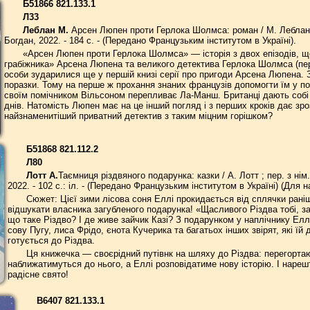
Б51866 821.133.1
Л33
Леблан М.
Арсен Люпен проти Герлока Шолмса: роман / М. Леблан; 
Богдан, 2022. - 184 с. - (Передано Французьким інститутом в Україні).
«Арсен Люпен проти Герлока Шолмса» — історія з двох епізодів, 
грабіжника» Арсена Люпена та великого детектива Герлока Шолмса (перші
особи зударилися ще у першій книзі серії про пригоди Арсена Люпена. 
поразки. Тому на перше ж прохання знаних французів допомогти їм у по
своїм помічником Вільсоном перепливає Ла-Манш. Британці дають собі
днів. Натомість Люпен має на це інший погляд і з перших кроків дає зро
найзнаменитіший приватний детектив з таким міцним горішком?
Б51868 821.112.2
Л80
Лотт А.
Таємниця різдвяного подарунка: казки / А. Лотт ; пер. з нім.
2022. - 102 с.: іл. - (Передано Французьким інститутом в Україні) (Для 
Сюжет: Цієї зими лісова соня Еллі прокидається від сплячки раніше
відшукати власника загубленого подарунка! «Щасливого Різдва тобі, з
що таке Різдво? І де живе зайчик Казі? З подарунком у наплічнику Елл
сову Пугу, лиса Фрідо, єнота Кучерика та багатьох інших звірят, які їй 
готується до Різдва.
Ця книжечка — своєрідний путівнк на шляху до Різдва: перегортаю
наближатимуться до нього, а Еллі розповідатиме нову історію. І нарешт
радісне свято!
В6407 821.133.1