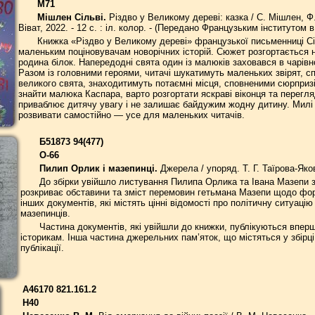
М71
Мішлен Сільві.
Різдво у Великому дереві: казка / С. Мішлен, Ф. 
Віват, 2022. - 12 с. : іл. колор. - (Передано Французьким інститутом 
Книжка «Різдво у Великому дереві» французької письменниці С
маленьким поціновувачам новорічних історій. Сюжет розгортається 
родина білок. Напередодні свята один із малюків заховався в чарівн
Разом із головними героями, читачі шукатимуть маленьких звірят, с
великого свята, знаходитимуть потаємні місця, сповненими сюрпризів
знайти малюка Каспара, варто розгортати яскраві віконця та перегл
приваблює дитячу увагу і не залишає байдужим жодну дитину. Милі п
розвивати самостійно — усе для маленьких читачів.
Б51873 94(477)
О-66
Пилип Орлик і мазепинці.
Джерела / упоряд. Т. Г. Таїрова-Яковле
До збірки увійшло листування Пилипа Орлика та Івана Мазепи 
розкриває обставини та зміст перемовин гетьмана Мазепи щодо форм
інших документів, які містять цінні відомості про політичну ситуаці
мазепинців.
Частина документів, які увійшли до книжки, публікуються вперш
історикам. Інша частина джерельних пам’яток, що містяться у збірці,
публікації.
А46170 821.161.2
Н40