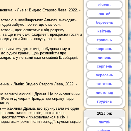
січень
новича. - Львів: Вид-во Старого Лева, 2022. -
лютий
го готелю в швейцарських Альпах знаходять
березень
 людей забуло про те, що сталося.
готель, щоб оговтатися від розриву
квітень
, та ще й не сам: Скарлетт, прекрасна гостя й
оводжувати його в пошуку, а також
травень
явольському детективі, побудованому з
червень
до рідної країни, щоб розповісти про
здрість у не такій вже спокійній Швейцарії,
липень
серпень
вересень
жовтень
вича. - Львів: Вид-во Старого Лева, 2022. -
листопад
ю великої любові і Драми. Це психологічний
 Жоеля Діккера «Правда про справу Гаррі
грудень
нижку.
ома — жахлива Драма, що зруйнувала не одне
фіналом низки секретів, протистоянь,
2023 рік
кі десятиліттями приховувалися в сім`ї
ерез вісім років після трагедії, кульмінацією
лютий
квітень