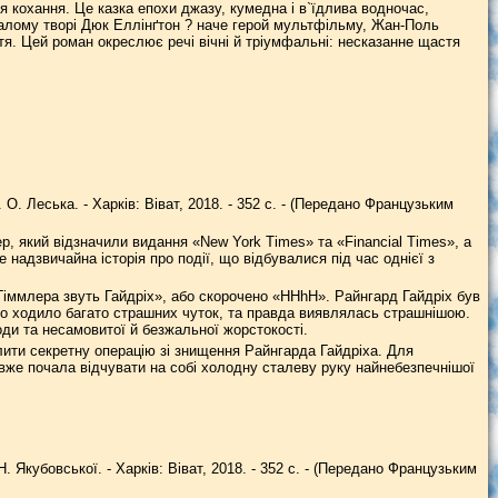
рія кохання. Це казка епохи джазу, кумедна і в`їдлива водночас,
валому творі Дюк Еллінґтон ? наче герой мультфільму, Жан-Поль
тя. Цей роман окреслює речі вічні й тріумфальні: несказанне щастя
 О. Леська. - Харків: Віват, 2018. - 352 с. - (Передано Французьким
, який відзначили видання «New York Times» та «Financial Times», а
 Це надзвичайна історія про події, що відбувалися під час однієї з
Гіммлера звуть Гайдріх», або скорочено «HHhH». Райнгард Гайдріх був
го ходило багато страшних чуток, та правда виявлялась страшнішою.
оди та несамовитої й безжальної жорстокості.
ити секретну операцію зі знищення Райнгарда Гайдріха. Для
вже почала відчувати на собі холодну сталеву руку найнебезпечнішої
Н. Якубовської. - Харків: Віват, 2018. - 352 с. - (Передано Французьким