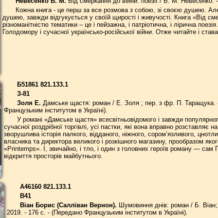
Невесенко В. М.
Від смеркання до війни: поезії / В. М. Невесенко. -
Кожна книга - це перш за все розмова з собою, зі своєю душею. Ал
душею, завжди відгукується у своїй щирості і живучості. Книга «Від см
різноманітністю тематики – це і пейзажна, і патріотична, і лірична поез
Голодомору і сучасної українсько-російської війни. Отже читайте і став
Б51861 821.133.1
З-81
Золя Е.
Дамське щастя: роман / Е. Золя ; пер. з фр. П. Таращука. - 
Французьким інститутом в Україні).
У романі «Дамське щастя» всесвітньовідомого і завжди популярно
сучасної роздрібної торгівлі, усі пастки, які вона вправно розставляє н
зворушлива історія палкого, відданого, ніжного, сором’язливого, цнотли
власника та директора великого і розкішного магазину, прообразом яко
«Printemps». І, звичайно, і тло, і один з головних героїв роману — са
відкриття просторів майбутнього.
А46160 821.133.1
В41
Віан Борис (Салліван Вернон).
Шумовиння днів: роман / Б. Віан; 
2019. - 176 с. - (Передано Французьким інститутом в Україні).