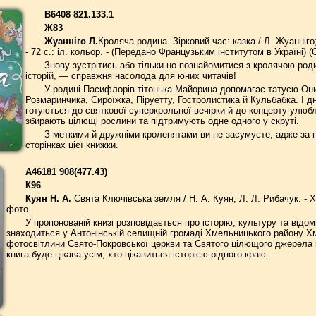
В6408 821.133.1
Ж83
Жуанніго Л.
Кроляча родина. Зірковий час: казка / Л. Жуанніго; 
- 72 с.: іл. кольор. - (Передано Французьким інститутом в Україні) (С
Знову зустрітись або тільки-но познайомитися з кролячою род
історій, — справжня насолода для юних читачів!
У родині Пасифлорів тітонька Майорина допомагає татусю Они
Розмаринчика, Сироїжка, Піруетту, Гостролистика й Кульбабка. І 
готуються до святкової суперкрольної вечірки й до концерту улюб
збирають цілющі рослини та підтримують одне одного у скруті.
З меткими й дружніми кроленятами ви не засумуєте, адже за
сторінках цієї книжки.
А46181 908(477.43)
К96
Куян Н. А.
Свята Ключівська земля / Н. А. Куян, Л. Л. Рибачук. - Х
фото.
У пропонованій книзі розповідається про історію, культуру та відо
знаходиться у Антонінській селищній громаді Хмельницького району Хм
фотосвітлини Свято-Покровської церкви та Святого цілющого джерела 
книга буде цікава усім, хто цікавиться історією рідного краю.