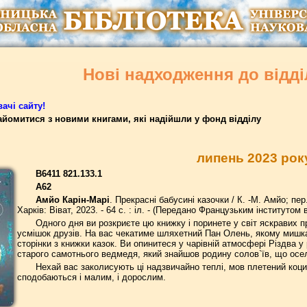
Нові надходження до відд
ачі сайту!
йомитися з новими книгами, які надійшли у фонд відділу
липень 2023 рок
В6411 821.133.1
А62
Амйо Карін-Марі
. Прекрасні бабусині казочки / К. -М. Амйо; пе
Харків: Віват, 2023. - 64 с. : іл. - (Передано Французьким інститутом в
Одного дня ви розкриєте цю книжку і поринете у світ яскравих п
усмішок друзів. На вас чекатиме шляхетний Пан Олень, якому мишк
сторінки з книжки казок. Ви опинитеся у чарівній атмосфері Різдва у
старого самотнього ведмедя, який знайшов родину солов`їв, що осе
Нехай вас заколисують ці надзвичайно теплі, мов плетений коцик
сподобаються і малим, і дорослим.