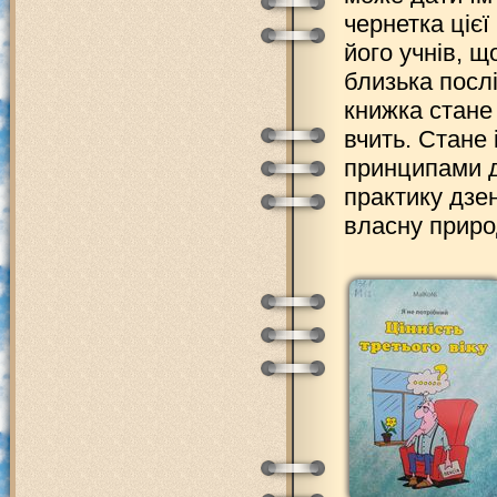
чернетка ціє
його учнів, щ
близька послі
книжка стане
вчить. Стане
принципами 
практику дзен
власну природ