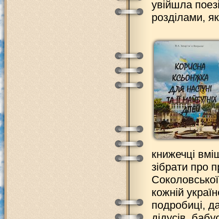
увійшла поезі
розділами, як
книжечці вмі
зібрати про 
Соколовської.
кожній україн
подробиці, д
дідусів, бабу