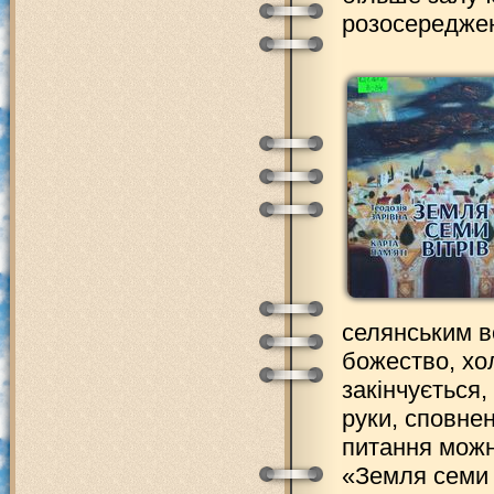
розосереджену
селянським в
божество, хо
закінчується,
руки, сповнен
питання можна
«Земля семи 