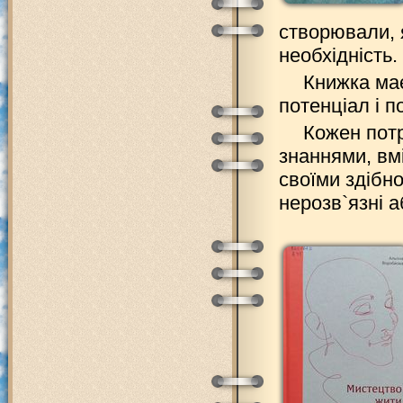
створювали, я
необхідність.
Книжка має
потенціал і п
Кожен потр
знаннями, вм
своїми здібн
нерозв`язні а