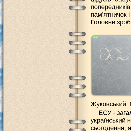
попередників
пам’ятничок і
Головне зро
Жуковський, М.
ЕСУ - зага
український н
сьогодення, 