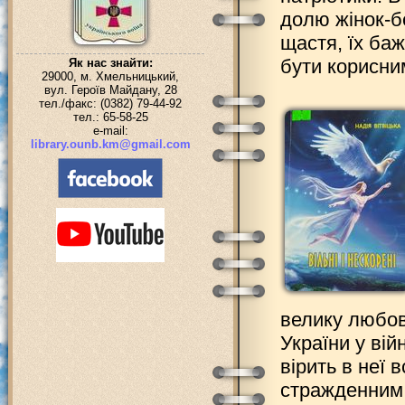
долю жінок-бе
щастя, їх баж
бути корисни
Як нас знайти:
29000, м. Хмельницький,
вул. Героїв Майдану, 28
тел./факс: (0382) 79-44-92
тел.: 65-58-25
e-mail:
library.ounb.km@gmail.com
велику любов
України у вій
вірить в неї 
стражденним. 