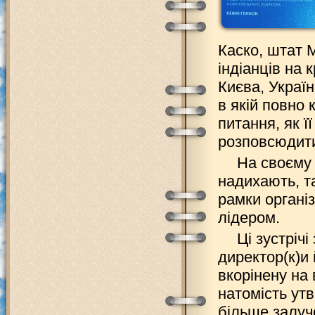
Каско, штат 
індіанців на 
Києва, Украї
в якій повно 
питання, як 
розповсюдит
На своєму 
надихають, т
рамки організ
лідером.
Ці зустріч
директор(к)и 
вкорінену на 
натомість ут
більше залуч