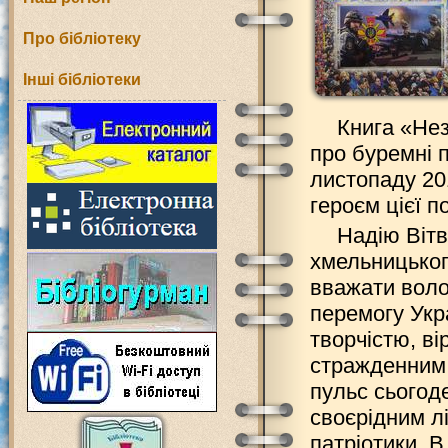
Про бібліотеку
Інші бібліотеки
Книга «Нез
про буремні п
листопаду 20
героєм цієї п
Надію Вітв
хмельницьког
вважати воло
перемогу Укр
творчістю, ві
стражденним. 
пульс сьогоде
своєрідним л
патріотики. 