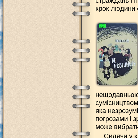
страждань і 
крок людини 
нещодавньою 
сумісництвом
яка незрозум
погрозами і з
може вибрати
Сидячи у к