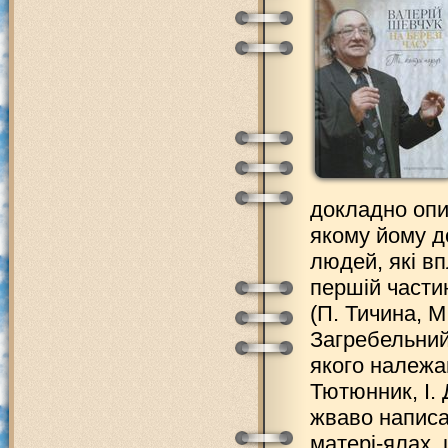
докладно опи
якому йому до
людей, які вп
першій части
(П. Тичина, 
Загребельний 
якого належав
Тютюнник, І. 
жваво написа
матері-ялах,