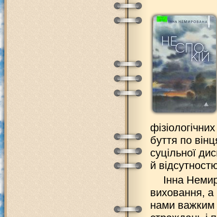
фізіологічних
буття по вінц
суцільної дис
й відсутностю
Інна Неми
виховання, а 
нами важким д