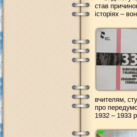
став причино
історіях – в
вчителям, сту
про передумо
1932 – 1933 р