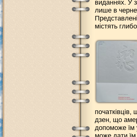
виданнях. У з
лише в чернет
Представлені
містять глибо
початківців,
дзен, що амер
допоможе їм у
може дати їм