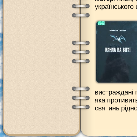
українського
вистраждані 
яка противит
святинь рідно