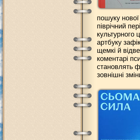
пошуку нової
піврічний пер
культурного 
артбуку зафік
щемкі й відв
коментарі пс
становлять фо
зовнішні змін