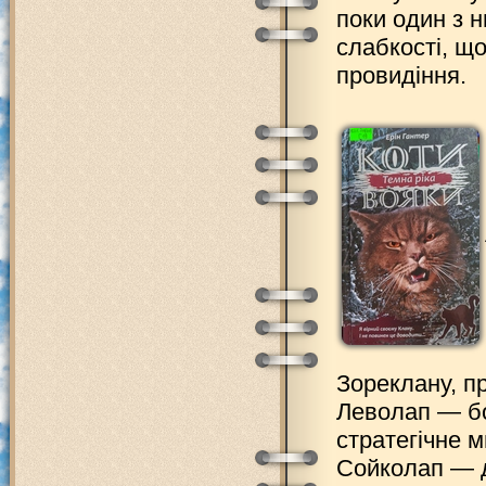
поки один з н
слабкості, щ
провидіння.
Зореклану, п
Леволап — бо
стратегічне 
Сойколап — д