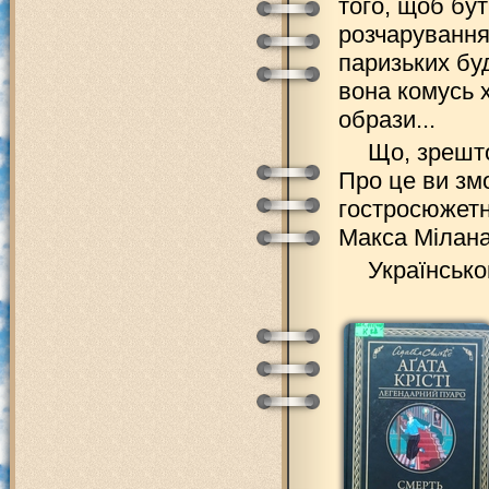
того, щоб бу
розчарування
паризьких буд
вона комусь х
образи...
Що, зрешто
Про це ви зм
гостросюжетн
Макса Мілана
Українськ