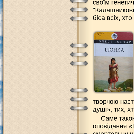
своїм генети
"Калашникови
біса всіх, хт
творчою наст
душі», тих, 
Саме такою
оповідання «
смертельну н