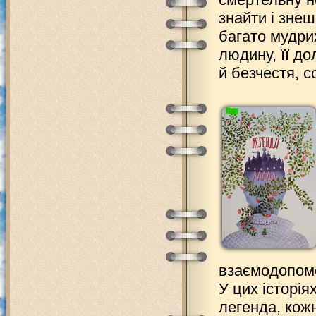
знайти і знеш
багато мудри
людину, її дол
й безчестя, с
взаємодопомог
У цих історія
легенда, кожн