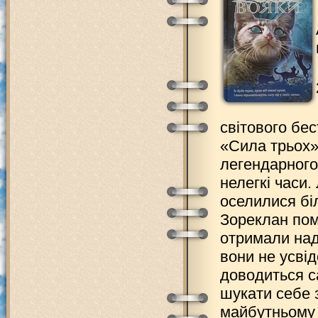
світового бе
«Сила трьох»
легендарного
нелегкі часи.
оселилися біл
Зореклан пом
отримали над
вони не усві
доводиться с
шукати себе 
майбутньому 