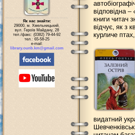
автобіографі
відповідна – 
книги читач 
Як нас знайти:
29000, м. Хмельницький,
відчує, як з к
вул. Героїв Майдану, 28
курличе птах,
тел./факс: (0382) 79-44-92
тел.: 65-58-25
e-mail:
library.ounb.km@gmail.com
видатний укр
Шевченківськ
читачам бага