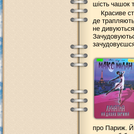
шість чашок 
Красиве ст
де трапляють
не дивуються
Зачудовуються
зачудовуєшся
про Париж. Й 