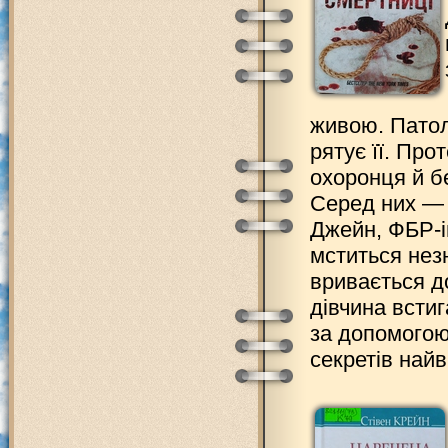
живою. Патол
рятує її. Пр
охоронця й бе
Серед них — 
Джейн, ФБР-і
мститься нез
вривається д
дівчина всти
за допомогою
секретів най