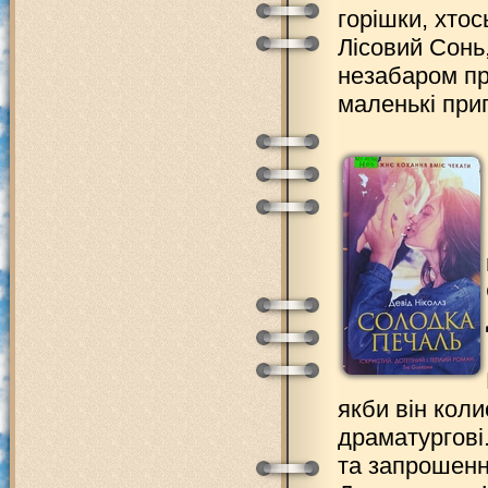
горішки, хтос
Лісовий Сонь,
незабаром при
маленькі при
якби він коли
драматургові.
та запрошенн