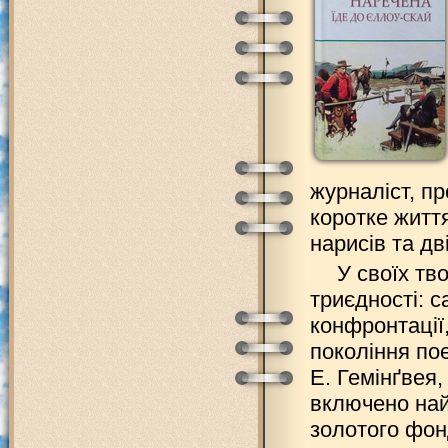
журналіст, пр
коротке життя
нарисів та дві
У своїх тв
триєдності: 
конфронтації
покоління пое
Е. Гемінґвея,
включено най
золотого фон