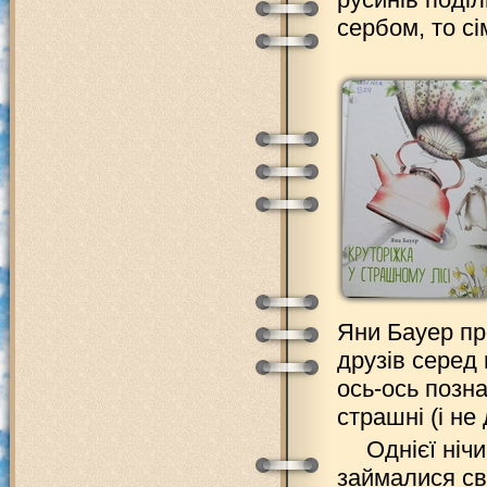
сербом, то сі
Яни Бауер пр
друзів серед 
ось-ось позн
страшні (і не
Однієї ніч
займалися св