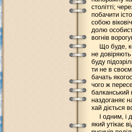
столітті; чер
побачити іст
собою віковіч
долю особист
вогнів ворогу
Що буде, к
не довіряють 
буду підозріл
ти не в своєм
бачать якогос
чого ж перес
балканський к
наздоганяє на
хай діється 
І одним, і
який утікає в
русинів поділ