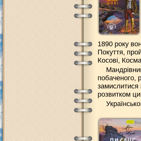
1890 року во
Покуття, про
Косові, Косма
Мандрівни
побаченого, 
замислитися 
розвитком цив
Українськ