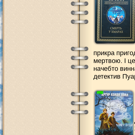
прикра приго
мертвою. І це
начебто винн
детектив Пуа