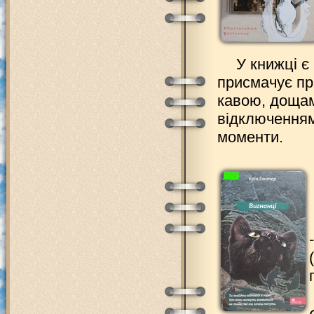
У книжці є
присмачує пр
кавою, дощам
відключенням
моменти.