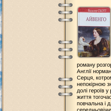
роману розго
Англії норма
Серця, котро
непокірною з
долі героїв у
життя тогоча
повчальна і д
середньовічн