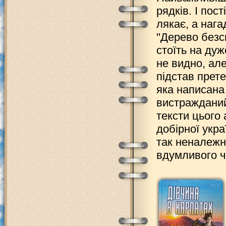
рядків. І пос
лякає, а нага
"Дерево безс
стоїть на ду
не видно, але
підстав прете
яка написана
вистражданий 
тексти цього 
добірної укра
так неналежно
вдумливого ч