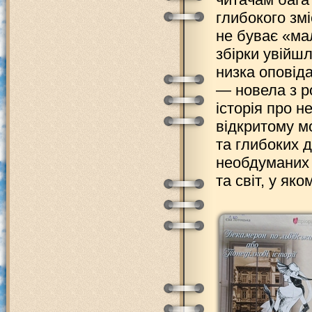
глибокого змі
не буває «ма
збірки увійшл
низка оповіда
— новела з р
історія про 
відкритому м
та глибоких д
необдуманих 
та світ, у як