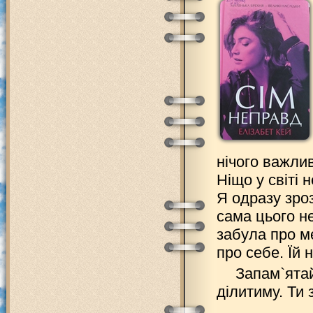
нічого важли
Ніщо у світі 
Я одразу зроз
сама цього н
забула про м
про себе. Їй 
Запам`ятай
ділитиму. Ти 