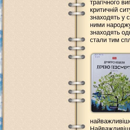
трагічного ви
критичній сит
знаходять у 
ними народжує
знаходять одн
стали тим спл
найважливіше
Найважливіші