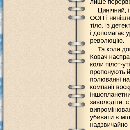
лише перерво
Цинічний, 
ООН і нинішн
тіло. Із дете
і допомагає 
революцію.
Та коли до
Ковач наспра
коли пілот-ут
пропонують й
полюванні на 
компанії воск
іншопланетни
заволодіти, 
випромінюван
убивати в міл
надзвичайно 