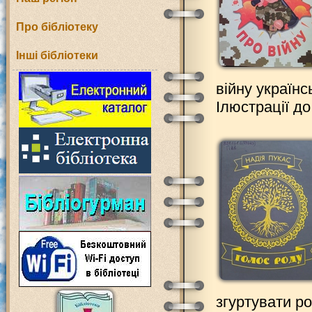
Про бібліотеку
Інші бібліотеки
війну україн
Ілюстрації д
згуртувати ро