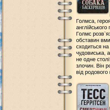
Голмса, геро
англійського
Голмс розв`я
обставин вми
сходиться на
чудовиська, а
не одне стол
злочин. Він 
від родового 