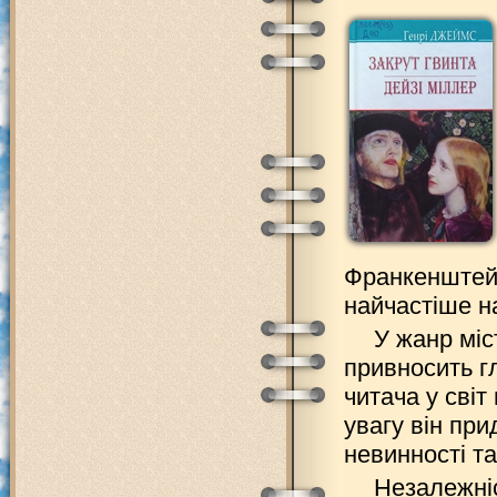
Франкенштейн
найчастіше н
У жанр міс
привносить г
читача у світ
увагу він при
невинності та
Незалежніс