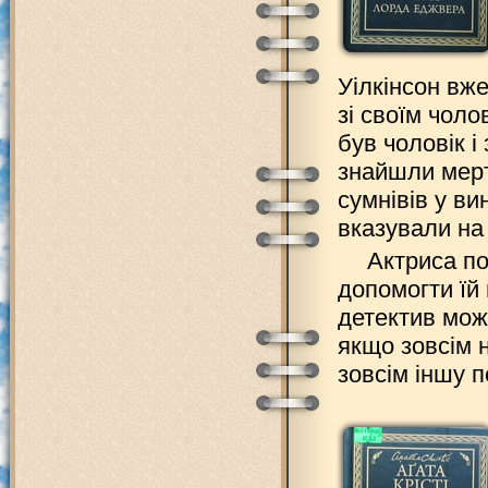
Уілкінсон вж
зі своїм чол
був чоловік і
знайшли мертв
сумнівів у ви
вказували на 
Актриса п
допомогти їй 
детектив може
якщо зовсім 
зовсім іншу п