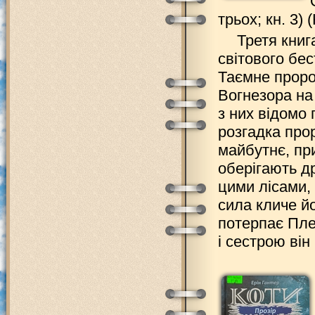
трьох; кн. 3) 
Третя книг
світового бе
Таємне проро
Вогнезора на
з них відомо
розгадка прор
майбутнє, пр
оберігають др
цими лісами, 
сила кличе йо
потерпає Пле
і сестрою він