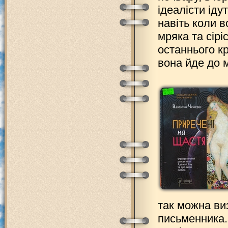
ідеалісти іду
навіть коли в
мряка та сірі
останнього кр
вона йде до 
так можна ви
письменника. 