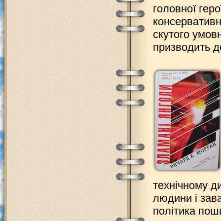
головної геро
консервативн
скутого умов
призводить до
технічному д
людини і зава
політика пош