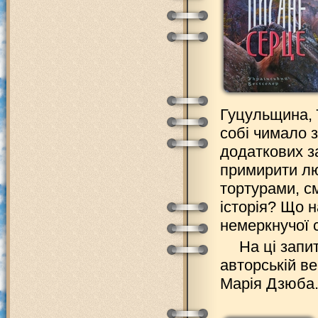
Гуцульщина, ї
собі чимало з
додаткових з
примирити лю
тортурами, с
історія? Що 
немеркнучої 
На ці запи
авторській в
Марія Дзюба