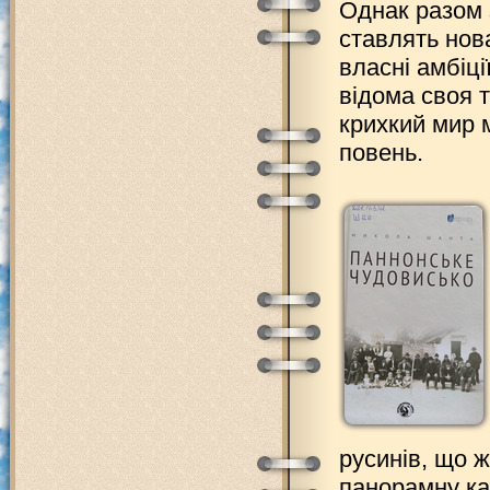
Однак разом 
ставлять нова
власні амбіці
відома своя 
крихкий мир 
повень.
русинів, що 
панорамну ка