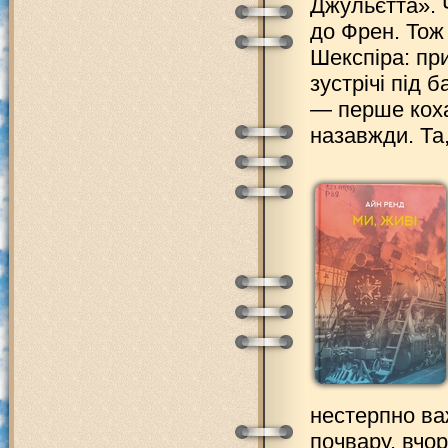
Джульєтта». 
до Френ. Тож 
Шекспіра: при
зустрічі під 
— перше коха
назавжди. Та
нестерпно важ
почвару, вчор