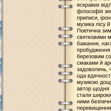
яскравих відт
філософія зе
приписи, ірон
музика лісу й
Поетична зим
святковими м
бажання, наг
пробудження 
березовим со
смаками й ар
задоволень, 
ода вдячності
музикою дощу
автор щодня х
стали широки
ними безпечн
перевищення 