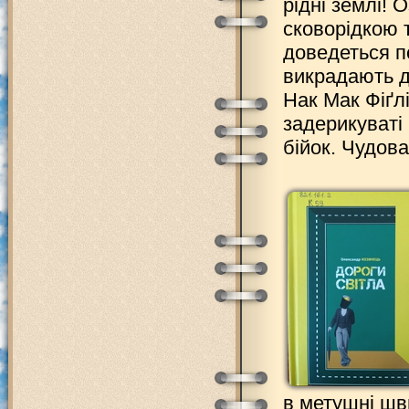
рідні землі!
сковорідкою 
доведеться п
викрадають ді
Нак Мак Фіґлі
задерикуваті 
бійок. Чудов
в метушні шв