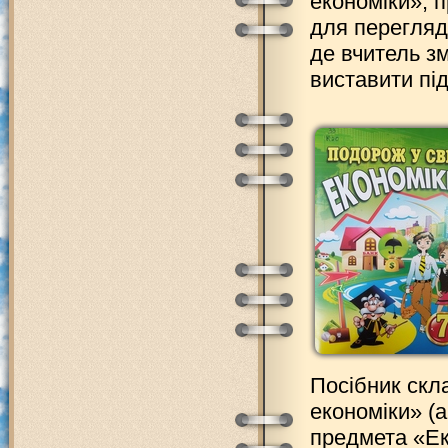
економіки», п
для перегляду
де вчитель зм
виставити під
Посібник скл
економіки» (
предмета «Ек