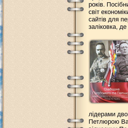
років. Посібн
світ економік
сайтів для пе
заліковка, де
лідерами дв
Петлюрою Ва