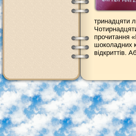
тринадцяти л
Чотирнадцяти
прочитання «К
шоколадних к
відкриттів. А