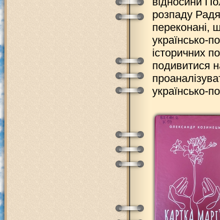
відносини По
розпаду Радя
переконані, 
українсько-п
історичних п
подивитися н
проаналізуват
українсько-по