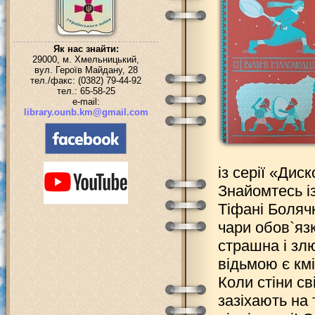
Як нас знайти:
29000, м. Хмельницький,
вул. Героїв Майдану, 28
тел./факс: (0382) 79-44-92
тел.: 65-58-25
e-mail:
library.ounb.km@gmail.com
із серії «Дис
Знайомтесь і
Тіфані Боляч
чари обов`яз
страшна і зл
відьмою є кмі
Коли стіни св
зазіхають на 