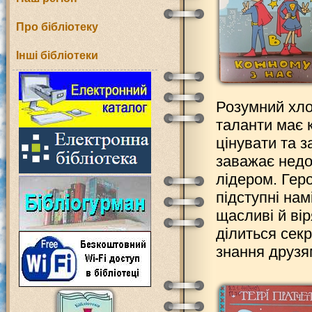
Про бібліотеку
Інші бібліотеки
Розумний хл
таланти має 
цінувати та 
заважає недо
лідером. Гер
підступні нам
щасливі й ві
ділиться сек
знання друзям