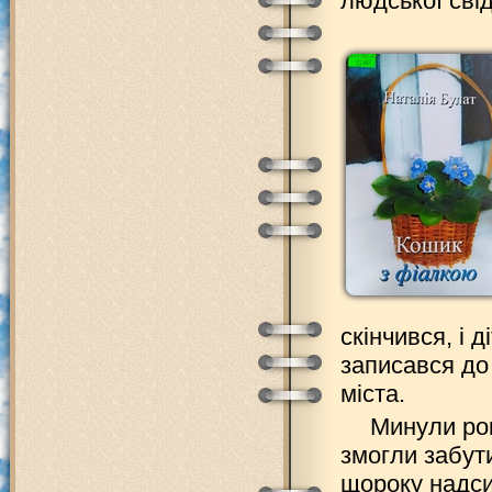
людської свід
скінчився, і 
записався до
міста.
Минули рок
змогли забут
щороку надси