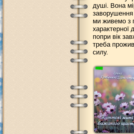
душі. Вона м
заворушення в
ми живемо з п
характерної д
попри вік за
треба прожив
силу.