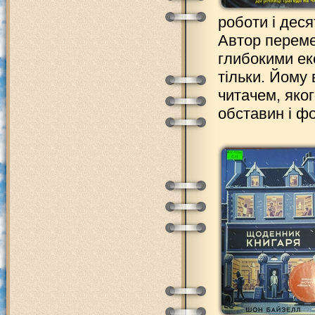
роботи і деся
Автор переме
глибокими ек
тільки. Йому
читачем, яко
обставин і ф