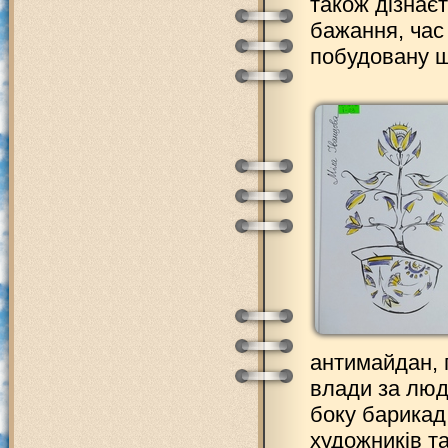
також дізнаєт
бажання, час
побудовану щ
антимайдан, 
влади за людс
боку барикад,
художників та