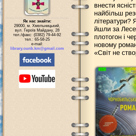
внести ясніст
найбільш рез
літератури? 
Як нас знайти:
29000, м. Хмельницький,
йшли за Лесе
вул. Героїв Майдану, 28
тел./факс: (0382) 79-44-92
плотогон і ч
тел.: 65-58-25
новому роман
e-mail:
library.ounb.km@gmail.com
«Світ не ств