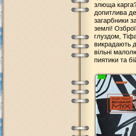
злюща карга?
допитлива дев
загарбники за
землі! Озбро
глуздом, Тіф
викрадають д
вільні малолю
пиятики та бі