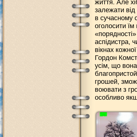
життя. Але х
залежати від
в сучасному 
оголосити їм 
«порядності»
аспідистра, ч
вікнах кожно
Гордон Комсто
усім, що вон
благопристой
грошей, змож
воювати з гр
особливо якщ