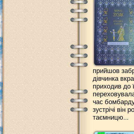
прийшов забра
дівчинка вкра
приходив до ї
переховувала 
час бомбарду
зустрічі він 
таємницю...