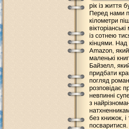
рік із життя б
Перед нами п
кілометри пі
вікторіанські
із сотнею тис
кінцями. Над
Amazon, який
маленькі кни
Байзелл, яки
придбати кра
погляд роман
розповідає п
невпинні суп
з найрізнома
натхненникам
без книжок, 
посваритися.