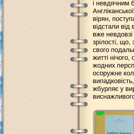
і невдячним 
Англіканської
вірян, посту
відстали від 
вже невдовзі 
зрілості, що,
свого подаль
житті нічого,
жодних персп
осоружне кол
випадковість, 
жбурляє у вир
виснажливого