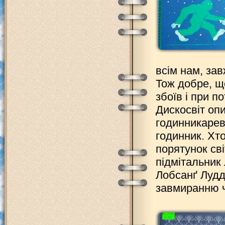
всім нам, зав
Тож добре, що
збоїв і при п
Дискосвіт оп
годинникарев
годинник. Хто
порятунок св
підмітальник
Лобсанґ Лудд
завмиранню ч