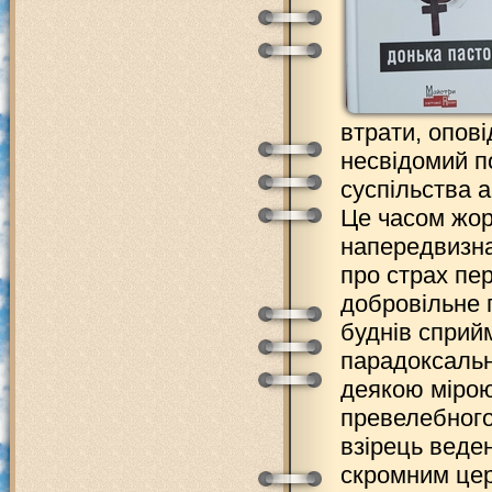
втрати, опові
несвідомий п
суспільства а
Це часом жор
напередвизнач
про страх пер
добровільне 
буднів сприй
парадоксальні
деякою мірою
превелебного
взірець веде
скромним цер