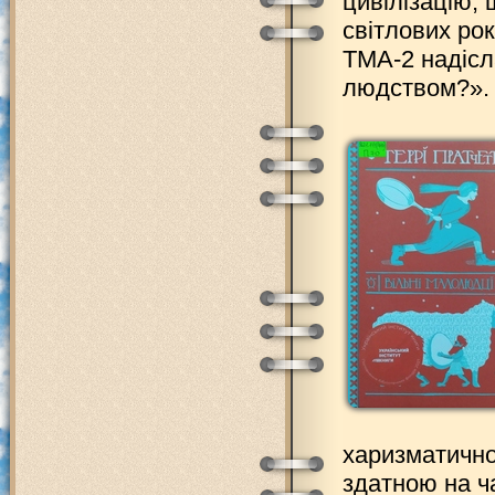
цивілізацію,
світлових рок
ТМА-2 надісла
людством?». У
харизматично
здатною на ч