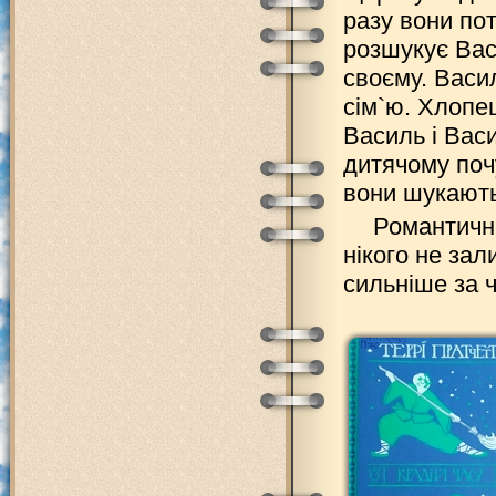
разу вони по
розшукує Вас
своєму. Васил
сім`ю. Хлопе
Василь і Вас
дитячому поч
вони шукают
Романтична
нікого не зал
сильніше за ча