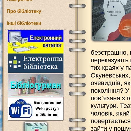
Про бібліотеку
Інші бібліотеки
безстрашно, н
переказують 
тих краях у п
Окуневських,
очевидців, як
покоління? У 
пов`язана з 
культури. Те
чоловік, який
повертається 
зайти у пошук