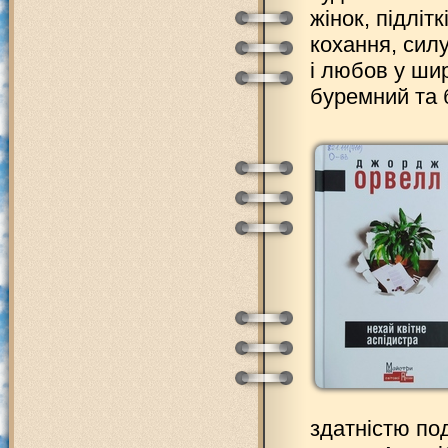
жінок, підлітк
кохання, сил
і любов у шир
буремний та б
здатністю под