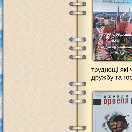
труднощі які
дружбу та гор