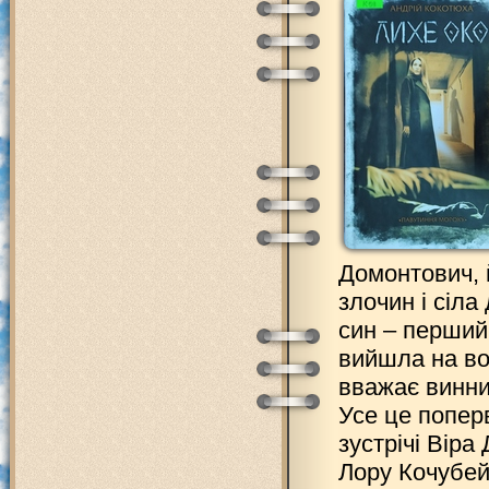
Домонтович, й
злочин і сіла
син – перший 
вийшла на во
вважає винним
Усе це поперв
зустрічі Віра
Лору Кочубе