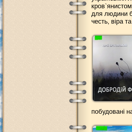
кров`янистому
для людини бу
честь, віра т
побудовані н