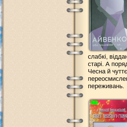
слабкі, відда
старі. А поря
Чесна й чутт
переосмислен
переживань.