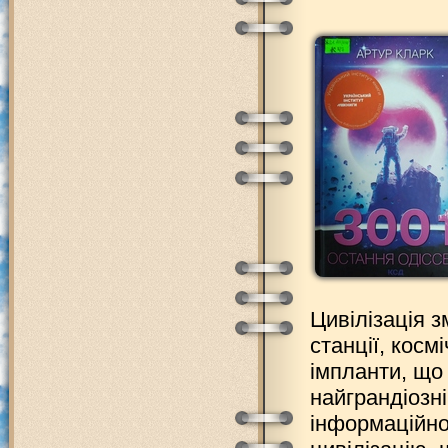
Цивілізація з
станції, косм
імпланти, що
найграндіозн
інформаційно