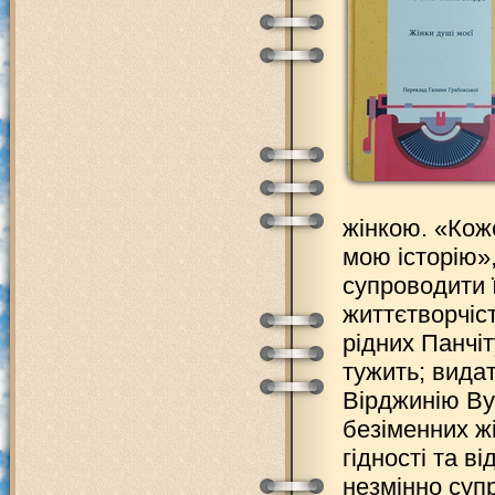
жінкою. «Кож
мою історію»
супроводити ї
життєтворчіст
рідних Панчіт
тужить; вида
Вірджинію Ву
безіменних жі
гідності та ві
незмінно супр