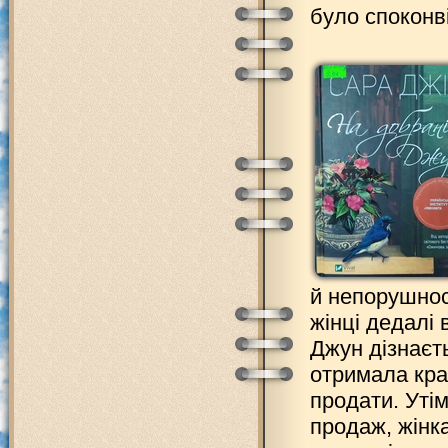
було споконві
й непорушност
жінці дедалі
Джун дізнаєть
отримала кра
продати. Утім
продаж, жінка