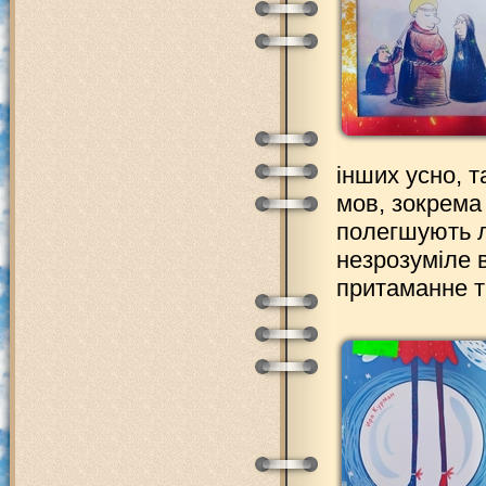
інших усно, т
мов, зокрема 
полегшують л
незрозуміле в
притаманне т