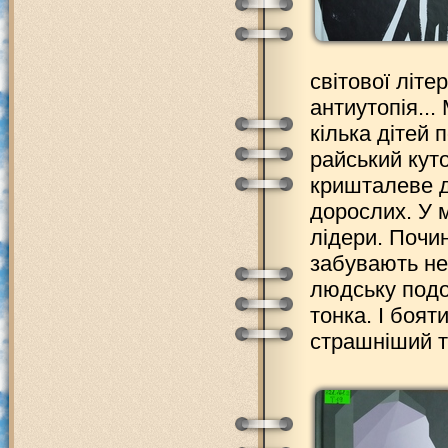
світової літ
антиутопія..
кілька дітей
райський кут
кришталеве дж
дорослих. У 
лідери. Почин
забувають не 
людську подо
тонка. І боят
страшніший то