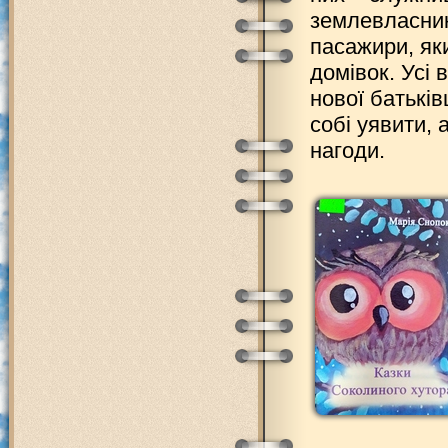
землевласник
пасажири, як
домівок. Усі
нової батьків
собі уявити,
нагоди.