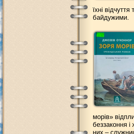
їхні відчуття
байдужими.
морів» відпли
беззаконня і 
них – служни