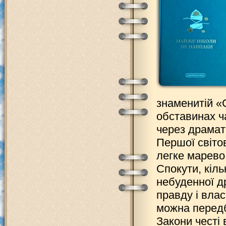
знаменитій «
обставинах ч
через драмати
Першої світов
легке марево 
Спокути, кіль
небуденної д
правду і влас
можна передб
Закони честі 