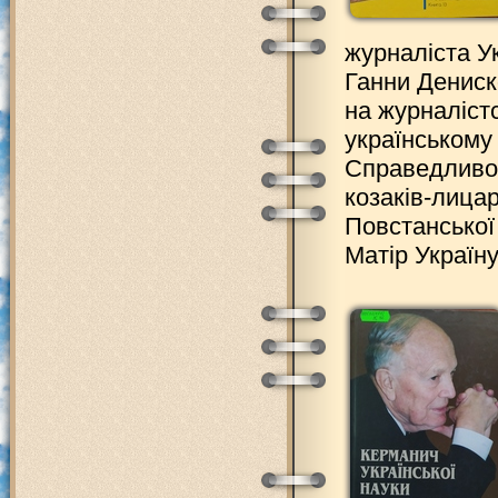
журналіста Ук
Ганни Дениск
на журналістс
українському 
Справедливос
козаків-лицар
Повстанської 
Матір Україн