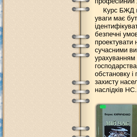
професійний 
Курс БЖД 
уваги має бу
ідентифікува
безпечні умо
проектувати н
сучасними вим
урахуванням 
господарства
обстановку і
захисту насе
наслідків НС.