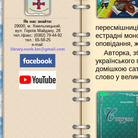
Як нас знайти:
29000, м. Хмельницький,
пересмішниці
вул. Героїв Майдану, 28
естрадні моно
тел./факс: (0382) 79-44-92
тел.: 65-58-25
оповідання, жа
e-mail:
library.ounb.km@gmail.com
Авторка, з
українського 
домішкою сат
слово у велик