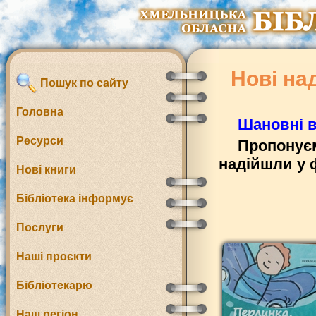
Нові на
Пошук по сайту
Головна
Шановні в
Ресурси
Пропонуєм
надійшли у 
Нові книги
Бібліотека інформує
Послуги
Наші проєкти
Бібліотекарю
Наш регіон