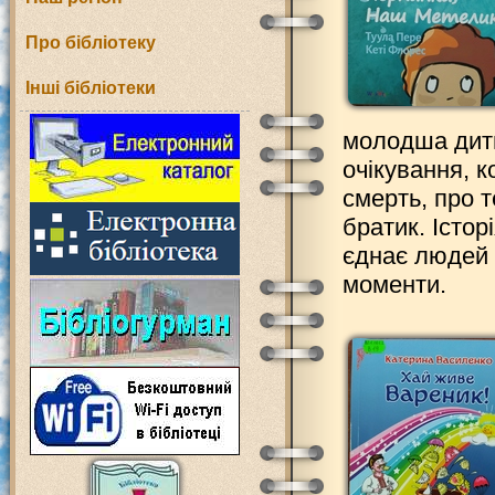
Про бібліотеку
Інші бібліотеки
молодша дитин
очікування, к
смерть, про 
братик. Істо
єднає людей 
моменти.