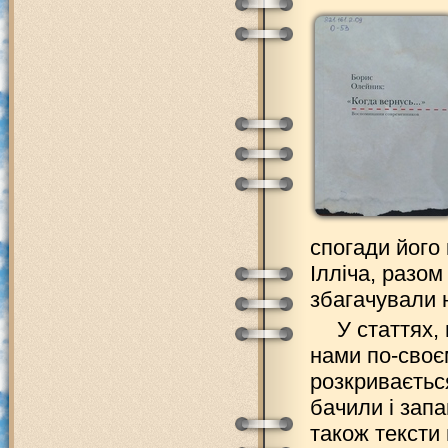
спогади його 
Ілліча, разом
збагачували 
У статтях,
нами по-своєм
розкриваєтьс
бачили і запа
також тексти