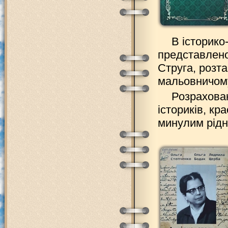
В історико
представлено
Струга, розт
мальовничому
Розрахован
істориків, кра
минулим рідн