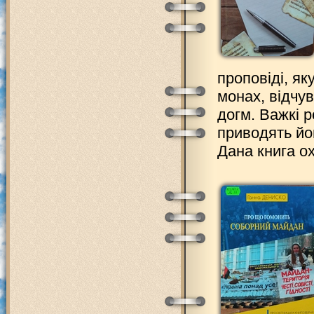
проповіді, як
монах, відчув
догм. Важкі р
приводять йо
Дана книга ох