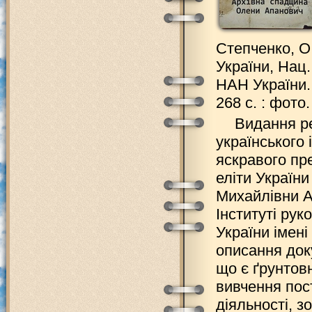
Степченко, О
України, Нац.
НАН України. І
268 с. : фото.
Видання р
українського 
яскравого пр
еліти України
Михайлівни А
Інституті рук
України імені
описання док
що є ґрунто
вивчення пост
діяльності, з