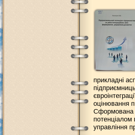
прикладні ас
підприємницьк
євроінтеграц
оцінювання п
Сформована 
потенціалом 
управління пр