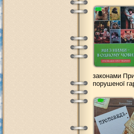
законами При
порушеної га