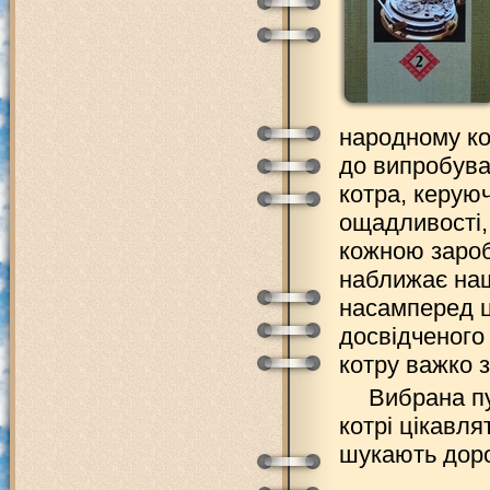
народному код
до випробуван
котра, керую
ощадливості, 
кожною зароб
наближає наш
насамперед ці
досвідченого
котру важко 
Вибрана пу
котрі цікавля
шукають доро