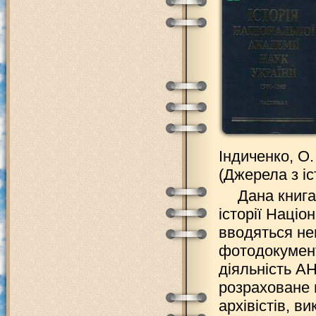
Індиченко, О. 
(Джерела з іст
Дана книга
історії Націо
вводяться нев
фотодокумент
діяльність А
розраховане н
архівістів, в