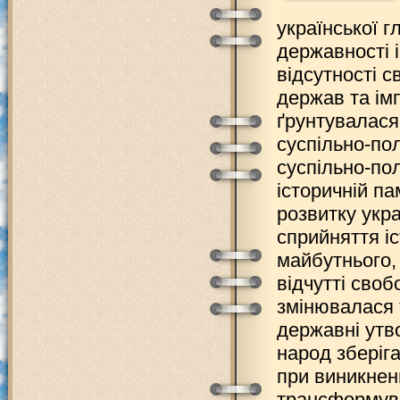
української г
державності і
відсутності с
держав та імп
ґрунтувалася н
суспільно-полі
суспільно-пол
історичній па
розвитку укр
сприйняття і
майбутнього,
відчутті сво
змінювалася т
державні утв
народ зберіг
при виникнен
трансформува