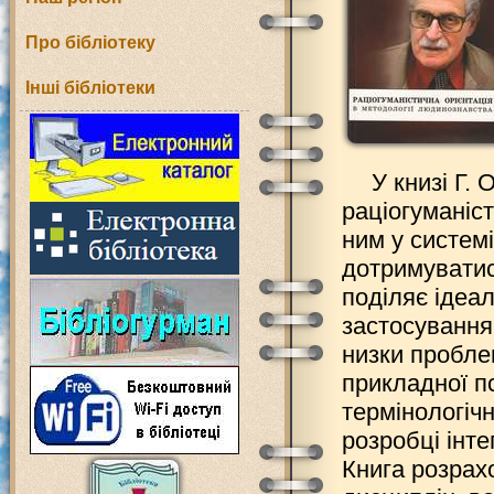
Про бібліотеку
Інші бібліотеки
У книзі Г.
раціогуманіст
ним у систем
дотримуватися
поділяє ідеа
застосування
низки проблем
прикладної пс
термінологіч
розробці інте
Книга розрах