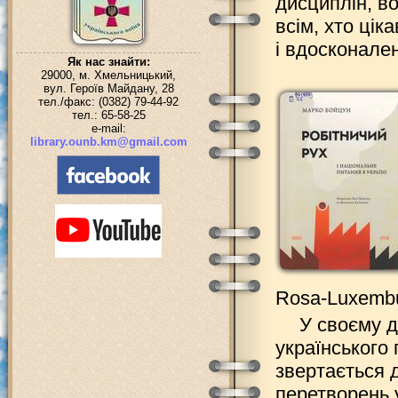
дисциплін, в
всім, хто ці
і вдосконале
Як нас знайти:
29000, м. Хмельницький,
вул. Героїв Майдану, 28
тел./факс: (0382) 79-44-92
тел.: 65-58-25
e-mail:
library.ounb.km@gmail.com
Rosa-Luxembur
У своєму д
українського
звертається 
перетворень 