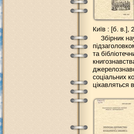
Київ : [б. в.],
Збірник на
підзаголовко
та бібліотечн
книгознавства
джерелознавс
соціальних ко
цікавляться в