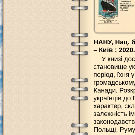
НАНУ, Нац. б
– Київ : 2020.
У книзі до
становище ук
період, їхня 
громадському
Канади. Розкр
українців до 
характер, ск
залежність ім
законодавств
Польщі, Руму