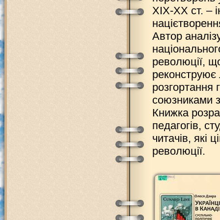
XIX-ХХ ст. – і
націєтворенн
Автор аналізу
національног
революції, що
реконструює 
розгортання 
союзниками з
Книжка розра
педагогів, ст
читачів, які 
революції.