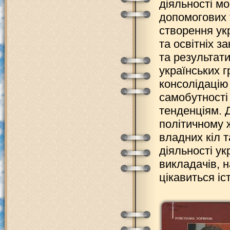
діяльності м
допомогових 
створення ук
та освітніх 
та результати
українських 
консолідацію
самобутності
тенденціям. 
політичному 
владних кіл 
діяльності у
викладачів, н
цікавиться іс