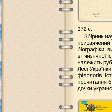
372 с.
Збірник на
присвячений п
біографіки, в
вітчизняної і
належить руб
Лесі Українки
філологів, іс
прочитання ба
дочки українс