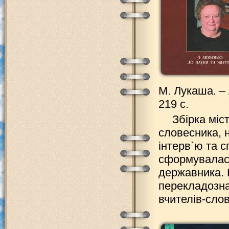
М. Лукаша. – 
219 с.
Збірка міс
словесника, н
інтерв`ю та с
сформувалася
державника. 
перекладознав
вчителів-слов