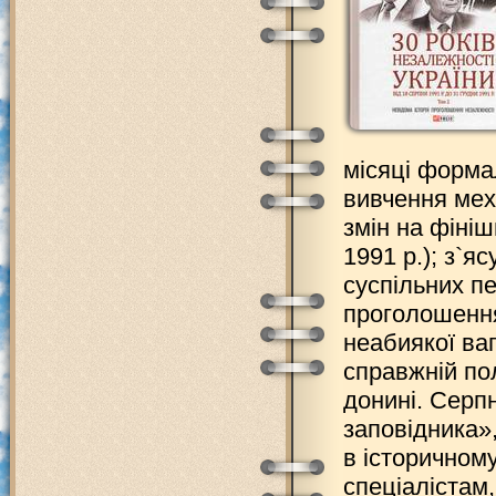
місяці формал
вивчення мех
змін на фіні
1991 р.); з`я
суспільних п
проголошення
неабиякої ваг
справжній пол
донині. Серп
заповідника»
в історичному
спеціалістам,