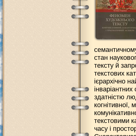
семантичному
стан науково
тексту й зап
текстових кат
ієрархічно н
інваріантних 
здатністю лю
когнітивної, 
комунікативно
текстовими ка
часу і просто