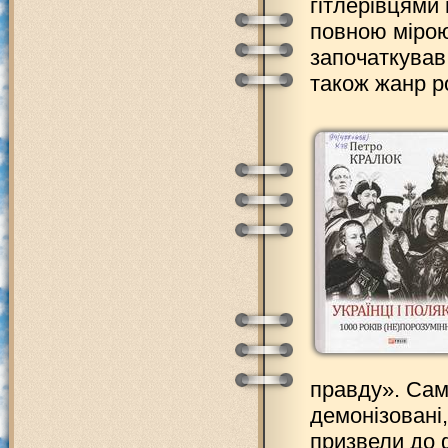
гітлерівцями 
повною мірою
започаткував
також жанр ро
правду». Сам
демонізовані,
призвели до 