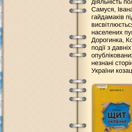
діяльність п
Самуся, Іван
гайдамаків пі
висвітлюється
населених пун
Дорогинка, Ко
події з давні
опублікованих
незнані сторі
України козац