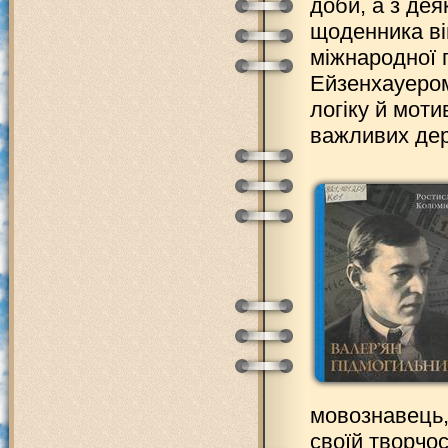
доби, а з дея
щоденника ві
міжнародної 
Ейзенхауером
логіку й мот
важливих дер
мовознавець,
своїй творчо