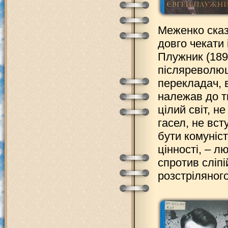
Меженко сказ
довго чекати 
Плужник (189
післяреволюці
перекладач, в
належав до т
цілий світ, н
гасел, не вст
бути комуніст
цінності, – л
спротив сліпі
розстріляног