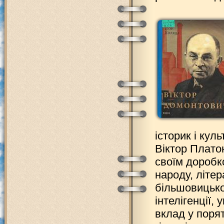
історик і кул
Віктор Плато
своїм доробк
народу, літе
більшовицько
інтелігенції,
вклад у поря