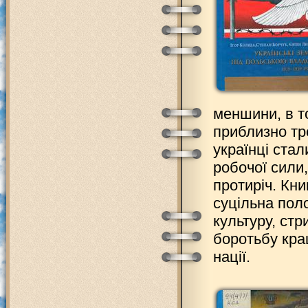
меншини, в то
приблизно тре
українці ста
робочої сили,
протиріч. Кни
суцільна пол
культуру, стр
боротьбу кра
нації.