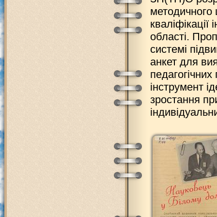
методичного 
кваліфікації 
області. Про
системі підв
анкет для ви
педагогічних 
інструмент ід
зростання пр
індивідуальни