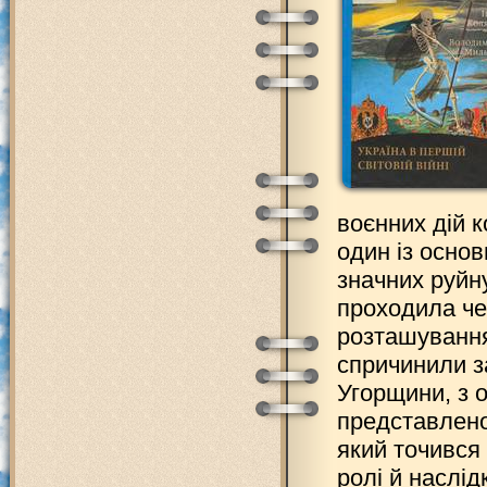
воєнних дій к
один із основ
значних руйн
проходила че
розташування
спричинили з
Угорщини, з од
представлено
який точився 
ролі й наслід