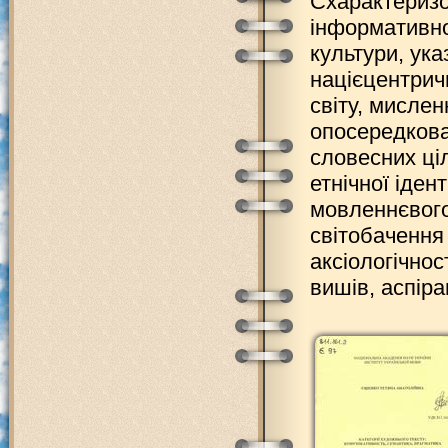
Схарактеризо
інформативно
культури, ука
націєцентрич
світу, мислен
опосередков
словесних ці
етнічної іден
мовленнєвого
світобачення
аксіологічнос
вишів, аспіра