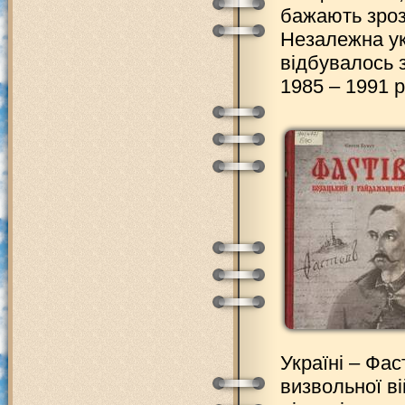
бажають зрозу
Незалежна ук
відбувалось 
1985 – 1991 р
Україні – Фас
визвольної ві