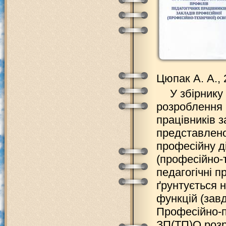
Цюпак А. А., 
У збірнику
розроблення 
працівників з
представлено
професійну д
(професійно-т
педагогічні п
ґрунтується н
функцій (завд
Професійно-пе
ЗП(ТП)О розр