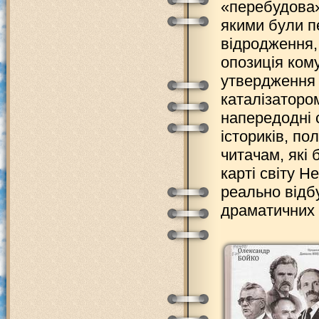
«перебудова»
якими були п
відродження,
опозиція ком
утвердження 
каталізаторо
напередодні с
істориків, по
читачам, які 
карті світу Н
реально відб
драматичних п