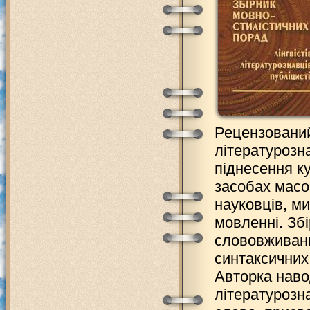
Рецензований
літературозн
піднесення к
засобах масо
науковців, ми
мовленні. Зб
слововживанн
синтаксичних 
Авторка навод
літературозна