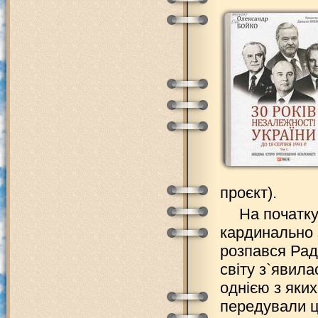
проєкт).
На початку
кардинально з
розпався Радя
світу з`явил
однією з яких 
передували ц