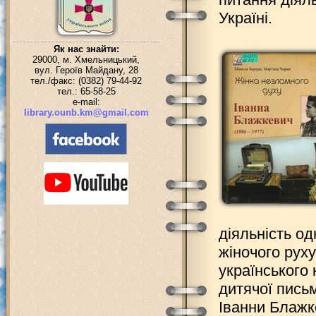
Україні.
Як нас знайти:
29000, м. Хмельницький,
вул. Героїв Майдану, 28
тел./факс: (0382) 79-44-92
тел.: 65-58-25
e-mail:
library.ounb.km@gmail.com
діяльність од
жіночого руху
українського 
дитячої пись
Іванни Блажк