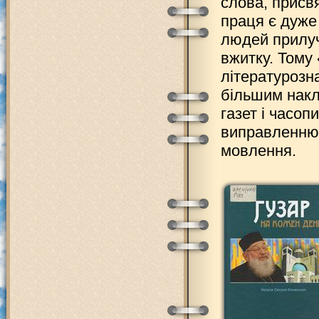
слова, присв
праця є дуже
людей прилуча
вжитку. Тому 
літературозна
більшим накл
газет і часоп
виправленню 
мовлення.