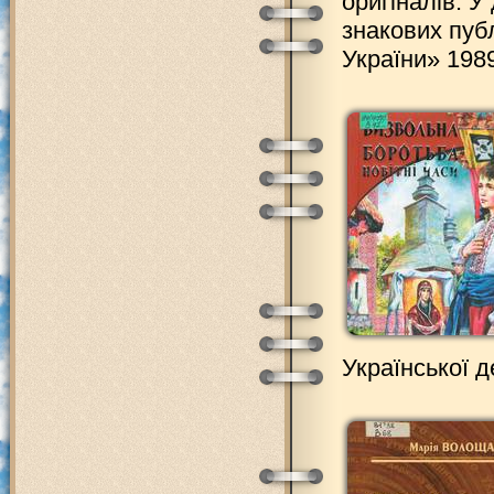
оригіналів. У
знакових пуб
України» 198
Української д