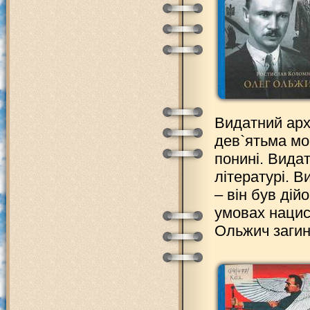
Видатний архе
дев`ятьма мо
понині. Видат
літературі. В
– він був дій
умовах нацист
Ольжич загин