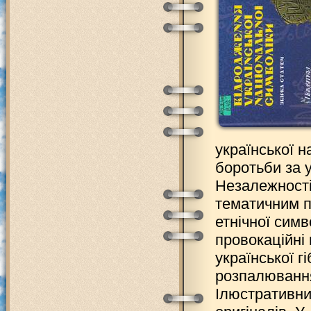
української н
боротьби за у
Незалежності.
тематичним п
етнічної симв
провокаційні
української г
розпалювання
Ілюстративни