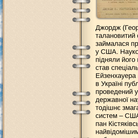
Джордж (Георг
талановитий 
займалася пр
у США. Науко
підняли його 
став спеціал
Ейзенхауера з
в Україні пуб
проведений у
державної нау
тодішнє змаг
систем – США
пан Кістяківс
найвідомішим