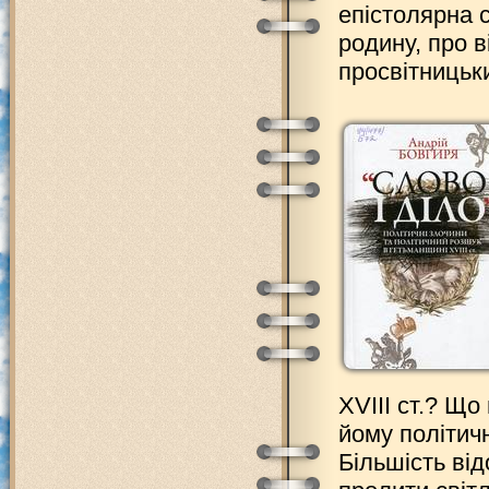
епістолярна 
родину, про 
просвітницьки
XVIII ст.? Що
йому політичн
Більшість ві