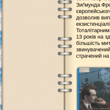
Зиґмунда Фро
європейськог
дозволив вип
екзистенціал
Тоталітарни
13 років на з
більшість ми
звинувачений
страчений на