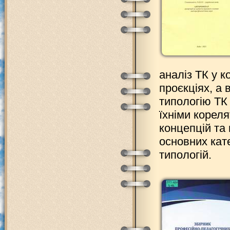
аналіз ТК у к
проєкціях, а 
типологію ТК 
їхніми корел
концепцій та п
основних кат
типологій.