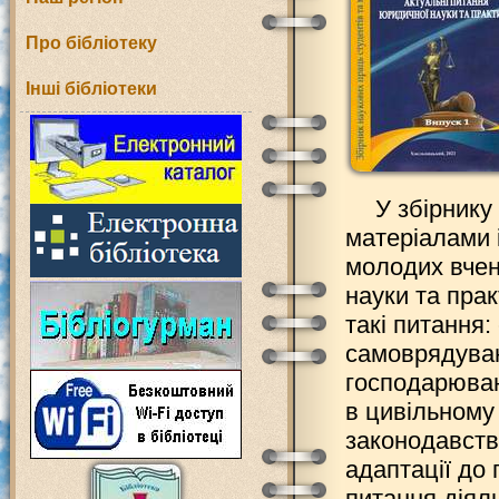
Про бібліотеку
Інші бібліотеки
У збірнику
матеріалами 
молодих вчен
науки та пра
такі питання:
самоврядуван
господарюван
в цивільному
законодавств
адаптації до
питання діял