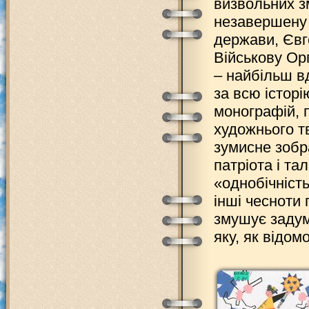
визвольних з
незавершену 
держави, Євг
Військову Орг
– найбільш вд
за всю історі
монографій, 
художнього т
зумисне зобр
патріота і та
«однобічність
інші чесноти
змушує задум
яку, як відом