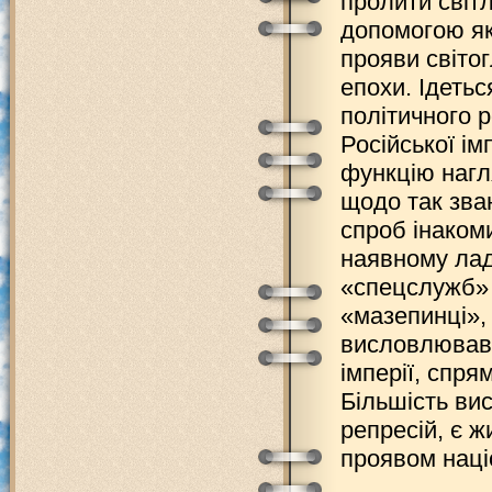
пролити світл
допомогою як
прояви світо
епохи. Ідеть
політичного 
Російської ім
функцію нагл
щодо так зва
спроб інаком
наявному лад
«спецслужб» н
«мазепинці»,
висловлювавс
імперії, спр
Більшість ви
репресій, є 
проявом наці