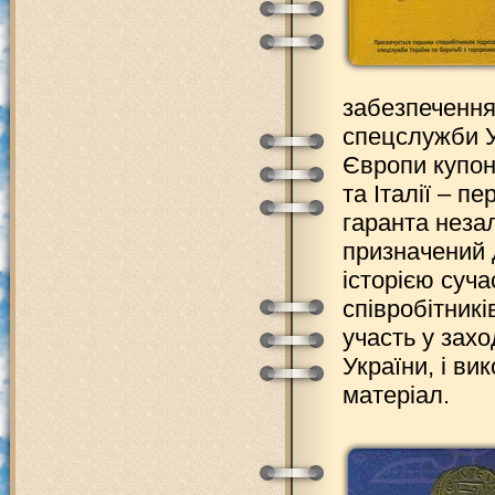
забезпечення
спецслужби Ук
Європи купон
та Італії – п
гаранта незал
призначений 
історією суча
співробітник
участь у зах
України, і в
матеріал.