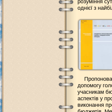
розуміння су
однієї з най
Пропонова
допомогу гол
учасникам бю
аспектів у пр
виконання пр
бюджетів. Ме