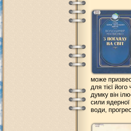
може призвест
для тієї його
думку він ілю
сили ядерної 
води, прогре