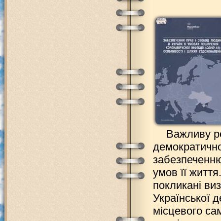
Важливу ро
демократично
забезпеченню
умов її життя
покликані виз
Української д
місцевого са