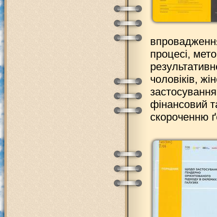
впровадження
процесі, мето
результативн
чоловіків, жі
застосування
фінансовий т
скороченню ґ