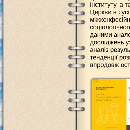
інституту, а 
Церкви в сус
міжконфесійн
соціологічног
даними анало
досліджень у
аналіз резул
тенденції роз
впродовж оста