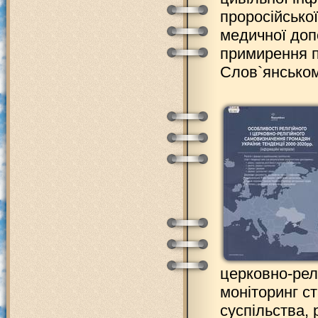
проросійської
медичної доп
примирення п
Слов`янськом
церковно-релі
моніторинг ст
суспільства, 