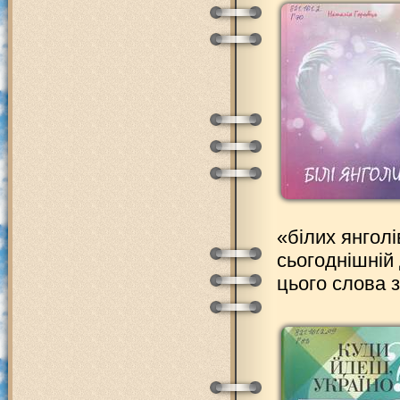
«білих янголі
сьогоднішній 
цього слова 