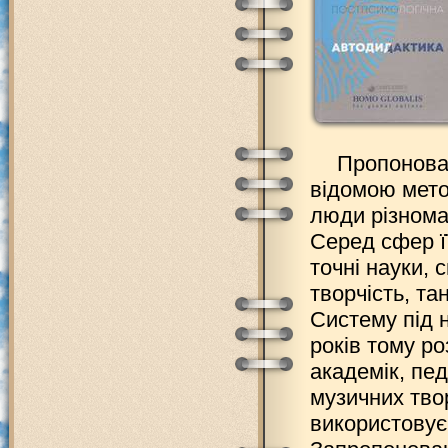
Пропонован
відомою мето
люди різноман
Серед сфер її
точні науки, 
творчість, та
Систему під 
років тому р
академік, пед
музичних твор
використовує 