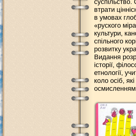
суспільство. 
втрати цінні
в умовах глоб
«руского мір
культури, кано
спільного кор
розвитку укра
Видання розр
історії, філос
етнології, учи
коло осіб, як
осмисленням у