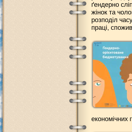
ґендерно слі
жінок та чоло
розподіл час
праці, спожи
економічних 