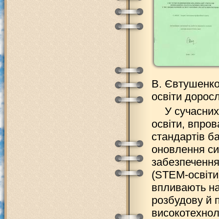
В. Євтушенко 
освіти доросли
У сучасни
освіти, впро
стандартів ба
оновлення си
забезпечення
(STEM-освіти)
впливають на
розбудову й п
високотехнол