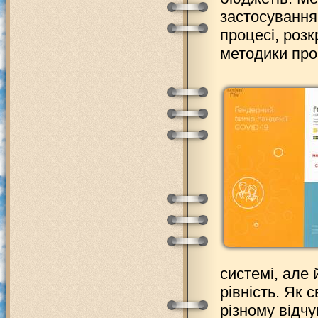
застосування
процесі, роз
методики про
системі, але
рівність. Як 
різному відч