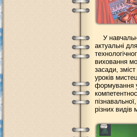
У навчаль
актуальні дл
технологічно
виховання мо
засади, зміст
уроків мисте
формування у
компетентнос
пізнавальної,
різних видів 