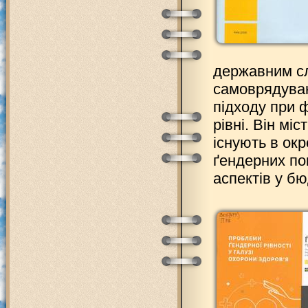
державним с
самоврядуван
підходу при ф
рівні. Він мі
існують в окр
ґендерних по
аспектів у б