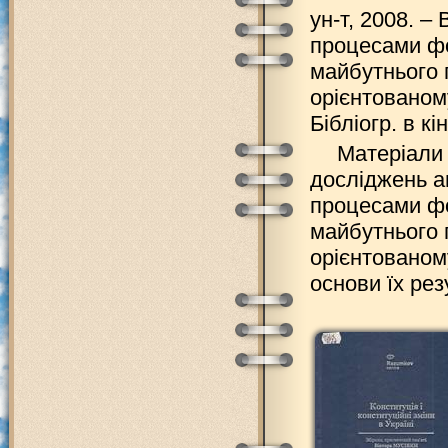
ун-т, 2008. –
процесами фо
майбутнього 
орієнтованому
Бібліогр. в кін
Матеріали 
досліджень а
процесами фо
майбутнього 
орієнтованом
основи їх рез