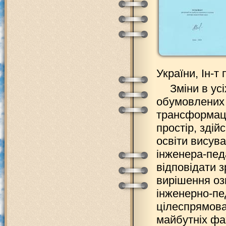
України, Ін-т 
Зміни в ус
обумовлених 
трансформаці
простір, зді
освіти висува
інженера-педа
відповідати з
вирішення оз
інженерно-пед
цілеспрямова
майбутніх фах