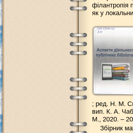
філантропія 
як у локальни
; ред. Н. М. 
вип. К. А. Ча
М., 2020. – 20
Збірник м