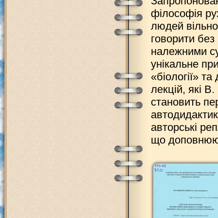
Запропонован
філософія ру
людей вільно 
говорити без
належними су
унікальне при
«біології» та
лекцій, які В
становить пе
автодидактики
авторські реп
що доповнюют