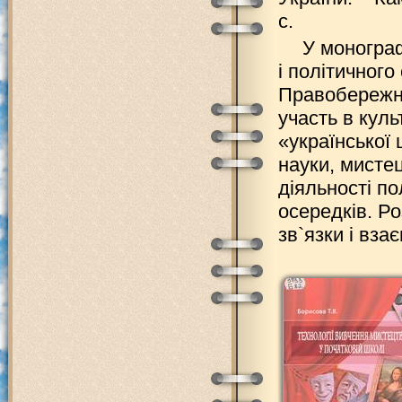
с.
У монограф
і політичног
Правобережній
участь в куль
«української 
науки, мисте
діяльності по
осередків. Ро
зв`язки і вза