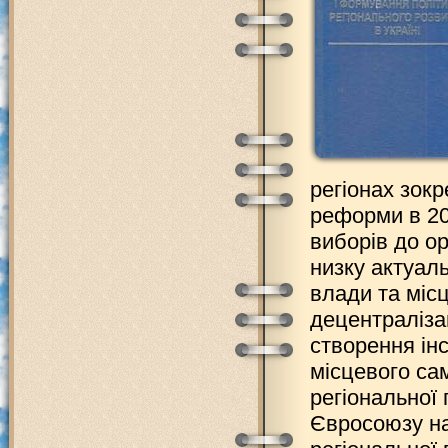
регіонах зок
реформи в 20
виборів до о
низку актуал
влади та міс
децентралізац
створення інс
місцевого са
регіональної 
Євросоюзу на