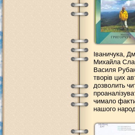
Іваничука, Д
Михайла Слаб
Василя Рубан
творів цих ав
дозволить чит
проаналізуват
чимало факти
нашого народу