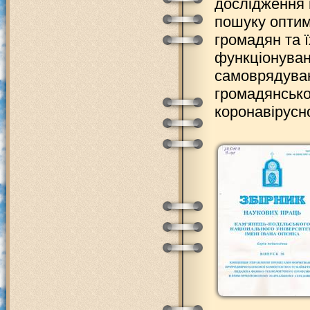
дослідження 
пошуку оптим
громадян та ї
функціонуван
самоврядуванн
громадянсько
коронавірусн