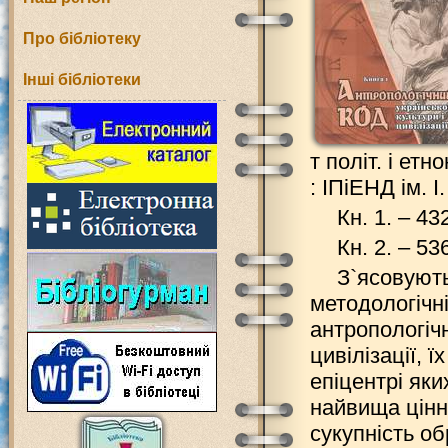
Про бібліотеку
Інші бібліотеки
т політ. і етн
: ІПіЕНД ім. І
Кн. 1. – 432
Кн. 2. – 536
З`ясовують
методологічн
антропологічн
цивілізації, ї
епіцентрі яки
найвища цінні
сукупність обр