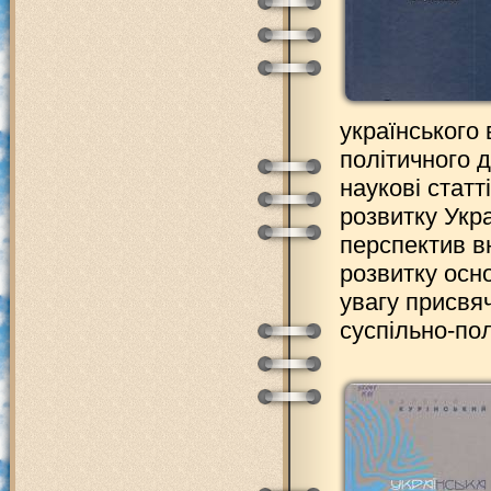
українського
політичного д
наукові статт
розвитку Укр
перспектив в
розвитку осн
увагу присвяч
суспільно-пол