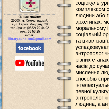
соціокультур
комплексом с
людини або г
Як нас знайти:
29000, м. Хмельницький,
архетипах, ме
вул. Героїв Майдану, 28
моральному і 
тел./факс: (0382) 79-44-92
тел.: 65-58-25
соціальній ор
e-mail:
library.ounb.km@gmail.com
та цивілізаці
успадковувати
антропологічн
різних етапах
часів до суча
мислення люди
способів спр
інтелектуальн
певної культу
антропологіч
людина, а ант