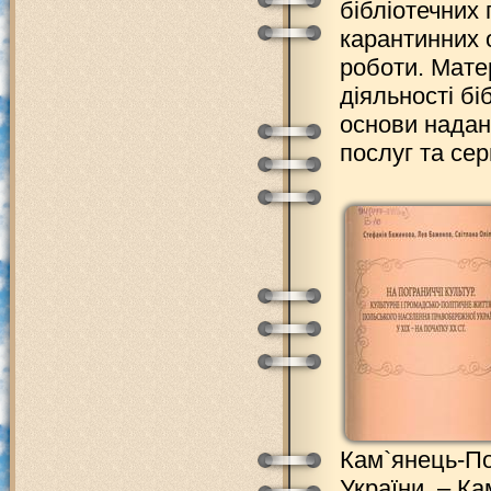
бібліотечних 
карантинних 
роботи. Мате
діяльності бі
основи надан
послуг та серв
Кам`янець-Под
України. – Ка