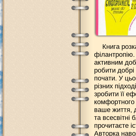
Книга розк
філантропію.
активним доб
робити добрі 
почати. У ць
різних підход
зробити її е
комфортного 
ваше життя, 
та всесвітні 
прочитаєте іс
Авторка наво