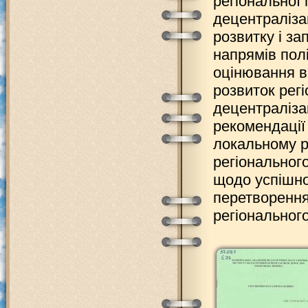
регіональної
децентраліза
розвитку і за
напрямів пол
оцінювання в
розвиток рег
децентралізац
рекомендації 
локальному рі
регіональног
щодо успішно
перетворення
регіонального