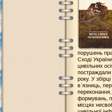
порушень пра
Сході України
цивільних ос
постраждали в
року. У збір
в`язниць, пер
переконання,
формувань, п
місцях несво
цивільної ін