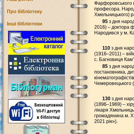
Фарфоровського (
професора. Народ
Про бібліотеку
Хмельницького) р
95
з дня наро
Інші бібліотеки
2016) – доктора 
Народився у м. К
110
з дня нар
(1916–2011) – ві
с. Багновиця Кам
85
з дня наро
постановника, ди
кінематографісті
Чемеровецького (
130
з дня нар
(1896–1969) – хір
лікаря Хмельницьк
громадянина м. Х
2021 рік»).