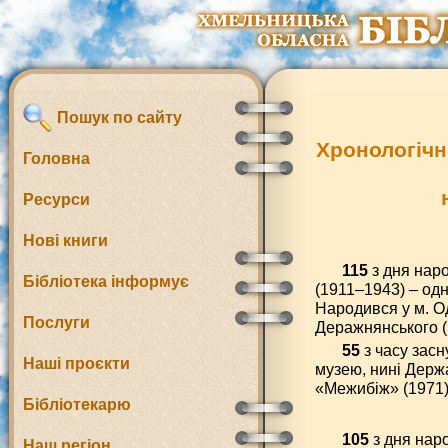
Пошук по сайту
Хронологічн
Головна
Ресурси
Нові книги
115
з дня нар
Бібліотека інформує
(1911–1943) – одн
Народився у м. Од
Послуги
Деражнянського (
55
з часу засн
Наші проєкти
музею, нині Держ
«Межибіж» (1971).
Бібліотекарю
105
з дня нар
Наш регіон