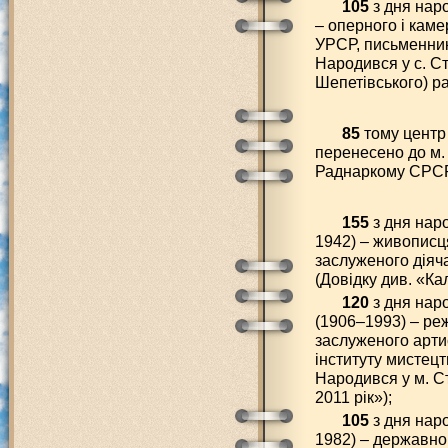
105
з дня нар
– оперного і каме
УРСР, письменника
Народився у с. С
Шепетівського) ра
85
тому центр 
перенесено до м. 
Раднаркому СРСР,
155
з дня нар
1942) – живописц
заслуженого діяч
(Довідку див. «Ка
120
з дня нар
(1906–1993) – ре
заслуженого арти
інституту мистецт
Народився у м. С
2011 рік»);
105
з дня нар
1982) – державно