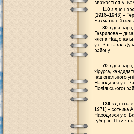
вважається м. Ка
110
з дня нар
(1916–1943) – Ге
Бахматівці Хмель
80
з дня наро
Гаврилова – диза
члена Національно
у с. Заставля Дун
району.
70
з дня наро
хірурга, кандида
національного уні
Народився у с. З
Подільського) рай
130
з дня нар
1971) – сотника А
Народився у с. Б
губернії. Помер т