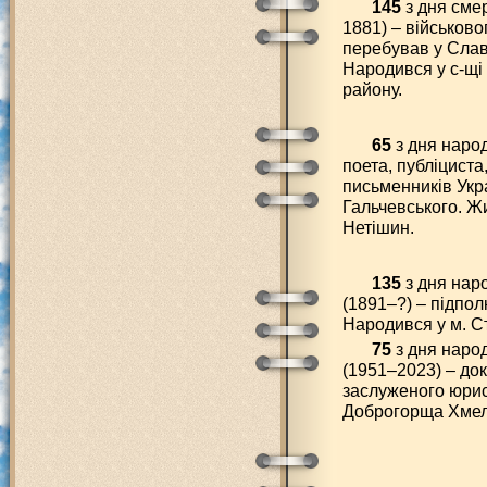
145
з дня сме
1881) – військово
перебував у Славу
Народився у с-щі
району.
65
з дня наро
поета, публіциста
письменників Укра
Гальчевського. Жи
Нетішин.
135
з дня нар
(1891–?) – підпол
Народився у м. С
75
з дня наро
(1951–2023) – до
заслуженого юрис
Доброгорща Хмел