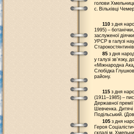
голови Хмельниць
с. Вільхівці Чеме
110
з дня нар
1995) – ботанічки
заслуженої діячк
УРСР в галузі нау
Старокостянтинів
85
з дня наро
у галузі зв’язку,
«Міжнародна Акад
Слобідка Глушков
району.
115
з дня нар
(1911–1985) – пи
Державної премії
Шевченка. Дитячі 
Подільський. (Дов
105
з дня нар
Героя Соціалістич
складі м. Хмельн