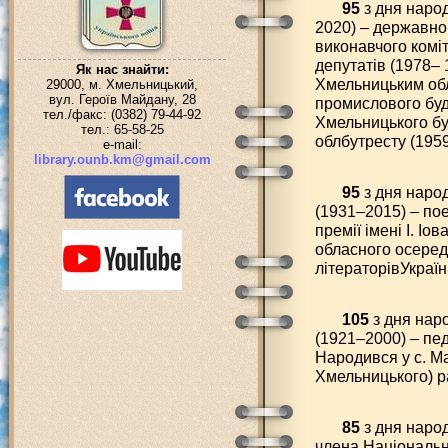
95
з дня наро
2020) – державно
виконавчого комі
депутатів (1978– 
Як нас знайти:
Хмельницьким обл
29000, м. Хмельницький,
вул. Героїв Майдану, 28
промислового буд
тел./факс: (0382) 79-44-92
Хмельницького бу
тел.: 65-58-25
облбутресту (195
e-mail:
library.ounb.km@gmail.com
95
з дня наро
(1931–2015) – пое
премії імені І. Іо
обласного осередк
літераторівУкраї
105
з дня нар
(1921–2000) – пед
Народився у с. М
Хмельницького) р
85
з дня наро
члена Національн