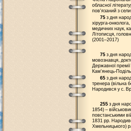
обласної літерату
пов’язаний з сел
75
з дня наро
хірурга-онколога,
медичних наук, 
Літописця, голов
(2001–2017)
75
з дня наро
мовознавця, докт
Державної премії 
Кам’янець-Поділь
65
з дня наро
тренера (вільна б
Народився у с. Вр
255
з дня нар
1854) – військови
повстанськими ві
1831 рр. Народивс
Хмельницького) ра