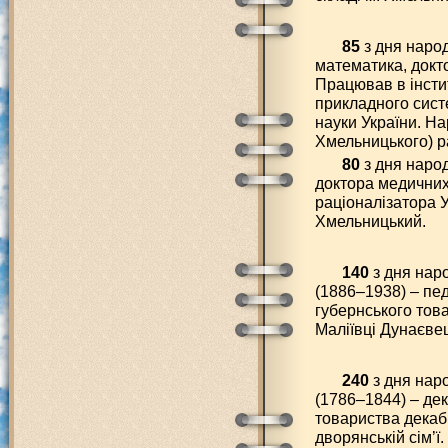
85
з дня наро
математика, докт
Працював в інстит
прикладного систе
науки України. На
Хмельницького) р
80
з дня наро
доктора медичних
раціоналізатора У
Хмельницький.
140
з дня нар
(1886–1938) – пед
губернського тов
Маліївці Дунаєве
240
з дня нар
(1786–1844) – дек
товариства декабр
дворянській сім’