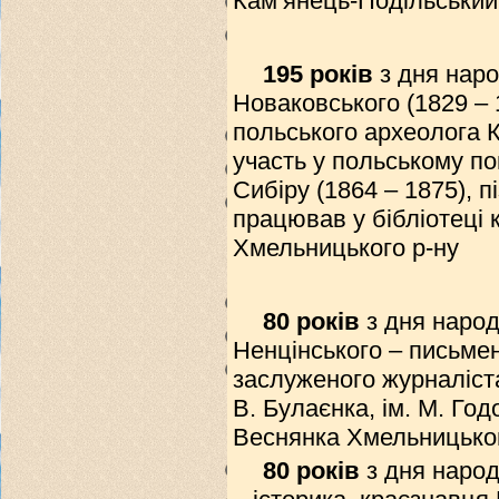
Кам’янець-Подільський 
195 років
з дня нар
Новаковського (1829 – 1
польського археолога К.
участь у польському по
Сибіру (1864 – 1875), п
працював у бібліотеці 
Хмельницького р-ну
80 років
з дня наро
Ненцінського – письмен
заслуженого журналіста
В. Булаєнка, ім. М. Год
Веснянка Хмельницьког
80 років
з дня народ