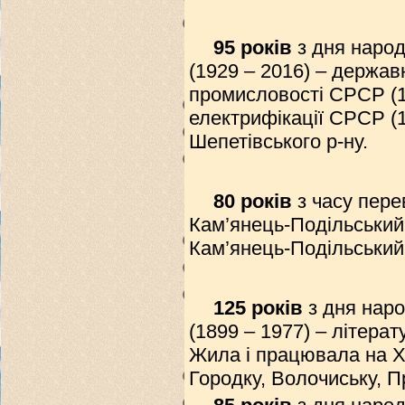
95 років
з дня наро
(1929 – 2016) – державн
промисловості СРСР (19
електрифікації СРСР (1
Шепетівського р-ну.
80 років
з часу пере
Кам’янець-Подільський
Кам’янець-Подільський
125 років
з дня нар
(1899 – 1977) – літера
Жила і працювала на Хм
Городку, Волочиську, П