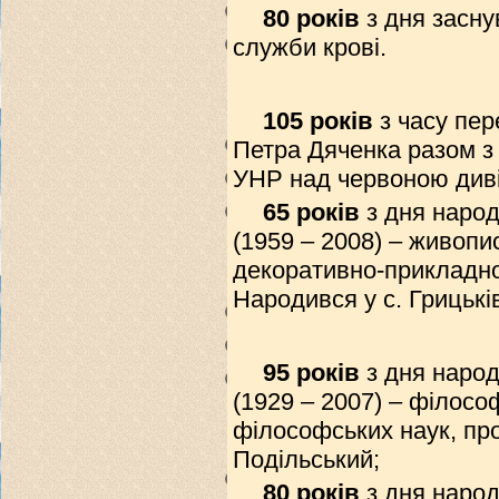
80 років
з дня засну
служби крові.
105 років
з часу пер
Петра Дяченка разом з 
УНР над червоною диві
65 років
з дня народ
(1959 – 2008) – живопи
декоративно-прикладно
Народився у с. Грицькі
95 років
з дня наро
(1929 – 2007) – філосо
філософських наук, пр
Подільський;
80 років
з дня наро