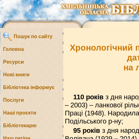
Пошук по сайту
Хронологічний п
Головна
да
Ресурси
на 
Нові книги
Бібліотека інформує
110 років
з дня наро
Послуги
– 2003) – ланкової ріль
Праці (1948). Народила
Наші проєкти
Подільського р-ну;
Бібліотекарю
95 років
з дня наро
Волівача (1929 – 2014) 
Наш регіон