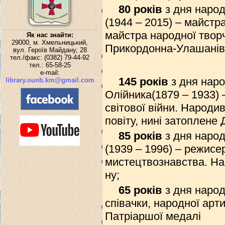
80 років
з дня народ
(1944 – 2015) – майст
майстра народної творч
Як нас знайти:
29000, м. Хмельницький,
Прикордонна-Улашанівк
вул. Героїв Майдану, 28
тел./факс: (0382) 79-44-92
тел.: 65-58-25
e-mail:
145 років
з дня наро
library.ounb.km@gmail.com
Олійника(1879 – 1933) 
світової війни. Народи
повіту, нині затоплене
85 років
з дня наро
(1939 – 1996) – режисе
мистецтвознавства. На
ну;
65 років
з дня народ
співачки, народної арт
Патріаршої медалі