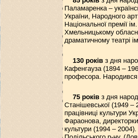
85 років
з дня наро
Паламаренка – українс
України, Народного арт
Національної премії ім.
Хмельницькому обласн
драматичному театрі ім
130 років
з дня наро
Кафенгауза (1894 – 1969
професора. Народився 
75 років
з дня народ
Станішевської (1949 – 
працівниці культури Укр
Фараонова, директорки
культури (1994 – 2004)
Подільського р-ну. (До