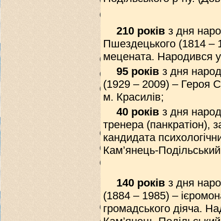
210 років
з дня нар
Пшездецького (1814 – 1
мецената. Народився у
95 років
з дня наро
(1929 – 2009) – Героя 
м. Красилів;
40 років
з дня народ
тренера (панкратіон), 
кандидата психологічни
Кам’янець-Подільський
140 років
з дня нар
(1884 – 1985) – ієромо
громадського діяча. На