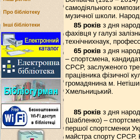
самодіяльного компози
Про бібліотеку
музичної школи. Народ
85 років
з дня народ
Інші бібліотеки
фахівця у галузі заліз
технічнихнаук, професо
65 років
з дня народ
– спортсмена, кандидат
СРСР, заслуженого тре
працівника фізичної кул
громадянина м. Нетіши
Хмельницький.
85 років
з дня наро
(Шабленко) – спортсмен
першої спортсменки Укр
майстра спорту СРСР. 