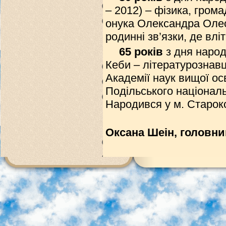
– 2012) – фізика, гром
онука Олександра Олес
родинні зв’язки, де влі
65 років
з дня наро
Кеби – літературознавц
Академії наук вищої ос
Подільського національн
Народився у м. Старок
Підг
Оксана Шеін, головни