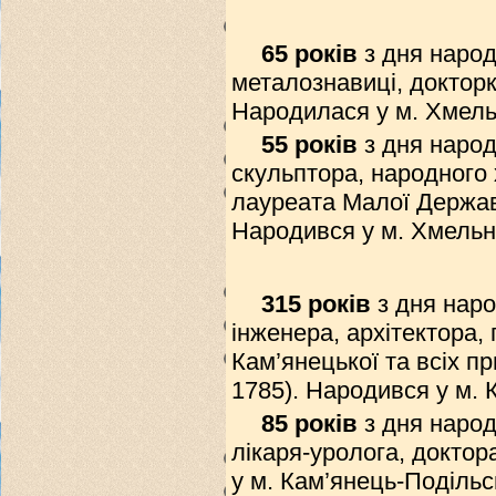
65 років
з дня народ
металознавиці, докторк
Народилася у м. Хмель
55 років
з дня наро
скульптора, народного 
лауреата Малої Державн
Народився у м. Хмельн
315 років
з дня наро
інженера, архітектора,
Кам’янецької та всіх п
1785). Народився у м. 
85 років
з дня наро
лікаря-уролога, докто
у м. Кам’янець-Подільс