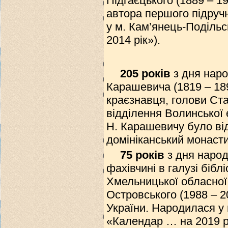
Підгаєцького (1889 – 19
автора першого підручн
у м. Кам’янець-Подільс
2014 рік»).
205 років
з дня нар
Карашевича (1819 – 1897
краєзнавця, голови Ста
відділення Волинської 
Н. Карашевичу було ві
домініканський монасти
75 років
з дня народ
фахівчині в галузі бібл
Хмельницької обласної 
Островського (1988 – 2
України. Народилася у 
«Календар … на 2019 рі