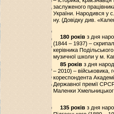
– історика, краєзнавця
заслуженого працівника
України. Народився у с
ну. (Довідку див. «Кале
180 років
з дня нар
(1844 – 1937) – скрипал
керівника Подільськог
музичної школи у м. Ка
85 років
з дня народ
– 2010) – військовика,
кореспондента Академії
Державної премії СРСР у
Маленки Хмельницького
135 років
з дня нар