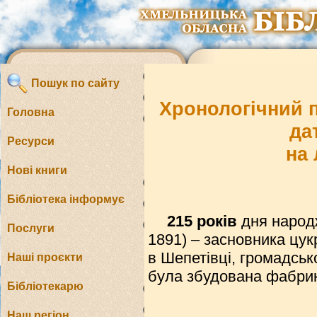
Пошук по сайту
Хронологічний п
Головна
да
Ресурси
на 
Нові книги
Бібліотека інформує
215 років
дня народж
Послуги
1891) – засновника цук
в Шепетівці, громадсько
Наші проєкти
була збудована фабрик
Бібліотекарю
Наш регіон