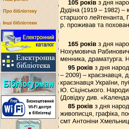
105 років
з дня нар
Дудіна (1919 – 1982) –
Про бібліотеку
старшого лейтенанта, 
Інші бібліотеки
р. проживав та похован
165 років
з дня нар
Нохумовича Рабиновича)
менника, драматурга. Н
95 років
з дня народ
– 2009) – краєзнавця, 
краєзнавця України, пу
Ю. Сіцінського. Народи
(Довідку див. «Календа
85 років
з дня наро
живописця, графіка, по
смт Антоніни Хмельниць