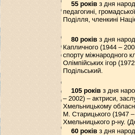
55 років
з дня народ
педагогині, громадської
Поділля, членкині Наці
80 років
з дня наро
Капличного (1944 – 200
спорту міжнародного кл
Олімпійських ігор (1972
Подільський.
105 років
з дня наро
– 2002) – актриси, зас
Хмельницькому обласно
М. Старицького (1947 –
Хмельницького р-ну. (Д
60 років
з дня наро