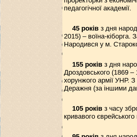
проректорки з економіч
педагогічної академії.
45 років
з дня народ
2015) – воїна-кіборга.
Народився у м. Старок
155 років
з дня нар
Дроздовського (1869 – 
хорунжого армії УНР. З 
Деражня (за іншими дан
105 років
з часу збр
кривавого єврейського 
95 років
з дня наро