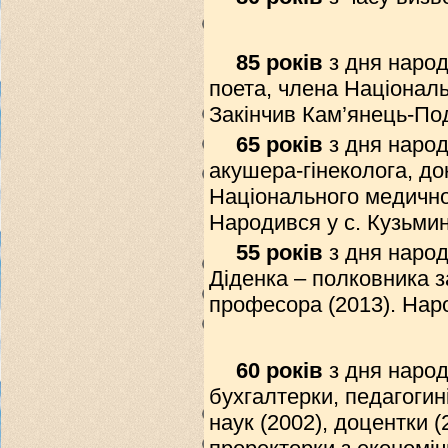
85 років
з дня народ
поета, члена Національ
Закінчив Кам’янець-Под
65 років
з дня наро
акушера-гінеколога, д
Національного медичног
Народився у с. Кузьми
55 років
з дня наро
Діденка – полковника за
професора (2013). Нар
60 років
з дня народ
бухгалтерки, педагогин
наук (2002), доцентки (