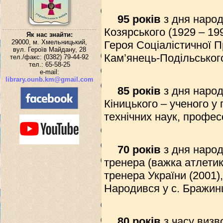
95 років
з дня наро
Козярського (1929 – 19
Як нас знайти:
29000, м. Хмельницький,
Героя Соціалістичної П
вул. Героїв Майдану, 28
Кам’янець-Подільського
тел./факс: (0382) 79-44-92
тел.: 65-58-25
e-mail:
library.ounb.km@gmail.com
85 років
з дня наро
Кіницького – ученого у 
технічних наук, профе
70 років
з дня наро
тренера (важка атлетик
тренера України (2001),
Народився у с. Бражинц
80 років
з часу визво