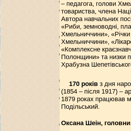
– педагога, голови Хме
товариства, члена Наці
Автора навчальних посі
«Риби, земноводні, пла
Хмельниччини», «Річки
Хмельниччини», «Лікар
«Комплексне краєзнавч
Полонщини» та низки по
Храбузна Шепетівськог
170 років
з дня нар
(1854 – після 1917) – а
1879 роках працював м
Подільський.
Підг
Оксана Шеін, головни