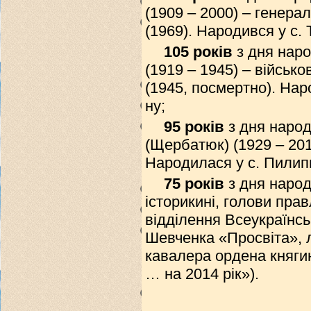
(1909 – 2000) – генера
(1969). Народився у с.
105 років
з дня наро
(1919 – 1945) – військ
(1945, посмертно). Нар
ну;
95 років
з дня народ
(Щербатюк) (1929 – 201
Народилася у с. Пилип
75 років
з дня народ
історикині, голови пра
відділення Всеукраїнськ
Шевченка «Просвіта», л
кавалера ордена княгині
… на 2014 рік»).