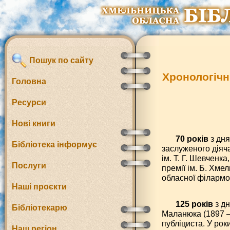
Пошук по сайту
Хронологічн
Головна
Ресурси
Нові книги
70 років
з дня
Бібліотека інформує
заслуженого діяч
ім. Т. Г. Шевченка
Послуги
премії ім. Б. Хме
обласної філармон
Наші проєкти
125 років
з д
Бібліотекарю
Маланюка (1897 – 
публіциста. У рок
Наш регіон