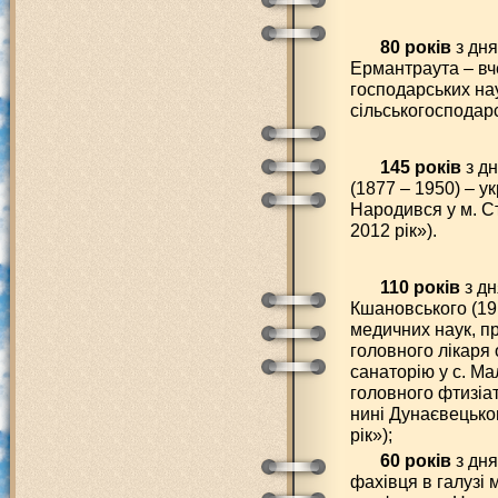
80 років
з дн
Ермантраута – вч
господарських на
сільськогосподарс
145 років
з д
(1877 – 1950) – у
Народився у м. С
2012 рік»).
110 років
з дн
Кшановського (191
медичних наук, п
головного лікаря
санаторію у с. Ма
головного фтизіат
нині Дунаєвецько
рік»);
60 років
з дня
фахівця в галузі 