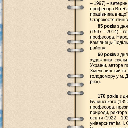
– 1997) – ветерин
професора Вітебс
працівника вищої 
Старокостянтинів
85 років
з дн
(1937 – 2014) – г
професора. Народ
Кам’янець-Подільс
району;
60 років
з дня
художника, скульп
України, автора 
Хмельницький та 
голодомору у м. Д
рік»).
170 років
з д
Бучинського (1852 
професора, прези
природи, ректора
освіти (1922 – 19
університет ім. І