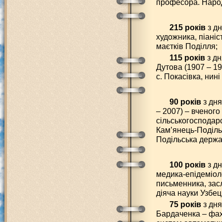
професора. Народ
215 років
з дн
художника, піані
маєтків Поділля;
115 років
з д
Дутова (1907 – 19
с. Покасівка, нині
90 років
з дня
– 2007) – вченого
сільськогосподар
Кам’янець-Подільс
Подільська держа
100 років
з д
медика-епідеміол
письменника, зас
діяча науки Узбец
75 років
з дня
Бардаченка – фах