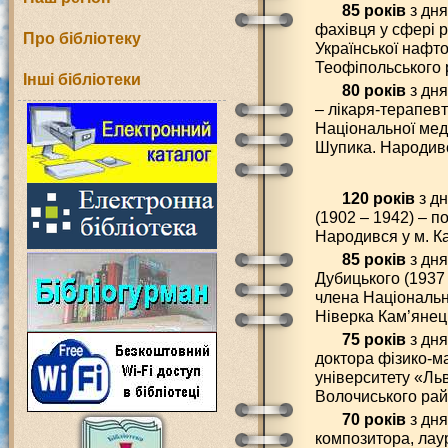
85 років
з дня
фахівця у сфері 
Про бібліотеку
Української нафто
Теофіпольського 
Інші бібліотеки
80 років
з дня
– лікаря-терапев
Національної меди
Шупика. Народивс
120 років
з д
(1902 – 1942) – п
Народився у м. К
85 років
з дн
Дубицького (1937 
члена Національно
Ніверка Кам’янец
75 років
з дня
доктора фізико-м
університету «Льв
Волочиського рай
70 років
з дня
композитора, лаур