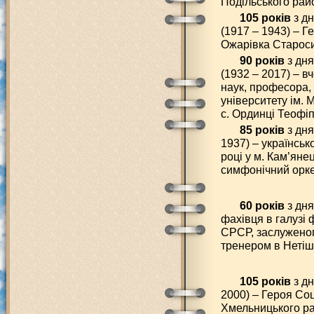
Подільського рай
105 років
з д
(1917 – 1943) – Г
Ожарівка Староси
90 років
з дн
(1932 – 2017) – в
наук, професора,
університету ім. 
с. Ординці Теофі
85 років
з дня
1937) – українськ
році у м. Кам’яне
симфонічний орке
60 років
з дня
фахівця в галузі 
СРСР, заслуженог
тренером в Нетіш
105 років
з дн
2000) – Героя Соц
Хмельницького ра