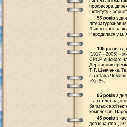
систем автоматики
професора, дире
Інституту кіберне
55 років
з дня
літературознавця
Львівського націо
Народилася у м. 
105 років
з дн
(1917 – 2005) – 
СРСР, дійсного ч
Державних премій
Т. Г. Шевченка. Т
с. Летава Чемеро
«Хліб».
85 років
з дн
– архітектора, чл
багатьох архітект
комплексів. Наро
45 років
з час
для юнацтва (1977