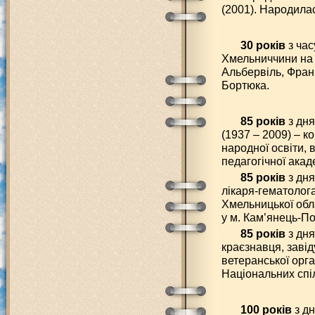
(2001). Народилас
30 років
з час
Хмельниччини на 
Альбервіль, Фран
Бортюка.
85 років
з дня
(1937 – 2009) – к
народної освіти,
педагогічної акад
85 років
з дня
лікаря-гематолога
Хмельницької обл
у м. Кам’янець-По
85 років
з дн
краєзнавця, заві
ветеранської орга
Національних спіл
100 років
з дн