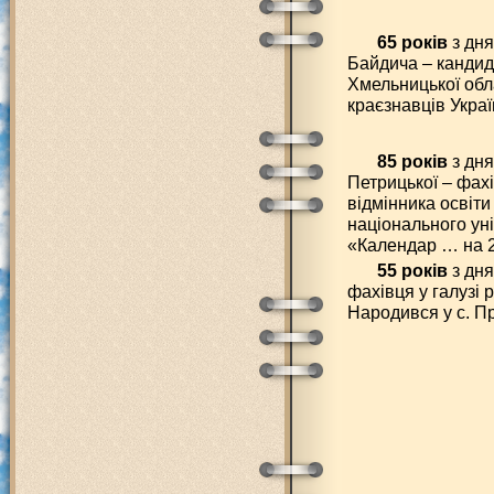
65 років
з дн
Байдича – кандида
Хмельницької обла
краєзнавців Украї
85 років
з дн
Петрицької – фахі
відмінника освіти
національного уні
«Календар … на 2
55 років
з дня
фахівця у галузі р
Народився у с. П