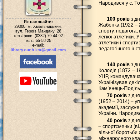
Народився у с. То
100 років
з д
Як нас знайти:
Жабенка (1922 – 2
29000, м. Хмельницький,
спорту, педагога
вул. Героїв Майдану, 28
тел./факс: (0382) 79-44-92
легкої атлетики. 
тел.: 65-58-25
атлетики і спорт
e-mail:
педагогічного інст
library.ounb.km@gmail.com
140 років
з д
Колодія (1872 – 1
УНР, командувача 
Українізував декіл
Кам’янець-Поділь
70 років
з дня
(1952 – 2014) – у
академії, заслуже
України. Народив
40 років
з дня
– спортсменки (ві
вільної боротьби 
міжнародного кла