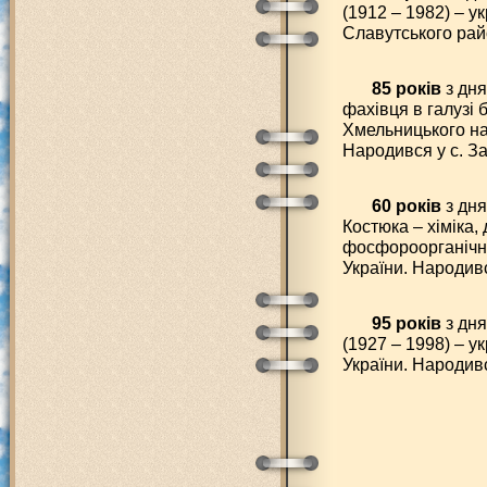
(1912 – 1982) – у
Славутського рай
85 років
з дня
фахівця в галузі 
Хмельницького нац
Народився у с. З
60 років
з дн
Костюка – хіміка, 
фосфороорганічних
України. Народивс
95 років
з дн
(1927 – 1998) – у
України. Народивс