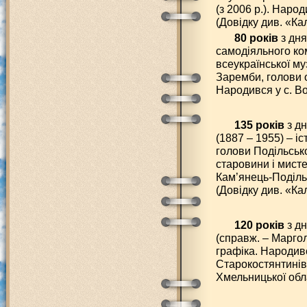
(з 2006 р.). Наро
(Довідку див. «Ка
80 років
з дн
самодіяльного ко
всеукраїнської муз
Заремби, голови 
Народився у с. В
135 років
з д
(1887 – 1955) – і
голови Подільськ
старовини і мист
Кам’янець-Поділь
(Довідку див. «Ка
120 років
з дн
(справж. – Маргол
графіка. Народив
Старокостянтинівс
Хмельницької обла