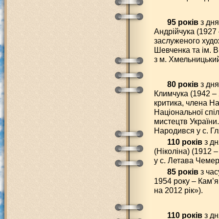
95 років
з дн
Андрійчука (1927 
заслуженого худож
Шевченка та ім. В
з м. Хмельницький
80 років
з дн
Климчука (1942 –
критика, члена На
Національної спіл
мистецтв України
Народився у с. Г
110 років
з дн
(Ніколіна) (1912 
у с. Летава Чеме
85 років
з час
1954 року – Кам’
на 2012 рік»).
110 років
з д