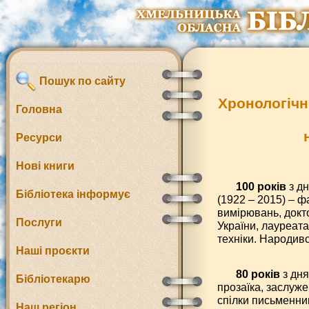
Пошук по сайту
Хронологічн
Головна
Ресурси
Нові книги
100 років
з д
Бібліотека інформує
(1922 – 2015) – ф
вимірювань, докт
Послуги
України, лауреата
техніки. Народивс
Наші проєкти
80 років
з дня
Бібліотекарю
прозаїка, заслуже
спілки письменник
Наш регіон