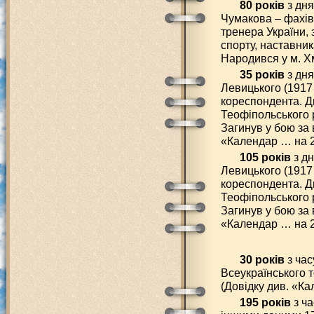
80 років
з дн
Чумакова – фахівц
тренера України, 
спорту, наставник
Народився у м. Х
35 років
з дн
Левицького (1917 
кореспондента. Д
Теофіпольського 
Загинув у бою за
«Календар … на 2
105 років
з д
Левицького (1917 
кореспондента. Д
Теофіпольського 
Загинув у бою за
«Календар … на 2
30 років
з час
Всеукраїнського т
(Довідку див. «Ка
195 років
з ча