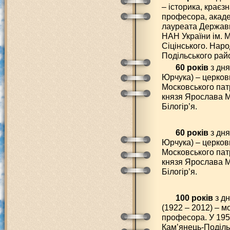
– історика, краєз
професора, академ
лауреата Державно
НАН України ім. М
Сіцінського. Наро
Подільського райо
60 років
з дн
Юрчука) – церков
Московського патр
князя Ярослава М
Білогір’я.
60 років
з дн
Юрчука) – церков
Московського патр
князя Ярослава М
Білогір’я.
100 років
з д
(1922 – 2012) – м
професора. У 1950
Кам’янець-Поділь