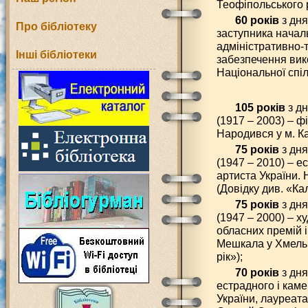
Теофіпольського 
60 років
з дн
Про бібліотеку
заступника началь
адміністративно-
Інші бібліотеки
забезпечення вик
Національної спіл
105 років
з д
(1917 – 2003) – ф
Народився у м. К
75 років
з дня
(1947 – 2010) – е
артиста України. 
(Довідку див. «Ка
75 років
з дн
(1947 – 2000) – х
обласних премій і
Мешкала у Хмельн
рік»);
70 років
з дня
естрадного і каме
України, лауреата