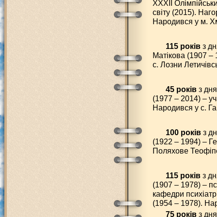
ХХХІІ Олімпійськи
світу (2015). Наго
Народився у м. Х
115 років
з дн
Матікова (1907 –
с. Лозни Летичівс
45 років
з дня
(1977 – 2014) – у
Народився у с. Га
100 років
з д
(1922 – 1994) – Г
Поляхове Теофіпо
115 років
з д
(1907 – 1978) – п
кафедри психіатрі
(1954 – 1978). На
75 років
з дня