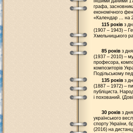
іншими даними 17
графа, засновник
економічного фено
«Календар … на 2
115 років
з дн
(1907 – 1943) – 
Хмельницького ра
85 років
з дн
(1937 – 2010) – 
професора, компо
композиторів Укра
Подільському педа
135 років
з д
(1887 – 1972) – п
публіциста. Народ
і похований. (Дов
30 років
з дня
українського вес
спорту України, б
(2016) на дистанц