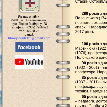
Старий Остропіль
280 років
з д
Як нас знайти:
Полонського (174
29000, м. Хмельницький,
першого архієрея
вул. Героїв Майдану, 28
єпархії. Народивс
тел./факс: (0382) 79-44-92
тел.: 65-58-25
2017 рік»).
e-mail:
library.ounb.km@gmail.com
100 років
з д
Мартинюка (1922 
(1976), професора
Полонського райо
90 років
з дня
(1932 – 2001) – л
професора. Народ
85 років
з дня
(1937 – 2011) – в
професора, лауреа
техніки. Народивс
65 років
з дня
– педагога, докто
наукової роботи Х