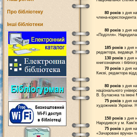
Про бібліотеку
80 років
з дня на
члена-кореспондента 
Інші бібліотеки
80 років
з дня на
«Поділля». Народилас
185 років
з дня н
редактора, видавця. 
130 років
з дня н
книгознавчих і бібліо
70 років
з дня на
Києві, редактора від
80 років
з дня на
національного універс
В. Булаєнка та імені 
75 років
з дня н
художників України. 
150 років
з дня н
Народився у м. Кам’я
75 років
з дня на
«Зачаровані вруна» та