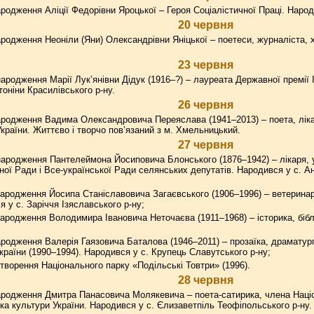
родження Аліції Федорівни Яроцької – Героя Соціалістичної Праці. Наро
20 червня
родження Неоніли (Яни) Олександрівни Яніцької – поетеси, журналіста, 
23 червня
ародження Марії Лук’янівни Дідук (1916–?) – лауреата Державної премії ІІ
оніни Красилівського р-ну.
26 червня
родження Вадима Олександровича Переяслава (1941–2013) – поета, ліка
України. Життєво і творчо пов’язаний з м. Хмельницький.
27 червня
ародження Пантелеймона Йосиповича Блонського (1876–1942) – лікаря, у
ної Ради і Все-української Ради селянських депутатів. Народився у с. Ан
ародження Йосипа Станіславовича Загаєвського (1906–1996) – ветеринарн
 у с. Заріччя Ізяславського р-ну;
ародження Володимира Івановича Неточаєва (1911–1968) – історика, бібл
родження Валерія Гаязовича Баталова (1946–2011) – прозаїка, драматурга
країни (1990–1994). Народився у с. Крупець Славутського р-ну;
творення Національного парку «Подільські Товтри» (1996).
28 червня
родження Дмитра Панасовича Молякевича – поета-сатирика, члена Націон
ка культури України. Народився у с. Єлизаветпіль Теофіпольського р-ну.