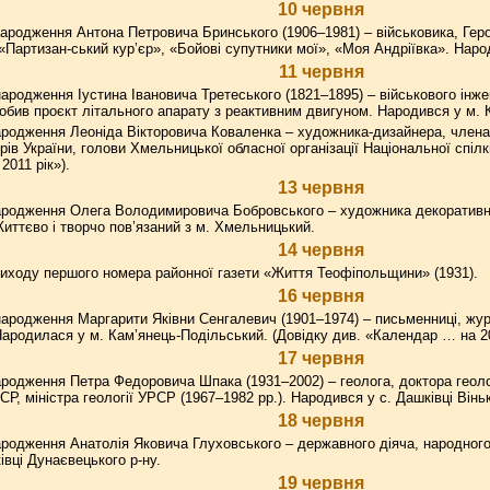
10 червня
ародження Антона Петровича Бринського (1906–1981) – військовика, Геро
 «Партизан-ський кур’єр», «Бойові супутники мої», «Моя Андріївка». Наро
11 червня
ародження Іустина Івановича Третеського (1821–1895) – військового інж
зробив проєкт літального апарату з реактивним двигуном. Народився у м.
родження Леоніда Вікторовича Коваленка – художника-дизайнера, члена 
ів України, голови Хмельницької обласної організації Національної спілки
2011 рік»).
13 червня
ародження Олега Володимировича Бобровського – художника декоративно
Життєво і творчо пов’язаний з м. Хмельницький.
14 червня
иходу першого номера районної газети «Життя Теофіпольщини» (1931).
16 червня
ародження Маргарити Яківни Сенгалевич (1901–1974) – письменниці, жур
ародилася у м. Кам’янець-Подільський. (Довідку див. «Календар … на 20
17 червня
родження Петра Федоровича Шпака (1931–2002) – геолога, доктора геолог
, міністра геології УРСР (1967–1982 рр.). Народився у с. Дашківці Віньк
18 червня
родження Анатолія Яковича Глуховського – державного діяча, народного 
івці Дунаєвецького р-ну.
19 червня