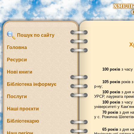
Пошук по сайту
Х
Головна
Ресурси
100 років
з часу 
Нові книги
105 років
років з
Бібліотека інформує
р-ну;
100 років
з дня н
Послуги
УРСР, лауреата премій
100 років
з часу 
університеті у Кам’ян
Наші проєкти
70 років
з дня на
у с. Рожична Шепетівс
Бібліотекарю
65 років
з дня на
Наш регіон
Національної спілки а