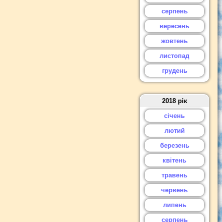
серпень
вересень
жовтень
листопад
грудень
2018 рік
січень
лютий
березень
квітень
травень
червень
липень
серпень