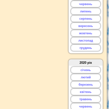
червень
липень
серпень
вересень
жовтень
листопад
грудень
2020 рік
січень
лютий
березень
квітень
травень
червень