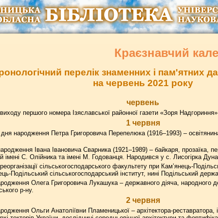
Краєзнавчий кал
ронологічний перелік знаменних і пам'ятних 
на червень 2021 року
червень
виходу першого номера Ізяславської районної газети «Зоря Надгориння» 
1 червня
 дня народження Петра Григоровича Перепелюка (1916–1993) – освітянин
ародження Івана Івановича Сварника (1921–1989) – байкаря, прозаїка, п
 імені С. Олійника та імені М. Годованця. Народився у с. Лисогірка Дуна
реорганізації сільськогосподарського факультету при Кам’янець-Поділь
ець-Подільський сільськогосподарський інститут, нині Подільський держа
родження Олега Григоровича Лукашука – державного діяча, народного де
ького р-ну.
2 червня
родження Ольги Анатоліївни Пламеницької – архітектора-реставратора, і
рхі-текторів України, дослідниці середньовічної архітектури та фортифік