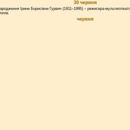
30 червня
ародження Ірини Борисівни Гурвич (1911–1995) – режисера-мультиплікат
ичів.
червня