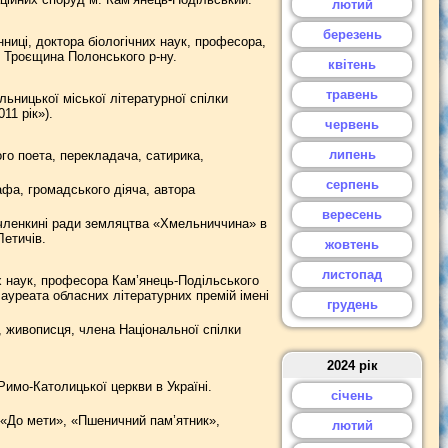
лютий
березень
ниці, доктора біологічних наук, професора,
. Троєщина Полонського р-ну.
квітень
травень
ьницької міської літературної спілки
11 рік»).
червень
липень
го поета, перекладача, сатирика,
серпень
афа, громадського діяча, автора
вересень
 членкині ради земляцтва «Хмельниччина» в
Летичів.
жовтень
листопад
х наук, професора Кам’янець-Подільського
 лауреата обласних літературних премій імені
грудень
 живописця, члена Національної спілки
2024 рік
имо-Католицької церкви в Україні.
січень
 «До мети», «Пшеничний пам’ятник»,
лютий