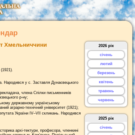
ендар
дат Хмельниччини
2026 рік
січень
лютий
(1921).
березень
квітень
а. Народився у с. Заставля Дунаєвецького
травень
ерекладача, члена Спілки письменників
євецького р-ну;
червень
ському державному українському
вний аграрно-технічний університет (1921);
путата України IV–VII скликань. Народився
2025 рік
січень
сторика архі-тектури, професора, членкині
аційних споруд м. Кам’янець-Подільський.