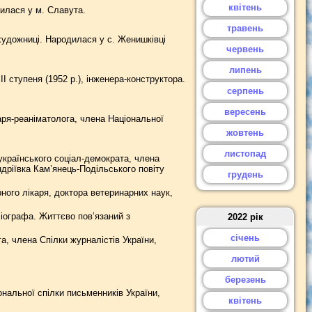
квітень
дилася у м. Славута.
травень
художниці. Народилася у с. Женишківці
червень
липень
І ступеня (1952 р.), інженера-конструктора.
серпень
вересень
ря-реаніматолога, члена Національної
жовтень
листопад
країнського соціал-демократа, члена
дріївка Кам’янець-Подільського повіту
грудень
ого лікаря, доктора ветеринарних наук,
іографа. Життєво пов’язаний з
2022 рік
січень
, члена Спілки журналістів України,
лютий
березень
альної спілки письменників України,
квітень