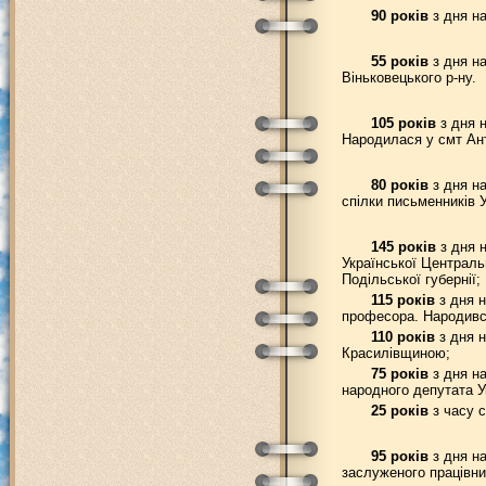
90 років
з дня на
55 років
з дня на
Віньковецького р-ну.
105 років
з дня н
Народилася у смт Ант
80 років
з дня на
спілки письменників 
145 років
з дня н
Української Централь
Подільської губернії;
115 років
з дня н
професора. Народився
110 років
з дня н
Красилівщиною;
75 років
з дня на
народного депутата У
25 років
з часу с
95 років
з дня на
заслуженого працівни