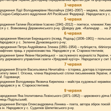
3 червня
родження Лідії Володимирівни Ніколайчук (1941–2007) – медика, письмен
Східно-Сибірського відділення АН Російської Федерації. Народилася у с
5 червня
родження Галини Йосипівни Ісаєнко (1941–2012) – поетеси, членкині Хмел
я у с. Вовковинці Деражнянського р-ну. (Довідку див. «Календар … на 20
6 червня
ародження Миколая Бернацького (псевд. Родоць) (1836–1901) – польсько
Народився у с. Зеленче Дунаєвецького р-ну;
ародження Петра Андрійовича Зленка (1891–1954) – публіциста, бібліогр
графічних праць з українознавства. Народився у м. Старокостянтинів;
родження Ірини Яківни Нагребецької – заслуженого журналіста України,
ділу державного управління газети «Урядовий кур’єр». Народилася у смт 
7 червня
родження Віталія Васильовича Нечитайла – історика, доктора історични
итету імені І. Огієнка, члена Національної спілки письменників України,
М. Годованця;
ародження Володимира Яковича Кирилюка – майстра художньої кераміки,
Народився у м. Старокостянтинів.
9 червня
ародження Яна Іполитовича Лєвінського (1871–1952) – церковного діяча Р
нець-Подільський;
родження Віктора Олександровича Лінника – поета, автора збірок поезій
 ін. Народився у с. Судилків Шепетівського р-ну.