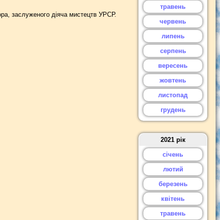
травень
ора, заслуженого діяча мистецтв УРСР.
червень
липень
серпень
вересень
жовтень
листопад
грудень
2021 рік
січень
лютий
березень
квітень
травень