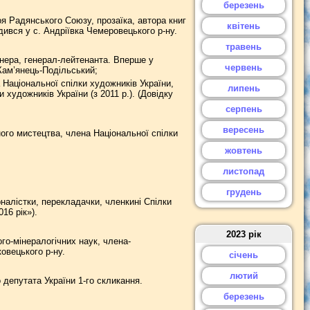
березень
я Радянського Союзу, прозаїка, автора книг
квітень
дився у с. Андріївка Чемеровецького р-ну.
травень
енера, генерал-лейтенанта. Вперше у
червень
 Кам’янець-Подільський;
Національної спілки художників України,
липень
 художників України (з 2011 р.). (Довідку
серпень
вересень
го мистецтва, члена Національної спілки
жовтень
листопад
грудень
налістки, перекладачки, членкині Спілки
16 рік»).
2023 рік
о-мінералогічних наук, члена-
овецького р-ну.
січень
лютий
депутата України 1-го скликання.
березень