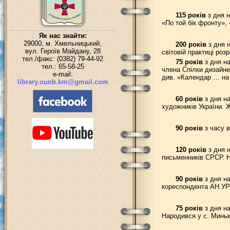
115 років
з дня н
«По той бік фронту»,
Як нас знайти:
29000, м. Хмельницький,
200 років
з дня н
вул. Героїв Майдану, 28
світовій практиці ро
тел./факс: (0382) 79-44-92
75 років
з дня на
тел.: 65-58-25
члена Спілки дизайнер
e-mail:
див. «Календар … на 
library.ounb.km@gmail.com
60 років
з дня н
художників України. 
90 років
з часу в
120 років
з дня н
письменників СРСР. Н
90 років
з дня на
кореспондента АН УРСР
75 років
з дня на
Народився у с. Миньк