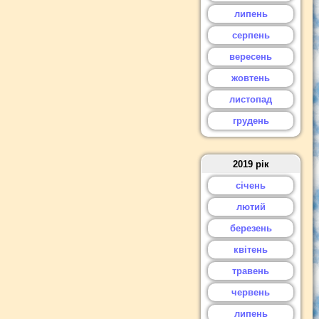
липень
серпень
вересень
жовтень
листопад
грудень
2019 рік
січень
лютий
березень
квітень
травень
червень
липень