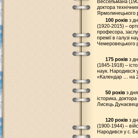
Вессельмана (1905
доктора технічних
Ярмолинецького р
100 років
з д
(1920-2015) – ор
професора, заслу
премії в галузі на
Чемеровецького р
175 років
з дн
(1845-1918) – іст
наук. Народився у
«Календар … на 2
50 років
з дня
історика, доктора
Лисець Дунаєвець
120 років
з д
(1900-1944) – вій
Народився у с. Бе