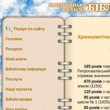
Пошук по сайту
Хронологічн
Головна
Ресурси
Нові книги
185 років
тому
Бібліотека інформує
Петропавлівський
отримав значення
Послуги
870 років
з ча
землю (1150);
Наші проєкти
120 років
з ча
85 років
з час
Бібліотекарю
школи № 1 (1935)
85 років
з час
Наш регіон