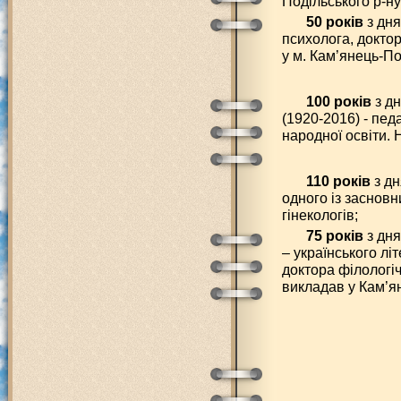
Подільського р-ну
50 років
з дня
психолога, докто
у м. Кам’янець-По
100 років
з д
(1920-2016) - пед
народної освіти. 
110 років
з дн
одного із засновн
гінекологів;
75 років
з дн
– українського лі
доктора філологі
викладав у Кам’ян