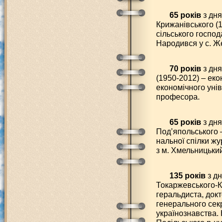
65 років
з дн
Крижанівського (1
сільського господ
Народився у с. Ж
70 років
з дн
(1950-2012) – ек
економічного унів
професора.
65 років
з дня
Под’япольського –
нальної спілки жу
з м. Хмельницьки
135 років
з дн
Токаржевського-К
геральдиста, докт
генерального сек
українознавства.