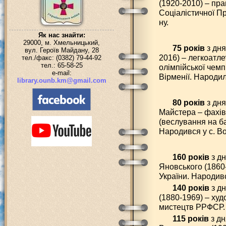
(1920-2010) – пра
Соціалістичної П
ну.
Як нас знайти:
29000, м. Хмельницький,
75 років
з дня
вул. Героїв Майдану, 28
2016) – легкоатл
тел./факс: (0382) 79-44-92
тел.: 65-58-25
олімпійської чемп
e-mail:
Вірменії. Народил
library.ounb.km@gmail.com
80 років
з дня
Майстера – фахівц
(веслування на ба
Народився у с. В
160 років
з д
Яновського (1860
України. Народивс
140 років
з д
(1880-1969) – худ
мистецтв РРФСР. 
115 років
з дн