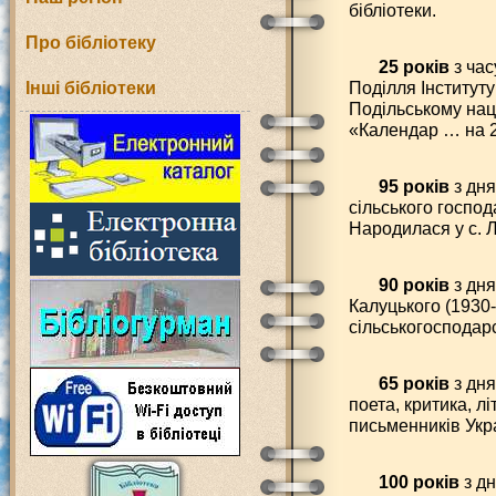
бібліотеки.
Про бібліотеку
25 років
з час
Поділля Інституту
Інші бібліотеки
Подільському наці
«Календар … на 2
95 років
з дня
сільського господ
Народилася у с. Л
90 років
з дня
Калуцького (1930-
сільськогосподарс
65 років
з дня
поета, критика, л
письменників Укр
100 років
з дн