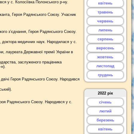
ся у с. Колосіївка Полонського р-ну.
квітень
травень
анта, Героя Радянського Союзу. Учасник
червень
липень
кого з’єднання, Героя Радянського Союзу.
серпень
, доктора медичних наук. Народилася у с.
вересень
и, лауреата Державної премії України в
жовтень
одарства, заслуженого працівника
листопад
н).
грудень
, двічі Героя Радянського Союзу. Народився
ський).
2022 рік
ероя Радянського Союзу. Народився у с.
січень
лютий
березень
квітень