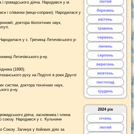
лютий
 і громадського діяча. Народився у м.
березень
иси і співачки (мецо-сопрано). Народилася у
квітень
ономії, доктора біологічних наук,
туті.
травень
червень
Народилася у с. Гречинці Летичівського р-
липень
серпень
онинці Летичівського р-ну.
вересень
дника (1890);
жовтень
изанського руху на Поділлі в роки Другої
листопад
х систем, доктора технічних наук,
кого р-ну.
грудень
2024 рік
омадського діяча, засновника і члена
січень
о союзу. Народився у с. Кульчини
лютий
 Союзу. Загинув у бойових діях за