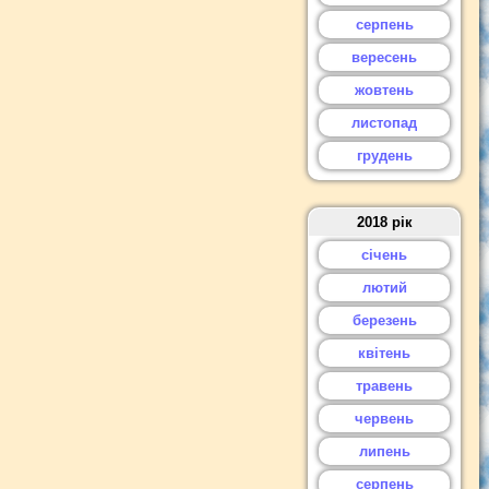
серпень
вересень
жовтень
листопад
грудень
2018 рік
січень
лютий
березень
квітень
травень
червень
липень
серпень