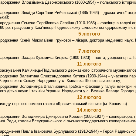
ародження Влодзімежа Дзвонковського (1880-1954) – польського історика
ародження Зінаїди Сергіївни Рибчинської (1885-1964) – драматичної актр
ький;
ародження Семена Сергійовича Сербіна (1910-1986) – фахівця в галузі агр
80 рр. працював у Кам’янець-Подільському сільськогосподарському інсти
5 лютого
родження Ксенії Миколаївни Ігрунової – лікаря, доктора медичних наук. 
7 лютого
ародження Захара Кузьмича Кицюка (1900-1923) – поета, уродженця с. Ів
11 лютого
заснування Кам’янець-Подільського державного історичного музею-запові
родження Валентина Олександровича Котика (1930-1944) – учасника парт
я Радянського Союзу. Народився у с. Хмелівка Шепетівського р-ну;
родження Володимира Віталійовича Грабка – фахівця у галузі електрични
го діяча науки і техніки України. Народився у с. Велика Левада Городоць
12 лютого
иходу першого номера газети «Краси¬лівський вісник» (м. Красилів).
14 лютого
ародження Володимира Дмитровича Коваля (1885-1927) – кооператора, гр
ної Ради, голови Всеукраїнського сільськогосподарського кооперативног
ародження Павла Івановича Бурлуцького (1910-1944) – Героя Радянського
чини.