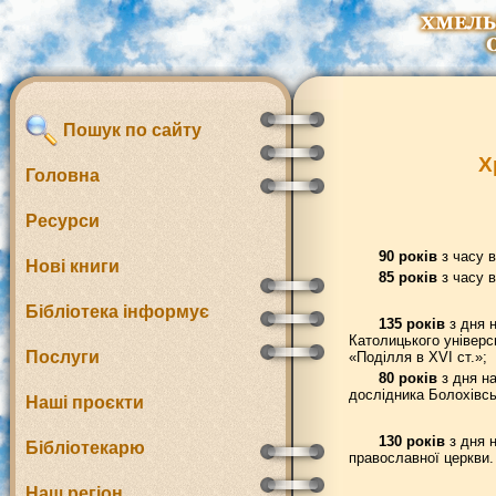
Пошук по сайту
Х
Головна
Ресурси
90 років
з часу в
Нові книги
85 років
з часу в
Бібліотека інформує
135 років
з дня н
Католицького універс
Послуги
«Поділля в ХVІ ст.»;
80 років
з дня на
дослідника Болохівськ
Наші проєкти
130 років
з дня н
Бібліотекарю
православної церкви.
Наш регіон