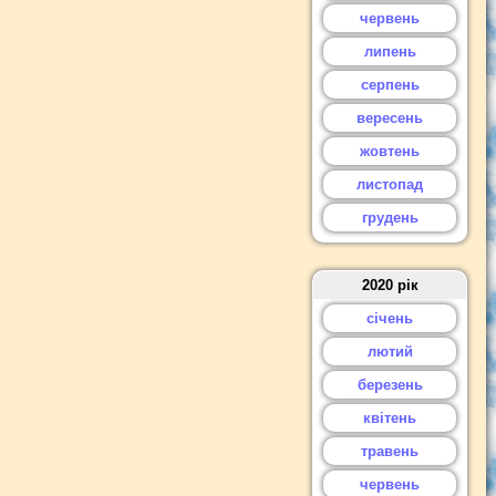
червень
липень
серпень
вересень
жовтень
листопад
грудень
2020 рік
січень
лютий
березень
квітень
травень
червень