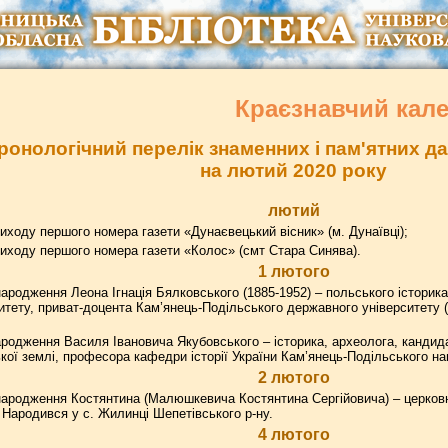
Краєзнавчий кал
ронологічний перелік знаменних і пам'ятних 
на лютий 2020 року
лютий
иходу першого номера газети «Дунаєвецький вісник» (м. Дунаївці);
иходу першого номера газети «Колос» (смт Стара Синява).
1 лютого
ародження Леона Ігнація Бялковського (1885-1952) – польського історик
итету, приват-доцента Кам’янець-Подільського державного університету 
родження Василя Івановича Якубовського – історика, археолога, кандидат
ої землі, професора кафедри історії України Кам’янець-Подільського наці
2 лютого
ародження Костянтина (Малюшкевича Костянтина Сергійовича) – церковн
 Народився у с. Жилинці Шепетівського р-ну.
4 лютого