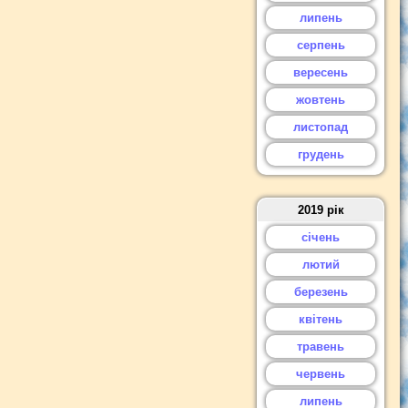
липень
серпень
вересень
жовтень
листопад
грудень
2019 рік
січень
лютий
березень
квітень
травень
червень
липень