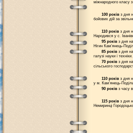
міжнародного класу з
100 років
з дня 
бойових дій за звіль
110 років
з дня н
Народився у с. Іванів
95 років
з дня на
Нігин Кам’янець-Поділ
85 років
з дня на
галузі науки і технік
70 років
з дня на
сільського господарс
110 років
з дня н
у м. Кам’янець-Поділ
90 років
з часу в
115 років
з дня н
Немиринці Городоцько