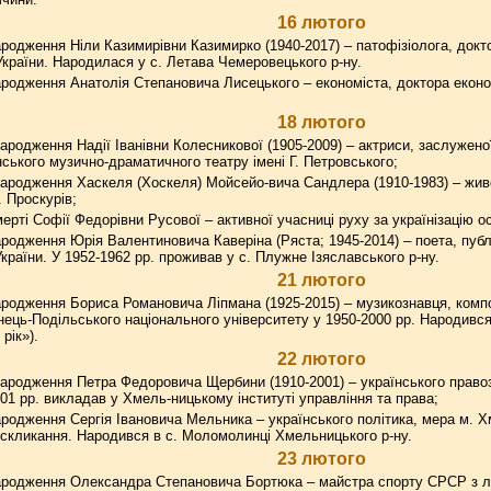
16 лютого
родження Ніли Казимирівни Казимирко (1940-2017) – патофізіолога, док
 України. Народилася у с. Летава Чемеровецького р-ну.
родження Анатолія Степановича Лисецького – економіста, доктора еконо
18 лютого
ародження Надії Іванівни Колесникової (1905-2009) – актриси, заслуженої
ського музично-драматичного театру імені Г. Петровського;
ародження Хаскеля (Хоскеля) Мойсейо-вича Сандлера (1910-1983) – живо
 Проскурів;
ерті Софії Федорівни Русової – активної учасниці руху за українізацію о
родження Юрія Валентиновича Каверіна (Ряста; 1945-2014) – поета, публ
країни. У 1952-1962 рр. проживав у с. Плужне Ізяславського р-ну.
21 лютого
родження Бориса Романовича Ліпмана (1925-2015) – музикознавця, композ
нець-Подільського національного університету у 1950-2000 рр. Народився
рік»).
22 лютого
ародження Петра Федоровича Щербини (1910-2001) – українського правоз
01 рр. викладав у Хмель-ницькому інституті управління та права;
родження Сергія Івановича Мельника – українського політика, мера м. Х
I скликання. Народився в с. Моломолинці Хмельницького р-ну.
23 лютого
ародження Олександра Степановича Бортюка – майстра спорту СРСР з ле