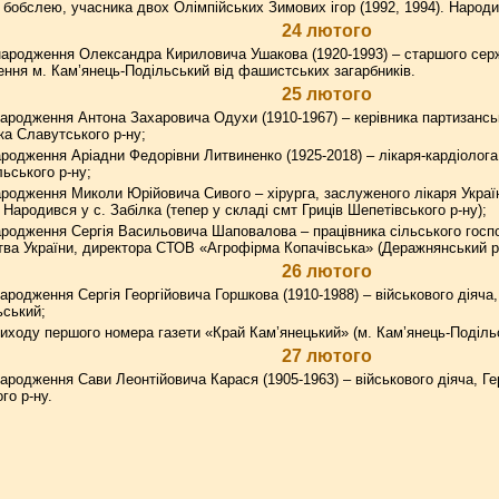
 бобслею, учасника двох Олімпійських Зимових ігор (1992, 1994). Народив
24 лютого
народження Олександра Кириловича Ушакова (1920-1993) – старшого серж
нення м. Кам’янець-Подільський від фашистських загарбників.
25 лютого
ародження Антона Захаровича Одухи (1910-1967) – керівника партизансь
ка Славутського р-ну;
родження Аріадни Федорівни Литвиненко (1925-2018) – лікаря-кардіолога
ьського р-ну;
родження Миколи Юрійовича Сивого – хірурга, заслуженого лікаря Україн
и. Народився у с. Забілка (тепер у складі смт Гриців Шепетівського р-ну);
родження Сергія Васильовича Шаповалова – працівника сільського госп
тва України, директора СТОВ «Агрофірма Копачівська» (Деражнянський р-
26 лютого
ародження Сергія Георгійовича Горшкова (1910-1988) – військового діяча
ьський;
иходу першого номера газети «Край Кам’янецький» (м. Кам’янець-Поділь
27 лютого
ародження Сави Леонтійовича Карася (1905-1963) – військового діяча, Г
го р-ну.