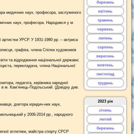
березень
квітень
тора медичних наук, професора, заслуженого
травень
мічних наук, професора. Народився у м.
червень
липень
 артистки УРСР. У 1931-1980 рр. – актриса
серпень
писця, графіка, члена Спілки художників
вересень
світи та відродження національної держави;
жовтень
іциста, перекладача, члена Національної
листопад
итора, педагога, керівника народної
грудень
 в м. Кам’янець-Подільський. (Довідку див.
2023 рік
навця, доктора юридич-них наук,
січень
мельницький у 2006-2014 рр., народного
лютий
березень
гкої атлетики, майстра спорту СРСР