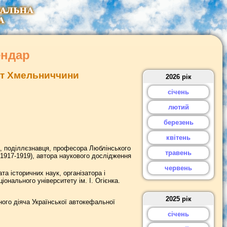
ендар
дат Хмельниччини
2026 рік
січень
лютий
березень
квітень
а, поділлєзнавця, професора Люблінського
травень
(1917-1919), автора наукового дослідження
червень
а історичних наук, організатора і
онального університету ім. І. Огієнка.
2025 рік
ого діяча Української автокефальної
січень