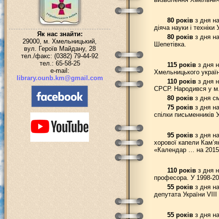
80 років
з дня на
діяча науки і техніки
Як нас знайти:
80 років
з дня на
29000, м. Хмельницький,
Шепетівка.
вул. Героїв Майдану, 28
тел./факс: (0382) 79-44-92
тел.: 65-58-25
115 років
з дня н
e-mail:
Хмельницького україн
library.ounb.km@gmail.com
110 років
з дня н
СРСР. Народився у м.
80 років
з дня см
75 років
з дня на
спілки письменників У
95 років
з дня на
хорової капели Кам’я
«Календар … на 2015 
110 років
з дня н
професора. У 1998-20
55 років
з дня на
депутата України VII
55 років
з дня н