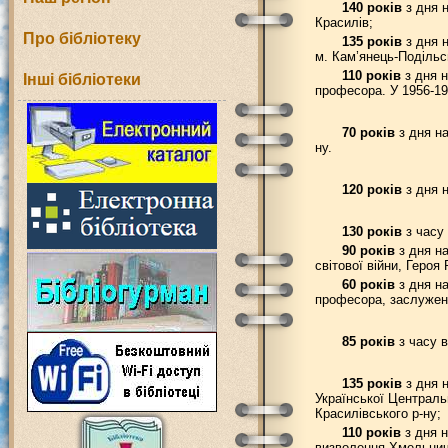
140 років
з дня н
Красилів;
Про бібліотеку
135 років
з дня н
м. Кам’янець-Подільс
110 років
з дня н
Інші бібліотеки
професора. У 1956-19
70 років
з дня на
ну.
120 років
з дня н
130 років
з часу 
90 років
з дня на
світової війни, Геро
60 років
з дня на
професора, заслужено
85 років
з часу в
135 років
з дня н
Української Централь
Красилівського р-ну;
110 років
з дня н
визволення Хмельнич