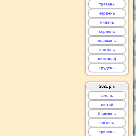
травень
червень
липень
серпень
вересень
жовтень
листопад
грудень
2021 рік
січень
лютий
березень
квітень
травень