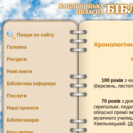
Пошук по сайту
Хронологічн
Головна
Ресурси
Нові книги
100 років
з ча
Бібліотека інформує
(березень, листоп
Послуги
70 років
з дн
скрипальки, педаг
Наші проєкти
обласної премії і
музичного училищ
Бібліотекарю
Хмельницький. (До
Наш регіон