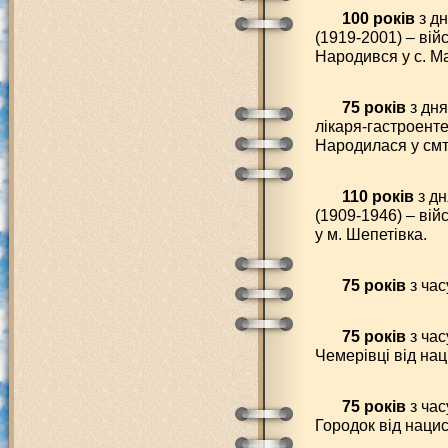
100 років
з дн
(1919-2001) – ві
Народився у с. М
75 років
з дня
лікаря-гастроент
Народилася у смт 
110 років
з дн
(1909-1946) – ві
у м. Шепетівка.
75 років
з час
75 років
з час
Чемерівці від нац
75 років
з час
Городок від нацис