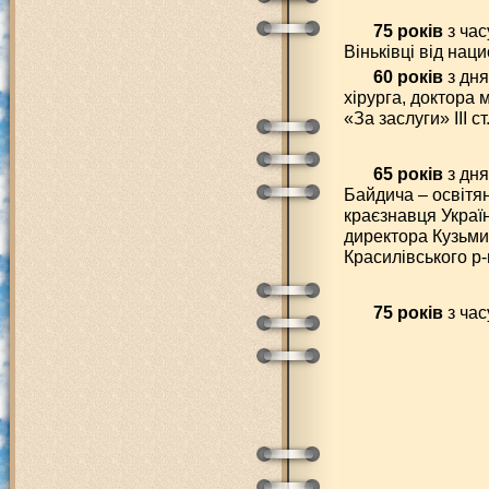
75 років
з час
Віньківці від наци
60 років
з дня
хірурга, доктора
«За заслуги» III с
65 років
з дн
Байдича – освітя
краєзнавця Україн
директора Кузьми
Красилівського р-
75 років
з час