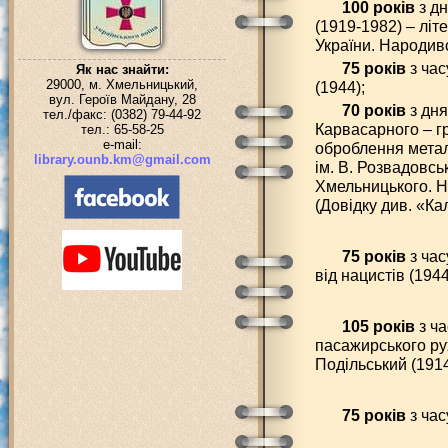
100 років
з д
(1919-1982) – літ
України. Народивс
75 років
з час
Як нас знайти:
29000, м. Хмельницький,
(1944);
вул. Героїв Майдану, 28
70 років
з дн
тел./факс: (0382) 79-44-92
Карвасарного – г
тел.: 65-58-25
e-mail:
оброблення метал
library.ounb.km@gmail.com
ім. В. Розвадовськ
Хмельницького. На
(Довідку див. «Ка
75 років
з час
від нацистів (1944
105 років
з ча
пасажирського рух
Подільський (1914
75 років
з час