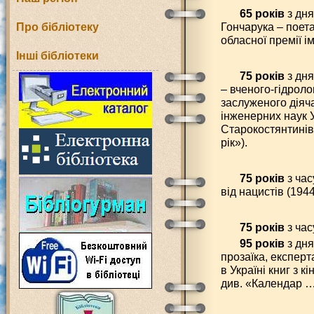
65 років
з дня
Гончарука – поет
Про бібліотеку
обласної премії і
Інші бібліотеки
75 років
з дн
– вченого-гідроло
заслуженого діяча
інженерних наук 
Старокостянтинівс
рік»).
75 років
з час
від нацистів (1944
75 років
з час
95 років
з дня
прозаїка, експерт
в Україні книг з к
див. «Календар … 