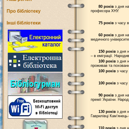
80 років
з дня на
Про бібліотеку
професора ХНУ.
Інші бібліотеки
75 років
з часу в
60 років
з дня н
медичного університе
150 років
з дня н
– в еміграції. Народи
100 років
з дня н
проживав та поховани
100 років
з часу 
100 років
з часу 
90 років
з дня на
премії України. Народ
130 років
з дня н
Гаврилівці Кам’янець-
110 років
з дня н