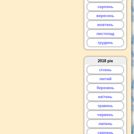
серпень
вересень
жовтень
листопад
грудень
2018 рік
січень
лютий
березень
квітень
травень
червень
липень
серпень