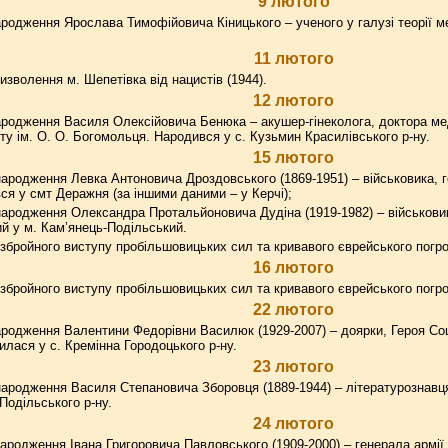
9 лютого
родження Ярослава Тимофійовича Кіницького – ученого у галузі теорії ме
11 лютого
изволення м. Шепетівка від нацистів (1944).
12 лютого
ародження Василя Олексійовича Бенюка – акушер-гінеколога, доктора ме
ту ім. О. О. Богомольця. Народився у с. Кузьмин Красилівського р-ну.
15 лютого
ародження Левка Антоновича Дроздовського (1869-1951) – військовика, г
вся у смт Деражня (за іншими даними – у Керчі);
ародження Олександра Протальйоновича Дудіна (1919-1982) – військовик
й у м. Кам’янець-Подільський.
збройного виступу пробільшовицьких сил та кривавого єврейського погром
16 лютого
збройного виступу пробільшовицьких сил та кривавого єврейського погром
22 лютого
родження Валентини Федорівни Василюк (1929-2007) – доярки, Героя Соц
илася у с. Кремінна Городоцького р-ну.
23 лютого
ародження Василя Степановича Зборовця (1889-1944) – літературознавця
Подільського р-ну.
24 лютого
ародження Івана Григоровича Павловського (1909-2000) – генерала армії