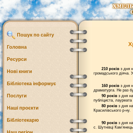
Пошук по сайту
Х
Головна
Ресурси
210 років
з дня н
Нові книги
громадського діяча. У
Бібліотека інформує
160 років
з дня 
драматурга. Не раз б
Послуги
90 років
з дня на
публіциста, лауреата 
80 років
з дня на
Наші проєкти
Красилівського р-ну.
Бібліотекарю
90 років
з дня на
с. Шутнівці Кам’янець
Наш регіон