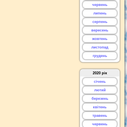
червень
липень
серпень
вересень
жовтень
листопад
грудень
2020 рік
січень
лютий
березень
квітень
травень
червень