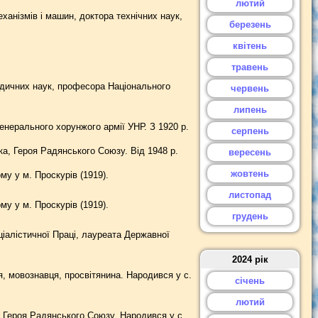
лютий
ханізмів і машин, доктора технічних наук,
березень
квітень
травень
дичних наук, професора Національного
червень
липень
енерального хорунжого армії УНР. З 1920 р.
серпень
а, Героя Радянського Союзу. Від 1948 р.
вересень
жовтень
у у м. Проскурів (1919).
листопад
у у м. Проскурів (1919).
грудень
іалістичної Праці, лауреата Державної
2024 рік
, мовознавця, просвітянина. Народився у с.
січень
лютий
, Героя Радянського Союзу. Народився у с.