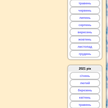
травень
червень
липень
серпень
вересень
жовтень
листопад
грудень
2021 рік
січень
лютий
березень
квітень
травень