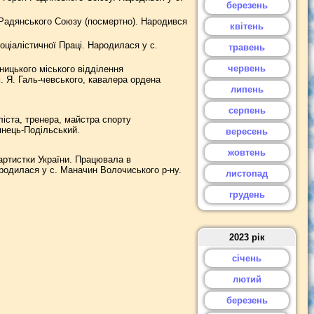
березень
 Радянського Союзу (посмертно). Народився
квітень
ціалістичної Праці. Народилася у с.
травень
червень
ицького міського відділення
м. Я. Галь-чевського, кавалера ордена
липень
серпень
ста, тренера, майстра спорту
’янець-Подільський.
вересень
жовтень
 артистки України. Працювала в
ародилася у с. Маначин Волочиського р-ну.
листопад
грудень
2023 рік
січень
лютий
березень