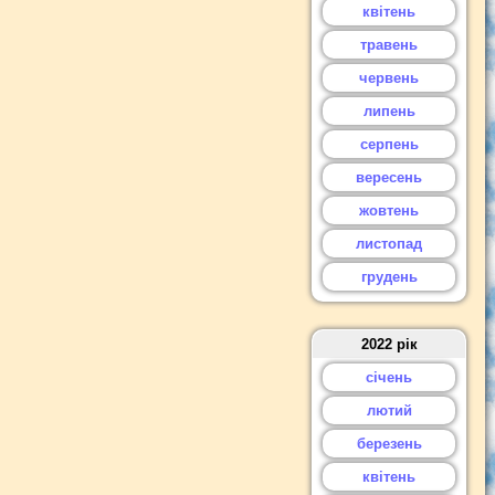
квітень
травень
червень
липень
серпень
вересень
жовтень
листопад
грудень
2022 рік
січень
лютий
березень
квітень