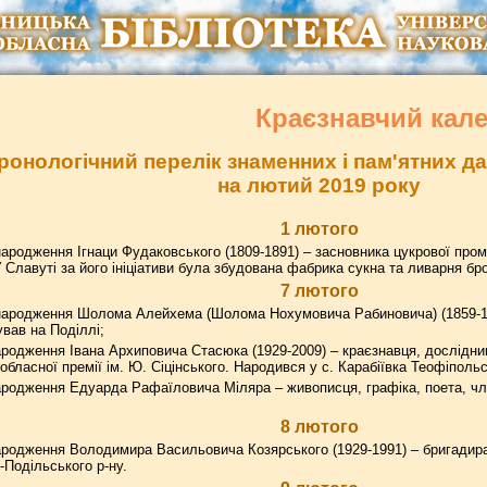
Краєзнавчий кал
ронологічний перелік знаменних і пам'ятних 
на лютий 2019 року
1 лютого
ародження Ігнаци Фудаковського (1809-1891) – засновника цукрової проми
 Славуті за його ініціативи була збудована фабрика сукна та ливарня бр
7 лютого
народження Шолома Алейхема (Шолома Нохумовича Рабиновича) (1859-191
ував на Поділлі;
родження Івана Архиповича Стасюка (1929-2009) – краєзнавця, дослідник
обласної премії ім. Ю. Сіцінського. Народився у с. Карабіївка Теофіпольс
родження Едуарда Рафаїловича Міляра – живописця, графіка, поета, чл
8 лютого
родження Володимира Васильовича Козярського (1929-1991) – бригадира,
-Подільського р-ну.