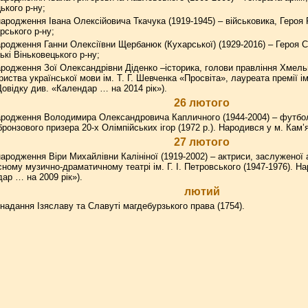
ького р-ну;
ародження Івана Олексійовича Ткачука (1919-1945) – військовика, Героя
ірського р-ну;
родження Ганни Олексіївни Щербанюк (Кухарської) (1929-2016) – Героя Со
кі Віньковецького р-ну;
родження Зої Олександрівни Діденко –історика, голови правління Хмельн
иства української мови ім. Т. Г. Шевченка «Просвіта», лауреата премії і
 (Довідку див. «Календар … на 2014 рік»).
26 лютого
ародження Володимира Олександровича Капличного (1944-2004) – футболі
ронзового призера 20-х Олімпійських ігор (1972 р.). Народився у м. Кам
27 лютого
ародження Віри Михайлівни Калініної (1919-2002) – актриси, заслуженої
ому музично-драма­тичному театрі ім. Г. І. Петровського (1947-1976). Н
ар … на 2009 рік»).
лютий
надання Ізяславу та Славуті магдебурзького права (1754).