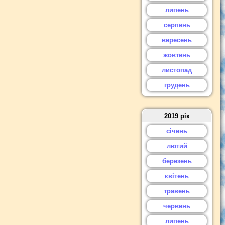
липень
серпень
вересень
жовтень
листопад
грудень
2019 рік
січень
лютий
березень
квітень
травень
червень
липень