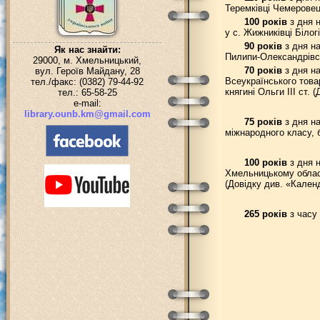
Теремківці Чемеровец
100 років
з дня н
у с. Жижниківці Білог
90 років
з дня на
Як нас знайти:
Пилипи-Олександрівсь
29000, м. Хмельницький,
70 років
з дня на
вул. Героїв Майдану, 28
Всеукраїнського товар
тел./факс: (0382) 79-44-92
княгині Ольги III ст.
тел.: 65-58-25
e-mail:
library.ounb.km@gmail.com
75 років
з дня н
міжнародного класу, б
100 років
з дня н
Хмельницькому обласн
(Довідку див. «Календ
265 років
з часу 