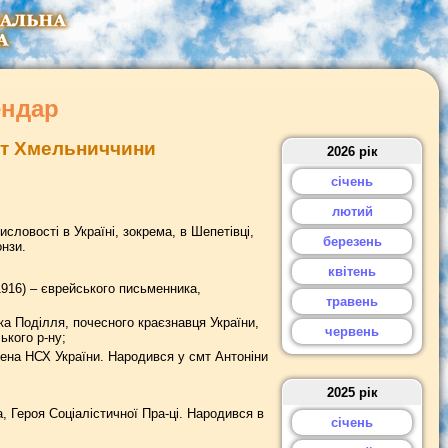
ендар
дат Хмельниччини
2026 рік
січень
лютий
словості в Україні, зокрема, в Шепетівці,
березень
онзи.
квітень
6) – єврейського пись­менника,
травень
а Поділля, почесного краєзнавця України,
червень
ького р-ну;
ена НСХ України. Народився у смт Антоніни
2025 рік
 Героя Соціалістичної Пра-ці. Народився в
січень