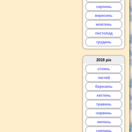
серпень
вересень
жовтень
листопад
грудень
2018 рік
січень
лютий
березень
квітень
травень
червень
липень
серпень