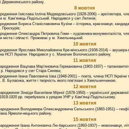
ці Деражнянського району.
8 жовтня
родження Ізяслава Ілліча Медведовського (1928-2006) – архітектора, чл
м м. Кам’янець-Подільський. Народився у смт Летичів;
родження Бориса Станіславовича Кузіни – історика, краєзнавця, кандида
. Проскурів;
родження Олександра Петровича Гоми – художника-монументаліста, члена
 міста і області. Проживає у м. Хмельницький.
10 жовтня
родження Ярослава Миколайовича Кре-мінського (1938-2014) – акушера-г
на НСП України. Народився у с. Маначин Волочиського району.
11 жовтня
ародження Вацлава Мар’яновича Германовича (1903-1937) – талановитого
 р. Народився у смт Стара Синява;
родження Івана Павловича Іова (1948-2001) – поета, члена НСП України 
м. В. Булаєнка, життя і творчість якого пов’язані з Хмельниччиною.
12 жовтня
ародження Зінаїди Василівни Мірної (1878-1950) – української державної 
1919-1920 рр. перебувала з урядом УНР у Кам’янці-Подільському.
13 жовтня
ародження Володимира Олександровича Сельського (1883-1951) – геофіз
івка Ярмоли-нецького району.
15 жовтня
ародження Івана Антоновича Лю-барського (1893-1937) – мовознавця, літе