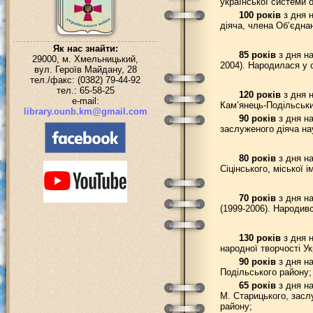
української системи 
100 років
з дня н
діяча, члена Об’єдна
Як нас знайти:
85 років
з дня на
29000, м. Хмельницький,
2004). Народилася у 
вул. Героїв Майдану, 28
тел./факс: (0382) 79-44-92
тел.: 65-58-25
120 років
з дня н
e-mail:
Кам’янець-Подільськи
library.ounb.km@gmail.com
90 років
з дня на
заслуженого діяча на
80 років
з дня на
Сіцінського, міської 
70 років
з дня на
(1999-2006). Народив
130 років
з дня н
народної творчості У
90 років
з дня на
Подільського району;
65 років
з дня на
М. Старицького, засл
району;