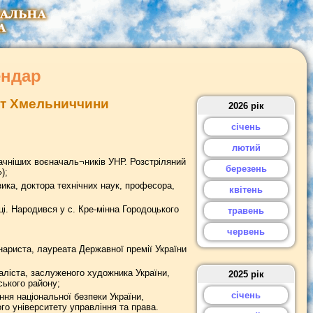
ендар
дат Хмельниччини
2026 рік
січень
лютий
ачніших воєначаль¬ників УНР. Розстріляний
березень
);
ка, доктора технічних наук, професора,
квітень
і. Народився у с. Кре-мінна Городоцького
травень
червень
ариста, лауреата Державної премії України
ліста, заслуженого художника України,
2025 рік
ського району;
січень
ня національної безпеки України,
го університету управління та права.