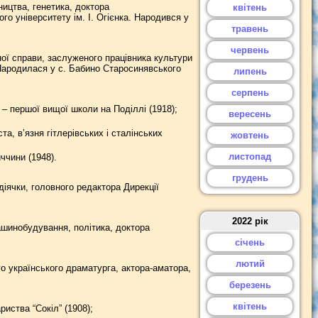
ицтва, генетика, доктора
квітень
о університету ім. І. Огієнка. Народився у
травень
червень
ої справи, заслуженого працівника культури
. Народилася у с. Бабино Старосинявського
липень
серпень
– першої вищої школи на Поділлі (1918);
вересень
, в’язня гітлерівських і сталінських
жовтень
листопад
ччини (1948).
грудень
ячки, головного редактора Дирекції
2022 рік
шинобудування, політика, доктора
січень
лютий
о українського драматурга, актора-аматора,
березень
квітень
риства “Сокіл” (1908);