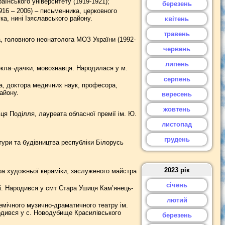
аїнського університету (1919-1921);
березень
16 – 2006) – письменника, церковного
а, нині Ізяславського району.
квітень
травень
 головного неонатолога МОЗ України (1992-
червень
липень
екла¬дачки, мовознавця. Народилася у м.
серпень
а, доктора медичних наук, професора,
айону.
вересень
жовтень
ця Поділля, лауреата обласної премії ім. Ю.
листопад
грудень
тури та будівництва республіки Білорусь
2023 рік
ра художньої кераміки, заслуженого майстра
січень
і. Народився у смт Стара Ушиця Кам’янець-
лютий
мічного музично-драматичного театру ім.
родився у с. Новодубище Красилівського
березень