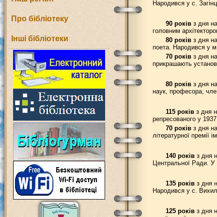
Народився у с. Загін
Про бібліотеку
90 років
з дня на
головним архітекторо
Інші бібліотеки
80 років
з дня на
поета. Народився у м
70 років
з дня на
прикрашають установи
80 років
з дня на
наук, професора, чле
115 років
з дня н
репресованого у 1937
70 років
з дня на
літературної премії і
140 років
з дня н
Центральної Ради. У 
135 років
з дня н
Народився у с. Вихил
125 років
з дня н