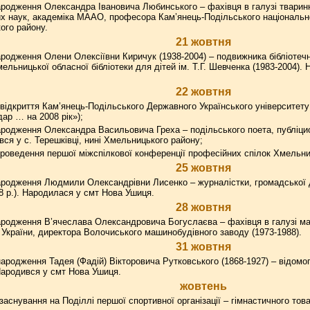
родження Олександра Івановича Любинського – фахівця в галузі тваринн
х наук, академіка МААО, професора Кам’янець-Подільського національног
ого району.
21 жовтня
родження Олени Олексіївни Киричук (1938-2004) – подвижника бібліотечн
ельницької обласної бібліотеки для дітей ім. Т.Г. Шевченка (1983-2004)
22 жовтня
відкриття Кам’янець-Подільського Державного Українського університету 
ар … на 2008 рік»);
родження Олександра Васильовича Греха – подільського поета, публіциста
вся у с. Терешківці, нині Хмельницького району;
роведення першої міжспілкової конференції професійних спілок Хмельни
25 жовтня
родження Людмили Олександрівни Лисенко – журналістки, громадської ді
98 р.). Народилася у смт Нова Ушиця.
28 жовтня
родження В’ячеслава Олександровича Богуслаєва – фахівця в галузі ма
я України, директора Волочиського машинобудівного заводу (1973-1988).
31 жовтня
ародження Тадея (Фадій) Вікторовича Рутковського (1868-1927) – відомог
Народився у смт Нова Ушиця.
жовтень
заснування на Поділлі першої спортивної організації – гімнастичного това