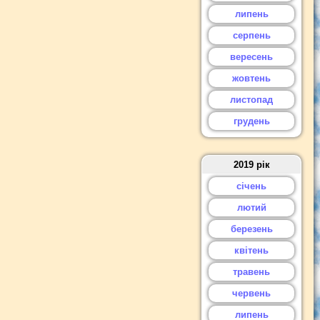
липень
серпень
вересень
жовтень
листопад
грудень
2019 рік
січень
лютий
березень
квітень
травень
червень
липень