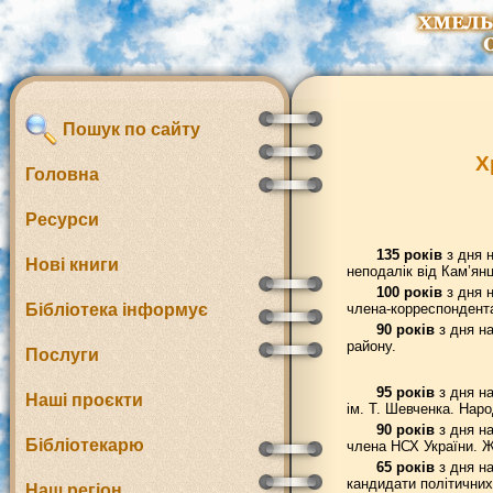
Пошук по сайту
Х
Головна
Ресурси
135 років
з дня н
Нові книги
неподалік від Кам’янц
100 років
з дня 
Бібліотека інформує
члена-корреспондент
90 років
з дня на
району.
Послуги
95 років
з дня на
Наші проєкти
ім. Т. Шевченка. Нар
90 років
з дня н
Бібліотекарю
члена НСХ України. Ж
65 років
з дня на
кандидати політичних
Наш регіон