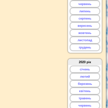
червень
липень
серпень
вересень
жовтень
листопад
грудень
2020 рік
січень
лютий
березень
квітень
травень
червень