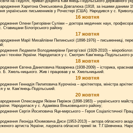
освіти на Поділлі, приват-доцента Кам’янець-Подільського державного укр
ародження Харитона Ониськовича Довгалюка (1918, за іншими даними 19
ння українських письменників у Рочестері (США). Народився у с. Криволук
16 жовтня
родження Олени Григорівни Суліми – доктора медичних наук, професора,
с. Ставищани Білогірського району.
17 жовтня
ародження Марії Михайлівни Пилинської (1898-1976) – письменниці, пер
й;
родження Людмили Володимирівни Григор’євої (1928-2010) – мікробіолог
уки і техніки України. Народилася у с. Смотрич Кам’янець-Подільського р
18 жовтня
родження Євгена Даниловича Назаренка (1938-2009) – історика, краєзнав
ім. Б. Хмель-ницького. Жив і працював у м. Хмельницький.
19 жовтня
родження Геннадія Пилиповича Курочкіна – архітектора, міністра архітек
ся у м. Кам’янець-Подільський.
20 жовтня
ародження Олександри Яківни Пиріжок (1898-1983) – українського майст
країни. Народилася у с. Адамівка Віньковецького району;
родження Сергія Йосиповича Яце-мирського – Героя Соціалістичної Прац
родження Леоніда Юхимовича Диси (1953-2013) – актора обласного акаде
уженого артиста України, лауреата обласної премії ім. Т.Г.Шевченка. На