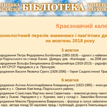
Краєзнавчий кал
ронологічний перелік знаменних і пам'ятних 
на жовтень 2018 року
5 жовтня
ародження Петра Федоровича Болбочана (1883-1919) – одного з найвизн
я-Подільського на станції Балин. (Довідку див. «Календар … на 2008 рік»
народження Вольфа Бенционовича Штейншлейгера (1918-2013) – радіофізи
а АН СРСР. Народився у м. Проскурів;
родження Василя Яковича Сірого (1928-2006) – Героя Соціалістичної Прац
6 жовтня
родження Антона Аполлінарійовича Комарницького (1923-1995) – кіносцен
одився у с. Оринин Кам’янець-Подільського району;
ародження Станіслава Мар’яно¬вича Серветника – живописця-мону¬мента
иве у Львові. Народився у с. Курники, нині у складі с. Завалійки Волочи
родження Миколи Пророковича Вавринчука – фахівця в галузі забезпечен
 наук, автора понад 50 наукових праць і публікацій, доцента Хмельницько