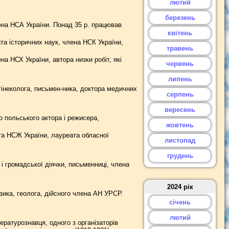
лютий
березень
ена НСА України. Понад 35 р. працював
квітень
та історичних наук, члена НСК України,
травень
 НСХ України, автора низки робіт, які
червень
липень
інеколога, письмен-ника, доктора медичних
серпень
вересень
 польського актора і режисера,
жовтень
та НСЖ України, лауреата обласної
листопад
грудень
і громадської діячки, письменниці, члена
2024 рік
ика, геолога, дійсного члена АН УРСР.
січень
лютий
ратурознавця, одного з організаторів