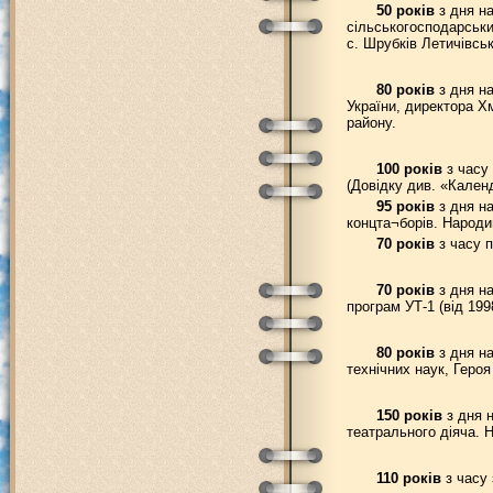
50 років
з дня на
сільськогосподарськи
с. Шрубків Летичівськ
80 років
з дня на
України, директора Хм
району.
100 років
з часу 
(Довідку див. «Календ
95 років
з дня на
концта¬борів. Народи
70 років
з часу п
70 років
з дня на
програм УТ-1 (від 19
80 років
з дня на
технічних наук, Геро
150 років
з дня н
театрального діяча. 
110 років
з часу 