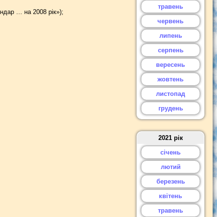
травень
ндар … на 2008 рік»);
червень
липень
серпень
вересень
жовтень
листопад
грудень
2021 рік
січень
лютий
березень
квітень
травень