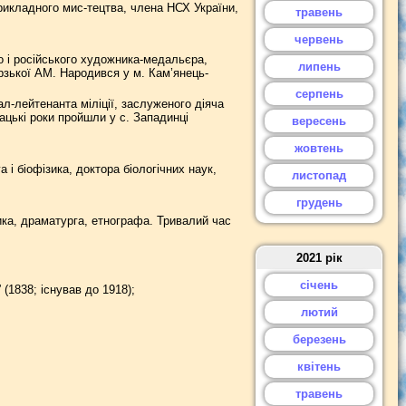
икладного мис-тецтва, члена НСХ України,
травень
червень
 і російського художника-медальєра,
липень
рзької АМ. Народився у м. Кам’янець-
серпень
л-лейтенанта міліції, заслуженого діяча
ацькі роки пройшли у с. Западинці
вересень
жовтень
 і біофізика, доктора біологічних наук,
листопад
грудень
ка, драматурга, етнографа. Тривалий час
2021 рік
січень
1838; існував до 1918);
лютий
березень
квітень
травень