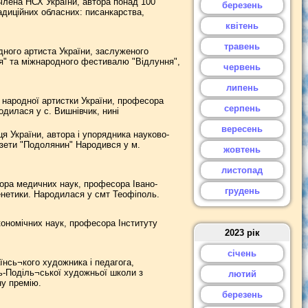
лена НСХ України, автора понад 100
березень
адиційних обласних: писанкарства,
квітень
травень
ного артиста України, заслуженого
тя" та міжнародного фестивалю "Відлуння",
червень
липень
 народної артистки України, професора
серпень
одилася у с. Вишнівчик, нині
вересень
 України, автора і упорядника науково-
азети "Подолянин" Народився у м.
жовтень
листопад
ора медичних наук, професора Івано-
грудень
енетики. Народилася у смт Теофіполь.
кономічних наук, професора Інституту
2023 рік
січень
їнсь¬кого художника і педагога,
ць-Поділь¬ської художньої школи з
лютий
ну премію.
березень