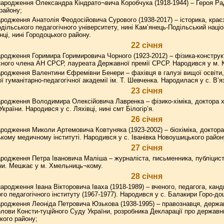
ародження Олександра Кіндрато¬вича Коробчука (1918-1944) – Героя Ра
району;
родження Анатолія Феодосійовича Сурового (1938-2017) – історика, крає
ільського педагогічного університету, нині Кам’янець-Подільський націон
ці, нині Городоцького району.
22 січня
родження Горимира Горимировича Чорного (1923-2012) – фізика-конструкт
сного члена АН СРСР, лауреата Державної премії СРСР. Народився у м. 
родження Валентини Єфремівни Бенери – фахівця в галузі вищої освіти, 
 гуманітарно-педагогічної академії ім. Т. Шевченка. Народилася у с. В’я
23 січня
родження Володимира Олексійовича Лавренка – фізико-хіміка, доктора х
країни. Народився у с. Ляхівці, нині смт Білогір’я.
26 січня
родження Миколи Артемовича Ковтуняка (1923-2002) – біохіміка, доктора
кому медичному інституті. Народився у с. Іванівка Новоушицького район
27 січня
родження Петра Івановича Маліша – журналіста, письменника, публіцист
їни. Мешкає у м. Хмельниць¬кому.
28 січня
ародження Івана Вікторовича Іваха (1918-1989) – вченого, педагога, кан
го педагогічного інституту (1967-1977). Народився у с. Балакири Горо-до
родження Леоніда Петровича Юзькова (1938-1995) – правознавця, держав
олови Консти-туційного Суду України, розробника Декларації про державни
кого району;