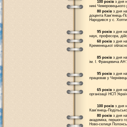
100 років
з дня н
нині Чемеровецького 
80 років
з дня на
доцента Кам’янець-Под
Народився у с. Хоптин
95 років
з дня на
наук, професора, дій
60 років
з дня на
Кременецької обласної
85 років
з дня на
ім. І. Францевича АН У
95 років
з дня на
працював у Чернівець
65 років
з дня на
організації НСП Укра
100 років
з дня н
Кам’янець-Подільсько
80 років
з дня на
академіка, першого г
Ново-селиця Полонсь