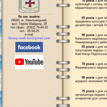
70 років
з дня н
публікацій з питань 
образотворчого мисте
Як нас знайти:
65 років
з дня на
29000, м. Хмельницький,
працівника культури 
вул. Героїв Майдану, 28
ди-ректора і актора 
тел./факс: (0382) 79-44-92
тел.: 65-58-25
e-mail:
90 років
з дня на
library.ounb.km@gmail.com
Київського національн
Чемеровецького райо
65 років
з дня на
популярних видань з 
Кам’янець-Подільськи
70 років
з дня на
Франківського націон
90 років
з дня на
аграрної економіки У
75 років
з дня см
організатора перших 
інтернатом для селян