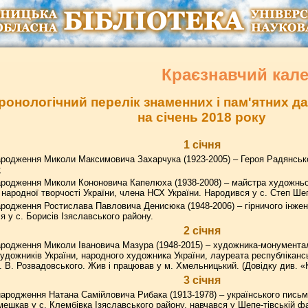
Краєзнавчий кал
ронологічний перелік знаменних і пам'ятних 
на січень 2018 року
1 січня
родження Миколи Максимовича Захарчука (1923-2005) – Героя Радянсько
;
ародження Миколи Кононовича Капелюха (1938-2008) – майстра художньог
народної творчості України, члена НСХ України. Народився у с. Степ Шеп
родження Ростислава Павловича Денисюка (1948-2006) – гірничого інжене
 у с. Борисів Ізяславського району.
2 січня
родження Миколи Івановича Мазура (1948-2015) – художника-монументал
художників України, народного художника України, лауреата республікансь
м. В. Розвадовського. Жив і працював у м. Хмельницький. (Довідку див. «
3 січня
ародження Натана Самійловича Рибака (1913-1978) – українського пись
 мешкав у с. Клембівка Ізяславського району, навчався у Шепе-тівській ф