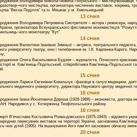
ародження Володимира Микола¬йовича Голунського – мистецтвознавця, ч
образотвор¬чого мистецтва, організатора численних виставок, зокрема, тр
цтва “Весна Поділля” та ін. Мешкає у м. Хмельницький.
13 січня
родження Володимира Петровича Смотрителя – актора і режисера, народ
України, організатора Всеукраїнського фестивалю мономистецтв "Розкут
Хмельниць¬кого монотеатру “Кут”.
14 січня
родження Валентини Іванівни Зимньої – актриси, театрального педагога,
ого університету театру, кіно і телебачення ім. І.К. Карпенка-Карого. Нар
ну;
родження Олега Васильовича Будзея – журналіста, Почесного краєзнавця
історії м. Кам’янець-Подільський, співробітника Кам’янець-Подільської г
й.
15 січня
родження Лариси Євгенівни Ковальчук –фахівця в галузі медицини, докт
ального медичного університету, директора Наукового центру медичної г
16 січня
родження Івана Йосиповича Дороша (1928-1988) – економіста, доктора е
ААН. Народився у с. Котюржинці Теофіпольського району.
18 січня
ерті В’ячеслава Костьовича Розва-довського (1875-1943) – відомого укра
народних пересувних виставок на території України, засновника Кам’яне
сь¬ких дітей (1905). На вшанування його пам’яті засновано обласну імен
20 січня