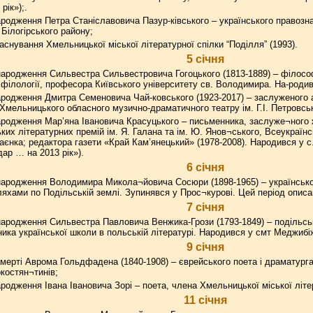
рік»);.
родження Петра Станіславовича Пазур-ківського – українського правозн
Білогірського району;
аснування Хмельницької міської літературної спілки “Поділля” (1993).
5 січня
ародження Сильвестра Сильвестровича Гогоцького (1813-1889) – філософа
 філології, професора Київського університету св. Володимира. На-родив
родження Дмитра Семеновича Чай-ковського (1923-2017) – заслуженого а
мельницького обласного музично-драматичного театру ім. Г.І. Петровськ
родження Мар’яна Івановича Красуцького – письменника, заслуже¬ного ж
их літературних премій ім. Я. Галана та ім. Ю. Янов¬ського, Всеукраїнськ
лаєнка; редактора газети «Край Кам’янецький» (1978-2008). Народився у с
ар … на 2013 рік»).
6 січня
ародження Володимира Микола¬йовича Сосюри (1898-1965) – українськог
хами по Подільській землі. Зупинявся у Прос¬курові. Цей період описан
7 січня
ародження Сильвестра Павловича Венжика-Грози (1793-1849) – подільсь
ника української школи в польській літературі. Народився у смт Меджибі
9 січня
мерті Аврома Гольдфадена (1840-1908) – єврейського поета і драматурга
костян¬тинів;
родження Івана Івановича Зорі – поета, члена Хмельницької міської літер
11 січня