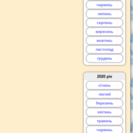
червень
липень
серпень
вересень
жовтень
листопад
грудень
2020 рік
січень
лютий
березень
квітень
травень
червень