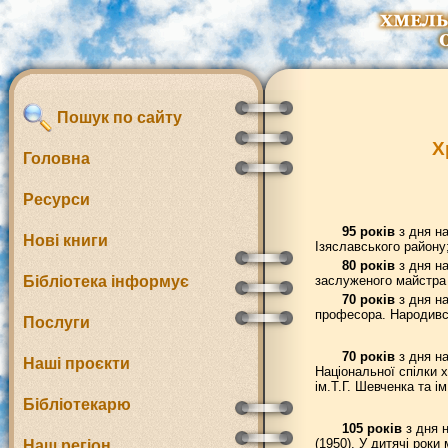
Пошук по сайту
Х
Головна
Ресурси
95 років
з дня на
Нові книги
Ізяславського району
80 років
з дня н
Бібліотека інформує
заслуженого майстра 
70 років
з дня на
професора. Народився
Послуги
70 років
з дня на
Наші проєкти
Національної спілки 
ім.Т.Г. Шевченка та і
Бібліотекарю
105 років
з дня н
(1950). У дитячі роки
Наш регіон