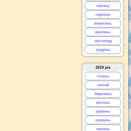
липень
серпень
вересень
жовтень
листопад
грудень
2019 рік
січень
лютий
березень
квітень
травень
червень
липень