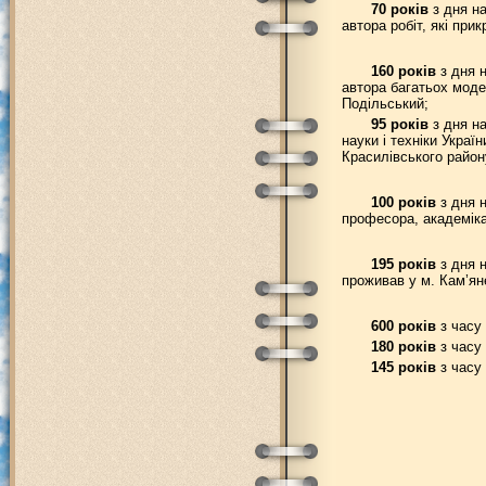
70 років
з дня н
автора робіт, які пр
160 років
з дня н
автора багатьох моде
Подільський;
95 років
з дня на
науки і техніки Укра
Красилівського район
100 років
з дня н
професора, академіка
195 років
з дня н
проживав у м. Кам’ян
600 років
з часу 
180 років
з часу 
145 років
з часу 