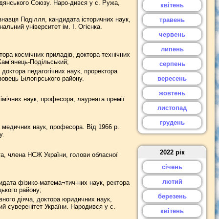
дянського Союзу. Наро-дився у с. Ружа,
квітень
знавця Поділля, кандидата історичних наук,
травень
альний університет ім. І. Огієнка.
червень
липень
ора космічних приладів, доктора технічних
Кам’янець-Подільський;
серпень
доктора педагогічних наук, проректора
зовець Білогірського району.
вересень
жовтень
імічних наук, професора, лауреата премії
листопад
грудень
 медичних наук, професора. Від 1966 р.
у.
2022 рік
а, члена НСЖ України, голови обласної
січень
лютий
дидата фізико-матема¬тич-них наук, ректора
цького району;
березень
ного діяча, доктора юридичних наук,
й суверенітет України. Народився у с.
квітень