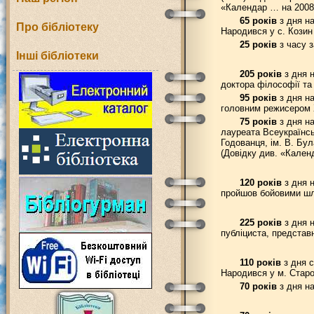
«Календар … на 2008 
65 років
з дня на
Про бібліотеку
Народився у с. Козин 
25 років
з часу з
Інші бібліотеки
205 років
з дня н
доктора філософії та
95 років
з дня на
головним режисером Х
75 років
з дня на
лауреата Всеукраїнськ
Годованця, ім. В. Бу
(Довідку див. «Календ
120 років
з дня н
пройшов бойовими шля
225 років
з дня н
публіциста, представ
110 років
з дня с
Народився у м. Старо
70 років
з дня на