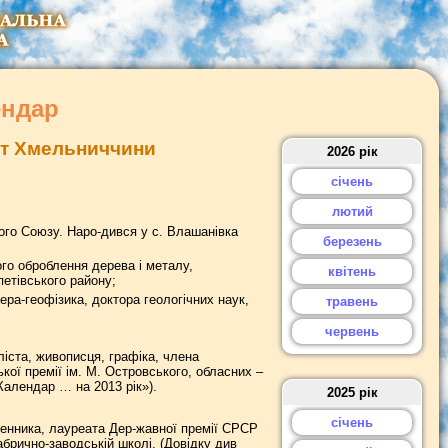
ендар
дат Хмельниччини
2026 рік
січень
лютий
го Союзу. Наро-дився у с. Влашанівка
березень
о оброблення дерева і металу,
квітень
етівського району;
ра-геофізика, доктора геологічних наук,
травень
червень
іста, живописця, графіка, члена
кої премії ім. М. Островського, обласних –
Календар … на 2013 рік»).
2025 рік
січень
менника, лауреата Дер-жавної премії СРСР
абрично-заводській школі. (Довідку див