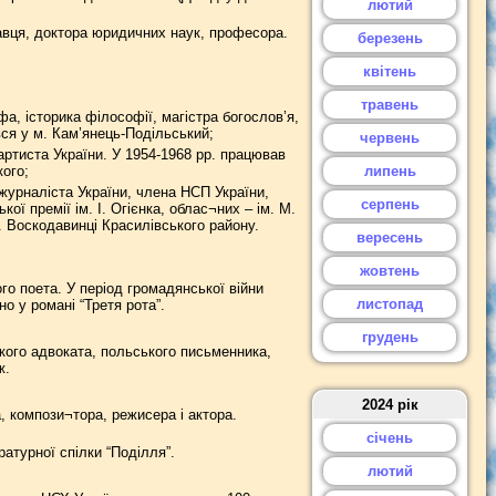
лютий
авця, доктора юридичних наук, професора.
березень
квітень
травень
, історика філософії, магістра богослов’я,
ся у м. Кам’янець-Подільський;
червень
ртиста України. У 1954-1968 рр. працював
ого;
липень
урналіста України, члена НСП України,
серпень
ої премії ім. І. Огієнка, облас¬них – ім. М.
. Воскодавинці Красилівського району.
вересень
жовтень
о поета. У період громадянської війни
листопад
о у романі “Третя рота”.
грудень
кого адвоката, польського письменника,
ж.
2024 рік
, компози¬тора, режисера і актора.
січень
атурної спілки “Поділля”.
лютий