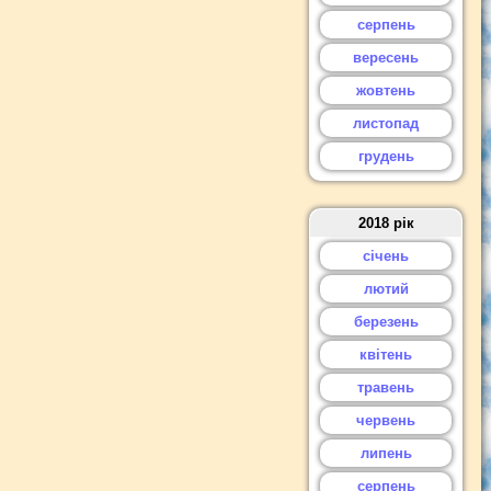
серпень
вересень
жовтень
листопад
грудень
2018 рік
січень
лютий
березень
квітень
травень
червень
липень
серпень