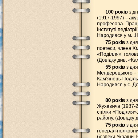
100 років
з д
(1917-1997) – аку
професора. Працю
інституті педіатрі
Народився у м. Ш
75 років
з дня
поетеси, члена Хм
«Поділля», голови
(Довідку див. «Ка
55 років
з дн
Мендерецького – 
Кам’янець-Подільс
Народився у с. Д
80 років
з дн
Жухевича (1937-2
спілки «Поділля»
району. (Довідку 
75 років
з дня
генерал-полковни
безпеки України. 