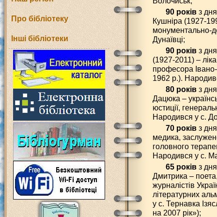
Волочиськ;
90 років
з дн
Про бібліотеку
Кушніра (1927-19
монументально-де
Інші бібліотеки
Дунаївці;
90 років
з дня
(1927-2011) – лік
професора Івано-
1962 р.). Народив
80 років
з дн
Дацюка – українс
юстиції, генераль
Народився у с. Д
70 років
з дня
медика, заслужено
головного терапе
Народився у с. М
65 років
з дн
Дмитрика – поета,
журналістів Украї
літературних аль
у с. Тернавка Ізя
на 2007 рік»);