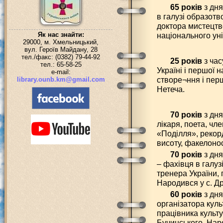
65 років
з дня
в галузі образот
доктора мистецтв
Як нас знайти:
національного унів
29000, м. Хмельницький,
вул. Героїв Майдану, 28
тел./факс: (0382) 79-44-92
25 років
з час
тел.: 65-58-25
Україні і першої н
e-mail:
створе¬ння і пер
library.ounb.km@gmail.com
Нетеча.
70 років
з дня
лікаря, поета, чл
«Поділля», рекорд
висоту, факелоно
70 років
з дн
– фахівця в галуз
тренера України,
Народився у с. Др
60 років
з дня
організатора куль
працівника культу
Бучинського. Нар