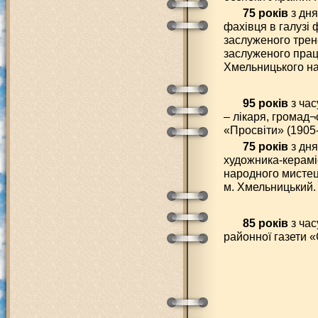
75 років
з дня
фахівця в галузі ф
заслуженого трен
заслуженого праці
Хмельницького на
95 років
з час
– лікаря, громад¬
«Просвіти» (1905
75 років
з дня
художника-керамі
народного мистецт
м. Хмельницький.
85 років
з час
районної газети «