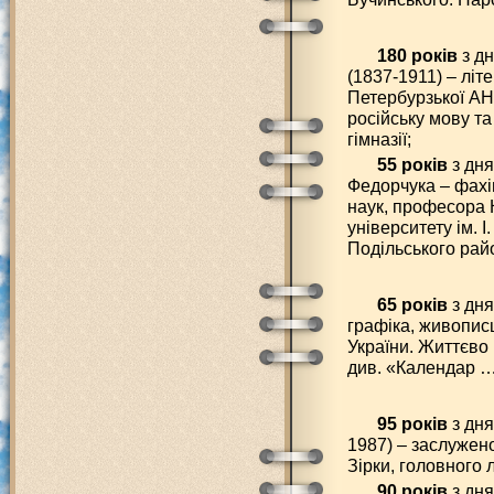
180 років
з д
(1837-1911) – лі
Петербурзької АН
російську мову та
гімназії;
55 років
з дн
Федорчука – фахів
наук, професора 
університету ім. 
Подільського рай
65 років
з дня
графіка, живопис
України. Життєво 
див. «Календар … 
95 років
з дня
1987) – заслужен
Зірки, головного 
90 років
з дня