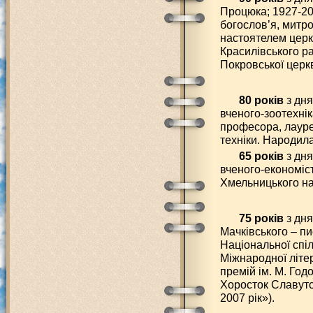
Процюка; 1927-201
богослов’я, митр
настоятелем церк
Красилівського р
Покровської церк
80 років
з дня
вченого-зоотехнік
професора, лауре
техніки. Народил
65 років
з дня
вченого-економіс
Хмельницького на
75 років
з дн
Мачківського – пи
Національної спі
Міжнародної літер
премій ім. М. Год
Хоросток Славутс
2007 рік»).