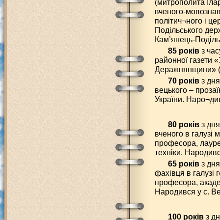
(митрополита Ілар
вченого-мовознавц
політич¬ного і це
Подільського держ
Кам’янець-Подільс
85 років
з час
районної газети «
Деражнянщини» (
70 років
з дн
вецького – прозаї
України. Наро¬див
80 років
з дня
вченого в галузі м
професора, лауреа
техніки. Народивс
65 років
з дня
фахівця в галузі 
професора, акаде
Народився у с. Ве
100 років
з дн