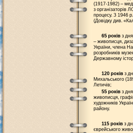
(1917-1982) – мед
з організаторів 
процесу. З 1946 р
(Довідку див. «Ка
65 років
з дня
– живописця, диз
України, члена На
розробників музе
Державному істор
120 років
з д
Михальського (18
Летичів;
55 років
з дня
живописця, графі
художників Україн
району.
115 років
з дн
єврейського живоп