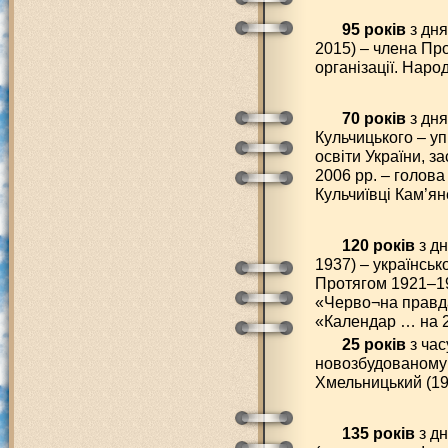
95 років
з дня
2015) – члена Про
організації. Наро
70 років
з дн
Кульчицького – у
освіти України, за
2006 рр. – голова
Кульчиївці Кам’ян
120 років
з дн
1937) – українськ
Протягом 1921–19
«Черво¬на правда
«Календар … на 2
25 років
з час
новозбудованому
Хмельницький (19
135 років
з дн