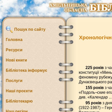
Пошук по сайту
Хронологічн
Головна
Ресурси
Нові книги
225 років
з ча
Бібліотека інформує
конституції «Мин
феномену рубежу X
Послуги
Дунаєвецького ра
155 років
з ча
Наші проєкти
«Подоль¬ские епа
див. «Календар … 
Бібліотекарю
95 років
з дня
(1922-1987) – Ге
Наш регіон