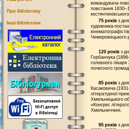
командувача повс
повстання 1830–1
Про бібліотеку
костянтинівського
75 років
з дня
Інші бібліотеки
художника-постан
кінематографісті
Чемеровецького р
120 років
з д
Горбанчука (1896–
головного лікаря 
почесного громад
85 років
з дн
Касаковича (1931–
літературної премі
Хмельницького об
«Конгрес літерато
Хмельниччині.
95 років
з дня