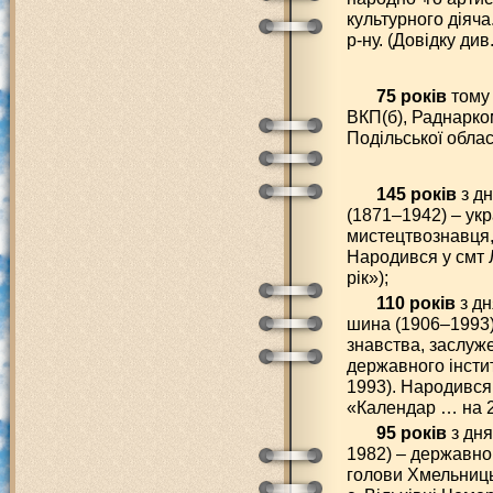
культурного діяч
р-ну. (Довідку ди
75 років
тому 
ВКП(б), Раднарко
Подільської облас
145 років
з д
(1871–1942) – ук
мистецтвознавця,
Народився у смт 
рік»);
110 років
з дн
шина (1906–1993)
знавства, заслуж
державного інстит
1993). Народився 
«Календар … на 2
95 років
з дня
1982) – державно
голови Хмельниць