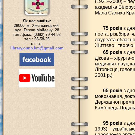
(1921–2000) – пед
академіка Білорус
Мала Салиха Крас
Як нас знайти:
29000, м. Хмельницький,
75 років
з дня
вул. Героїв Майдану, 28
поета, різьбяра, 
тел./факс: (0382) 79-44-92
тел.: 65-58-25
лауреата обласної
e-mail:
Життєво і творчо
library.ounb.km@gmail.com
65 років
з дня
дікова – хірурга-
медичних наук, 
Літописця, голов
2001 р.).
65 років
з дня
мовознавця, докт
Державної премії 
Кам’янець-Поділь
95 років
з дня
1993) – українськ
народно¬го артис