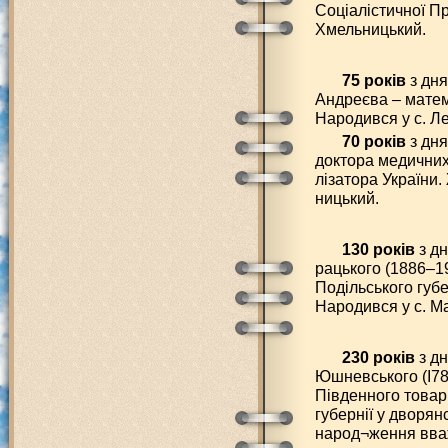
Соціалістичної Пр
Хмельницький.
75 років
з дн
Андреєва – матем
Народився у с. Л
70 років
з дня
доктора медичних
лізатора України.
ницький.
130 років
з дн
рацького (1886–19
Подільського губ
Народився у с. Ма
230 років
з д
Юшневського (І786
Південного товар
губернії у дворян
народ¬ження вваж