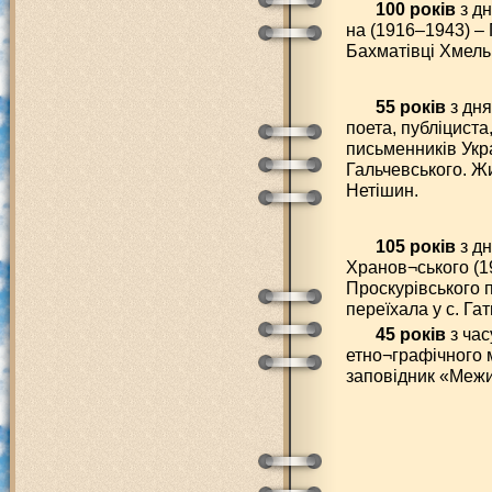
100 років
з д
на (1916–1943) –
Бахматівці Хмель
55 років
з дня
поета, публіциста
письменників Укра
Гальчевського. Жи
Нетішин.
105 років
з д
Хранов¬ського (19
Проскурівського п
переїхала у с. Га
45 років
з час
етно¬графічного 
заповідник «Межи