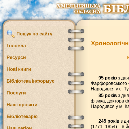
Пошук по сайту
Хронологічн
Головна
Ресурси
Нові книги
95 років
з дн
Бібліотека інформує
Фарфоровського –
Народився у с. Ту
Послуги
85 років
з дн
фізика, доктора 
Наші проєкти
Народився у м. К
Бібліотекарю
245 років
з д
(1771–1854) – вій
Наш регіон