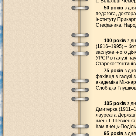
с. Вільхівці Чеме
50 років
з дня
педагога, доктор
інституту Прикарп
Стефаника. Народ
100 років
з дн
(1916–1995) – бот
заслуже¬ного дія
УРСР в галузі нау
Старокостянтинівс
75 років
з дня
фахівця в галузі 
академіка Міжнаро
Слобідка Глушков
105 років
з д
Дмитерка (1911–1
лауреата Державн
імені Т. Шевченка
Кам’янець-Подільс
95 років
з дня