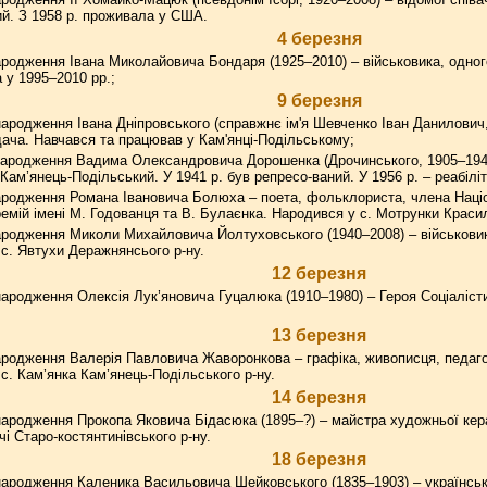
й. З 1958 р. проживала у США.
4 березня
родження Івана Миколайовича Бондаря (1925–2010) – військовика, одного з
а у 1995–2010 рр.;
9 березня
ародження Івана Дніпровського (справжнє ім'я Шевченко Іван Данилович, 
ача. Навчався та працював у Кам'янці-Подільському;
ародження Вадима Олександровича Дорошенка (Дрочинського, 1905–1944
Кам’янець-Подільський. У 1941 р. був репресо-ваний. У 1956 р. – реабілі
родження Романа Івановича Болюха – поета, фольклориста, члена Націон
емій імені М. Годованця та В. Булаєнка. Народився у с. Мотрунки Красил
родження Миколи Михайловича Йолтуховського (1940–2008) – військовик
 с. Явтухи Деражнянсього р-ну.
12 березня
ародження Олексія Лук’яновича Гуцалюка (1910–1980) – Героя Соціаліст
13 березня
родження Валерія Павловича Жаворонкова – графіка, живописця, педагог
с. Кам’янка Кам’янець-Подільського р-ну.
14 березня
ародження Прокопа Яковича Бідасюка (1895–?) – майстра художньої кера
і Старо-костянтинівського р-ну.
18 березня
народження Каленика Васильовича Шейковського (1835–1903) – українськ