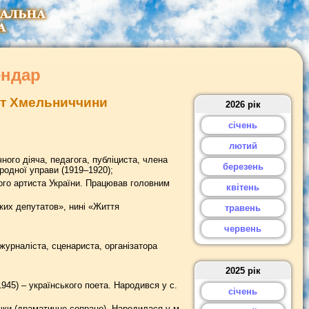
ендар
дат Хмельниччини
2026 рік
січень
лютий
ого діяча, педагога, публіциста, члена
березень
родної управи (1919–1920);
го артиста України. Працював головним
квітень
ких депутатов», нині «Життя
травень
червень
урналіста, сценариста, організатора
2025 рік
45) – українського поета. Народився у с.
січень
ачки (драматичне сопрано). Народилася у м.