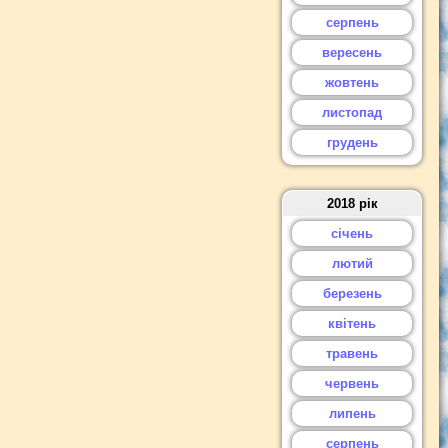
серпень
вересень
жовтень
листопад
грудень
2018 рік
січень
лютий
березень
квітень
травень
червень
липень
серпень