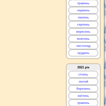
травень
червень
липень
серпень
вересень
жовтень
листопад
грудень
2021 рік
січень
лютий
березень
квітень
травень