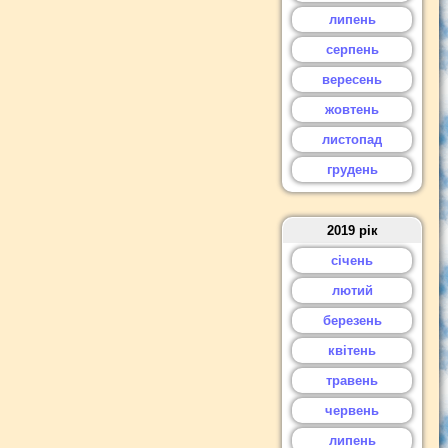
липень
серпень
вересень
жовтень
листопад
грудень
2019 рік
січень
лютий
березень
квітень
травень
червень
липень