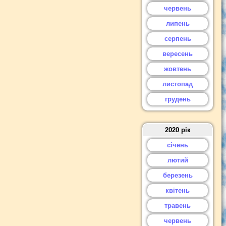
червень
липень
серпень
вересень
жовтень
листопад
грудень
2020 рік
січень
лютий
березень
квітень
травень
червень