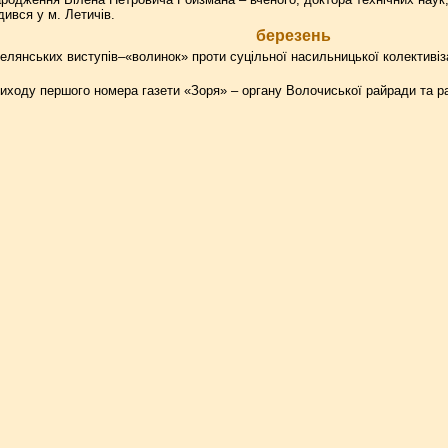
дився у м. Летичів.
березень
елянських виступів–«волинок» проти суцільної насильницької колективіза
иходу першого номера газети «Зоря» – органу Волочиської райради та ра