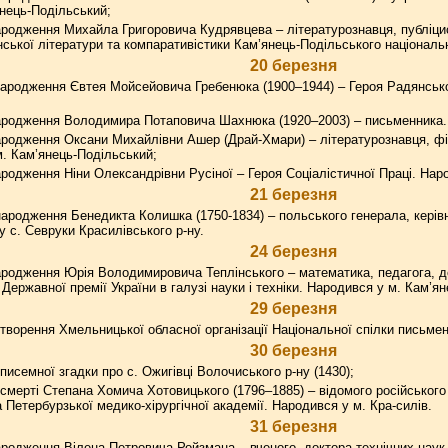
нець-Подільський;
родження Михайла Григоровича Кудрявцева – літературознавця, публіцис
нської літератури та компаративістики Кам’янець-Подільського національног
20 березня
ародження Євтея Мойсейовича Гребенюка (1900–1944) – Героя Радянсько
ародження Володимира Потаповича Шахнюка (1920–2003) – письменника. 
ародження Оксани Михайлівни Ашер (Драй-Хмари) – літературознавця, ф
. Кам’янець-Подільський;
родження Ніни Олександрівни Русіної – Героя Соціалістичної Праці. Наро
21 березня
ародження Бенедикта Колишка (1750-1834) – польського генерала, керівн
у с. Севруки Красилівського р-ну.
24 березня
родження Юрія Володимировича Теплінського – математика, педагога, д
ержавної премії України в галузі науки і техніки. Народився у м. Кам’я
29 березня
творення Хмельницької обласної організації Національної спілки письмен
30 березня
писемної згадки про с. Ожигівці Волочиського р-ну (1430);
смерті Степана Хомича Хотовицького (1796–1885) – відомого російського 
 Петербурзької медико-хірургічної академії. Народився у м. Кра-силів.
31 березня
родження Вілена Петровича Ройзмана – вченого, доктора технічних наук,