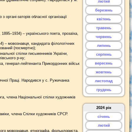
лютий
березень
 органі-заторів обласної організації
квітень
травень
1895–1934) – українського поета, прозаїка,
червень
) – мовознавця, кандидата філологічних
липень
тований (посмертно);
альної спілки письменників України,
серпень
івського р-ну;
вересень
а, генерал-лейтенанта Прикордонних військ
жовтень
ичної Праці. Народився у с. Ружичанка
листопад
грудень
а, члена Національної спілки художників
2024 рік
міки, члена Спілки художників СРСР.
січень
лютий
ого мовознавця, етнографа, фольклориста.