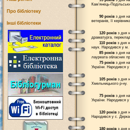
Кам’янець-Подільськи
Про бібліотеку
90 років
з дня на
ветеранів, її керівник
Інші бібліотеки
120 років
з дня н
драматурга, переклад
110 років
з дня н
наук. Народився у м. 
85 років
з дня на
лауреата обласних пр
75 років
з дня на
України. Народився у
105 років
з дня н
Хмельницького р-ну.
75 років
з дня на
України. Народився у 
120 років
з дня н
Народився у с. Деркач
180 років
з дня 