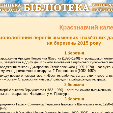
Краєзнавчий кал
ронологічний перелік знаменних і пам'ятних 
на березень 2015 року
1 березня
ародження Аркадія Петровича Животка (1890–1948) – громадсько-політичн
и», завідувача відділу дошкільного виховання Подільської губернської на
ародження Миколи Дмитровича Станіславського (1905–1970) – заслужено
музично-драматичного театру ім. Г. Петровського (1952–1959);
иходу першого номера газети «Вестник рабочих, солдатских и крестьянс
» – органу Старокостянтинівської райради та райдерж-адміністрації.
2 березня
мерті Альберто Герчуноффа (1883–1950) – аргентинського письменника, ж
ського товариства. Народився у м. Проскурів.
3 березня
родження Герася Соколенка (Герасима Івановича Шмигельського, 1920–19
р-ну;
родження Ії Хомайко-Мацюк (псевдонім Ісорі, 1920–2008) – відомої спів