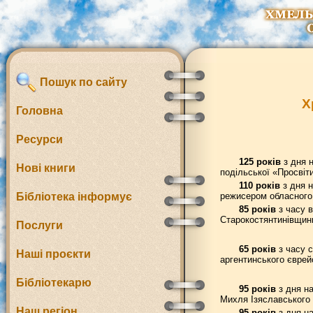
Пошук по сайту
Х
Головна
Ресурси
125 років
з дня н
Нові книги
подільської «Просвіт
110 років
з дня н
Бібліотека інформує
режисером обласного 
85 років
з часу в
Старокостянтинівщини
Послуги
65 років
з часу с
Наші проєкти
аргентинського єврей
Бібліотекарю
95 років
з дня на
Михля Ізяславського 
Наш регіон
95 років
з дня на