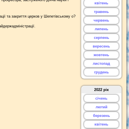
квітень
травень
ції та закриття церков у Шепетівському о?
червень
йдержадміністрації.
липень
серпень
вересень
жовтень
листопад
грудень
2022 рік
січень
лютий
березень
квітень