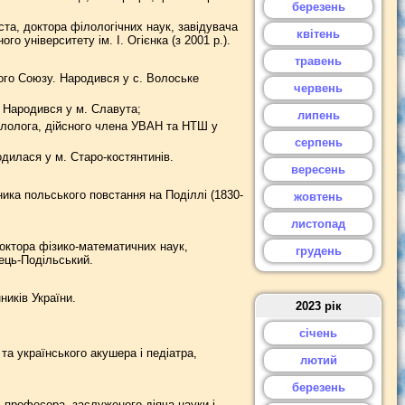
березень
та, доктора філологічних наук, завідувача
квітень
о університету ім. І. Огієнка (з 2001 р.).
травень
го Союзу. Народився у с. Волоське
червень
Народився у м. Славута;
липень
ілолога, дійсного члена УВАН та НТШ у
серпень
дилася у м. Старо-костянтинів.
вересень
ика польського повстання на Поділлі (1830-
жовтень
листопад
октора фізико-математичних наук,
грудень
нець-Подільський.
ників України.
2023 рік
січень
та українського акушера і педіатра,
лютий
березень
 професора, заслуженого діяча науки і