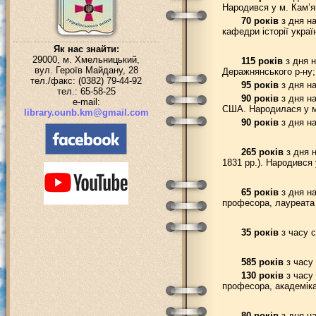
Народився у м. Кам’я
70 років
з дня на
кафедри історії украї
Як нас знайти:
29000, м. Хмельницький,
115 років
з дня н
вул. Героїв Майдану, 28
Деражнянського р-ну;
тел./факс: (0382) 79-44-92
95 років
з дня н
тел.: 65-58-25
90 років
з дня н
e-mail:
США. Народилася у м
library.ounb.km@gmail.com
90 років
з дня на
265 років
з дня н
1831 рр.). Народився 
65 років
з дня на
професора, лауреата Д
35 років
з часу с
585 років
з часу 
130 років
з часу 
професора, академіка
80 років
з дня на