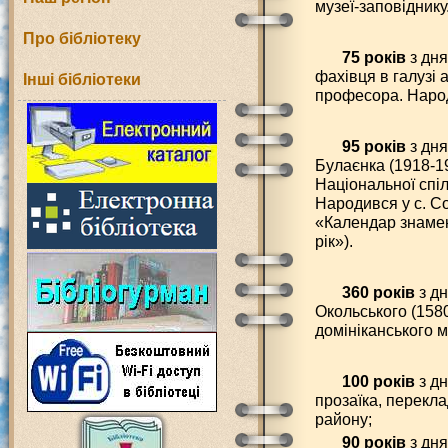
музеї-заповіднику
Про бібліотеку
75 років
з дня
фахівця в галузі 
Інші бібліотеки
професора. Народ
95 років
з дн
Булаєнка (1918-19
Національної спіл
Народився у с. Со
«Календар знамен
рік»).
360 років
з д
Окольського (1580
домініканського 
100 років
з дн
прозаїка, перекла
району;
90 років
з дня