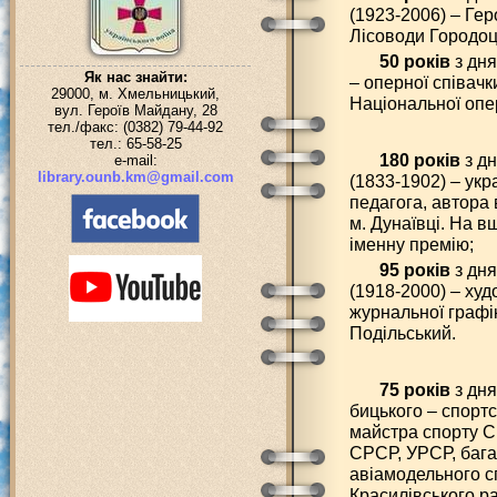
(1923-2006) – Гер
Лісоводи Городоц
50 років
з дня
Як нас знайти:
– оперної співачк
29000, м. Хмельницький,
Національної опе
вул. Героїв Майдану, 28
тел./факс: (0382) 79-44-92
тел.: 65-58-25
180 років
з д
e-mail:
library.ounb.km@gmail.com
(1833-1902) – укр
педагога, автора 
м. Дунаївці. На 
іменну премію;
95 років
з дн
(1918-2000) – худ
журнальної графік
Подільський.
75 років
з дня
бицького – спорт
майстра спорту С
СРСР, УРСР, бага
авіамодельного с
Красилівського ра