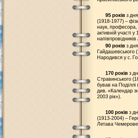
95 років
з дн
(1918-1977) – фіз
наук, професора,
активній участі у 
напівпровідників
90 років
з дня
Гайдашевського (
Народився у с. Го
170 років
з д
Стравинського (18
бував на Поділлі 
див. «Календар з
2003 рік»).
100 років
з д
(1913-2004) – Гер
Летава Чемеровец