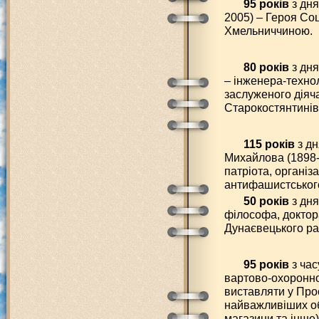
95 років
з дня
2005) – Героя Соц
Хмельниччиною.
80 років
з дня
– інженера-технол
заслуженого діяча
Старокостянтинів
115 років
з д
Михайлова (1898-
патріота, організ
антифашистського
50 років
з дня
філософа, доктор
Дунаєвецького ра
95 років
з час
вартово-охоронно
виставляти у Прос
найважливіших об
магазини та інше)