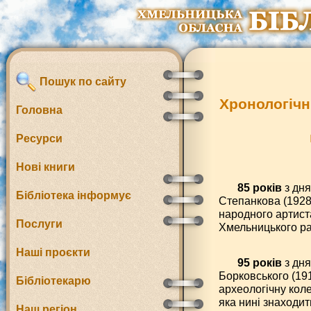
Пошук по сайту
Хронологічн
Головна
Ресурси
Нові книги
85 років
з дня
Бібліотека інформує
Степанкова (1928-
народного артист
Послуги
Хмельницького ра
Наші проєкти
95 років
з дн
Борковського (191
Бібліотекарю
археологічну коле
яка нині знаходи
Наш регіон