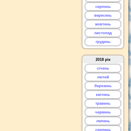
серпень
вересень
жовтень
листопад
грудень
2018 рік
січень
лютий
березень
квітень
травень
червень
липень
серпень