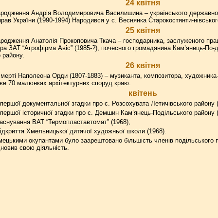
24 квітня
ародження Андрія Володимировича Василишина – українського державного
прав України (1990-1994) Народився у с. Веснянка Старокостянти-нівськог
25 квітня
родження Анатолія Прокоповича Ткача – господарника, заслуженого праці
ра ЗАТ “Агрофірма Авіс” (1985-?), почесного громадянина Кам’янець-По-д
 району.
26 квітня
мерті Наполеона Орди (1807-1883) – музиканта, композитора, художника-
же 70 малюнках архітектурних споруд краю.
квітень
першої документальної згадки про с. Розсохувата Летичівського району (
першої історичної згадки про с. Демшин Кам’янець-Подільського району (
аснування ВАТ “Термопластавтомат” (1968);
ідкриття Хмельницької дитячої художньої школи (1968).
мецькими окупантами було заарештовано більшість членів подільського п
дновив свою діяльність.