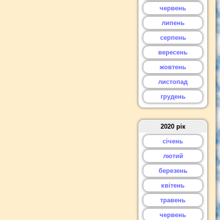
червень
липень
серпень
вересень
жовтень
листопад
грудень
2020 рік
січень
лютий
березень
квітень
травень
червень