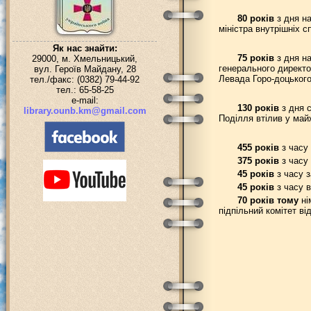
80 років
з дня н
міністра внутрішніх с
Як нас знайти:
75 років
з дня на
29000, м. Хмельницький,
генерального директо
вул. Героїв Майдану, 28
Левада Горо-доцького
тел./факс: (0382) 79-44-92
тел.: 65-58-25
e-mail:
130 років
з дня с
library.ounb.km@gmail.com
Поділля втілив у май
455 років
з часу 
375 років
з часу 
45 років
з часу з
45 років
з часу в
70 років тому
ні
підпільний комітет ві