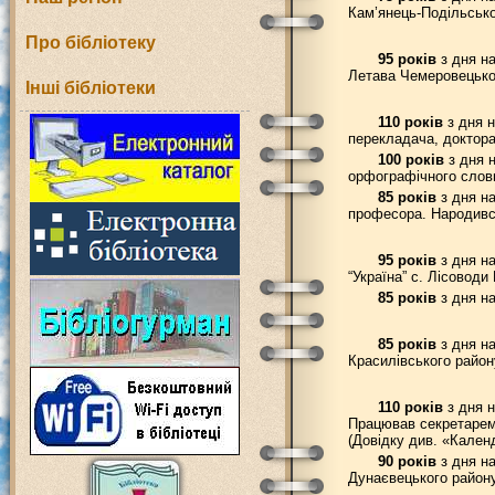
Кам’янець-Подільсько
Про бібліотеку
95 років
з дня на
Летава Чемеровецько
Інші бібліотеки
110 років
з дня н
перекладача, доктора
100 років
з дня н
орфографічного словн
85 років
з дня на
професора. Народився
95 років
з дня на
“Україна” с. Лісоводи
85 років
з дня на
85 років
з дня на
Красилівського район
110 років
з дня н
Працював секретарем 
(Довідку див. «Кален
90 років
з дня на
Дунаєвецького району