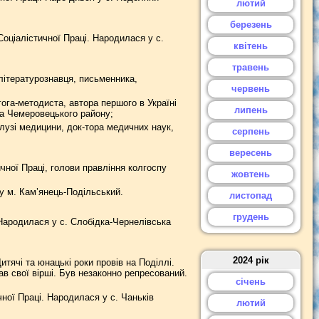
лютий
березень
Соціалістичної Праці. Народилася у с.
квітень
травень
літературознавця, письменника,
червень
га-методиста, автора першого в Україні
липень
ка Чемеровецького району;
узі медицини, док-тора медичних наук,
серпень
вересень
ичної Праці, голови правління колгоспу
жовтень
у м. Кам’янець-Подільський.
листопад
грудень
 Народилася у с. Слобідка-Чернелівська
2024 рік
итячі та юнацькі роки провів на Поділлі.
ав свої вірші. Був незаконно репресований.
січень
ної Праці. Народилася у с. Чаньків
лютий