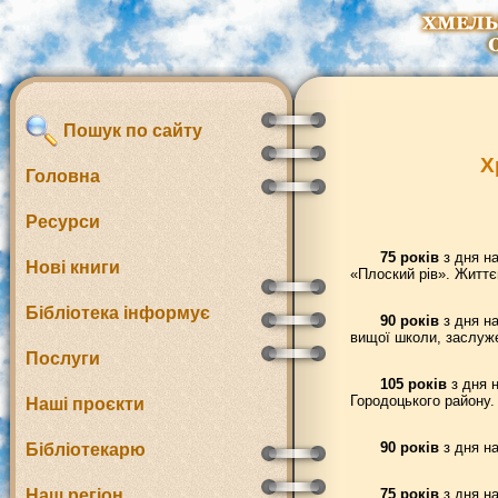
Пошук по сайту
Х
Головна
Ресурси
75 років
з дня на
Нові книги
«Плоский рів». Життє
Бібліотека інформує
90 років
з дня на
вищої школи, заслуже
Послуги
105 років
з дня 
Городоцького району.
Наші проєкти
90 років
з дня на
Бібліотекарю
Наш регіон
75 років
з дня на