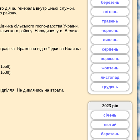
березень
 діяча, генерала внутрішньої служби,
квітень
о району.
травень
вника сільського госпо-дарства України,
червень
ільського району. Народився у с. Велика
липень
графіка. Враження від поїздки на Волинь і
серпень
вересень
1558);
жовтень
1638);
листопад
грудень
ідпілля. Не дивлячись на втрати,
2023 рік
січень
лютий
березень