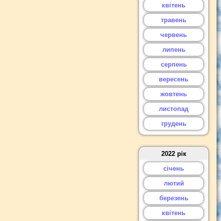
квітень
травень
червень
липень
серпень
вересень
жовтень
листопад
грудень
2022 рік
січень
лютий
березень
квітень