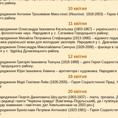
го району.
10 квітня
родження Антоніни Трохимівни Мико-ліної (Ніколіної; 1918-2003) – Героя 
го району.
11 квітня
ародження Олександра Івановича Кисельова (1903-1967) – українського 
 філологічних наук. Народився у с. Сатанівка Городоцького району;
ародження Михайла Петровича Стефанцева (1913-1990) – відомого педаго
ика української мови для молодших школярів. Народився у с. Драганів
родження Олександра Миколайовича Синчука (1928-2006) – фахівця в гал
 у с. Удріївці Дунаєвецького району.
12 квітня
родження Григорія Івановича Ткачука (1918-1989) – двічі Героя Соціаліст
 Городоцького району;
родження Юрія Івановича Химича – архітектора і художника. Народився 
16 квітня
родження Марії Гнатівни Либи (1928-2005) – Героя Соціалістичної Праці.
у.
20 квітня
ародження Георгія Даниловича Шку-рупія (1903-1937) – поета, прозаїка. Д
редакції газети “Червона правда” (Кам’янець-Подільський), де і публікув
дар знаменних і пам’ятних дат Хмельниччини на 2003 рік»);
родження Броніслави Петрівни Антонової (1923-1981) – Героя Соціалістич
.