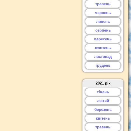
травень
червень
липень
серпень
вересень
жовтень
листопад
грудень
2021 рік
січень
лютий
березень
квітень
травень