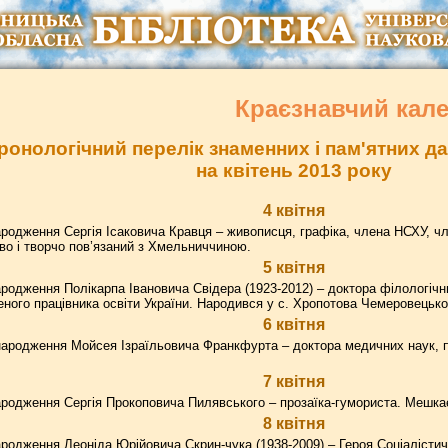
Краєзнавчий кал
ронологічний перелік знаменних і пам'ятних 
на квітень 2013 року
4 квітня
родження Сергія Ісаковича Кравця – живописця, графіка, члена НСХУ, чл
во і творчо пов’язаний з Хмельниччиною.
5 квітня
родження Полікарпа Івановича Свідера (1923-2012) – доктора філологічн
ного працівника освіти України. Народився у с. Хропотова Чемеровецько
6 квітня
народження Мойсея Ізраїльовича Франкфурта – доктора медичних наук, п
7 квітня
родження Сергія Прокоповича Пилявського – прозаїка-гумориста. Мешка
8 квітня
родження Леоніда Юрійовича Скрин-чука (1938-2009) – Героя Соціалістич