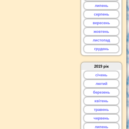
липень
серпень
вересень
жовтень
листопад
грудень
2019 рік
січень
лютий
березень
квітень
травень
червень
липень