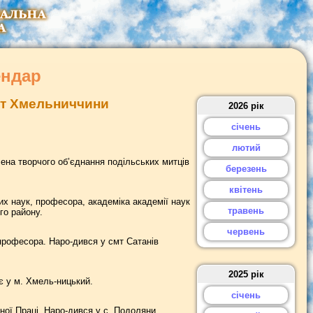
ендар
дат Хмельниччини
2026 рік
січень
лютий
ена творчого об’єднання подільських митців
березень
квітень
их наук, професора, академіка академії наук
травень
го району.
червень
рофесора. Наро-дився у смт Сатанів
2025 рік
є у м. Хмель-ницький.
січень
ної Праці. Наро-дився у с. Подоляни