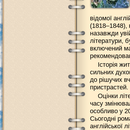
відомої англі
(1818–1848), 
назавжди уві
літератури, 
включений ма
рекомендован
Історія жи
сильних духо
до рішучих в
пристрастей.
Оцінки літ
часу змінювал
особливо у 20
Сьогодні ром
англійської л