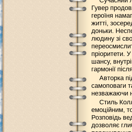
Сучасний 
Гувер продов
героїня нама
житті, зосере
доньки. Несп
людину зі сво
переосмислит
пріоритети. У
шансу, внутр
гармонії післ
Авторка п
самоповаги т
незважаючи 
Стиль Колл
емоційним, то
Розповідь вед
дозволяє гли