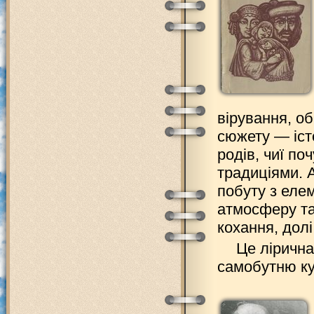
вірування, об
сюжету — іст
родів, чиї п
традиціями. 
побуту з еле
атмосферу та
кохання, долі
Це лірична
самобутню ку