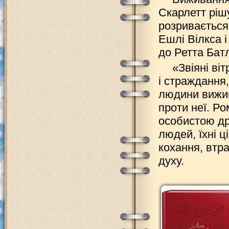
Скарлетт рішу
розривається
Ешлі Вілкса 
до Ретта Бат
«Звіяні ві
і страждання,
людини вижив
проти неї. Ро
особистою др
людей, їхні ці
кохання, втр
духу.