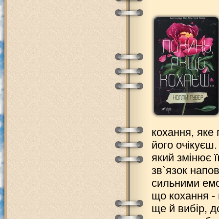
кохання, яке
його очікуєш.
який змінює ї
зв`язок напо
сильними емо
що кохання -
ще й вибір, д