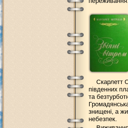
переживання
Скарлетт О
південних пла
та безтурботн
Громадянська
знищені, а жи
небезпек.
Виживання 