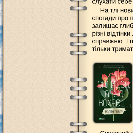
слухати себе
На тлі нови
спогади про 
залишає глиб
різні відтінк
справжню. І п
тільки тримат