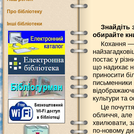
Про бібліотеку
Інші бібліотеки
Знайдіть 
обирайте кн
Кохання —
найзагадковіш
постає у різн
що надихає н
приносити бі
письменники 
відображаючи 
культури та о
Це почуття
обличчя, але
хвилювати, 
по-новому див