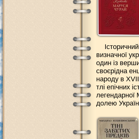
Історични
визначної ук
один із верши
своєрідна ен
народу в XVI
тлі епічних і
легендарної 
долею Україн