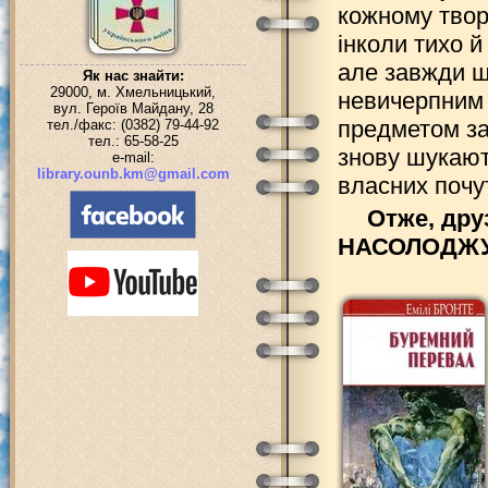
кожному твор
інколи тихо й
але завжди щ
Як нас знайти:
29000, м. Хмельницький,
невичерпним 
вул. Героїв Майдану, 28
предметом зац
тел./факс: (0382) 79-44-92
тел.: 65-58-25
знову шукают
e-mail:
library.ounb.km@gmail.com
власних почут
Отже, дру
НАСОЛОДЖУ