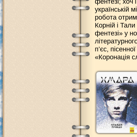
фентезі; хоч 
українській м
робота отрим
Корній і Тал
фентезі» у н
літературного
п’єс, пісенної
«Коронація с