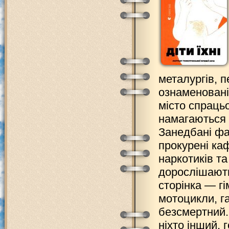
металургів, п
ознаменовані
місто спрацьо
намагаються 
Занедбані фаб
прокурені ка
наркотиків та
дорослішають
сторінка — гі
мотоцикли, га
безсмертний.
ніхто інший, 