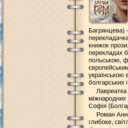
Багрянцева) –
перекладачка.
книжок прози,
перекладах б
польською, ф
європейським
українською 
болгарських 
Лавреатка 
міжнародних 
Софія (Болгар
Роман Анни
глибоке, світ