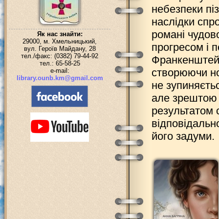
небезпеки пі
наслідки спро
романі чудов
Як нас знайти:
29000, м. Хмельницький,
прогресом і 
вул. Героїв Майдану, 28
тел./факс: (0382) 79-44-92
Франкенштейн
тел.: 65-58-25
створюючи но
e-mail:
library.ounb.km@gmail.com
не зупиняєтьс
але зрештою
результатом 
відповідально
його задуми.