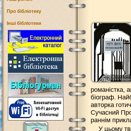
Про бібліотеку
Інші бібліотеки
романістка, а
біограф. Най
авторка готи
Сучасний Про
раннім прикл
У цьому тв