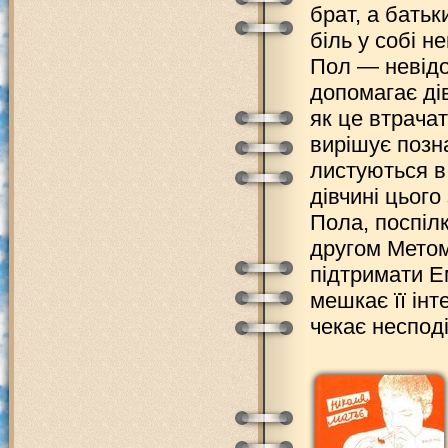
брат, а батьк
біль у собі н
Пол — невідо
допомагає дів
як це втрача
вирішує позн
листуються в 
дівчині цьог
Пола, поспілк
другом Метом
підтримати Е
мешкає її інт
чекає несподі