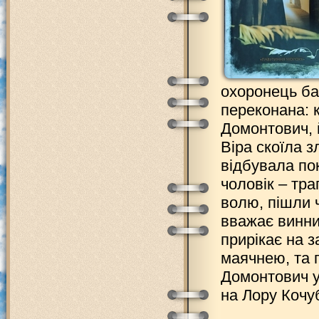
охоронець ба
переконана: 
Домонтович, 
Віра скоїла з
відбувала пок
чоловік – тра
волю, пішли 
вважає винним
прирікає на 
маячнею, та п
Домонтович у
на Лору Коч