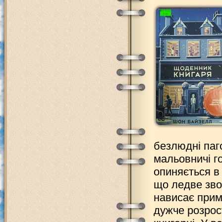
безлюдні паг
мальовничі го
опиняється в 
що ледве зво
нависає при
дужче розрос