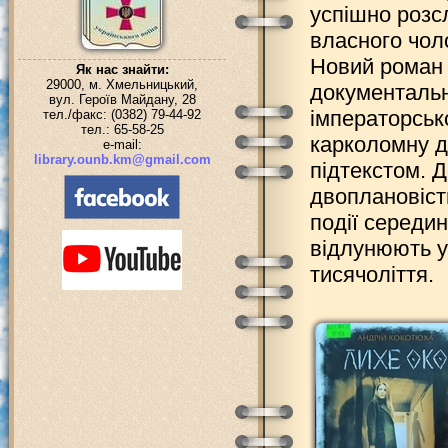
успішно розс
власного чоло
Новий роман
Як нас знайти:
29000, м. Хмельницький,
документальн
вул. Героїв Майдану, 28
імператорськ
тел./факс: (0382) 79-44-92
тел.: 65-58-25
карколомну д
e-mail:
library.ounb.km@gmail.com
підтекстом. Д
двоплановість
події середин
відлунюють у
тисячоліття.