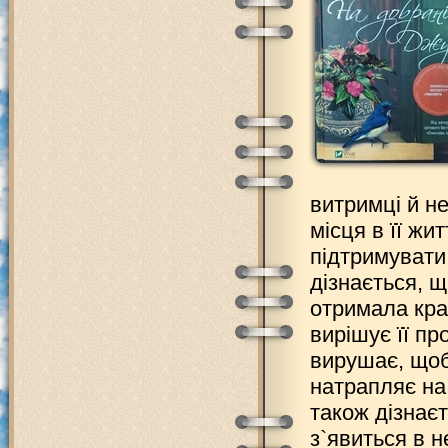
витримці й н
місця в її жи
підтримувати
дізнається, щ
отримала кра
вирішує її пр
вирушає, щоб
натрапляє на 
також дізнаєт
з`явиться в н