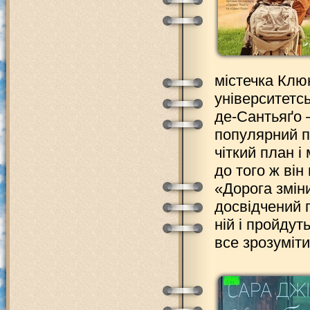
містечка Клюн
університетсь
де-Сантьяґо 
популярний п
чіткий план і
до того ж він
«Дорога змін
досвідчений 
ній і пройдут
все зрозуміт