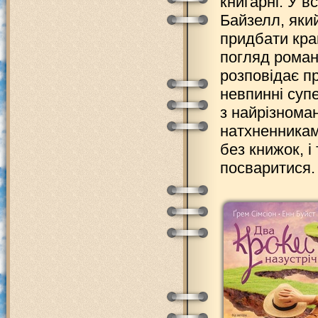
книгарні. У 
Байзелл, яки
придбати кра
погляд роман
розповідає п
невпинні суп
з найрізнома
натхненникам
без книжок, 
посваритися.