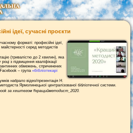
йні ідеї, сучасні проєкти
учасному форматі: професійні ідеї,
 майстерності серед методистів
ацію (тривалістю до 2 хвилин), яка
році з підвищення кваліфікації
 карантинних обмежень, спричинених
 Facebook – група
«бібліотекарі
умків набрало відео/презентація Н.
 методиста Ярмолинецької централізованої бібліотечної системи.
cebook за хештегом #кращийметодист_2020.