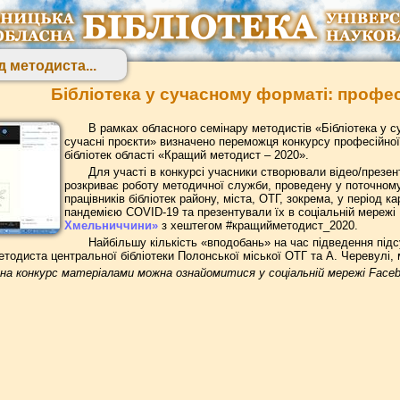
д методиста...
Бібліотека у сучасному форматі: професі
В рамках обласного семінару методистів «Бібліотека у с
сучасні проєкти» визначено переможця конкурсу професійної
бібліотек області «Кращий методист – 2020».
Для участі в конкурсі учасники створювали відео/презент
розкриває роботу методичної служби, проведену у поточному 
працівників бібліотек району, міста, ОТГ, зокрема, у період
пандемією COVID-19 та презентували їх в соціальній мережі
Хмельниччини»
з хештегом #кращийметодист_2020.
Найбільшу кількість «вподобань» на час підведення підс
етодиста центральної бібліотеки Полонської міської ОТГ та А. Черевулі,
 на конкурс матеріалами можна ознайомитися у соціальній мережі Fa